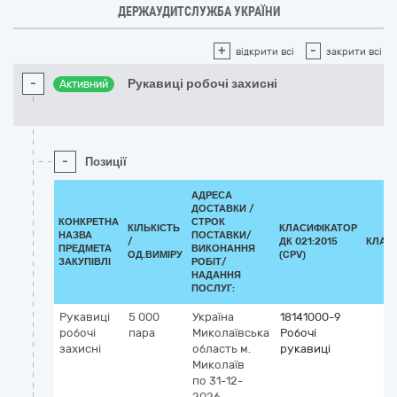
ДЕРЖАУДИТСЛУЖБА УКРАЇНИ
+
-
відкрити всі
закрити всі
-
Рукавиці робочі захисні
Активний
-
Позиції
АДРЕСА
ДОСТАВКИ /
КОНКРЕТНА
СТРОК
КІЛЬКІСТЬ
КЛАСИФІКАТОР
НАЗВА
ПОСТАВКИ/
/
ДК 021:2015
КЛАС
ПРЕДМЕТА
ВИКОНАННЯ
ОД.ВИМІРУ
(CPV)
ЗАКУПІВЛІ
РОБІТ/
НАДАННЯ
ПОСЛУГ:
Рукавиці
5 000
Україна
18141000-9
робочі
пара
Миколаївська
Робочі
захисні
область
м.
рукавиці
Миколаїв
по 31-12-
2026