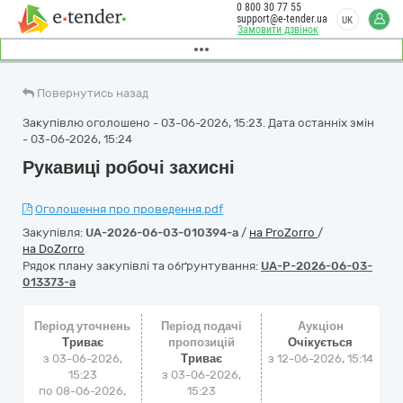
0 800 30 77 55
support@e-tender.ua
UK
Замовити дзвінок
Повернутись назад
Закупівлю оголошено - 03-06-2026, 15:23. Дата останніх змін
- 03-06-2026, 15:24
Рукавиці робочі захисні
Оголошення про проведення.pdf
Закупівля:
UA-2026-06-03-010394-a
/
на ProZorro
/
на DoZorro
Рядок плану закупівлі та обґрунтування:
UA-P-2026-06-03-
013373-a
Період уточнень
Період подачі
Аукціон
Триває
пропозицій
Очікується
з 03-06-2026,
Триває
з
12-06-2026, 15:14
15:23
з 03-06-2026,
по 08-06-2026,
15:23