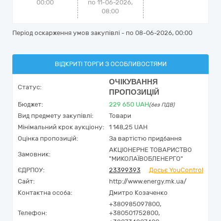
00:00
по 11-06-2026,
08:00
Період оскарження умов закупівлі - по
08-06-2026, 00:00
ВІДКРИТІ ТОРГИ З ОСОБЛИВОСТЯМИ
ОЧІКУВАННЯ
Статус:
ПРОПОЗИЦІЙ
Бюджет:
229 650
UAH
(без ПДВ)
Вид предмету закупівлі:
Товари
Мінімальний крок аукціону:
1 148,25 UAH
Оцінка пропозицій:
За вартістю придбання
АКЦІОНЕРНЕ ТОВАРИСТВО
Замовник:
"МИКОЛАЇВОБЛЕНЕРГО"
ЄДРПОУ:
23399393
Досьє YouControl
Сайт:
http://www.energy.mk.ua/
Контактна особа:
Дмитро Козаченко
+380985097800,
Телефон:
+380501752800,