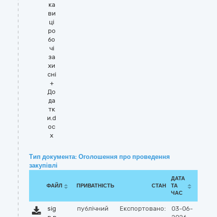
ка
ви
ці
ро
бо
чі
за
хи
сні
+
До
да
тк
и.d
oc
x
Тип документа: Оголошення про проведення
закупівлі
ДАТА
ФАЙЛ
ПРИВАТНІСТЬ
СТАН
ТА
ЧАС
sig
публічний
Експортовано:
03-06-