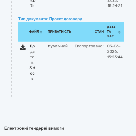
n.p
2026,
7s
15:24:21
Тип документа: Проект договору
ДАТА
ФАЙЛ
ПРИВАТНІСТЬ
СТАН
ТА
ЧАС
До
публічний
Експортовано:
03-06-
да
2026,
то
15:23:44
к
3.d
oc
x
Електронні тендерні вимоги