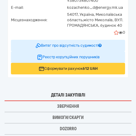
+380734807400
E-mail:
kozachenko_d@energy.mk.ua
54017,
Україна
,
Миколаївська
Місцезнаходження:
область,
місто Миколаїв,
ВУЛ.
ГРОМАДЯНСЬКА, будинок 40
0
Витяг про відсутність судимості
Реєстр корупційних порушників
Сформувати рахунок
612 UAH
ДЕТАЛІ ЗАКУПІВЛІ
ЗВЕРНЕННЯ
ВИМОГИ/СКАРГИ
DOZORRO