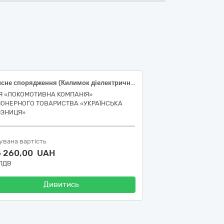
Захисне спорядження (Килимок діелектричний)
ІЯ «ЛОКОМОТИВНА КОМПАНІЯ»
ІОНЕРНОГО ТОВАРИСТВА «УКРАЇНСЬКА
ІЗНИЦЯ»
увана вартість
6 260,00 UAH
 ПДВ
Дивитись