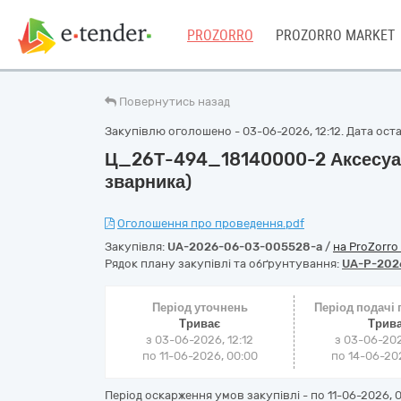
PROZORRO
PROZORRO MARKET
Повернутись назад
Закупівлю оголошено - 03-06-2026, 12:12. Дата остан
Ц_26Т-494_18140000-2 Аксесуар
зварника)
Оголошення про проведення.pdf
Закупівля:
UA-2026-06-03-005528-a
/
на ProZorro
Рядок плану закупівлі та обґрунтування:
UA-P-202
Період уточнень
Період подачі
Триває
Трив
з 03-06-2026, 12:12
з 03-06-202
по 11-06-2026, 00:00
по 14-06-202
Період оскарження умов закупівлі - по
11-06-2026, 