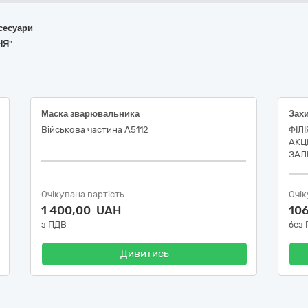
ксесуари
НЯ"
Маска зварювальника
Військова частина А5112
ФІЛ
АКЦ
ЗАЛ
Очікувана вартість
Очік
1 400,00 UAH
10
з ПДВ
без
Дивитись