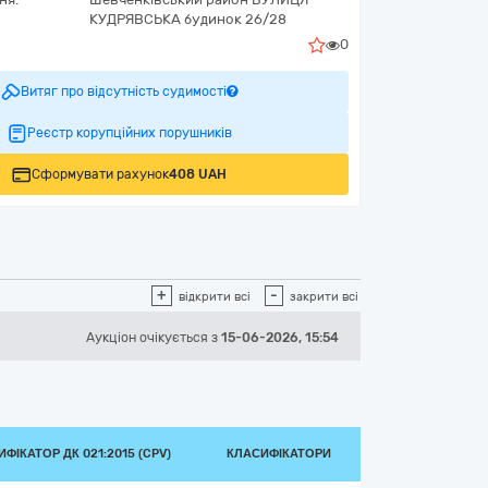
КУДРЯВСЬКА будинок 26/28
0
Витяг про відсутність судимості
Реєстр корупційних порушників
Сформувати рахунок
408 UAH
+
-
відкрити всі
закрити всі
Аукціон
очікується
з
15-06-2026, 15:54
ФІКАТОР ДК 021:2015 (CPV)
КЛАСИФІКАТОРИ