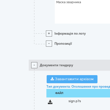
Маска зварника
+
Інформація по лоту
-
Пропозиції
-
Документи тендеру
Завантажити архівом
Тип документа: Оголошення про провед
ФАЙЛ
sign.p7s