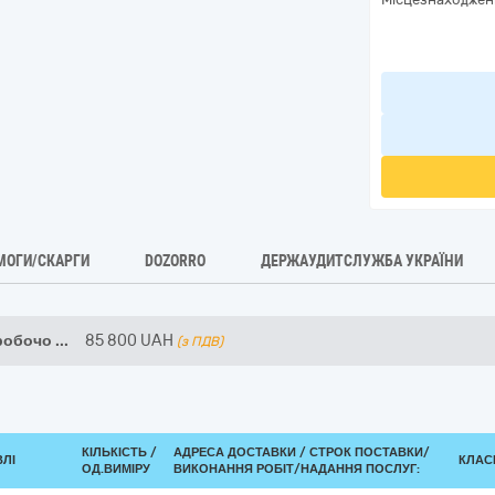
МОГИ/СКАРГИ
DOZORRO
ДЕРЖАУДИТСЛУЖБА УКРАЇНИ
робочо
...
85 800
UAH
(з ПДВ)
КІЛЬКІСТЬ /
АДРЕСА ДОСТАВКИ /
СТРОК ПОСТАВКИ/
ВЛІ
КЛАСИ
ОД.ВИМІРУ
ВИКОНАННЯ РОБІТ/НАДАННЯ ПОСЛУГ: