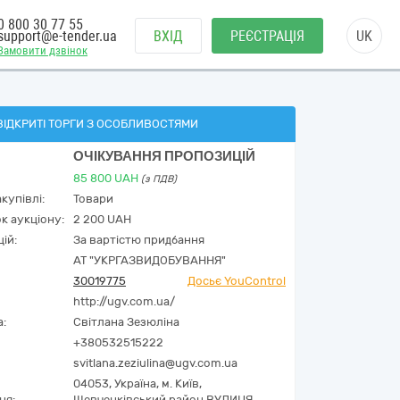
0 800 30 77 55
support@e-tender.ua
ВХІД
РЕЄСТРАЦІЯ
UK
Замовити дзвінок
ВІДКРИТІ ТОРГИ З ОСОБЛИВОСТЯМИ
ОЧІКУВАННЯ ПРОПОЗИЦІЙ
85 800
UAH
(з ПДВ)
купівлі:
Товари
к аукціону:
2 200 UAH
ій:
За вартістю придбання
АТ "УКРГАЗВИДОБУВАННЯ"
30019775
Досьє YouControl
http://ugv.com.ua/
а:
Світлана Зезюліна
+380532515222
svitlana.zeziulina@ugv.com.ua
04053,
Україна
,
м. Київ,
ня:
Шевченківський район ВУЛИЦЯ