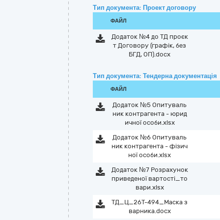
Тип документа: Проект договору
ФАЙЛ
Додаток №4 до ТД проєк
т Договору (графік, без
БГД, ОП).docx
Тип документа: Тендерна документація
ФАЙЛ
Додаток №5 Опитуваль
ник контрагента - юрид
ичної особи.xlsx
Додаток №6 Опитуваль
ник контрагента - фізич
ної особи.xlsx
Додаток №7 Розрахунок
приведеної вартості_то
вари.xlsx
ТД_Ц_26Т-494_Маска з
варника.docx