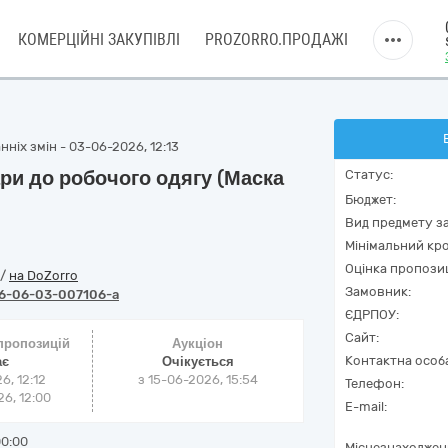
КОМЕРЦІЙНІ ЗАКУПІВЛІ
PROZORRO.ПРОДАЖІ
ніх змін - 03-06-2026, 12:13
и до робочого одягу (Маска
Статус:
Бюджет:
Вид предмету за
Мінімальний кро
Оцінка пропозиц
/
на DoZorro
Замовник:
6-06-03-007106-a
ЄДРПОУ:
Сайт:
 пропозицій
Аукціон
Контактна особ
ає
Очікується
6, 12:12
з
15-06-2026, 15:54
Телефон:
6, 12:00
E-mail:
00:00
Місцезнаходжен