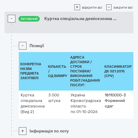
+
-
відкрити всі
закрити всі
-
Куртка спеціальна демісезонна
...
Активний
-
Позиції
АДРЕСА
ДОСТАВКИ /
КОНКРЕТНА
КІЛЬКІСТЬ
СТРОК
КЛАСИФІКАТОР
НАЗВА
/
ПОСТАВКИ/
ДК 021:2015
К
ПРЕДМЕТА
ОД.ВИМІРУ
ВИКОНАННЯ
(CPV)
ЗАКУПІВЛІ
РОБІТ/НАДАННЯ
ПОСЛУГ:
Куртка
3 000
Україна
18110000-3
спеціальна
штука
Кіровоградська
Формений
демісезонна
область
одяг
(Вид 2)
по 01-10-2026
+
Інформація по лоту