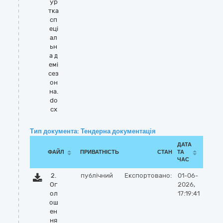
ур
тка
сп
еці
ал
ьн
а д
емі
сез
он
на.
do
cx
Тип документа: Тендерна документація
ДАТА
ФАЙЛ
ПРИВАТНІСТЬ
СТАН
ТА
ЧАС
2.
публічний
Експортовано:
01-06-
Ог
2026,
ол
17:19:41
ош
ен
ня