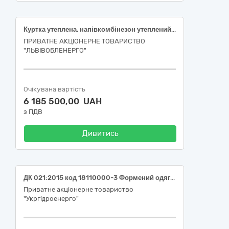
Куртка утеплена, напівкомбінезон утеплений, костюм літній
ПРИВАТНЕ АКЦІОНЕРНЕ ТОВАРИСТВО
"ЛЬВІВОБЛЕНЕРГО"
Очікувана вартість
6 185 500,00 UAH
з ПДВ
Дивитись
ДК 021:2015 код 18110000-3 Формений одяг (Формений одяг для працівників філій ПрАТ «Укргідроенерго»)
Приватне акціонерне товариство
"Укргідроенерго"