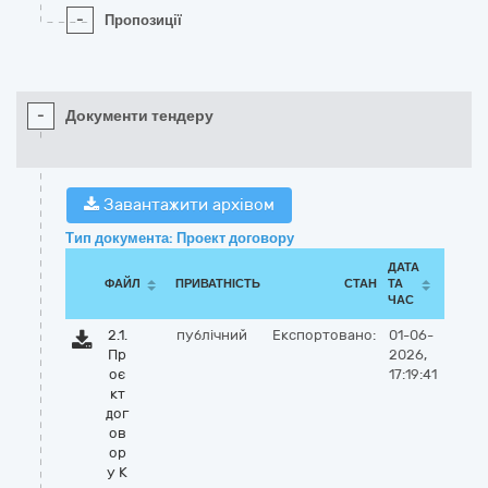
-
Пропозиції
-
Документи тендеру
Завантажити архівом
Тип документа: Проект договору
ДАТА
ФАЙЛ
ПРИВАТНІСТЬ
СТАН
ТА
ЧАС
2.1.
публічний
Експортовано:
01-06-
Пр
2026,
оє
17:19:41
кт
дог
ов
ор
у К