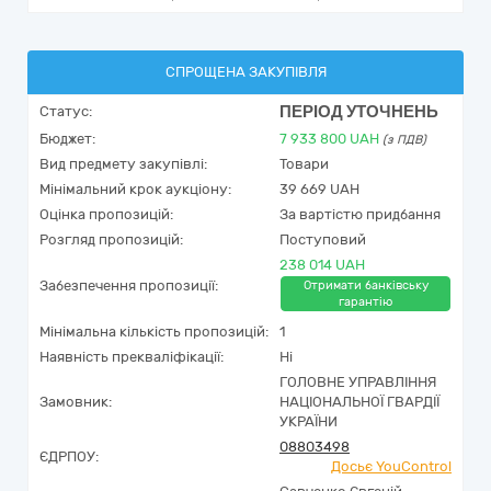
СПРОЩЕНА ЗАКУПІВЛЯ
ПЕРІОД УТОЧНЕНЬ
Статус:
Бюджет:
7 933 800
UAH
(з ПДВ)
Вид предмету закупівлі:
Товари
Мінімальний крок аукціону:
39 669 UAH
Оцінка пропозицій:
За вартістю придбання
Розгляд пропозицій:
Поступовий
238 014 UAH
Забезпечення пропозиції:
Отримати банківську
гарантію
Мінімальна кількість пропозицій:
1
Наявність прекваліфікації:
Ні
ГОЛОВНЕ УПРАВЛІННЯ
Замовник:
НАЦІОНАЛЬНОЇ ГВАРДІЇ
УКРАЇНИ
08803498
ЄДРПОУ:
Досьє YouControl