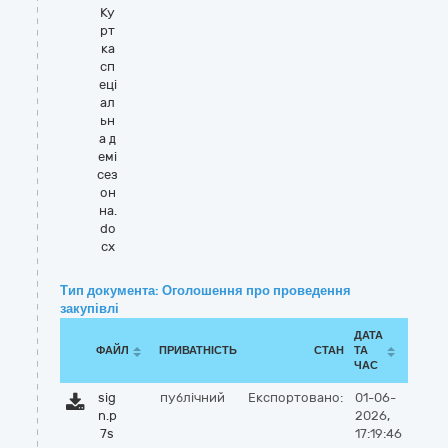
Ку
рт
ка
сп
еці
ал
ьн
а д
емі
сез
он
на.
do
cx
Тип документа: Оголошення про проведення
закупівлі
ДАТА
ФАЙЛ
ПРИВАТНІСТЬ
СТАН
ТА
ЧАС
sig
публічний
Експортовано:
01-06-
n.p
2026,
7s
17:19:46