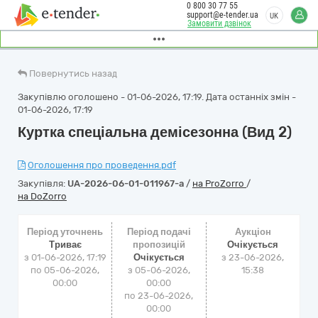
0 800 30 77 55
support@e-tender.ua
UK
Замовити дзвінок
Повернутись назад
Закупівлю оголошено - 01-06-2026, 17:19. Дата останніх змін -
01-06-2026, 17:19
Куртка спеціальна демісезонна (Вид 2)
Оголошення про проведення.pdf
Закупівля:
UA-2026-06-01-011967-a
/
на ProZorro
/
на DoZorro
Період уточнень
Період подачі
Аукціон
Триває
пропозицій
Очікується
з 01-06-2026, 17:19
Очікується
з
23-06-2026,
по 05-06-2026,
з 05-06-2026,
15:38
00:00
00:00
по 23-06-2026,
00:00