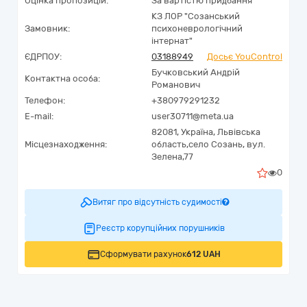
Оцінка пропозицій:
За вартістю придбання
КЗ ЛОР "Созанський
Замовник:
психоневрологічний
інтернат"
ЄДРПОУ:
03188949
Досьє YouControl
Бучковський Андрій
Контактна особа:
Романович
Телефон:
+380979291232
E-mail:
user30711@meta.ua
82081,
Україна
,
Львівська
Місцезнаходження:
область,
село Созань,
вул.
Зелена,77
0
Витяг про відсутність судимості
Реєстр корупційних порушників
Сформувати рахунок
612 UAH