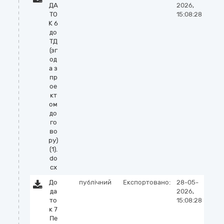
ДА
2026,
ТО
15:08:28
К 6
до
ТД
(зг
од
а з
пр
ое
кт
ом
до
го
во
ру)
(1).
do
cx
До
публічний
Експортовано:
28-05-
да
2026,
то
15:08:28
к 7
Пе