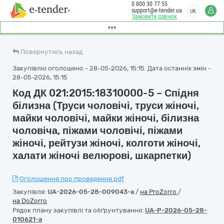
0 800 30 77 55
support@e-tender.ua
UK
Замовити дзвінок
Повернутись назад
Закупівлю оголошено - 28-05-2026, 15:15. Дата останніх змін -
28-05-2026, 15:15
Код ДК 021:2015:18310000-5 – Спідня
білизна (Труси чоловічі, труси жіночі,
майки чоловічі, майки жіночі, білизна
чоловіча, піжами чоловічі, піжами
жіночі, рейтузи жіночі, колготи жіночі,
халати жіночі велюрові, шкарпетки)
Оголошення про проведення.pdf
Закупівля:
UA-2026-05-28-009043-a
/
на ProZorro
/
на DoZorro
Рядок плану закупівлі та обґрунтування:
UA-P-2026-05-28-
010621-a