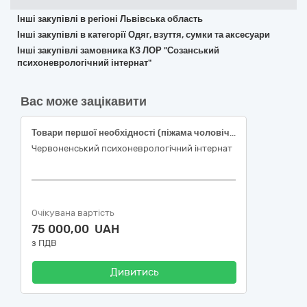
Інші закупівлі в регіоні Львівська область
Інші закупівлі в категорії Одяг, взуття, сумки та аксесуари
Інші закупівлі замовника КЗ ЛОР "Созанський
психоневрологічний інтернат"
Вас може зацікавити
Товари першої необхідності (піжама чоловіча) (код згідно ЄЗС ДК 021:2015 18310000-5 Спідня білизна)
Червоненський психоневрологічний інтернат
Очікувана вартість
75 000,00 UAH
з ПДВ
Дивитись