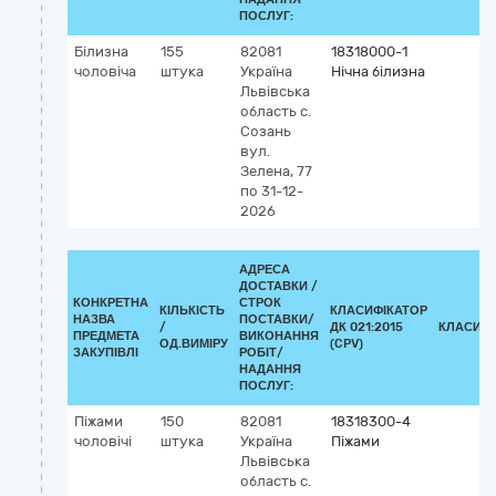
ПОСЛУГ:
Білизна
155
82081
18318000-1
чоловіча
штука
Україна
Нічна білизна
Львівська
область
с.
Созань
вул.
Зелена, 77
по 31-12-
2026
АДРЕСА
ДОСТАВКИ /
КОНКРЕТНА
СТРОК
КІЛЬКІСТЬ
КЛАСИФІКАТОР
НАЗВА
ПОСТАВКИ/
/
ДК 021:2015
КЛАСИФІ
ПРЕДМЕТА
ВИКОНАННЯ
ОД.ВИМІРУ
(CPV)
ЗАКУПІВЛІ
РОБІТ/
НАДАННЯ
ПОСЛУГ:
Піжами
150
82081
18318300-4
чоловічі
штука
Україна
Піжами
Львівська
область
с.