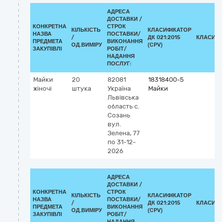
АДРЕСА
ДОСТАВКИ /
КОНКРЕТНА
СТРОК
КІЛЬКІСТЬ
КЛАСИФІКАТОР
НАЗВА
ПОСТАВКИ/
/
ДК 021:2015
КЛАСИФІ
ПРЕДМЕТА
ВИКОНАННЯ
ОД.ВИМІРУ
(CPV)
ЗАКУПІВЛІ
РОБІТ/
НАДАННЯ
ПОСЛУГ:
Майки
20
82081
18318400-5
жіночі
штука
Україна
Майки
Львівська
область
с.
Созань
вул.
Зелена, 77
по 31-12-
2026
АДРЕСА
ДОСТАВКИ /
КОНКРЕТНА
СТРОК
КІЛЬКІСТЬ
КЛАСИФІКАТОР
НАЗВА
ПОСТАВКИ/
/
ДК 021:2015
КЛАСИФІ
ПРЕДМЕТА
ВИКОНАННЯ
ОД.ВИМІРУ
(CPV)
ЗАКУПІВЛІ
РОБІТ/
НАДАННЯ