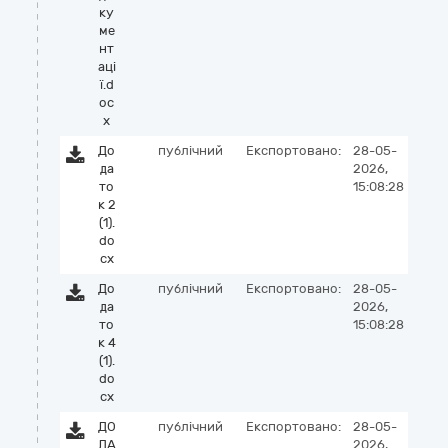
ку
ме
нт
аці
ї.d
oc
x
До
публічний
Експортовано:
28-05-
да
2026,
то
15:08:28
к 2
(1).
do
cx
До
публічний
Експортовано:
28-05-
да
2026,
то
15:08:28
к 4
(1).
do
cx
ДО
публічний
Експортовано:
28-05-
ДА
2026,