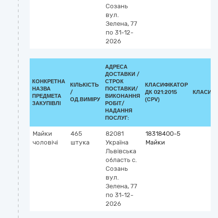
Созань
вул.
Зелена, 77
по 31-12-
2026
АДРЕСА
ДОСТАВКИ /
КОНКРЕТНА
СТРОК
КІЛЬКІСТЬ
КЛАСИФІКАТОР
НАЗВА
ПОСТАВКИ/
/
ДК 021:2015
КЛАСИФІ
ПРЕДМЕТА
ВИКОНАННЯ
ОД.ВИМІРУ
(CPV)
ЗАКУПІВЛІ
РОБІТ/
НАДАННЯ
ПОСЛУГ:
Майки
465
82081
18318400-5
чоловічі
штука
Україна
Майки
Львівська
область
с.
Созань
вул.
Зелена, 77
по 31-12-
2026