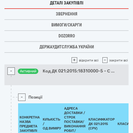
ДЕТАЛІ ЗАКУПІВЛІ
ЗВЕРНЕННЯ
ВИМОГИ/СКАРГИ
DOZORRO
ДЕРЖАУДИТСЛУЖБА УКРАЇНИ
+
-
відкрити всі
закрити всі
-
Код ДК 021:2015:18310000-5 – С
...
Активний
-
Позиції
АДРЕСА
ДОСТАВКИ /
КОНКРЕТНА
СТРОК
КІЛЬКІСТЬ
КЛАСИФІКАТОР
НАЗВА
ПОСТАВКИ/
/
ДК 021:2015
КЛАСИФІ
ПРЕДМЕТА
ВИКОНАННЯ
ОД.ВИМІРУ
(CPV)
ЗАКУПІВЛІ
РОБІТ/