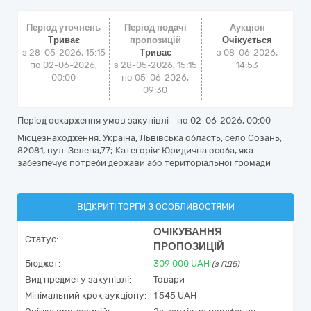
Період уточнень
Період подачі
Аукціон
Триває
пропозицій
Очікується
з 28-05-2026, 15:15
Триває
з
08-06-2026,
по 02-06-2026,
з 28-05-2026, 15:15
14:53
00:00
по 05-06-2026,
09:30
Період оскарження умов закупівлі - по
02-06-2026, 00:00
Місцезнаходження: Україна, Львівська область, село Созань,
82081, вул. Зелена,77; Категорія: Юридична особа, яка
забезпечує потреби держави або територіальної громади
ВІДКРИТІ ТОРГИ З ОСОБЛИВОСТЯМИ
ОЧІКУВАННЯ
Статус:
ПРОПОЗИЦІЙ
Бюджет:
309 000
UAH
(з ПДВ)
Вид предмету закупівлі:
Товари
Мінімальний крок аукціону:
1 545 UAH