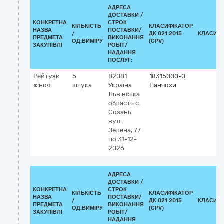
АДРЕСА
ДОСТАВКИ /
КОНКРЕТНА
СТРОК
КІЛЬКІСТЬ
КЛАСИФІКАТОР
НАЗВА
ПОСТАВКИ/
/
ДК 021:2015
КЛАСИФІ
ПРЕДМЕТА
ВИКОНАННЯ
ОД.ВИМІРУ
(CPV)
ЗАКУПІВЛІ
РОБІТ/
НАДАННЯ
ПОСЛУГ:
Рейтузи
5
82081
18315000-0
жіночі
штука
Україна
Панчохи
Львівська
область
с.
Созань
вул.
Зелена, 77
по 31-12-
2026
АДРЕСА
ДОСТАВКИ /
КОНКРЕТНА
СТРОК
КІЛЬКІСТЬ
КЛАСИФІКАТОР
НАЗВА
ПОСТАВКИ/
/
ДК 021:2015
КЛАСИФІ
ПРЕДМЕТА
ВИКОНАННЯ
ОД.ВИМІРУ
(CPV)
ЗАКУПІВЛІ
РОБІТ/
НАДАННЯ