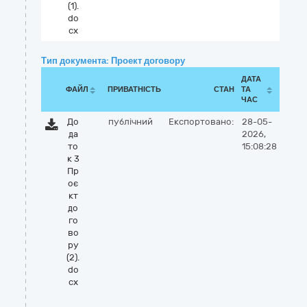
(1).
do
cx
Тип документа: Проект договору
ДАТА
ФАЙЛ
ПРИВАТНІСТЬ
СТАН
ТА
ЧАС
До
публічний
Експортовано:
28-05-
да
2026,
то
15:08:28
к 3
Пр
оє
кт
до
го
во
ру
(2).
do
cx