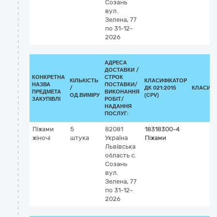
Созань
вул.
Зелена, 77
по 31-12-
2026
АДРЕСА
ДОСТАВКИ /
КОНКРЕТНА
СТРОК
КІЛЬКІСТЬ
КЛАСИФІКАТОР
НАЗВА
ПОСТАВКИ/
/
ДК 021:2015
КЛАСИФІ
ПРЕДМЕТА
ВИКОНАННЯ
ОД.ВИМІРУ
(CPV)
ЗАКУПІВЛІ
РОБІТ/
НАДАННЯ
ПОСЛУГ:
Піжами
5
82081
18318300-4
жіночі
штука
Україна
Піжами
Львівська
область
с.
Созань
вул.
Зелена, 77
по 31-12-
2026