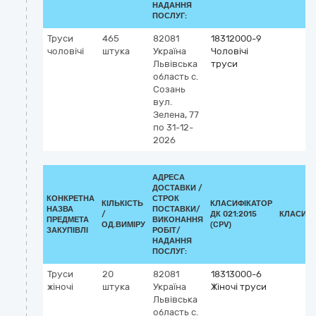
НАДАННЯ
ПОСЛУГ:
Труси
465
82081
18312000-9
чоловічі
штука
Україна
Чоловічі
Львівська
труси
область
с.
Созань
вул.
Зелена, 77
по 31-12-
2026
АДРЕСА
ДОСТАВКИ /
КОНКРЕТНА
СТРОК
КІЛЬКІСТЬ
КЛАСИФІКАТОР
НАЗВА
ПОСТАВКИ/
/
ДК 021:2015
КЛАСИФІ
ПРЕДМЕТА
ВИКОНАННЯ
ОД.ВИМІРУ
(CPV)
ЗАКУПІВЛІ
РОБІТ/
НАДАННЯ
ПОСЛУГ:
Труси
20
82081
18313000-6
жіночі
штука
Україна
Жіночі труси
Львівська
область
с.