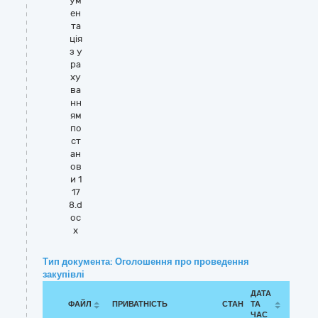
ум
ен
та
ція
з у
ра
ху
ва
нн
ям
по
ст
ан
ов
и 1
17
8.d
oc
x
Тип документа: Оголошення про проведення
закупівлі
ДАТА
ФАЙЛ
ПРИВАТНІСТЬ
СТАН
ТА
ЧАС