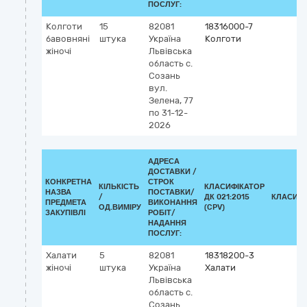
ПОСЛУГ:
Колготи
15
82081
18316000-7
бавовняні
штука
Україна
Колготи
жіночі
Львівська
область
с.
Созань
вул.
Зелена, 77
по 31-12-
2026
АДРЕСА
ДОСТАВКИ /
КОНКРЕТНА
СТРОК
КІЛЬКІСТЬ
КЛАСИФІКАТОР
НАЗВА
ПОСТАВКИ/
/
ДК 021:2015
КЛАСИФІ
ПРЕДМЕТА
ВИКОНАННЯ
ОД.ВИМІРУ
(CPV)
ЗАКУПІВЛІ
РОБІТ/
НАДАННЯ
ПОСЛУГ:
Халати
5
82081
18318200-3
жіночі
штука
Україна
Халати
Львівська
область
с.
Созань