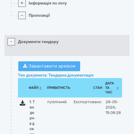
+
Інформація по лоту
-
Пропозиції
-
Документи тендеру
Завантажити архівом
Тип документа: Тендерна документація
ДАТА
ФАЙЛ
ПРИВАТНІСТЬ
СТАН
ТА
ЧАС
1. Т
публічний
Експортовано:
28-05-
ен
2026,
де
15:08:28
рн
а д
ок