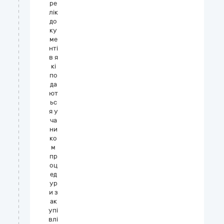
ре
лік
до
ку
ме
нті
в я
кі
по
да
ют
ьс
я у
ча
ни
ко
м
пр
оц
ед
ур
и з
ак
упі
влі