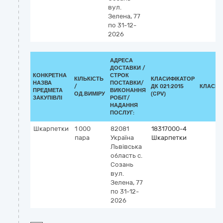
вул.
Зелена, 77
по 31-12-
2026
АДРЕСА
ДОСТАВКИ /
КОНКРЕТНА
СТРОК
КІЛЬКІСТЬ
КЛАСИФІКАТОР
НАЗВА
ПОСТАВКИ/
/
ДК 021:2015
КЛАСИФ
ПРЕДМЕТА
ВИКОНАННЯ
ОД.ВИМІРУ
(CPV)
ЗАКУПІВЛІ
РОБІТ/
НАДАННЯ
ПОСЛУГ:
Шкарпетки
1 000
82081
18317000-4
пара
Україна
Шкарпетки
Львівська
область
с.
Созань
вул.
Зелена, 77
по 31-12-
2026