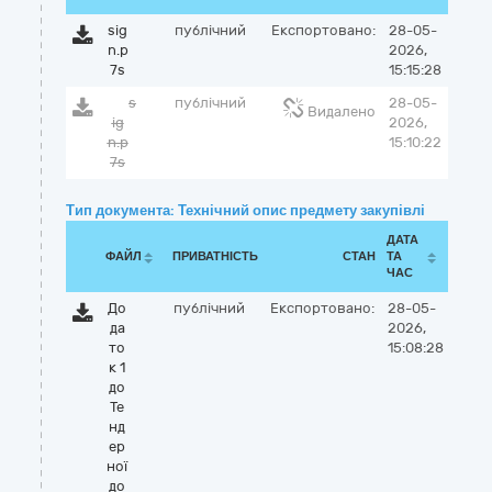
sig
публічний
Експортовано:
28-05-
n.p
2026,
7s
15:15:28
s
публічний
28-05-
Видалено
ig
2026,
n.p
15:10:22
7s
Тип документа: Технічний опис предмету закупівлі
ДАТА
ФАЙЛ
ПРИВАТНІСТЬ
СТАН
ТА
ЧАС
До
публічний
Експортовано:
28-05-
да
2026,
то
15:08:28
к 1
до
Те
нд
ер
ної
до