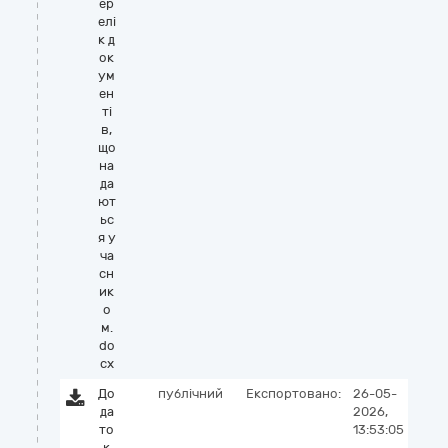
ер
елі
к д
ок
ум
ен
ті
в,
що
на
да
ют
ьс
я у
ча
сн
ик
о
м.
do
cx
До
публічний
Експортовано:
26-05-
да
2026,
то
13:53:05
к