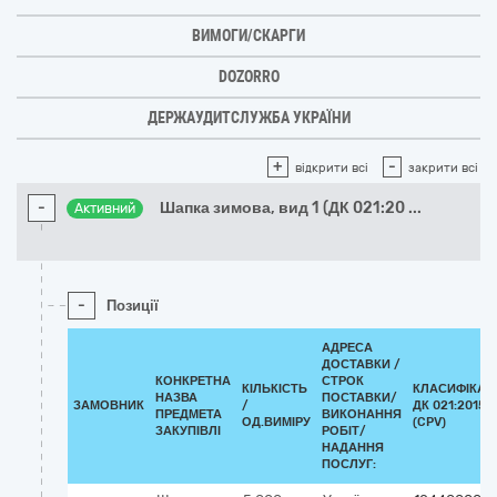
ВИМОГИ/СКАРГИ
DOZORRO
ДЕРЖАУДИТСЛУЖБА УКРАЇНИ
+
-
відкрити всі
закрити всі
-
Шапка зимова, вид 1 (ДК 021:20
...
Активний
-
Позиції
АДРЕСА
ДОСТАВКИ /
КОНКРЕТНА
СТРОК
КІЛЬКІСТЬ
КЛАСИФІКАТ
НАЗВА
ПОСТАВКИ/
ЗАМОВНИК
/
ДК 021:2015
ПРЕДМЕТА
ВИКОНАННЯ
ОД.ВИМІРУ
(CPV)
ЗАКУПІВЛІ
РОБІТ/
НАДАННЯ
ПОСЛУГ: