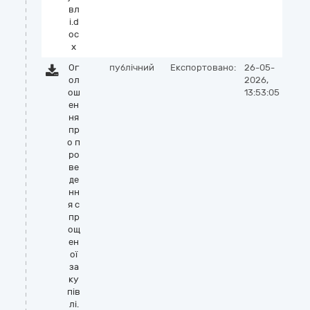
вл
і.d
oc
x
Ог
публічний
Експортовано:
26-05-
ол
2026,
ош
13:53:05
ен
ня
пр
о п
ро
ве
де
нн
я с
пр
ощ
ен
ої
за
ку
пів
лі.