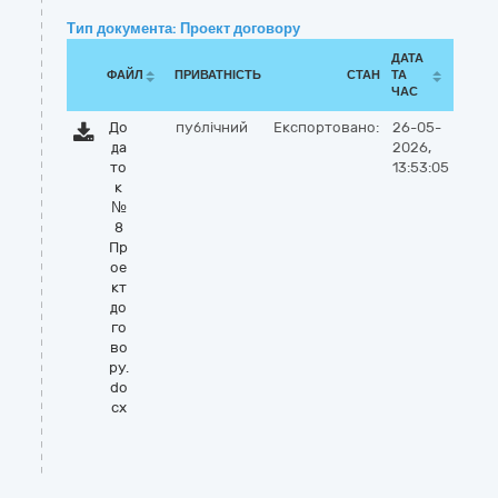
Тип документа: Проект договору
ДАТА
ФАЙЛ
ПРИВАТНІСТЬ
СТАН
ТА
ЧАС
До
публічний
Експортовано:
26-05-
да
2026,
то
13:53:05
к
№
8
Пр
ое
кт
до
го
во
ру.
do
cx