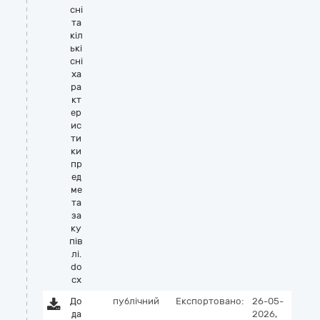
сні
та
кіл
ькі
сні
ха
ра
кт
ер
ис
ти
ки
пр
ед
ме
та
за
ку
пів
лі.
do
cx
До
публічний
Експортовано:
26-05-
да
2026,