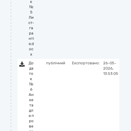
к
№
5
Ли
ст-
га
ра
нті
я.d
oc
x
До
публічний
Експортовано:
26-05-
да
2026,
то
13:53:05
к
№
6
Ан
ке
та
дл
я п
ро
ве