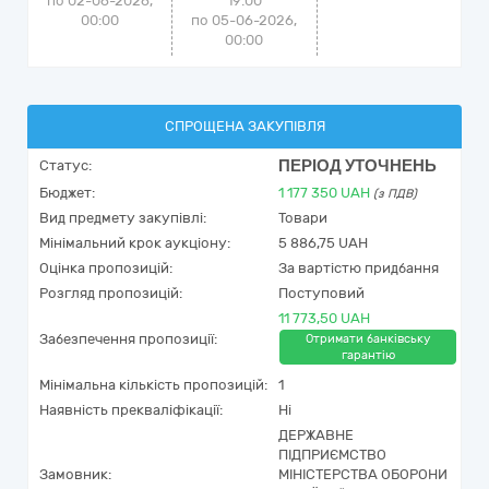
по 02-06-2026,
19:00
00:00
по 05-06-2026,
00:00
СПРОЩЕНА ЗАКУПІВЛЯ
ПЕРІОД УТОЧНЕНЬ
Статус:
Бюджет:
1 177 350
UAH
(з ПДВ)
Вид предмету закупівлі:
Товари
Мінімальний крок аукціону:
5 886,75 UAH
Оцінка пропозицій:
За вартістю придбання
Розгляд пропозицій:
Поступовий
11 773,50 UAH
Забезпечення пропозиції:
Отримати банківську
гарантію
Мінімальна кількість пропозицій:
1
Наявність прекваліфікації:
Ні
ДЕРЖАВНЕ
ПІДПРИЄМСТВО
Замовник:
МІНІСТЕРСТВА ОБОРОНИ