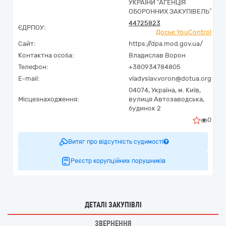
УКРАЇНИ “АГЕНЦІЯ
ОБОРОННИХ ЗАКУПІВЕЛЬ”
44725823
ЄДРПОУ:
Досьє YouControl
Сайт:
https://dpa.mod.gov.ua/
Контактна особа:
Владислав Ворон
Телефон:
+380934784805
E-mail:
vladyslav.voron@dotua.org
04074,
Україна
,
м. Київ,
Місцезнаходження:
вулиця Автозаводська,
будинок 2
0
Витяг про відсутність судимості
Реєстр корупційних порушників
ДЕТАЛІ ЗАКУПІВЛІ
ЗВЕРНЕННЯ