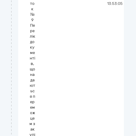
то
13:53:05
к
№
9
Пе
ре
лік
до
ку
ме
нті
в,
що
на
да
ют
ьс
я п
ер
ем
ож
це
м з
ак
упі