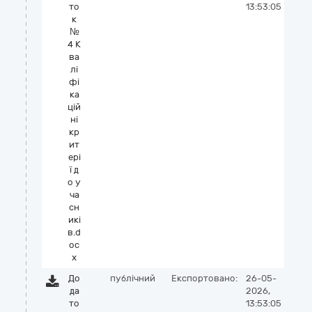
то
13:53:05
к
№
4 К
ва
лі
фі
ка
цій
ні
кр
ит
ері
ї д
о у
ча
сн
икі
в.d
oc
x
До
публічний
Експортовано:
26-05-
да
2026,
то
13:53:05