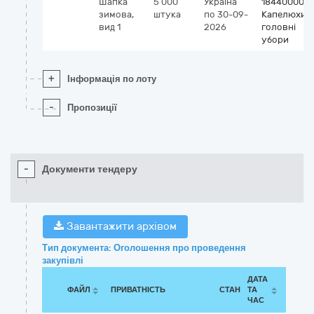
Шапка
5 000
Україна
18440000-5
зимова,
штука
по 30-09-
Капелюхи т
вид 1
2026
головні
убори
+
Інформація по лоту
-
Пропозиції
-
Документи тендеру
Завантажити архівом
Тип документа: Оголошення про проведення
закупівлі
ДАТА
ФАЙЛ
ПРИВАТНІСТЬ
СТАН
ТА
ЧАС