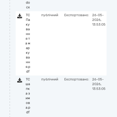
do
cx
ТС
публічний
Експортовано:
26-05-
Па
2026,
ку
13:53:05
ва
нн
я т
а м
ар
ку
ва
нн
я.p
df
ТС
публічний
Експортовано:
26-05-
ша
2026,
пк
13:53:05
а з
им
ов
а.p
df