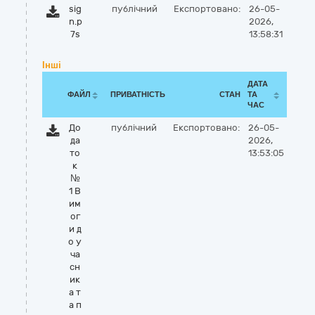
sig
публічний
Експортовано:
26-05-
n.p
2026,
7s
13:58:31
Інші
ДАТА
ФАЙЛ
ПРИВАТНІСТЬ
СТАН
ТА
ЧАС
До
публічний
Експортовано:
26-05-
да
2026,
то
13:53:05
к
№
1 В
им
ог
и д
о у
ча
сн
ик
а т
а п