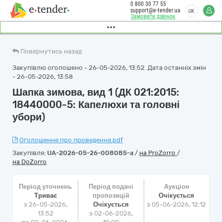
0 800 30 77 55
support@e-tender.ua
UK
Замовити дзвінок
Повернутись назад
Закупівлю оголошено - 26-05-2026, 13:52. Дата останніх змін
- 26-05-2026, 13:58
Шапка зимова, вид 1 (ДК 021:2015:
18440000-5: Капелюхи та головні
убори)
Оголошення про проведення.pdf
Закупівля:
UA-2026-05-26-008085-a
/
на ProZorro
/
на DoZorro
Період уточнень
Період подачі
Аукціон
Триває
пропозицій
Очікується
з 26-05-2026,
Очікується
з
05-06-2026, 12:12
13:52
з 02-06-2026,