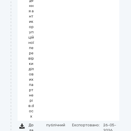
де
нн
я а
нт
ик
ор
уп
цій
ної
пе
ре
вір
ки
діл
ов
их
па
рт
не
рі
в.d
oc
x
До
публічний
Експортовано:
26-05-
да
2026,