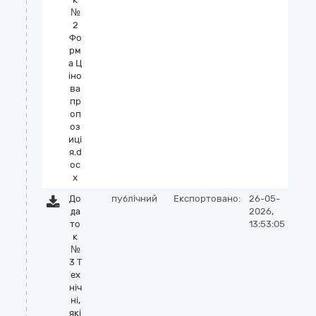
№
2
Фо
рм
а Ц
іно
ва
пр
оп
оз
иці
я.d
oc
x
До
публічний
Експортовано:
26-05-
да
2026,
то
13:53:05
к
№
3 Т
ех
ніч
ні,
які