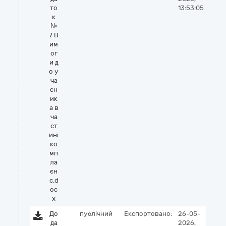
то
13:53:05
к
№
7 В
им
ог
и д
о у
ча
сн
ик
а в
ча
ст
ині
ко
мп
ла
єн
с.d
oc
x
До
публічний
Експортовано:
26-05-
да
2026,