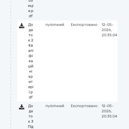
оз
иці
я.p
df
До
публічний
Експортовано:
12-05-
да
2026,
то
20:35:04
к 2
Кв
алі
фі
ка
цій
ні
кр
ит
ері
ї.p
df
До
публічний
Експортовано:
12-05-
да
2026,
то
20:35:04
к 3
Під