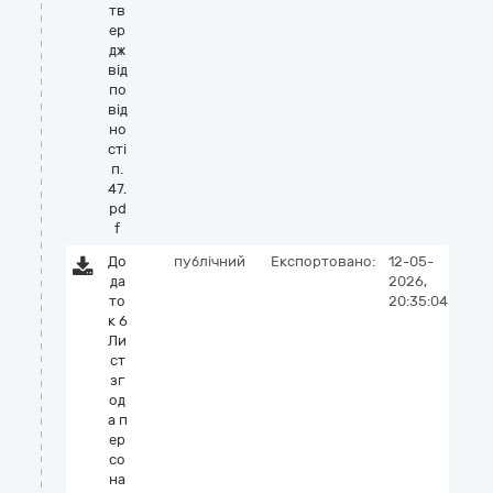
тв
ер
дж
від
по
від
но
сті
п.
47.
pd
f
До
публічний
Експортовано:
12-05-
да
2026,
то
20:35:04
к 6
Ли
ст
зг
од
а п
ер
со
на