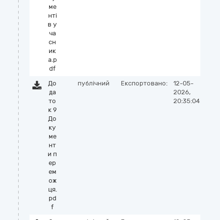
ме
нті
в у
ча
сн
ик
а.p
df
До
публічний
Експортовано:
12-05-
да
2026,
то
20:35:04
к 9
До
ку
ме
нт
и п
ер
ем
ож
ця.
pd
f