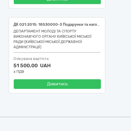
ДК 021:2015: 18530000-3 Подарунки та нагороди (Медалі для забезпечення проведення фізкультурно-оздоровчого заходу «Пробіг під каштанами»)
ДЕПАРТАМЕНТ МОЛОДІ ТА СПОРТУ
ВИКОНАВЧОГО ОРГАНУ КИЇВСЬКОЇ МІСЬКОЇ
РАДИ (КИЇВСЬКОЇ МІСЬКОЇ ДЕРЖАВНОЇ
АДМІНІСТРАЦІЇ)
Очікувана вартість
51 500,00 UAH
з ПДВ
Дивитись