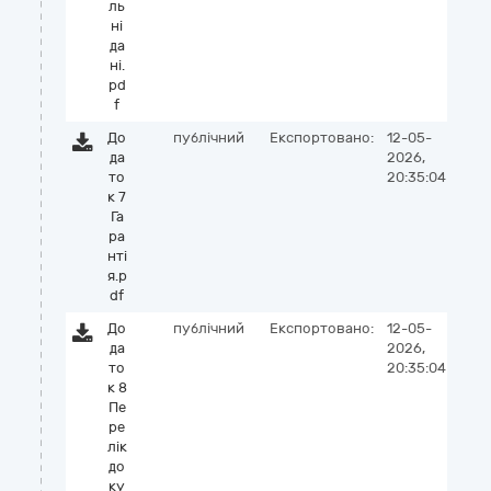
ль
ні
да
ні.
pd
f
До
публічний
Експортовано:
12-05-
да
2026,
то
20:35:04
к 7
Га
ра
нті
я.p
df
До
публічний
Експортовано:
12-05-
да
2026,
то
20:35:04
к 8
Пе
ре
лік
до
ку