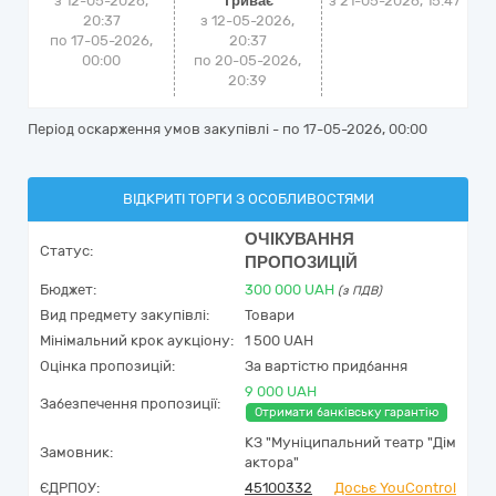
з 12-05-2026,
Триває
з
21-05-2026, 15:47
20:37
з 12-05-2026,
по 17-05-2026,
20:37
00:00
по 20-05-2026,
20:39
Період оскарження умов закупівлі - по
17-05-2026, 00:00
ВІДКРИТІ ТОРГИ З ОСОБЛИВОСТЯМИ
ОЧІКУВАННЯ
Статус:
ПРОПОЗИЦІЙ
Бюджет:
300 000
UAH
(з ПДВ)
Вид предмету закупівлі:
Товари
Мінімальний крок аукціону:
1 500 UAH
Оцінка пропозицій:
За вартістю придбання
9 000 UAH
Забезпечення пропозиції:
Отримати банківську гарантію
КЗ "Муніципальний театр "Дім
Замовник:
актора"
ЄДРПОУ:
45100332
Досьє YouControl