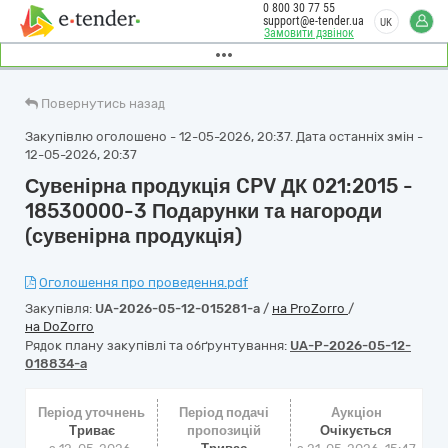
0 800 30 77 55
support@e-tender.ua
UK
Замовити дзвінок
Повернутись назад
Закупівлю оголошено - 12-05-2026, 20:37. Дата останніх змін -
12-05-2026, 20:37
Сувенірна продукція CPV ДК 021:2015 -
18530000-3 Подарунки та нагороди
(сувенірна продукція)
Оголошення про проведення.pdf
Закупівля:
UA-2026-05-12-015281-a
/
на ProZorro
/
на DoZorro
Рядок плану закупівлі та обґрунтування:
UA-P-2026-05-12-
018834-a
Період уточнень
Період подачі
Аукціон
Триває
пропозицій
Очікується