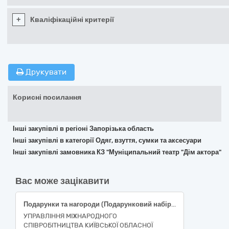
+
Кваліфікаційні критерії
Друкувати
Корисні посилання
Інші закупівлі в регіоні Запорізька область
Інші закупівлі в категорії Одяг, взуття, сумки та аксесуари
Інші закупівлі замовника КЗ "Муніципальний театр "Дім актора"
Вас може зацікавити
Подарунки та нагороди (Подарунковий набір – статуетка прапору України на п’єдесталі Київської області у подарунковій коробці).
УПРАВЛІННЯ МІЖНАРОДНОГО
СПІВРОБІТНИЦТВА КИЇВСЬКОЇ ОБЛАСНОЇ