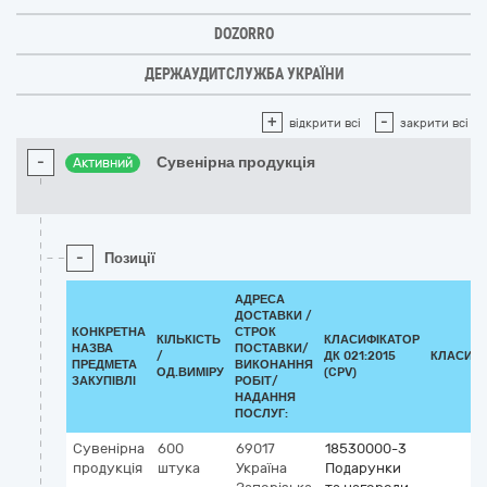
DOZORRO
ДЕРЖАУДИТСЛУЖБА УКРАЇНИ
+
-
відкрити всі
закрити всі
-
Сувенірна продукція
Активний
-
Позиції
АДРЕСА
ДОСТАВКИ /
КОНКРЕТНА
СТРОК
КІЛЬКІСТЬ
КЛАСИФІКАТОР
НАЗВА
ПОСТАВКИ/
/
ДК 021:2015
КЛАСИФІ
ПРЕДМЕТА
ВИКОНАННЯ
ОД.ВИМІРУ
(CPV)
ЗАКУПІВЛІ
РОБІТ/
НАДАННЯ
ПОСЛУГ:
Сувенірна
600
69017
18530000-3
продукція
штука
Україна
Подарунки