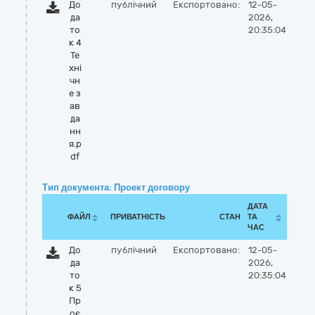
До
публічний
Експортовано:
12-05-
да
2026,
то
20:35:04
к 4
Те
хні
чн
е з
ав
да
нн
я.p
df
Тип документа: Проект договору
ДАТА
ФАЙЛ
ПРИВАТНІСТЬ
СТАН
ТА
ЧАС
До
публічний
Експортовано:
12-05-
да
2026,
то
20:35:04
к 5
Пр
оє