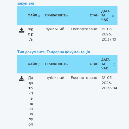
закупівлі
ДАТА
ФАЙЛ
ПРИВАТНІСТЬ
СТАН
ТА
ЧАС
sig
публічний
Експортовано:
12-05-
n.p
2026,
7s
20:37:10
Тип документа: Тендерна документація
ДАТА
ФАЙЛ
ПРИВАТНІСТЬ
СТАН
ТА
ЧАС
До
публічний
Експортовано:
12-05-
да
2026,
то
20:35:04
к 1
Те
нд
ер
на
пр
оп