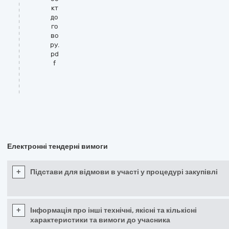
кт
до
го
во
ру.
pd
f
Електронні тендерні вимоги
+
Підстави для відмови в участі у процедурі закупівлі
+
Інформація про інші технічні, якісні та кількісні
характеристики та вимоги до учасника