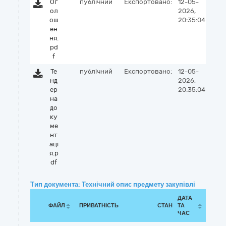
Ог
публічний
Експортовано:
12-05-
ол
2026,
ош
20:35:04
ен
ня.
pd
f
Те
публічний
Експортовано:
12-05-
нд
2026,
ер
20:35:04
на
до
ку
ме
нт
аці
я.p
df
Тип документа: Технічний опис предмету закупівлі
ДАТА
ФАЙЛ
ПРИВАТНІСТЬ
СТАН
ТА
ЧАС