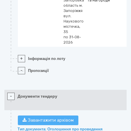
Запорізька
та нагороди
область
м.
Запоріжжя
вул.
Наукового
містечка,
35
по 31-08-
2026
+
Інформація по лоту
-
Пропозиції
-
Документи тендеру
Завантажити архівом
Тип документа: Оголошення про проведення