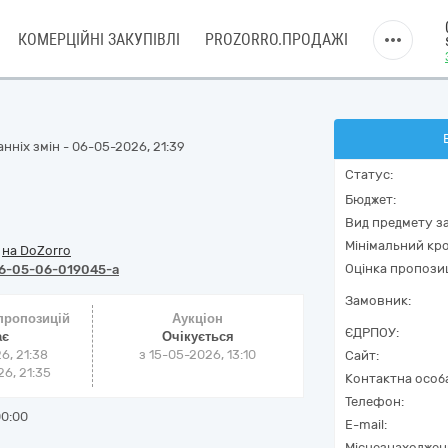
КОМЕРЦІЙНІ ЗАКУПІВЛІ
PROZORRO.ПРОДАЖІ
нніх змін - 06-05-2026, 21:39
Статус:
Бюджет:
Вид предмету за
Мінімальний кро
/
на DoZorro
Оцінка пропозиц
6-05-06-019045-a
Замовник:
 пропозицій
Аукціон
ЄДРПОУ:
ає
Очікується
6, 21:38
з
15-05-2026, 13:10
Сайт:
6, 21:35
Контактна особ
Телефон:
00:00
E-mail:
Місцезнаходжен