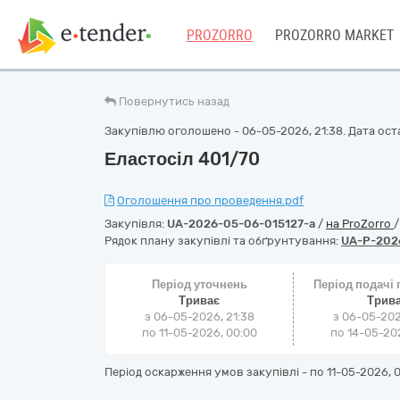
PROZORRO
PROZORRO MARKET
Повернутись назад
Закупівлю оголошено - 06-05-2026, 21:38. Дата оста
Еластосіл 401/70
Оголошення про проведення.pdf
Закупівля:
UA-2026-05-06-015127-a
/
на ProZorro
Рядок плану закупівлі та обґрунтування:
UA-P-202
Період уточнень
Період подачі
Триває
Трив
з 06-05-2026, 21:38
з 06-05-202
по 11-05-2026, 00:00
по 14-05-202
Період оскарження умов закупівлі - по
11-05-2026, 