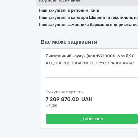
Корисні посилання
Інші закупівлі в регіоні м. Київ
Інші закупівлі в категорії Шкіряні та текстильні, 
Інші закупівлі замовника Державне підприємство 
Вас може зацікавити
Синтетичний каучук (код 19710000-6 за ДК 021:2015) (оливобензостійкий безазбестовмісний ущільнюючий матеріал)
АКЦІОНЕРНЕ ТОВАРИСТВО "УКРТРАНСНАФТА"
Очікувана вартість
7 209 870,00 UAH
з ПДВ
Дивитись