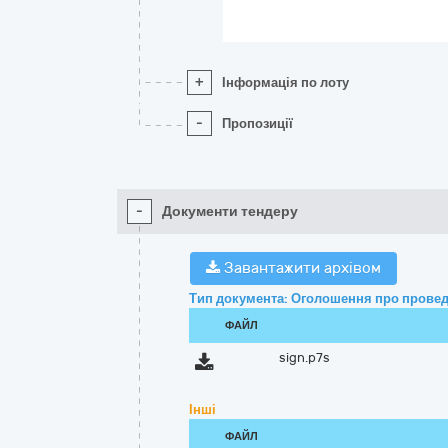
+
Інформація по лоту
-
Пропозиції
-
Документи тендеру
Завантажити архівом
Тип документа: Оголошення про провед
ФАЙЛ
sign.p7s
Інші
ФАЙЛ