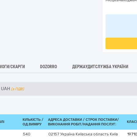
МОГИ/СКАРГИ
DOZORRO
ДЕРЖАУДИТСЛУЖБА УКРАЇНИ
0
UAH
(з ПДВ)
КІЛЬКІСТЬ /
АДРЕСА ДОСТАВКИ /
СТРОК ПОСТАВКИ/
ВЛІ
КЛАСИ
ОД.ВИМІРУ
ВИКОНАННЯ РОБІТ/НАДАННЯ ПОСЛУГ:
540
02157
Україна
Київська область
Київ
1971