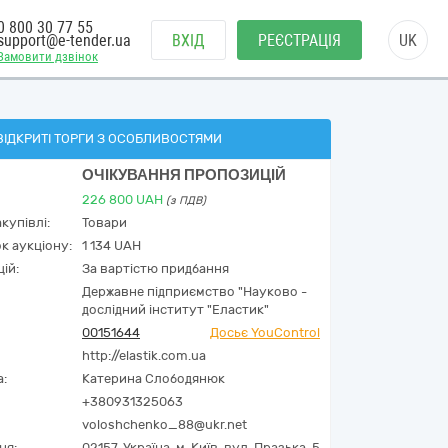
0 800 30 77 55
support@e-tender.ua
ВХІД
РЕЄСТРАЦІЯ
UK
Замовити дзвінок
ВІДКРИТІ ТОРГИ З ОСОБЛИВОСТЯМИ
ОЧІКУВАННЯ ПРОПОЗИЦІЙ
226 800
UAH
(з ПДВ)
купівлі:
Товари
к аукціону:
1 134 UAH
ій:
За вартістю придбання
Державне підприємство "Науково -
дослідний інститут "Еластик"
00151644
Досьє YouControl
http://elastik.com.ua
а:
Катерина Слободянюк
+380931325063
voloshchenko_88@ukr.net
ня:
02157,
Україна
,
м. Київ,
вул. Празька, 5