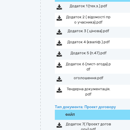
Додаток 1 (тех.з.).pdf
Додаток 2 ( відомості пр
о учасника).pdf
Додаток 3 ( цінова).pdf
Додаток 4 (кваліф.).pdf
Додаток 5 (п.47).pdf
Додаток 6 (лист-згода).p
df
оголошення.pdf
Тендерна документація.
pdf
Тип документа: Проект договору
ФАЙЛ
Додаток 7( Проєкт догов
ору).pdf