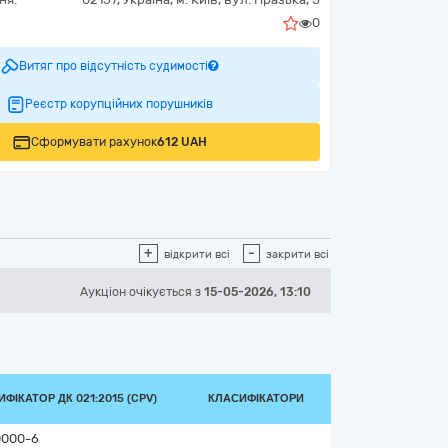
0
Витяг про відсутність судимості
Реєстр корупційних порушників
Сформувати рахунок
612 UAH
+
-
відкрити всі
закрити всі
Аукціон
очікується
з
15-05-2026, 13:10
ФІКАТОР ДК 021:2015 (CPV)
КЛАСИФІКАТОРИ
0000-6