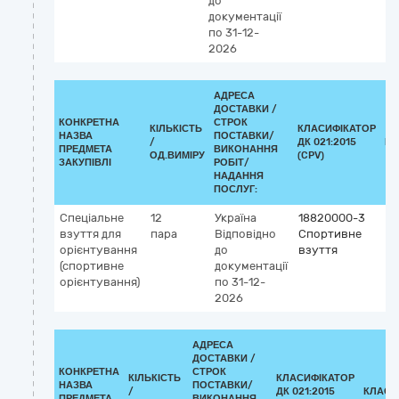
до
документації
по 31-12-
2026
АДРЕСА
ДОСТАВКИ /
КОНКРЕТНА
СТРОК
КІЛЬКІСТЬ
КЛАСИФІКАТОР
НАЗВА
ПОСТАВКИ/
/
ДК 021:2015
КЛ
ПРЕДМЕТА
ВИКОНАННЯ
ОД.ВИМІРУ
(CPV)
ЗАКУПІВЛІ
РОБІТ/
НАДАННЯ
ПОСЛУГ:
Спеціальне
12
Україна
18820000-3
взуття для
пара
Відповідно
Спортивне
орієнтування
до
взуття
(спортивне
документації
орієнтування)
по 31-12-
2026
АДРЕСА
ДОСТАВКИ /
КОНКРЕТНА
СТРОК
КІЛЬКІСТЬ
КЛАСИФІКАТОР
НАЗВА
ПОСТАВКИ/
/
ДК 021:2015
КЛАСИ
ПРЕДМЕТА
ВИКОНАННЯ