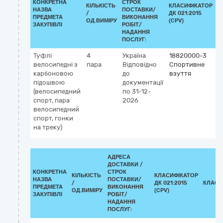
КОНКРЕТНА
СТРОК
КІЛЬКІСТЬ
КЛАСИФІКАТОР
НАЗВА
ПОСТАВКИ/
/
ДК 021:2015
К
ПРЕДМЕТА
ВИКОНАННЯ
ОД.ВИМІРУ
(CPV)
ЗАКУПІВЛІ
РОБІТ/
НАДАННЯ
ПОСЛУГ:
Туфлі
4
Україна
18820000-3
велосипедні з
пара
Відповідно
Спортивне
карбоновою
до
взуття
підошвою
документації
(велосипедний
по 31-12-
спорт, пара
2026
велосипедний
спорт, гонки
на треку)
АДРЕСА
ДОСТАВКИ /
КОНКРЕТНА
СТРОК
КІЛЬКІСТЬ
КЛАСИФІКАТОР
НАЗВА
ПОСТАВКИ/
/
ДК 021:2015
КЛАСИ
ПРЕДМЕТА
ВИКОНАННЯ
ОД.ВИМІРУ
(CPV)
ЗАКУПІВЛІ
РОБІТ/
НАДАННЯ
ПОСЛУГ: