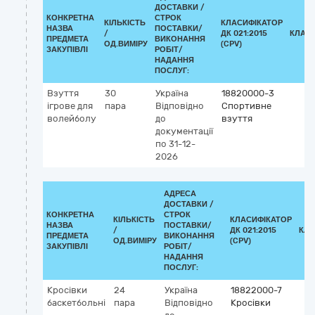
ДОСТАВКИ /
КОНКРЕТНА
СТРОК
КІЛЬКІСТЬ
КЛАСИФІКАТОР
НАЗВА
ПОСТАВКИ/
/
ДК 021:2015
КЛАС
ПРЕДМЕТА
ВИКОНАННЯ
ОД.ВИМІРУ
(CPV)
ЗАКУПІВЛІ
РОБІТ/
НАДАННЯ
ПОСЛУГ:
Взуття
30
Україна
18820000-3
ігрове для
пара
Відповідно
Спортивне
волейболу
до
взуття
документації
по 31-12-
2026
АДРЕСА
ДОСТАВКИ /
КОНКРЕТНА
СТРОК
КІЛЬКІСТЬ
КЛАСИФІКАТОР
НАЗВА
ПОСТАВКИ/
/
ДК 021:2015
КЛА
ПРЕДМЕТА
ВИКОНАННЯ
ОД.ВИМІРУ
(CPV)
ЗАКУПІВЛІ
РОБІТ/
НАДАННЯ
ПОСЛУГ:
Кросівки
24
Україна
18822000-7
баскетбольні
пара
Відповідно
Кросівки