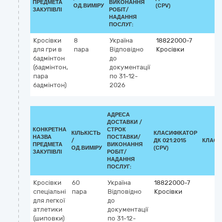
ПРЕДМЕТА
ВИКОНАННЯ
ОД.ВИМІРУ
(CPV)
ЗАКУПІВЛІ
РОБІТ/
НАДАННЯ
ПОСЛУГ:
Кросівки
8
Україна
18822000-7
для гри в
пара
Відповідно
Кросівки
бадмінтон
до
(бадмінтон,
документації
пара
по 31-12-
бадмінтон)
2026
АДРЕСА
ДОСТАВКИ /
КОНКРЕТНА
СТРОК
КІЛЬКІСТЬ
КЛАСИФІКАТОР
НАЗВА
ПОСТАВКИ/
/
ДК 021:2015
КЛАСИ
ПРЕДМЕТА
ВИКОНАННЯ
ОД.ВИМІРУ
(CPV)
ЗАКУПІВЛІ
РОБІТ/
НАДАННЯ
ПОСЛУГ:
Кросівки
60
Україна
18822000-7
спеціальні
пара
Відповідно
Кросівки
для легкої
до
атлетики
документації
(шиповки)
по 31-12-