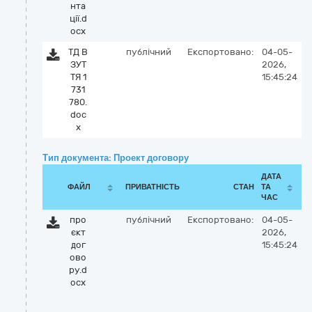
нта
ції.d
ocx
ТД В
публічний
Експортовано:
04-05-
ЗУТ
2026,
ТЯ 1
15:45:24
731
780.
doc
x
Тип документа: Проект договору
ДАТА
ФАЙЛ
ПРИВАТНІСТЬ
СТАН
ТА
ЧАС
про
публічний
Експортовано:
04-05-
єкт
2026,
дог
15:45:24
ово
ру.d
ocx