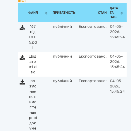
Інші
ДАТА
ФАЙЛ
ПРИВАТНІСТЬ
СТАН
ТА
ЧАС
167
публічний
Експортовано:
04-05-
від
2026,
01.0
15:45:24
5.pd
f
Дод
публічний
Експортовано:
04-05-
ато
2026,
к1.xl
15:45:24
sx
ро
публічний
Експортовано:
04-05-
з'яс
2026,
нен
15:45:24
ня в
имо
г те
нде
рної
док
уме