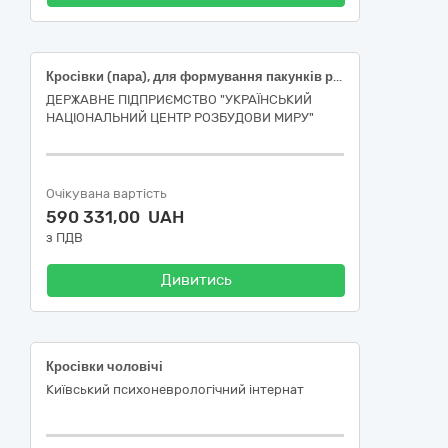
Кросівки (пара), для формування пакунків речами для задоволення основних (базових) потреб осіб, які були позбавлені свободи внаслідок збройної агресії російської федерації проти України, після їх звільнення для забезпечення проведення протокольного заходу
ДЕРЖАВНЕ ПІДПРИЄМСТВО "УКРАЇНСЬКИЙ
НАЦІОНАЛЬНИЙ ЦЕНТР РОЗБУДОВИ МИРУ"
Очікувана вартість
590 331,00 UAH
з ПДВ
Дивитись
Кросівки чоловічі
Київський психоневрологічний інтернат