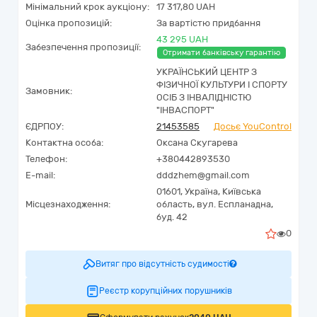
Мінімальний крок аукціону:
17 317,80 UAH
Оцінка пропозицій:
За вартістю придбання
43 295 UAH
Забезпечення пропозиції:
Отримати банківську гарантію
УКРАЇНСЬКИЙ ЦЕНТР З
ФІЗИЧНОЇ КУЛЬТУРИ І СПОРТУ
Замовник:
ОСІБ З ІНВАЛІДНІСТЮ
"ІНВАСПОРТ"
ЄДРПОУ:
21453585
Досьє YouControl
Контактна особа:
Оксана Скугарева
Телефон:
+380442893530
E-mail:
dddzhem@gmail.com
01601,
Україна
,
Київська
Місцезнаходження:
область,
вул. Еспланадна,
буд. 42
0
Витяг про відсутність судимості
Реєстр корупційних порушників