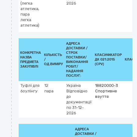
(легка
2026
атлетика,
пара
легка
атлетика)
АДРЕСА
ДОСТАВКИ /
КОНКРЕТНА
СТРОК
КІЛЬКІСТЬ
КЛАСИФІКАТОР
НАЗВА
ПОСТАВКИ/
/
ДК 021:2015
КЛАСИ
ПРЕДМЕТА
ВИКОНАННЯ
ОД.ВИМІРУ
(CPV)
ЗАКУПІВЛІ
РОБІТ/
НАДАННЯ
ПОСЛУГ:
Туфлі для
12
Україна
18820000-3
боулінгу
пара
Відповідно
Спортивне
до
взуття
документації
по 31-12-
2026
АДРЕСА
ДОСТАВКИ /