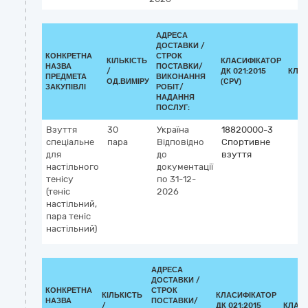
АДРЕСА
ДОСТАВКИ /
КОНКРЕТНА
СТРОК
КІЛЬКІСТЬ
КЛАСИФІКАТОР
НАЗВА
ПОСТАВКИ/
/
ДК 021:2015
КЛА
ПРЕДМЕТА
ВИКОНАННЯ
ОД.ВИМІРУ
(CPV)
ЗАКУПІВЛІ
РОБІТ/
НАДАННЯ
ПОСЛУГ:
Взуття
30
Україна
18820000-3
спеціальне
пара
Відповідно
Спортивне
для
до
взуття
настільного
документації
тенісу
по 31-12-
(теніс
2026
настільний,
пара теніс
настільний)
АДРЕСА
ДОСТАВКИ /
КОНКРЕТНА
СТРОК
КІЛЬКІСТЬ
КЛАСИФІКАТОР
НАЗВА
ПОСТАВКИ/
/
ДК 021:2015
КЛАС