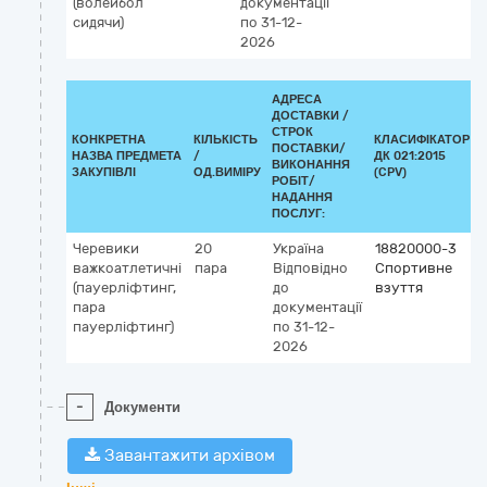
(волейбол
документації
сидячи)
по 31-12-
2026
АДРЕСА
ДОСТАВКИ /
СТРОК
КОНКРЕТНА
КІЛЬКІСТЬ
КЛАСИФІКАТОР
ПОСТАВКИ/
НАЗВА ПРЕДМЕТА
/
ДК 021:2015
ВИКОНАННЯ
ЗАКУПІВЛІ
ОД.ВИМІРУ
(CPV)
РОБІТ/
НАДАННЯ
ПОСЛУГ:
Черевики
20
Україна
18820000-3
важкоатлетичні
пара
Відповідно
Спортивне
(пауерліфтинг,
до
взуття
пара
документації
пауерліфтинг)
по 31-12-
2026
-
Документи
Завантажити архівом