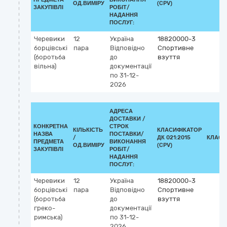
ОД.ВИМІРУ
(CPV)
ЗАКУПІВЛІ
РОБІТ/
НАДАННЯ
ПОСЛУГ:
Черевики
12
Україна
18820000-3
борцівські
пара
Відповідно
Спортивне
(боротьба
до
взуття
вільна)
документації
по 31-12-
2026
АДРЕСА
ДОСТАВКИ /
КОНКРЕТНА
СТРОК
КІЛЬКІСТЬ
КЛАСИФІКАТОР
НАЗВА
ПОСТАВКИ/
/
ДК 021:2015
КЛАСИ
ПРЕДМЕТА
ВИКОНАННЯ
ОД.ВИМІРУ
(CPV)
ЗАКУПІВЛІ
РОБІТ/
НАДАННЯ
ПОСЛУГ:
Черевики
12
Україна
18820000-3
борцівські
пара
Відповідно
Спортивне
(боротьба
до
взуття
греко-
документації
римська)
по 31-12-
2026