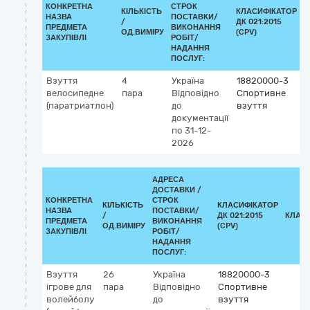
КОНКРЕТНА
СТРОК
КІЛЬКІСТЬ
КЛАСИФІКАТОР
НАЗВА
ПОСТАВКИ/
/
ДК 021:2015
К
ПРЕДМЕТА
ВИКОНАННЯ
ОД.ВИМІРУ
(CPV)
ЗАКУПІВЛІ
РОБІТ/
НАДАННЯ
ПОСЛУГ:
Взуття
4
Україна
18820000-3
велосипедне
пара
Відповідно
Спортивне
(паратриатлон)
до
взуття
документації
по 31-12-
2026
АДРЕСА
ДОСТАВКИ /
КОНКРЕТНА
СТРОК
КІЛЬКІСТЬ
КЛАСИФІКАТОР
НАЗВА
ПОСТАВКИ/
/
ДК 021:2015
КЛАС
ПРЕДМЕТА
ВИКОНАННЯ
ОД.ВИМІРУ
(CPV)
ЗАКУПІВЛІ
РОБІТ/
НАДАННЯ
ПОСЛУГ:
Взуття
26
Україна
18820000-3
ігрове для
пара
Відповідно
Спортивне
волейболу
до
взуття