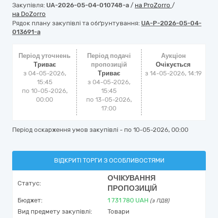
Закупівля:
UA-2026-05-04-010748-a
/
на ProZorro
/
на DoZorro
Рядок плану закупівлі та обґрунтування:
UA-P-2026-05-04-
013691-a
Період уточнень
Період подачі
Аукціон
Триває
пропозицій
Очікується
з 04-05-2026,
Триває
з
14-05-2026, 14:19
15:45
з 04-05-2026,
по 10-05-2026,
15:45
00:00
по 13-05-2026,
17:00
Період оскарження умов закупівлі - по
10-05-2026, 00:00
ВІДКРИТІ ТОРГИ З ОСОБЛИВОСТЯМИ
ОЧІКУВАННЯ
Статус:
ПРОПОЗИЦІЙ
Бюджет:
1 731 780
UAH
(з ПДВ)
Вид предмету закупівлі:
Товари