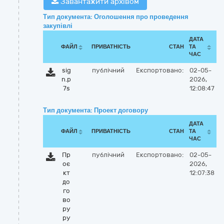
Завантажити архівом
Тип документа: Оголошення про проведення
закупівлі
ДАТА
ФАЙЛ
ПРИВАТНІСТЬ
СТАН
ТА
ЧАС
sig
публічний
Експортовано:
02-05-
n.p
2026,
7s
12:08:47
Тип документа: Проект договору
ДАТА
ФАЙЛ
ПРИВАТНІСТЬ
СТАН
ТА
ЧАС
Пр
публічний
Експортовано:
02-05-
оє
2026,
кт
12:07:38
до
го
во
ру
ру