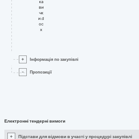
ка
ви
чк
и.d
oc
x
+
Інформація по закупівлі
-
Пропозиції
Електронні тендерні вимоги
+
Підстави для відмови в участі у процедурі закупівлі