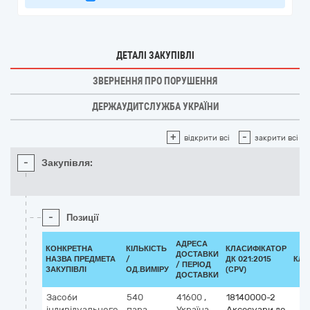
ДЕТАЛІ ЗАКУПІВЛІ
ЗВЕРНЕННЯ ПРО ПОРУШЕННЯ
ДЕРЖАУДИТСЛУЖБА УКРАЇНИ
+
-
відкрити всі
закрити всі
-
Закупівля:
-
Позиції
АДРЕСА
КОНКРЕТНА
КІЛЬКІСТЬ
КЛАСИФІКАТОР
ДОСТАВКИ
НАЗВА ПРЕДМЕТА
/
ДК 021:2015
КЛА
/ ПЕРІОД
ЗАКУПІВЛІ
ОД.ВИМІРУ
(CPV)
ДОСТАВКИ
Засоби
540
41600
,
18140000-2
індивідуального
пара
Україна
,
Аксесуари до