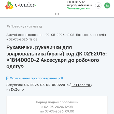
0 800 30 77 55
support@e-tender.ua
UK
Замовити дзвінок
Повернутись назад
Закупівлю оголошено - 02-05-2026, 12:08. Дата останніх змін
- 02-05-2026, 12:08
Рукавички, рукавички для
зварювальника (краги) код ДК 021:2015:
«18140000-2 Аксесуари до робочого
одягу»
Оголошення про проведення.pdf
Закупівля:
UA-2026-05-02-000220-a
/
на ProZorro
/
на DoZorro
Період подачі пропозицій
з 02-05-2026, 12:08
по 07-05-2026, 09:00