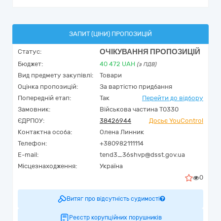
ЗАПИТ (ЦІНИ) ПРОПОЗИЦІЙ
ОЧІКУВАННЯ ПРОПОЗИЦІЙ
Статус:
Бюджет:
40 472
UAH
(з ПДВ)
Вид предмету закупівлі:
Товари
Оцінка пропозицій:
За вартістю придбання
Попередній етап:
Так
Перейти до відбору
Замовник:
Військова частина Т0330
ЄДРПОУ:
38426944
Досьє YouControl
Контактна особа:
Олена Линник
Телефон:
+380982111114
E-mail:
tend3_36shvp@dsst.gov.ua
Місцезнаходження:
Україна
0
Витяг про відсутність судимості
Реєстр корупційних порушників