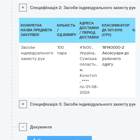
+
Специфікація 2: Засоби індивідуального захисту рук
АДРЕСА
КОНКРЕТНА
КІЛЬКІСТЬ
КЛАСИФІКАТОР
ДОСТАВКИ
НАЗВА ПРЕДМЕТА
/
ДК 021:2015
КЛА
/ ПЕРІОД
ЗАКУПІВЛІ
ОД.ВИМІРУ
(CPV)
ДОСТАВКИ
Засоби
100
41600
,
18140000-2
індивідуального
пара
Україна
,
Аксесуари до
захисту рук
Сумська
робочого
область
,
одягу
м.
Конотоп
,
****
по 01-08-
2026
+
Специфікація 3: Засоби індивідуального захисту рук
-
Документи