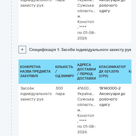
захисту рук
Сумська
робочого
область
,
одягу
м.
Конотоп
,
****
по 01-08-
2026
+
Специфікація 1: Засоби індивідуального захисту рук
АДРЕСА
КОНКРЕТНА
КІЛЬКІСТЬ
КЛАСИФІКАТОР
ДОСТАВКИ
НАЗВА ПРЕДМЕТА
/
ДК 021:2015
КЛА
/ ПЕРІОД
ЗАКУПІВЛІ
ОД.ВИМІРУ
(CPV)
ДОСТАВКИ
Засоби
300
41600
,
18140000-2
індивідуального
пара
Україна
,
Аксесуари до
захисту рук
Сумська
робочого
область
,
одягу
м.
Конотоп
,
****
по 01-08-
2026