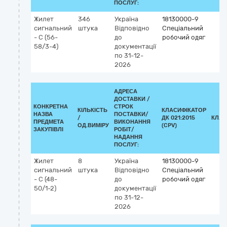
ПОСЛУГ:
Жилет
346
Україна
18130000-9
сигнальний
штука
Відповідно
Спеціальний
- С (56-
до
робочий одяг
58/3-4)
документації
по 31-12-
2026
АДРЕСА
ДОСТАВКИ /
КОНКРЕТНА
СТРОК
КІЛЬКІСТЬ
КЛАСИФІКАТОР
НАЗВА
ПОСТАВКИ/
/
ДК 021:2015
КЛАС
ПРЕДМЕТА
ВИКОНАННЯ
ОД.ВИМІРУ
(CPV)
ЗАКУПІВЛІ
РОБІТ/
НАДАННЯ
ПОСЛУГ:
Жилет
8
Україна
18130000-9
сигнальний
штука
Відповідно
Спеціальний
- С (48-
до
робочий одяг
50/1-2)
документації
по 31-12-
2026