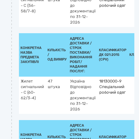
- С (56-
до
робочий одяг
58/7-8)
документації
по 31-12-
2026
АДРЕСА
ДОСТАВКИ /
КОНКРЕТНА
СТРОК
КІЛЬКІСТЬ
КЛАСИФІКАТОР
НАЗВА
ПОСТАВКИ/
/
ДК 021:2015
КЛАС
ПРЕДМЕТА
ВИКОНАННЯ
ОД.ВИМІРУ
(CPV)
ЗАКУПІВЛІ
РОБІТ/
НАДАННЯ
ПОСЛУГ:
Жилет
47
Україна
18130000-9
сигнальний
штука
Відповідно
Спеціальний
- С (60-
до
робочий одяг
62/3-4)
документації
по 31-12-
2026
АДРЕСА
ДОСТАВКИ /
КОНКРЕТНА
СТРОК
КІЛЬКІСТЬ
КЛАСИФІКАТОР