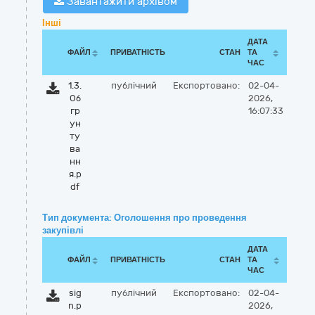
Завантажити архівом
Інші
ДАТА
ФАЙЛ
ПРИВАТНІСТЬ
СТАН
ТА
ЧАС
1.3.
публічний
Експортовано:
02-04-
Об
2026,
гр
16:07:33
ун
ту
ва
нн
я.p
df
Тип документа: Оголошення про проведення
закупівлі
ДАТА
ФАЙЛ
ПРИВАТНІСТЬ
СТАН
ТА
ЧАС
sig
публічний
Експортовано:
02-04-
n.p
2026,