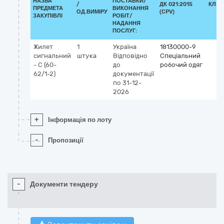
НАЗВА
ПОСТАВКИ/
/
ДК 021:2015
КЛАС
ПРЕДМЕТА
ВИКОНАННЯ
ОД.ВИМІРУ
(CPV)
ЗАКУПІВЛІ
РОБІТ/
НАДАННЯ
ПОСЛУГ:
Жилет
1
Україна
18130000-9
сигнальний
штука
Відповідно
Спеціальний
- С (60-
до
робочий одяг
62/1-2)
документації
по 31-12-
2026
+
Інформація по лоту
-
Пропозиції
-
Документи тендеру