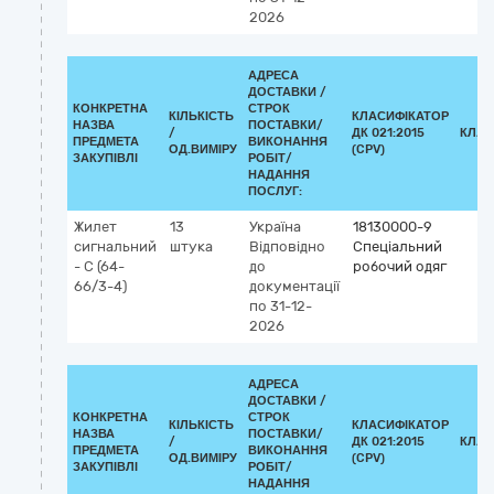
2026
АДРЕСА
ДОСТАВКИ /
КОНКРЕТНА
СТРОК
КІЛЬКІСТЬ
КЛАСИФІКАТОР
НАЗВА
ПОСТАВКИ/
/
ДК 021:2015
КЛАС
ПРЕДМЕТА
ВИКОНАННЯ
ОД.ВИМІРУ
(CPV)
ЗАКУПІВЛІ
РОБІТ/
НАДАННЯ
ПОСЛУГ:
Жилет
13
Україна
18130000-9
сигнальний
штука
Відповідно
Спеціальний
- С (64-
до
робочий одяг
66/3-4)
документації
по 31-12-
2026
АДРЕСА
ДОСТАВКИ /
КОНКРЕТНА
СТРОК
КІЛЬКІСТЬ
КЛАСИФІКАТОР
НАЗВА
ПОСТАВКИ/
/
ДК 021:2015
КЛАС
ПРЕДМЕТА
ВИКОНАННЯ
ОД.ВИМІРУ
(CPV)
ЗАКУПІВЛІ
РОБІТ/
НАДАННЯ