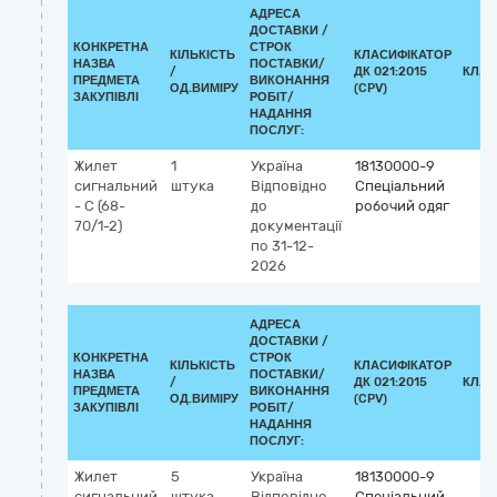
АДРЕСА
ДОСТАВКИ /
КОНКРЕТНА
СТРОК
КІЛЬКІСТЬ
КЛАСИФІКАТОР
НАЗВА
ПОСТАВКИ/
/
ДК 021:2015
КЛАС
ПРЕДМЕТА
ВИКОНАННЯ
ОД.ВИМІРУ
(CPV)
ЗАКУПІВЛІ
РОБІТ/
НАДАННЯ
ПОСЛУГ:
Жилет
1
Україна
18130000-9
сигнальний
штука
Відповідно
Спеціальний
- С (68-
до
робочий одяг
70/1-2)
документації
по 31-12-
2026
АДРЕСА
ДОСТАВКИ /
КОНКРЕТНА
СТРОК
КІЛЬКІСТЬ
КЛАСИФІКАТОР
НАЗВА
ПОСТАВКИ/
/
ДК 021:2015
КЛАС
ПРЕДМЕТА
ВИКОНАННЯ
ОД.ВИМІРУ
(CPV)
ЗАКУПІВЛІ
РОБІТ/
НАДАННЯ
ПОСЛУГ:
Жилет
5
Україна
18130000-9
сигнальний
штука
Відповідно
Спеціальний