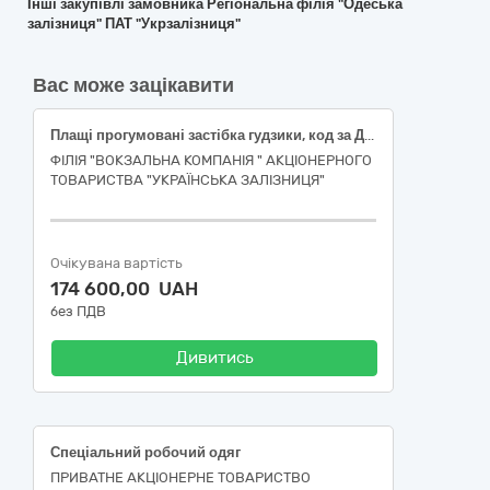
Інші закупівлі замовника Регіональна філія "Одеська
залізниця" ПАТ "Укрзалізниця"
Вас може зацікавити
Плащі прогумовані застібка гудзики, код за ДК 021:2015 – 18130000-9 Спеціальний робочий одяг
ФІЛІЯ "ВОКЗАЛЬНА КОМПАНІЯ " АКЦІОНЕРНОГО
ТОВАРИСТВА "УКРАЇНСЬКА ЗАЛІЗНИЦЯ"
Очікувана вартість
174 600,00 UAH
без ПДВ
Дивитись
Спеціальний робочий одяг
ПРИВАТНЕ АКЦІОНЕРНЕ ТОВАРИСТВО