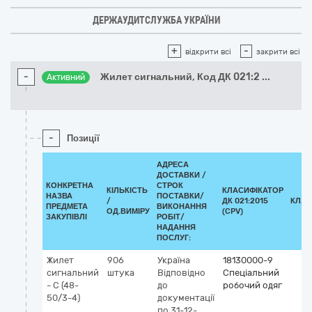
ДЕРЖАУДИТСЛУЖБА УКРАЇНИ
+
-
відкрити всі
закрити всі
-
Жилет сигнальний, Код ДК 021:2
...
Активний
-
Позиції
АДРЕСА
ДОСТАВКИ /
КОНКРЕТНА
СТРОК
КІЛЬКІСТЬ
КЛАСИФІКАТОР
НАЗВА
ПОСТАВКИ/
/
ДК 021:2015
КЛАС
ПРЕДМЕТА
ВИКОНАННЯ
ОД.ВИМІРУ
(CPV)
ЗАКУПІВЛІ
РОБІТ/
НАДАННЯ
ПОСЛУГ:
Жилет
906
Україна
18130000-9
сигнальний
штука
Відповідно
Спеціальний
- С (48-
до
робочий одяг
50/3-4)
документації
по 31-12-