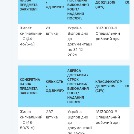
НАЗВА
ПОСТАВКИ/
/
ДК 021:2015
КЛАС
ПРЕДМЕТА
ВИКОНАННЯ
ОД.ВИМІРУ
(CPV)
ЗАКУПІВЛІ
РОБІТ/
НАДАННЯ
ПОСЛУГ:
Жилет
61
Україна
18130000-9
сигнальний
штука
Відповідно
Спеціальний
- С (44-
до
робочий одяг
46/5-6)
документації
по 31-12-
2026
АДРЕСА
ДОСТАВКИ /
КОНКРЕТНА
СТРОК
КІЛЬКІСТЬ
КЛАСИФІКАТОР
НАЗВА
ПОСТАВКИ/
/
ДК 021:2015
КЛАС
ПРЕДМЕТА
ВИКОНАННЯ
ОД.ВИМІРУ
(CPV)
ЗАКУПІВЛІ
РОБІТ/
НАДАННЯ
ПОСЛУГ:
Жилет
287
Україна
18130000-9
сигнальний
штука
Відповідно
Спеціальний
- С (48-
до
робочий одяг
50/5-6)
документації
по 31-12-