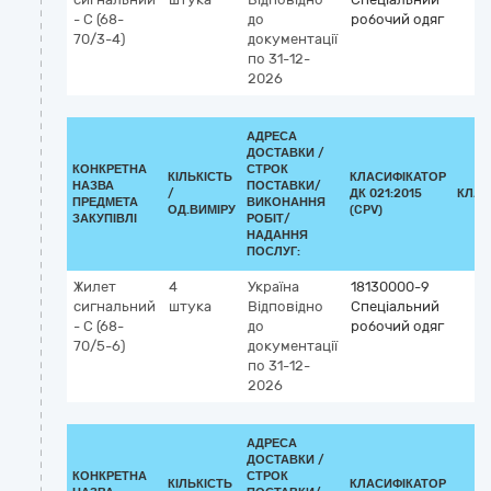
- С (68-
до
робочий одяг
70/3-4)
документації
по 31-12-
2026
АДРЕСА
ДОСТАВКИ /
КОНКРЕТНА
СТРОК
КІЛЬКІСТЬ
КЛАСИФІКАТОР
НАЗВА
ПОСТАВКИ/
/
ДК 021:2015
КЛАС
ПРЕДМЕТА
ВИКОНАННЯ
ОД.ВИМІРУ
(CPV)
ЗАКУПІВЛІ
РОБІТ/
НАДАННЯ
ПОСЛУГ:
Жилет
4
Україна
18130000-9
сигнальний
штука
Відповідно
Спеціальний
- С (68-
до
робочий одяг
70/5-6)
документації
по 31-12-
2026
АДРЕСА
ДОСТАВКИ /
КОНКРЕТНА
СТРОК
КІЛЬКІСТЬ
КЛАСИФІКАТОР