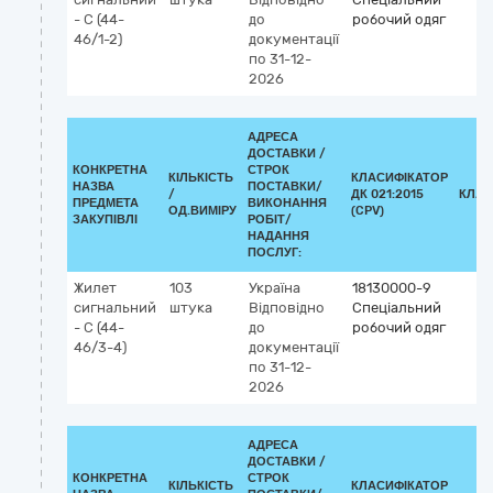
- С (44-
до
робочий одяг
46/1-2)
документації
по 31-12-
2026
АДРЕСА
ДОСТАВКИ /
КОНКРЕТНА
СТРОК
КІЛЬКІСТЬ
КЛАСИФІКАТОР
НАЗВА
ПОСТАВКИ/
/
ДК 021:2015
КЛАС
ПРЕДМЕТА
ВИКОНАННЯ
ОД.ВИМІРУ
(CPV)
ЗАКУПІВЛІ
РОБІТ/
НАДАННЯ
ПОСЛУГ:
Жилет
103
Україна
18130000-9
сигнальний
штука
Відповідно
Спеціальний
- С (44-
до
робочий одяг
46/3-4)
документації
по 31-12-
2026
АДРЕСА
ДОСТАВКИ /
КОНКРЕТНА
СТРОК
КІЛЬКІСТЬ
КЛАСИФІКАТОР