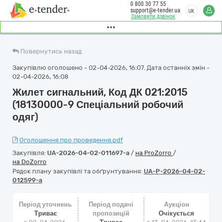
0 800 30 77 55
support@e-tender.ua
UK
Замовити дзвінок
Повернутись назад
Закупівлю оголошено - 02-04-2026, 16:07. Дата останніх змін -
02-04-2026, 16:08
Жилет сигнальний, Код ДК 021:2015
(18130000-9 Спеціальний робочий
одяг)
Оголошення про проведення.pdf
Закупівля:
UA-2026-04-02-011697-a
/
на ProZorro
/
на DoZorro
Рядок плану закупівлі та обґрунтування:
UA-P-2026-04-02-
012599-a
Період уточнень
Період подачі
Аукціон
Триває
пропозицій
Очікується