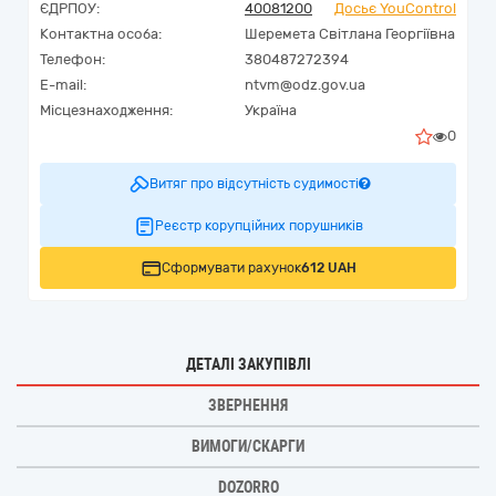
ЄДРПОУ:
40081200
Досьє YouControl
Контактна особа:
Шеремета Світлана Георгіївна
Телефон:
380487272394
E-mail:
ntvm@odz.gov.ua
Місцезнаходження:
Україна
0
Витяг про відсутність судимості
Реєстр корупційних порушників
Сформувати рахунок
612 UAH
ДЕТАЛІ ЗАКУПІВЛІ
ЗВЕРНЕННЯ
ВИМОГИ/СКАРГИ
DOZORRO