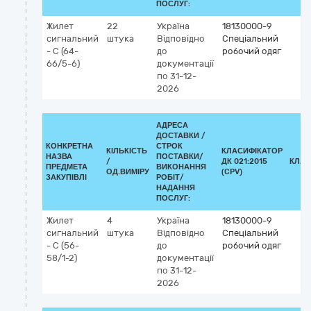
ПОСЛУГ:
Жилет
22
Україна
18130000-9
сигнальний
штука
Відповідно
Спеціальний
- С (64-
до
робочий одяг
66/5-6)
документації
по 31-12-
2026
АДРЕСА
ДОСТАВКИ /
КОНКРЕТНА
СТРОК
КІЛЬКІСТЬ
КЛАСИФІКАТОР
НАЗВА
ПОСТАВКИ/
/
ДК 021:2015
КЛАС
ПРЕДМЕТА
ВИКОНАННЯ
ОД.ВИМІРУ
(CPV)
ЗАКУПІВЛІ
РОБІТ/
НАДАННЯ
ПОСЛУГ:
Жилет
4
Україна
18130000-9
сигнальний
штука
Відповідно
Спеціальний
- С (56-
до
робочий одяг
58/1-2)
документації
по 31-12-
2026