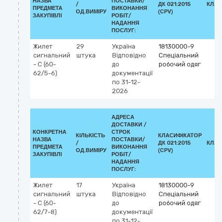
НАЗВА
ПОСТАВКИ/
/
ДК 021:2015
КЛАС
ПРЕДМЕТА
ВИКОНАННЯ
ОД.ВИМІРУ
(CPV)
ЗАКУПІВЛІ
РОБІТ/
НАДАННЯ
ПОСЛУГ:
Жилет
29
Україна
18130000-9
сигнальний
штука
Відповідно
Спеціальний
- С (60-
до
робочий одяг
62/5-6)
документації
по 31-12-
2026
АДРЕСА
ДОСТАВКИ /
КОНКРЕТНА
СТРОК
КІЛЬКІСТЬ
КЛАСИФІКАТОР
НАЗВА
ПОСТАВКИ/
/
ДК 021:2015
КЛАС
ПРЕДМЕТА
ВИКОНАННЯ
ОД.ВИМІРУ
(CPV)
ЗАКУПІВЛІ
РОБІТ/
НАДАННЯ
ПОСЛУГ:
Жилет
17
Україна
18130000-9
сигнальний
штука
Відповідно
Спеціальний
- С (60-
до
робочий одяг
62/7-8)
документації
по 31-12-