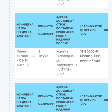
2026
АДРЕСА
ДОСТАВКИ /
КОНКРЕТНА
СТРОК
КІЛЬКІСТЬ
КЛАСИФІКАТОР
НАЗВА
ПОСТАВКИ/
/
ДК 021:2015
КЛАС
ПРЕДМЕТА
ВИКОНАННЯ
ОД.ВИМІРУ
(CPV)
ЗАКУПІВЛІ
РОБІТ/
НАДАННЯ
ПОСЛУГ:
Жилет
2
Україна
18130000-9
сигнальний
штука
Відповідно
Спеціальний
- С (48-
до
робочий одяг
50/7-8)
документації
по 31-12-
2026
АДРЕСА
ДОСТАВКИ /
КОНКРЕТНА
СТРОК
КІЛЬКІСТЬ
КЛАСИФІКАТОР
НАЗВА
ПОСТАВКИ/
/
ДК 021:2015
КЛАС
ПРЕДМЕТА
ВИКОНАННЯ
ОД.ВИМІРУ
(CPV)
ЗАКУПІВЛІ
РОБІТ/
НАДАННЯ