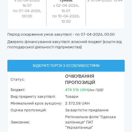
з 02-04-2026,
Триває
з
13-04-2026, 13:44
16:07
з 02-04-2026,
по 07-04-2026,
16:07
00:00
по 10-04-2026,
12:00
Період оскарження умов закупівлі - по
07-04-2026, 00:00
Джерело фінансування закупівлі: власний бюджет (кошти від
господарської діяльності підприємства)
ВІДКРИТІ ТОРГИ З ОСОБЛИВОСТЯМИ
ОЧІКУВАННЯ
Статус:
ПРОПОЗИЦІЙ
Бюджет:
474 516
UAH
(без ПДВ)
Вид предмету закупівлі:
Товари
Мінімальний крок аукціону:
2 372,58 UAH
Оцінка пропозицій:
За вартістю придбання
Регіональна філія "Одеська
Замовник:
залізниця" ПАТ
"Укрзалізниця"