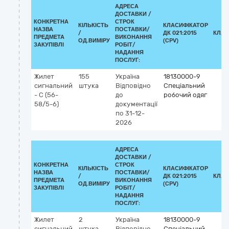
АДРЕСА
ДОСТАВКИ /
КОНКРЕТНА
СТРОК
КІЛЬКІСТЬ
КЛАСИФІКАТОР
НАЗВА
ПОСТАВКИ/
/
ДК 021:2015
КЛАС
ПРЕДМЕТА
ВИКОНАННЯ
ОД.ВИМІРУ
(CPV)
ЗАКУПІВЛІ
РОБІТ/
НАДАННЯ
ПОСЛУГ:
Жилет
155
Україна
18130000-9
сигнальний
штука
Відповідно
Спеціальний
- С (56-
до
робочий одяг
58/5-6)
документації
по 31-12-
2026
АДРЕСА
ДОСТАВКИ /
КОНКРЕТНА
СТРОК
КІЛЬКІСТЬ
КЛАСИФІКАТОР
НАЗВА
ПОСТАВКИ/
/
ДК 021:2015
КЛАС
ПРЕДМЕТА
ВИКОНАННЯ
ОД.ВИМІРУ
(CPV)
ЗАКУПІВЛІ
РОБІТ/
НАДАННЯ
ПОСЛУГ:
Жилет
2
Україна
18130000-9
сигнальний
штука
Відповідно
Спеціальний