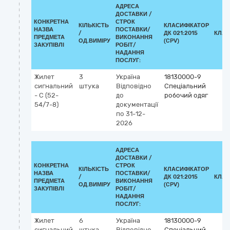
АДРЕСА
ДОСТАВКИ /
КОНКРЕТНА
СТРОК
КІЛЬКІСТЬ
КЛАСИФІКАТОР
НАЗВА
ПОСТАВКИ/
/
ДК 021:2015
КЛАС
ПРЕДМЕТА
ВИКОНАННЯ
ОД.ВИМІРУ
(CPV)
ЗАКУПІВЛІ
РОБІТ/
НАДАННЯ
ПОСЛУГ:
Жилет
3
Україна
18130000-9
сигнальний
штука
Відповідно
Спеціальний
- С (52-
до
робочий одяг
54/7-8)
документації
по 31-12-
2026
АДРЕСА
ДОСТАВКИ /
КОНКРЕТНА
СТРОК
КІЛЬКІСТЬ
КЛАСИФІКАТОР
НАЗВА
ПОСТАВКИ/
/
ДК 021:2015
КЛАС
ПРЕДМЕТА
ВИКОНАННЯ
ОД.ВИМІРУ
(CPV)
ЗАКУПІВЛІ
РОБІТ/
НАДАННЯ
ПОСЛУГ:
Жилет
6
Україна
18130000-9
сигнальний
штука
Відповідно
Спеціальний