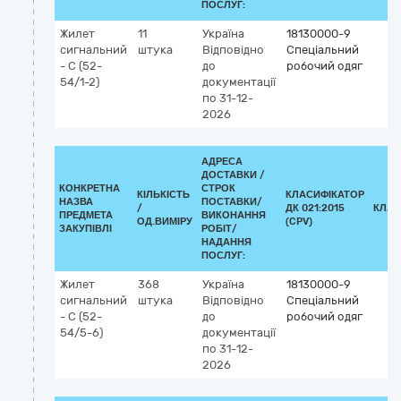
ПОСЛУГ:
Жилет
11
Україна
18130000-9
сигнальний
штука
Відповідно
Спеціальний
- С (52-
до
робочий одяг
54/1-2)
документації
по 31-12-
2026
АДРЕСА
ДОСТАВКИ /
КОНКРЕТНА
СТРОК
КІЛЬКІСТЬ
КЛАСИФІКАТОР
НАЗВА
ПОСТАВКИ/
/
ДК 021:2015
КЛАС
ПРЕДМЕТА
ВИКОНАННЯ
ОД.ВИМІРУ
(CPV)
ЗАКУПІВЛІ
РОБІТ/
НАДАННЯ
ПОСЛУГ:
Жилет
368
Україна
18130000-9
сигнальний
штука
Відповідно
Спеціальний
- С (52-
до
робочий одяг
54/5-6)
документації
по 31-12-
2026