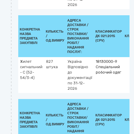
2026
АДРЕСА
ДОСТАВКИ /
КОНКРЕТНА
СТРОК
КІЛЬКІСТЬ
КЛАСИФІКАТОР
НАЗВА
ПОСТАВКИ/
/
ДК 021:2015
КЛАС
ПРЕДМЕТА
ВИКОНАННЯ
ОД.ВИМІРУ
(CPV)
ЗАКУПІВЛІ
РОБІТ/
НАДАННЯ
ПОСЛУГ:
Жилет
827
Україна
18130000-9
сигнальний
штука
Відповідно
Спеціальний
- С (52-
до
робочий одяг
54/3-4)
документації
по 31-12-
2026
АДРЕСА
ДОСТАВКИ /
КОНКРЕТНА
СТРОК
КІЛЬКІСТЬ
КЛАСИФІКАТОР
НАЗВА
ПОСТАВКИ/
/
ДК 021:2015
КЛАС
ПРЕДМЕТА
ВИКОНАННЯ
ОД.ВИМІРУ
(CPV)
ЗАКУПІВЛІ
РОБІТ/
НАДАННЯ