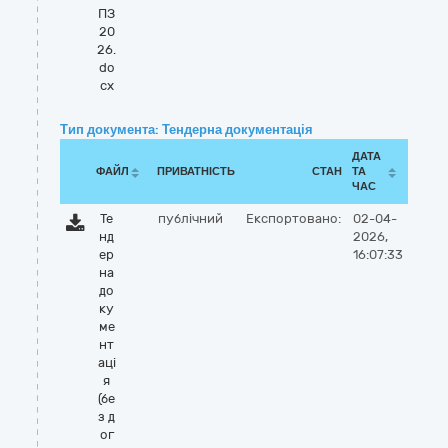
ПЗ
20
26.
do
cx
Тип документа: Тендерна документація
ДАТА
ФАЙЛ
ПРИВАТНІСТЬ
СТАН
ТА
ЧАС
Те
публічний
Експортовано:
02-04-
нд
2026,
ер
16:07:33
на
до
ку
ме
нт
аці
я
(бе
з д
ог