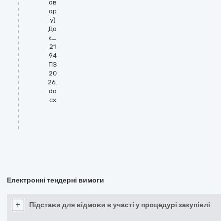
ов
ор
у)
До
к_
21
94
ПЗ
20
26.
do
cx
Електронні тендерні вимоги
+
Підстави для відмови в участі у процедурі закупівлі