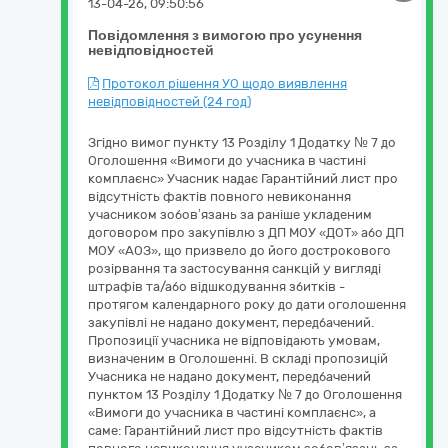
13-04-26, 09:50:56
Повідомлення з вимогою про усунення
невідповідностей
Протокол рішення УО щодо виявлення
невідповідностей (24 год)
Згідно вимог пункту 13 Розділу 1 Додатку № 7 до
Оголошення «Вимоги до учасника в частині
комплаєнс» Учасник надає Гарантійний лист про
відсутність фактів повного невиконання
учасником зобов’язань за раніше укладеним
договором про закупівлю з ДП МОУ «ДОТ» або ДП
МОУ «АОЗ», що призвело до його дострокового
розірвання та застосування санкцій у вигляді
штрафів та/або відшкодування збитків -
протягом календарного року до дати оголошення
закупівлі не надано документ, передбачений.
Пропозиції учасника не відповідають умовам,
визначеним в Оголошенні. В складі пропозицій
Учасника не надано документ, передбачений
пунктом 13 Розділу 1 Додатку № 7 до Оголошення
«Вимоги до учасника в частині комплаєнс», а
саме: Гарантійний лист про відсутність фактів