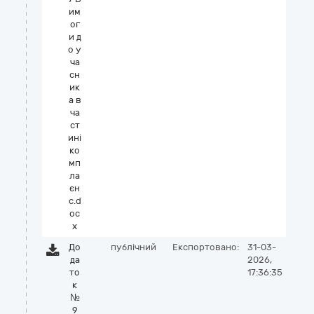
им
ог
и д
о у
ча
сн
ик
а в
ча
ст
ині
ко
мп
ла
єн
с.d
oc
x
До
публічний
Експортовано:
31-03-
да
2026,
то
17:36:35
к
№
9