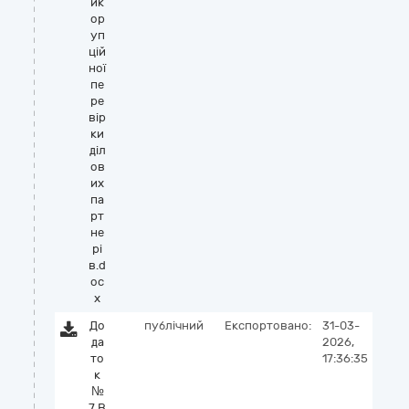
ик
ор
уп
цій
ної
пе
ре
вір
ки
діл
ов
их
па
рт
не
рі
в.d
oc
x
До
публічний
Експортовано:
31-03-
да
2026,
то
17:36:35
к
№
7 В