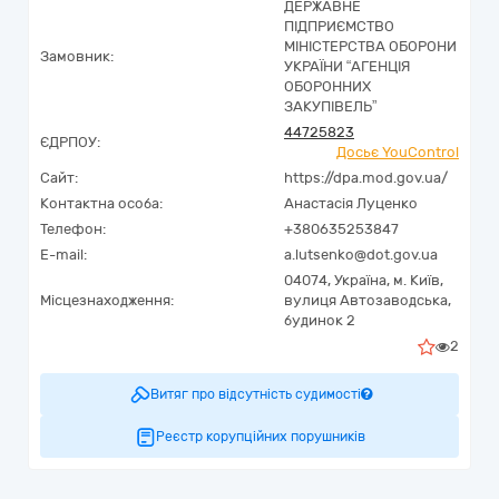
ДЕРЖАВНЕ
ПІДПРИЄМСТВО
МІНІСТЕРСТВА ОБОРОНИ
Замовник:
УКРАЇНИ “АГЕНЦІЯ
ОБОРОННИХ
ЗАКУПІВЕЛЬ”
44725823
ЄДРПОУ:
Досьє YouControl
Сайт:
https://dpa.mod.gov.ua/
Контактна особа:
Анастасія Луценко
Телефон:
+380635253847
E-mail:
a.lutsenko@dot.gov.ua
04074,
Україна
,
м. Київ,
Місцезнаходження:
вулиця Автозаводська,
будинок 2
2
Витяг про відсутність судимості
Реєстр корупційних порушників