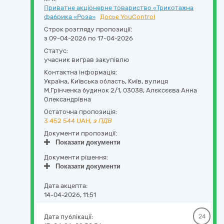
Приватне акціонерне товариство «Трикотажна
фабрика «Роза»
Досьє YouControl
Строк розгляду пропозиції:
з 09-04-2026 по 17-04-2026
Статус:
учасник виграв закупівлю
Контактна інформація:
Україна
,
Київська область
,
Київ,
вулиця
М.Грінченка будинок 2/1
,
03038
,
Алєксєєва Анна
Олександрівна
Остаточна пропозиція:
3 452 544
UAH,
з ПДВ
Документи пропозиції:
Показати документи
Документи рішення:
Показати документи
Дата акцепта:
14-04-2026, 11:51
Дата публікації:
24