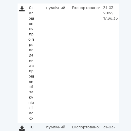
Ог
публічний
Експортовано:
31-03-
ол
2026,
ош
17:36:35
ен
ня
пр
о п
ро
ве
де
нн
я с
пр
ощ
ен
ої
за
ку
пів
лі.
do
cx
ТС
публічний
Експортовано:
31-03-