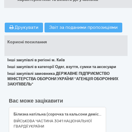
Друкувати
Звіт за поданими пропозиціями
Корисні посилання
Інші закупівлі в регіоні м. Київ
Інші закупівлі в категорії Одяг, взуття, сумки та аксесуари
Інші закупівлі замовника ДЕРЖАВНЕ ПІДПРИЄМСТВО
МІНІСТЕРСТВА ОБОРОНИ УКРАЇНИ “АГЕНЦІЯ ОБОРОННИХ
ЗАКУПІВЕЛЬ”
Вас може зацікавити
Білизна натільна (сорочка та кальсони демісезонні), білизна для холодної погоди (сорочка та кальсони зимові)
ВІЙСЬКОВА ЧАСТИНА 3041 НАЦІОНАЛЬНОЇ
ГВАРДІЇ УКРАЇНИ