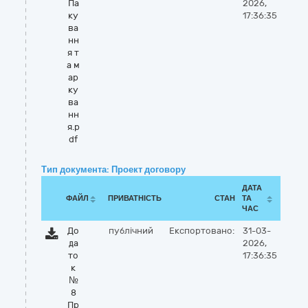
Па
2026,
ку
17:36:35
ва
нн
я т
а м
ар
ку
ва
нн
я.p
df
Тип документа: Проект договору
ДАТА
ФАЙЛ
ПРИВАТНІСТЬ
СТАН
ТА
ЧАС
До
публічний
Експортовано:
31-03-
да
2026,
то
17:36:35
к
№
8
Пр