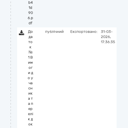
b4
1d
90
6.p
df
До
публічний
Експортовано:
31-03-
да
2026,
то
17:36:35
к
№
1 В
им
ог
и д
о у
ча
сн
ик
а т
а п
ер
елі
к д
ок