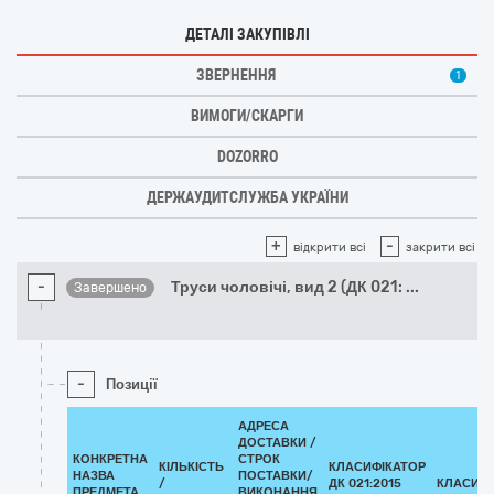
ДЕТАЛІ ЗАКУПІВЛІ
ЗВЕРНЕННЯ
1
ВИМОГИ/СКАРГИ
DOZORRO
ДЕРЖАУДИТСЛУЖБА УКРАЇНИ
+
-
відкрити всі
закрити всі
-
Труси чоловічі, вид 2 (ДК 021:
...
Завершено
-
Позиції
АДРЕСА
ДОСТАВКИ /
КОНКРЕТНА
СТРОК
КІЛЬКІСТЬ
КЛАСИФІКАТОР
НАЗВА
ПОСТАВКИ/
/
ДК 021:2015
КЛАСИФІ
ПРЕДМЕТА
ВИКОНАННЯ