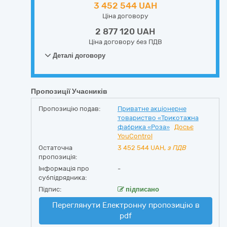
3 452 544 UAH
Ціна договору
2 877 120 UAH
Ціна договору без ПДВ
Деталі договору
Пропозиції Учасників
Пропозицію подав:
Приватне акціонерне
товариство «Трикотажна
фабрика «Роза»
Досьє
YouControl
Остаточна
3 452 544
UAH,
з ПДВ
пропозиція:
Інформація про
-
субпідрядника:
Підпис:
підписано
Переглянути Електронну пропозицію в
pdf