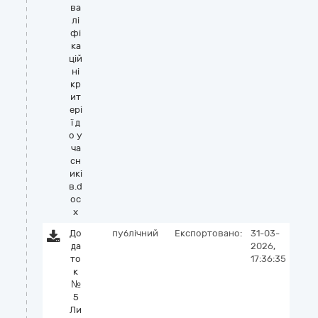
ва
лі
фі
ка
цій
ні
кр
ит
ері
ї д
о у
ча
сн
икі
в.d
oc
x
До
публічний
Експортовано:
31-03-
да
2026,
то
17:36:35
к
№
5
Ли