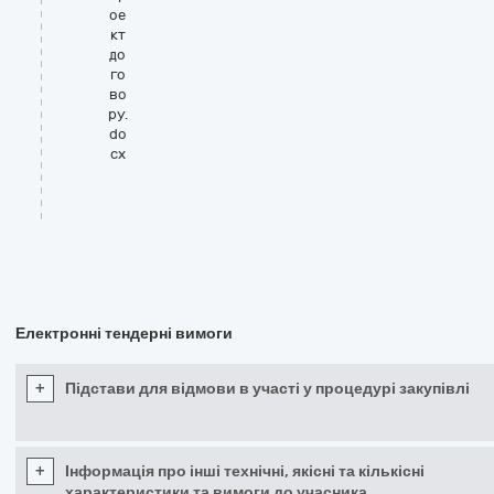
ое
кт
до
го
во
ру.
do
cx
Електронні тендерні вимоги
+
Підстави для відмови в участі у процедурі закупівлі
+
Інформація про інші технічні, якісні та кількісні
характеристики та вимоги до учасника