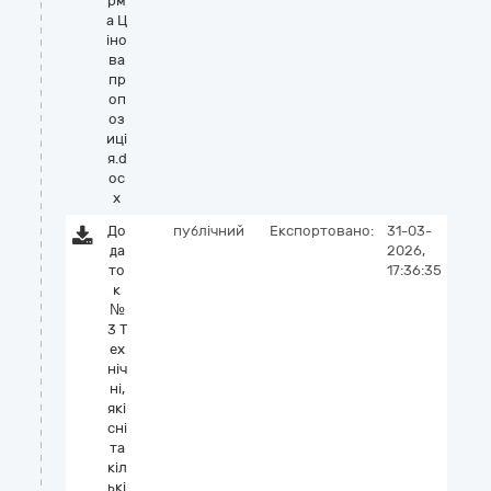
рм
а Ц
іно
ва
пр
оп
оз
иці
я.d
oc
x
До
публічний
Експортовано:
31-03-
да
2026,
то
17:36:35
к
№
3 Т
ех
ніч
ні,
які
сні
та
кіл
ькі