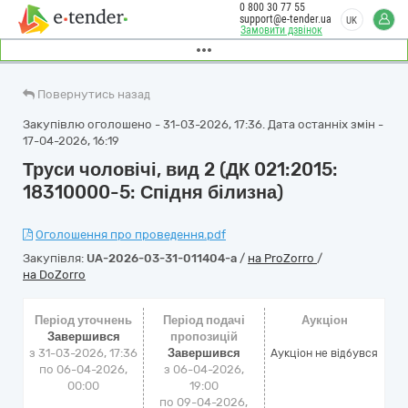
0 800 30 77 55
support@e-tender.ua
UK
Замовити дзвінок
Повернутись назад
Закупівлю оголошено - 31-03-2026, 17:36. Дата останніх змін -
17-04-2026, 16:19
Труси чоловічі, вид 2 (ДК 021:2015:
18310000-5: Спідня білизна)
Оголошення про проведення.pdf
Закупівля:
UA-2026-03-31-011404-a
/
на ProZorro
/
на DoZorro
Період уточнень
Період подачі
Аукціон
Завершився
пропозицій
з 31-03-2026, 17:36
Завершився
Аукціон не відбувся
по 06-04-2026,
з 06-04-2026,
00:00
19:00
по 09-04-2026,