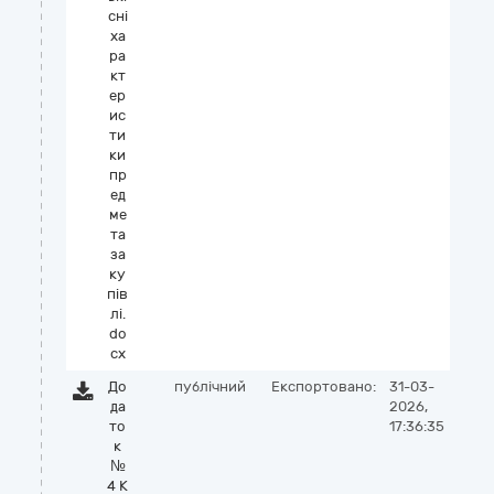
сні
ха
ра
кт
ер
ис
ти
ки
пр
ед
ме
та
за
ку
пів
лі.
do
cx
До
публічний
Експортовано:
31-03-
да
2026,
то
17:36:35
к
№
4 К