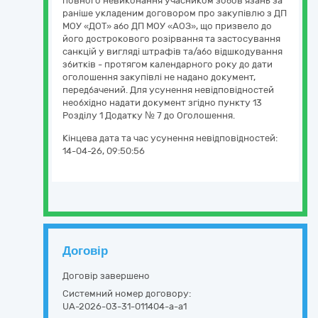
повного невиконання учасником зобов’язань за
раніше укладеним договором про закупівлю з ДП
МОУ «ДОТ» або ДП МОУ «АОЗ», що призвело до
його дострокового розірвання та застосування
санкцій у вигляді штрафів та/або відшкодування
збитків - протягом календарного року до дати
оголошення закупівлі не надано документ,
передбачений. Для усунення невідповідностей
необхідно надати документ згідно пункту 13
Розділу 1 Додатку № 7 до Оголошення.
Кінцева дата та час усунення невідповідностей:
14-04-26, 09:50:56
Договір
Договір завершено
Системний номер договору:
UA-2026-03-31-011404-a-a1