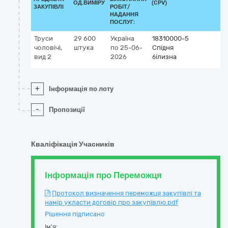
ОД.ВИМІРУ
(CPV)
ЗАКУПІВЛІ
РОБІТ/
НАДАННЯ
ПОСЛУГ:
Труси
29 600
Україна
18310000-5
чоловічі,
штука
по 25-06-
Спідня
вид 2
2026
білизна
+
Інформація по лоту
-
Пропозиції
Кваліфікація Учасників
Інформація про Переможця
Протокол визначення переможця закупівлі та
намір укласти договір про закупівлю.pdf
Рішення підписано
Ім'я: