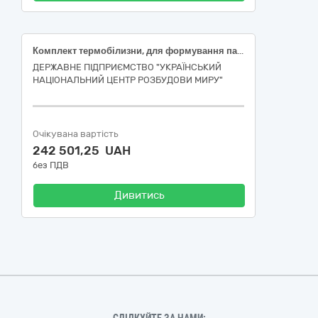
Комплект термобілизни, для формування пакунків речами для задоволення основних (базових) потреб осіб, які були позбавлені свободи внаслідок збройної агресії російської федерації проти України, після їх звільнення для забезпечення проведення протокольного заходу
ДЕРЖАВНЕ ПІДПРИЄМСТВО "УКРАЇНСЬКИЙ
НАЦІОНАЛЬНИЙ ЦЕНТР РОЗБУДОВИ МИРУ"
Очікувана вартість
242 501,25 UAH
без ПДВ
Дивитись