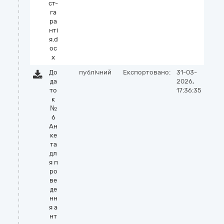
ст-
га
ра
нті
я.d
oc
x
До
публічний
Експортовано:
31-03-
да
2026,
то
17:36:35
к
№
6
Ан
ке
та
дл
я п
ро
ве
де
нн
я а
нт