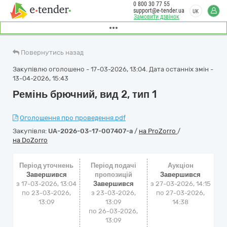
0 800 30 77 55
support@e-tender.ua
UK
Замовити дзвінок
Повернутись назад
Закупівлю оголошено - 17-03-2026, 13:04. Дата останніх змін -
13-04-2026, 15:43
Ремінь брючний, вид 2, тип 1
Оголошення про проведення.pdf
Закупівля:
UA-2026-03-17-007407-a
/
на ProZorro
/
на DoZorro
Період уточнень
Період подачі
Аукціон
Завершився
пропозицій
Завершився
з 17-03-2026, 13:04
Завершився
з
27-03-2026, 14:15
по 23-03-2026,
з 23-03-2026,
по
27-03-2026,
13:09
13:09
14:38
по 26-03-2026,
13:09