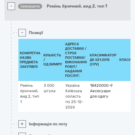
-
Ремінь брючний, вид 2, тип 1
Завершено
-
Позиції
АДРЕСА
ДОСТАВКИ /
КОНКРЕТНА
СТРОК
КІЛЬКІСТЬ
КЛАСИФІКАТОР
НАЗВА
ПОСТАВКИ/
/
ДК 021:2015
КЛАСИФІ
ПРЕДМЕТА
ВИКОНАННЯ
ОД.ВИМІРУ
(CPV)
ЗАКУПІВЛІ
РОБІТ/
НАДАННЯ
ПОСЛУГ:
Ремінь
3 000
Україна
18420000-9
брючний,
штука
Київська
Аксесуари
вид 2, тип
область
для одягу
1
по 25-12-
2026
+
Інформація по лоту