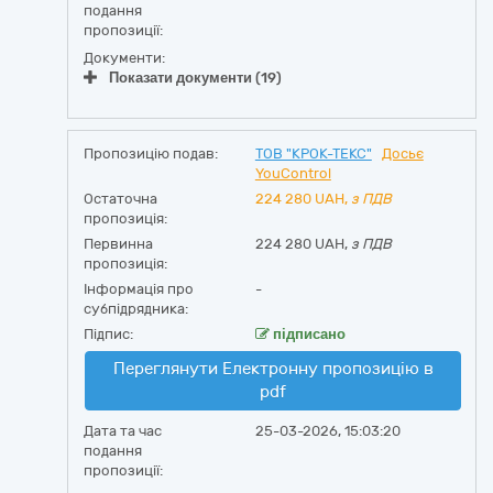
подання
пропозиції:
Документи:
Показати документи (19)
Пропозицію подав:
ТОВ "КРОК-ТЕКС"
Досьє
YouControl
Остаточна
224 280
UAH,
з ПДВ
пропозиція:
Первинна
224 280 UAH,
з ПДВ
пропозиція:
Інформація про
-
субпідрядника:
Підпис:
підписано
Переглянути Електронну пропозицію в
pdf
Дата та час
25-03-2026, 15:03:20
подання
пропозиції: