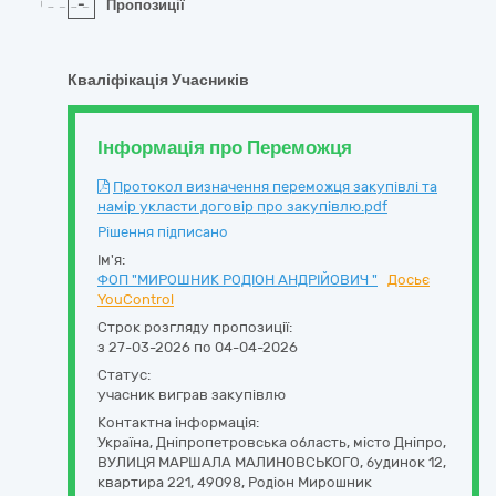
-
Пропозиції
Кваліфікація Учасників
Інформація про Переможця
Протокол визначення переможця закупівлі та
намір укласти договір про закупівлю.pdf
Рішення підписано
Ім'я:
ФОП "МИРОШНИК РОДІОН АНДРІЙОВИЧ "
Досьє
YouControl
Строк розгляду пропозиції:
з 27-03-2026 по 04-04-2026
Статус:
учасник виграв закупівлю
Контактна інформація:
Україна
,
Дніпропетровська область
,
місто Дніпро,
ВУЛИЦЯ МАРШАЛА МАЛИНОВСЬКОГО, будинок 12,
квартира 221
,
49098
,
Родіон Мирошник