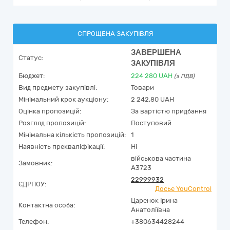
СПРОЩЕНА ЗАКУПІВЛЯ
ЗАВЕРШЕНА
Статус:
ЗАКУПІВЛЯ
Бюджет:
224 280
UAH
(з ПДВ)
Вид предмету закупівлі:
Товари
Мінімальний крок аукціону:
2 242,80 UAH
Оцінка пропозицій:
За вартістю придбання
Розгляд пропозицій:
Поступовий
Мінімальна кількість пропозицій:
1
Наявність прекваліфікації:
Ні
військова частина
Замовник:
А3723
22999932
ЄДРПОУ:
Досьє YouControl
Царенок Ірина
Контактна особа:
Анатоліївна
Телефон:
+380634428244