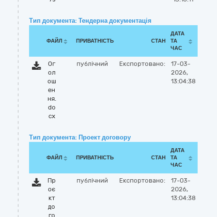
Тип документа: Тендерна документація
ДАТА
ФАЙЛ
ПРИВАТНІСТЬ
СТАН
ТА
ЧАС
Ог
публічний
Експортовано:
17-03-
ол
2026,
ош
13:04:38
ен
ня.
do
cx
Тип документа: Проект договору
ДАТА
ФАЙЛ
ПРИВАТНІСТЬ
СТАН
ТА
ЧАС
Пр
публічний
Експортовано:
17-03-
оє
2026,
кт
13:04:38
до
го