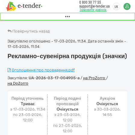
0 800 30 77 55
support@e-tender.ua
UK
Замовити дзвінок
Повернутись назад
Закупівлю оголошено - 17-03-2026, 11:34. Дата останніх змін -
17-03-2026, 11:34
Рекламно-сувенірна продукція (значки)
Оголошення про проведення.pdf
Закупівля:
UA-2026-03-17-004905-a
/
на ProZorro
/
на DoZorro
Період уточнень
Період подачі
Аукціон
Триває
пропозицій
Очікується
з 17-03-2026, 11:34
Очікується
з
30-03-2026,
по 23-03-2026,
з 23-03-2026,
14:55
12:00
12:00
по 27-03-2026,
12:00