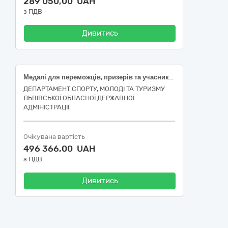
289 050,00 UAH
з ПДВ
Дивитись
Медалі для переможців, призерів та учасників спортивно-масових заходів обласного рівня з неолімпійських видів спорту, медалі та кубки для переможців та призерів фізкультурно-оздоровчих заходів та змагань обласного етапу (IV етап) «Пліч-о-пліч всеукраїнські шкільні ліги серед учнів та учениць закладів загальної середньої освіти у 2025-2026, медалі для учасників щорічного забігу в пам’ять про загиблих воїнів “Шаную воїнів, біжу за героїв України” та медалі для учасників Кубків Воїнів з адаптивних видів спорту у 2026 році
ДЕПАРТАМЕНТ СПОРТУ, МОЛОДІ ТА ТУРИЗМУ
ЛЬВІВСЬКОЇ ОБЛАСНОЇ ДЕРЖАВНОЇ
АДМІНІСТРАЦІЇ
Очікувана вартість
496 366,00 UAH
з ПДВ
Дивитись