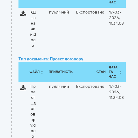
ЧАС
КД
публічний
Експортовано:
17-03-
_з
2026,
на
11:34:08
чк
и.d
oc
x
Тип документа: Проект договору
ДАТА
ФАЙЛ
ПРИВАТНІСТЬ
СТАН
ТА
ЧАС
Пр
публічний
Експортовано:
17-03-
ое
2026,
кт
11:34:08
_д
ог
ов
ор
у.d
oc
x