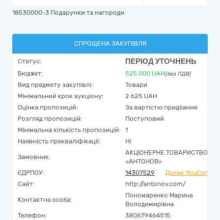
18530000-3 Подарунки та нагороди
СПРОЩЕНА ЗАКУПІВЛЯ
ПЕРІОД УТОЧНЕНЬ
Статус:
Бюджет:
525 000
UAH
(без ПДВ)
Вид предмету закупівлі:
Товари
Мінімальний крок аукціону:
2 625 UAH
Оцінка пропозицій:
За вартістю придбання
Розгляд пропозицій:
Поступовий
Мінімальна кількість пропозицій:
1
Наявність прекваліфікації:
Ні
АКЦІОНЕРНЕ ТОВАРИСТВО
Замовник:
«АНТОНОВ»
ЄДРПОУ:
14307529
Досьє YouControl
Сайт:
http://antonov.com/
Пономаренко Марина
Контактна особа:
Володимирівна
Телефон:
380679464515