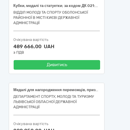
Кубки, медалі та статуетки; за кодом ДК 021:2015 (СРV): 18530000-3 Подарунки та нагороди
ВІДДІЛ МОЛОДІ ТА СПОРТУ ОБОЛОНСЬКОЇ
РАЙОННОЇ В МІСТІ КИЄВІ ДЕРЖАВНОЇ
АДМІНІСТРАЦІЇ
Очікувана вартість
489 666,00 UAH
з ПДВ
Дивитись
Медалі для нагородження переможців, призерів та учасників обласних спортивно-масових заходів з олімпійських видів спорту у 2026 році
ДЕПАРТАМЕНТ СПОРТУ, МОЛОДІ ТА ТУРИЗМУ
ЛЬВІВСЬКОЇ ОБЛАСНОЇ ДЕРЖАВНОЇ
АДМІНІСТРАЦІЇ
Очікувана вартість