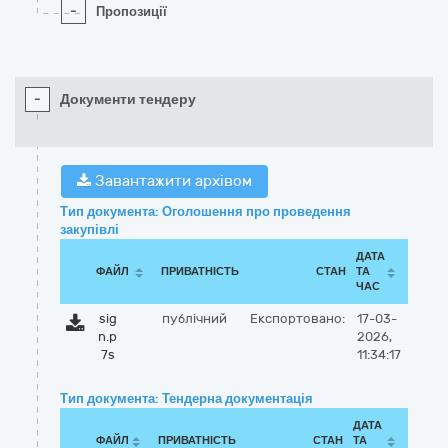
-
Пропозиції
-
Документи тендеру
Завантажити архівом
Тип документа: Оголошення про проведення
закупівлі
ДАТА
ФАЙЛ
ПРИВАТНІСТЬ
СТАН
ТА
ЧАС
sig
публічний
Експортовано:
17-03-
n.p
2026,
7s
11:34:17
Тип документа: Тендерна документація
ДАТА
ФАЙЛ
ПРИВАТНІСТЬ
СТАН
ТА