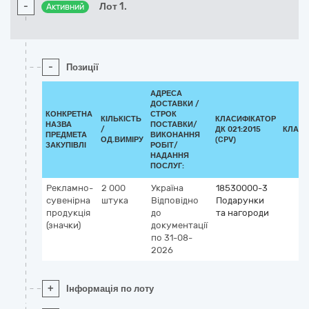
-
Лот 1.
Активний
-
Позиції
АДРЕСА
ДОСТАВКИ /
КОНКРЕТНА
СТРОК
КІЛЬКІСТЬ
КЛАСИФІКАТОР
НАЗВА
ПОСТАВКИ/
/
ДК 021:2015
КЛАСИ
ПРЕДМЕТА
ВИКОНАННЯ
ОД.ВИМІРУ
(CPV)
ЗАКУПІВЛІ
РОБІТ/
НАДАННЯ
ПОСЛУГ:
Рекламно-
2 000
Україна
18530000-3
сувенірна
штука
Відповідно
Подарунки
продукція
до
та нагороди
(значки)
документації
по 31-08-
2026
+
Інформація по лоту