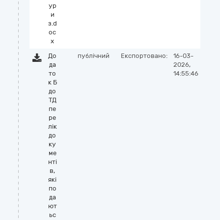
ур
и
з.d
oc
x
До
публічний
Експортовано:
16-03-
да
2026,
то
14:55:46
к Б
до
ТД
пе
ре
лік
до
ку
ме
нті
в,
які
по
да
ют
ьс