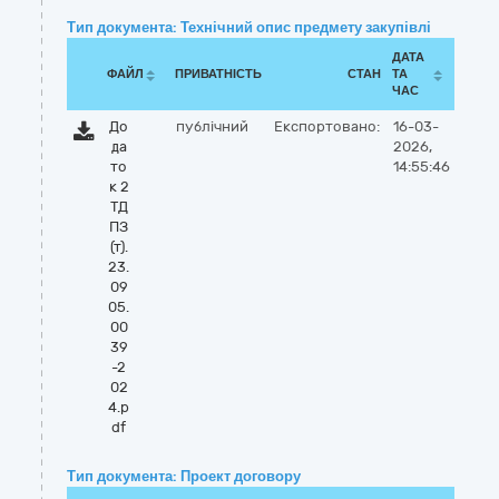
Тип документа: Технічний опис предмету закупівлі
ДАТА
ФАЙЛ
ПРИВАТНІСТЬ
СТАН
ТА
ЧАС
До
публічний
Експортовано:
16-03-
да
2026,
то
14:55:46
к 2
ТД
ПЗ
(т).
23.
09
05.
00
39
-2
02
4.p
df
Тип документа: Проект договору