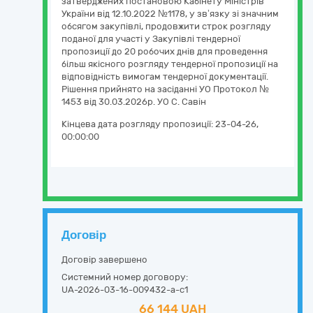
затверджених постановою Кабінету Міністрів
України від 12.10.2022 №1178, у зв’язку зі значним
обсягом закупівлі, продовжити строк розгляду
поданої для участі у Закупівлі тендерної
пропозиції до 20 робочих днів для проведення
більш якісного розгляду тендерної пропозиції на
відповідність вимогам тендерної документації.
Рішення прийнято на засіданні УО Протокол №
1453 від 30.03.2026р. УО С. Савін
Кінцева дата розгляду пропозиції:
23-04-26,
00:00:00
Договір
Договір завершено
Системний номер договору:
UA-2026-03-16-009432-a-c1
66 144 UAH