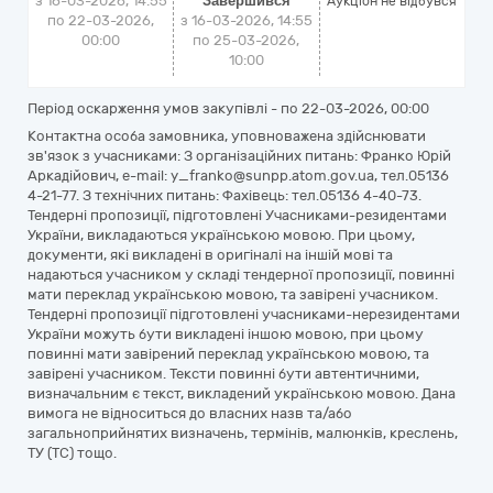
з 16-03-2026, 14:55
Завершився
Аукціон не відбувся
по 22-03-2026,
з 16-03-2026, 14:55
00:00
по 25-03-2026,
10:00
Період оскарження умов закупівлі - по
22-03-2026, 00:00
Контактна особа замовника, уповноважена здійснювати
зв'язок з учасниками: З організаційних питань: Франко Юрій
Аркадійович, e-mail: y_franko@sunpp.atom.gov.ua, тел.05136
4-21-77. З технічних питань: Фахівець: тел.05136 4-40-73.
Тендерні пропозиції, підготовлені Учасниками-резидентами
України, викладаються українською мовою. При цьому,
документи, які викладені в оригіналі на іншій мові та
надаються учасником у складі тендерної пропозиції, повинні
мати переклад українською мовою, та завірені учасником.
Тендерні пропозиції підготовлені учасниками-нерезидентами
України можуть бути викладені іншою мовою, при цьому
повинні мати завірений переклад українською мовою, та
завірені учасником. Тексти повинні бути автентичними,
визначальним є текст, викладений українською мовою. Дана
вимога не відноситься до власних назв та/або
загальноприйнятих визначень, термінів, малюнків, креслень,
ТУ (ТС) тощо.