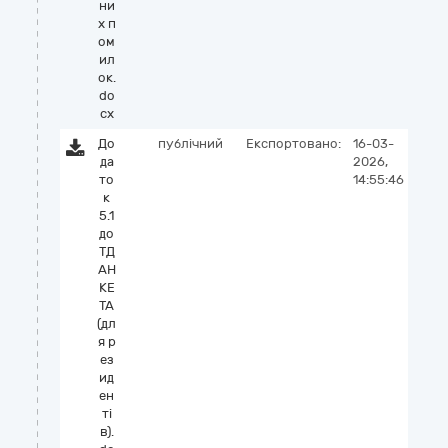
ни
х п
ом
ил
ок.
do
cx
До
публічний
Експортовано:
16-03-
да
2026,
то
14:55:46
к
5.1
до
ТД
АН
КЕ
ТА
(дл
я р
ез
ид
ен
ті
в).