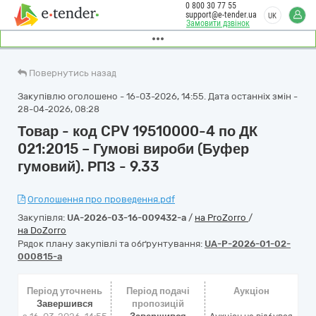
0 800 30 77 55
support@e-tender.ua
UK
Замовити дзвінок
Повернутись назад
Закупівлю оголошено - 16-03-2026, 14:55. Дата останніх змін -
28-04-2026, 08:28
Товар - код CPV 19510000-4 по ДК
021:2015 – Гумові вироби (Буфер
гумовий). РПЗ - 9.33
Оголошення про проведення.pdf
Закупівля:
UA-2026-03-16-009432-a
/
на ProZorro
/
на DoZorro
Рядок плану закупівлі та обґрунтування:
UA-P-2026-01-02-
000815-a
Період уточнень
Період подачі
Аукціон
Завершився
пропозицій