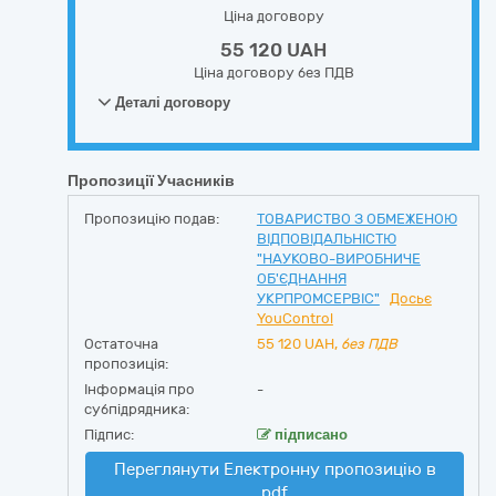
Ціна договору
55 120 UAH
Ціна договору без ПДВ
Деталі договору
Пропозиції Учасників
Пропозицію подав:
ТОВАРИСТВО З ОБМЕЖЕНОЮ
ВІДПОВІДАЛЬНІСТЮ
"НАУКОВО-ВИРОБНИЧЕ
ОБ'ЄДНАННЯ
УКРПРОМСЕРВІС"
Досьє
YouControl
Остаточна
55 120
UAH,
без ПДВ
пропозиція:
Інформація про
-
субпідрядника:
Підпис:
підписано
Переглянути Електронну пропозицію в
pdf