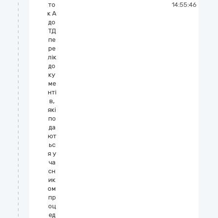
то
14:55:46
к А
до
ТД
пе
ре
лік
до
ку
ме
нті
в,
які
по
да
ют
ьс
я у
ча
сн
ик
ом
пр
оц
ед