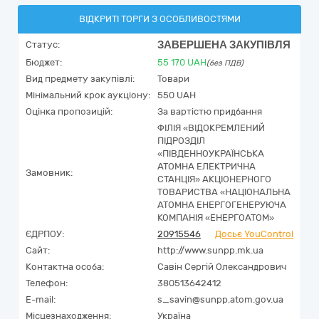
ВІДКРИТІ ТОРГИ З ОСОБЛИВОСТЯМИ
ЗАВЕРШЕНА ЗАКУПІВЛЯ
Статус:
Бюджет:
55 170
UAH
(без ПДВ)
Вид предмету закупівлі:
Товари
Мінімальний крок аукціону:
550 UAH
Оцінка пропозицій:
За вартістю придбання
ФІЛІЯ «ВІДОКРЕМЛЕНИЙ
ПІДРОЗДІЛ
«ПІВДЕННОУКРАЇНСЬКА
АТОМНА ЕЛЕКТРИЧНА
Замовник:
СТАНЦІЯ» АКЦІОНЕРНОГО
ТОВАРИСТВА «НАЦІОНАЛЬНА
АТОМНА ЕНЕРГОГЕНЕРУЮЧА
КОМПАНІЯ «ЕНЕРГОАТОМ»
ЄДРПОУ:
20915546
Досьє YouControl
Сайт:
http://www.sunpp.mk.ua
Контактна особа:
Савін Сергій Олександрович
Телефон:
380513642412
E-mail:
s_savin@sunpp.atom.gov.ua
Місцезнаходження:
Україна