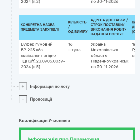
2024 (п.2)
по 30-11-2026
АДРЕСА ДОСТАВКИ /
КІЛЬКІСТЬ
КЛА
КОНКРЕТНА НАЗВА
СТРОК ПОСТАВКИ/
/
ДК 0
ПРЕДМЕТА ЗАКУПІВЛІ
ВИКОНАННЯ РОБІТ/
ОД.ВИМІРУ
(CPV
НАДАННЯ ПОСЛУГ:
Буфер гумовий
16
Україна
195
БР-225 або
штука
Миколаївська
Гум
еквівалент згідно
область
вир
ТДПЗ(т).23.0905.0039-
Південноукраїнськ
2024 (п.5)
по 30-11-2026
+
Інформація по лоту
-
Пропозиції
Кваліфікація Учасників
Інформація про Переможця