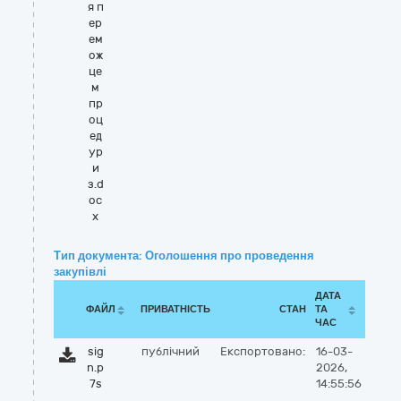
я п
ер
ем
ож
це
м
пр
оц
ед
ур
и
з.d
oc
x
Тип документа: Оголошення про проведення
закупівлі
ДАТА
ФАЙЛ
ПРИВАТНІСТЬ
СТАН
ТА
ЧАС
sig
публічний
Експортовано:
16-03-
n.p
2026,
7s
14:55:56