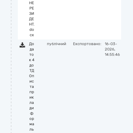
НЕ
РЕ
ЗИ
ДЕ
НТ.
do
cx
До
публічний
Експортовано:
16-03-
да
2026,
то
14:55:46
к 4
до
ТД
Оп
ис
та
пр
ик
ла
ди
ф
ор
ма
ль