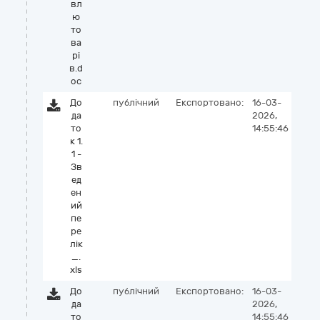
вл
ю
то
ва
рі
в.d
oc
До
публічний
Експортовано:
16-03-
да
2026,
то
14:55:46
к 1.
1 -
Зв
ед
ен
ий
пе
ре
лік
_.
xls
До
публічний
Експортовано:
16-03-
да
2026,
то
14:55:46