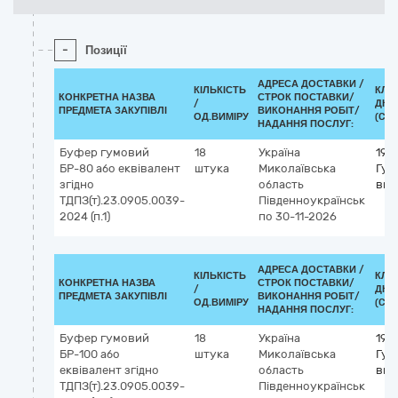
-
Позиції
АДРЕСА ДОСТАВКИ /
КІЛЬКІСТЬ
КЛА
КОНКРЕТНА НАЗВА
СТРОК ПОСТАВКИ/
/
ДК 0
ПРЕДМЕТА ЗАКУПІВЛІ
ВИКОНАННЯ РОБІТ/
ОД.ВИМІРУ
(CPV
НАДАННЯ ПОСЛУГ:
Буфер гумовий
18
Україна
195
БР-80 або еквівалент
штука
Миколаївська
Гум
згідно
область
вир
ТДПЗ(т).23.0905.0039-
Південноукраїнськ
2024 (п.1)
по 30-11-2026
АДРЕСА ДОСТАВКИ /
КІЛЬКІСТЬ
КЛА
КОНКРЕТНА НАЗВА
СТРОК ПОСТАВКИ/
/
ДК 0
ПРЕДМЕТА ЗАКУПІВЛІ
ВИКОНАННЯ РОБІТ/
ОД.ВИМІРУ
(CPV
НАДАННЯ ПОСЛУГ:
Буфер гумовий
18
Україна
195
БР-100 або
штука
Миколаївська
Гум
еквівалент згідно
область
вир
ТДПЗ(т).23.0905.0039-
Південноукраїнськ