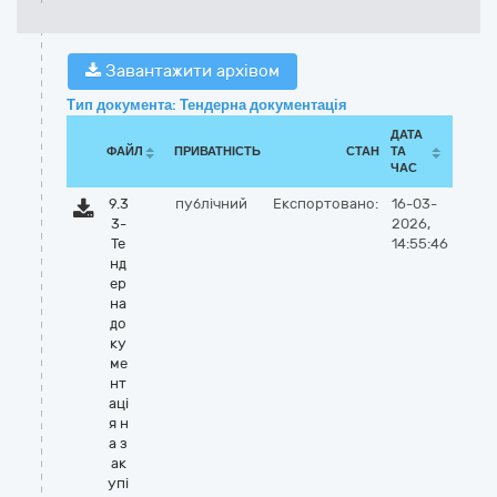
Завантажити архівом
Тип документа: Тендерна документація
ДАТА
ФАЙЛ
ПРИВАТНІСТЬ
СТАН
ТА
ЧАС
9.3
публічний
Експортовано:
16-03-
3-
2026,
Те
14:55:46
нд
ер
на
до
ку
ме
нт
аці
я н
а з
ак
упі