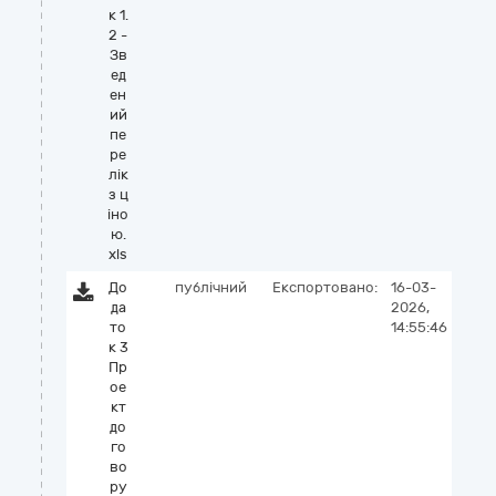
к 1.
2 -
Зв
ед
ен
ий
пе
ре
лік
з ц
іно
ю.
xls
До
публічний
Експортовано:
16-03-
да
2026,
то
14:55:46
к 3
Пр
ое
кт
до
го
во
ру