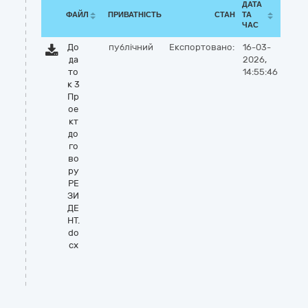
ДАТА
ФАЙЛ
ПРИВАТНІСТЬ
СТАН
ТА
ЧАС
До
публічний
Експортовано:
16-03-
да
2026,
то
14:55:46
к 3
Пр
ое
кт
до
го
во
ру
РЕ
ЗИ
ДЕ
НТ.
do
cx