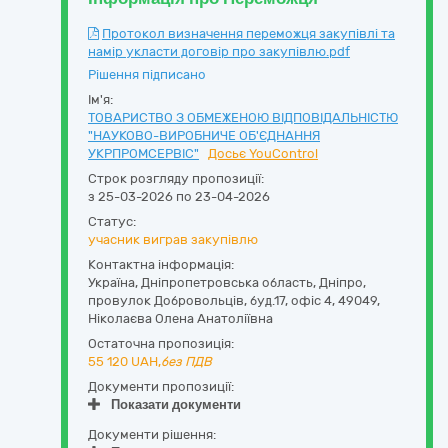
Протокол визначення переможця закупівлі та
намір укласти договір про закупівлю.pdf
Рішення підписано
Ім'я:
ТОВАРИСТВО З ОБМЕЖЕНОЮ ВІДПОВІДАЛЬНІСТЮ
"НАУКОВО-ВИРОБНИЧЕ ОБ'ЄДНАННЯ
УКРПРОМСЕРВІС"
Досьє YouControl
Строк розгляду пропозиції:
з 25-03-2026 по 23-04-2026
Статус:
учасник виграв закупівлю
Контактна інформація:
Україна
,
Дніпропетровська область
,
Дніпро,
провулок Добровольців, буд.17, офіс 4
,
49049
,
Ніколаєва Олена Анатоліївна
Остаточна пропозиція:
55 120
UAH,
без ПДВ
Документи пропозиції:
Показати документи
Документи рішення: