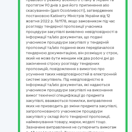
протягом 90 днів з дня його припинення або
скасування» (далі Особливості), затверджених
постановою Кабінету Міністрів України від 12
жовтня 2022 р. №1178, якщо замовником під час
розгляду тендерної пропозиції учасника
процедури закупівлі виявлено невідповідності в
інформації та/або документах, що подані
учасником процедури закупівлі у тендерній
пропозиції та/або подання яких передбачалося
тендерною документацією, він розміщує у строк,
який не може бути меншим ніж два робочі дні до
закінчення строку розгляду тендерних
пропозицій, повідомлення з вимогою про
усунення таких невідповідностей в електронній
системі закупівель. Під невідповідністю в
інформації та/або документах, які надаються
учасником процедури закупівлі на виконання
вимог технічної специфікації до предмета
закупівлі, вважаються помилки, виправлення
яких не призводить до зміни предмета закупівлі,
запропонованого учасником процедури
закупівлі у складі його тендерної пропозиції,
найменування товару, марки, моделі тощо.
Зазначене виправлення не суперечить вимогам