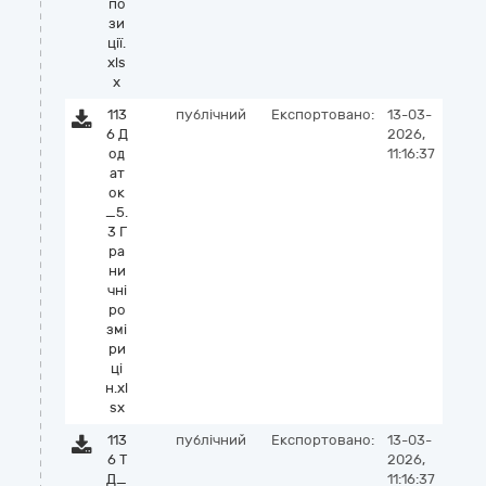
по
зи
ції.
xls
x
113
публічний
Експортовано:
13-03-
6 Д
2026,
од
11:16:37
ат
ок
_5.
3 Г
ра
ни
чні
ро
змі
ри
ці
н.xl
sx
113
публічний
Експортовано:
13-03-
6 Т
2026,
Д_
11:16:37