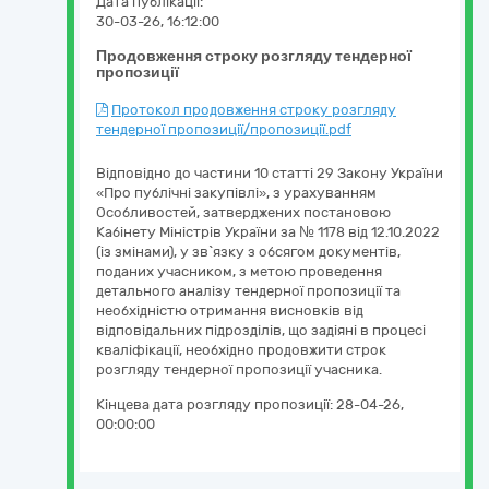
Дата публікації:
30-03-26, 16:12:00
Продовження строку розгляду тендерної
пропозиції
Протокол продовження строку розгляду
тендерної пропозиції/пропозиції.pdf
Відповідно до частини 10 статті 29 Закону України
«Про публічні закупівлі», з урахуванням
Особливостей, затверджених постановою
Кабінету Міністрів України за № 1178 від 12.10.2022
(із змінами), у зв`язку з обсягом документів,
поданих учасником, з метою проведення
детального аналізу тендерної пропозиції та
необхідністю отримання висновків від
відповідальних підрозділів, що задіяні в процесі
кваліфікації, необхідно продовжити строк
розгляду тендерної пропозиції учасника.
Кінцева дата розгляду пропозиції:
28-04-26,
00:00:00