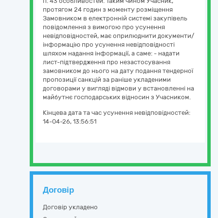
п. 43 особливостей. Таким чином Учасник,
протягом 24 годин з моменту розміщення
Замовником в електронній системі закупівель
повідомлення з вимогою про усунення
невідповідностей, має оприлюднити документи/
інформацію про усунення невідповідності
шляхом надання інформації, а саме: - надати
лист-підтвердження про незастосування
замовником до нього на дату подання тендерної
пропозиції санкцій за раніше укладеними
договорами у вигляді відмови у встановленні на
майбутнє господарських відносин з Учасником.
Кінцева дата та час усунення невідповідностей:
14-04-26, 13:56:51
Договір
Договір укладено