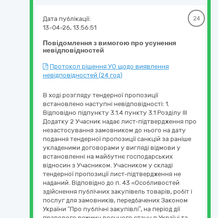
Дата публікації:
24
13-04-26, 13:56:51
Повідомлення з вимогою про усунення
невідповідностей
Протокол рішення УО щодо виявлення
невідповідностей (24 год)
В ході розгляду тендерної пропозиції
встановлено наступні невідповідності: 1.
Відповідно підпункту 3.1.4 пункту 3.1 Розділу ІІІ
Додатку 2 Учасник надає лист-підтвердження про
незастосування замовником до нього на дату
подання тендерної пропозиції санкцій за раніше
укладеними договорами у вигляді відмови у
встановленні на майбутнє господарських
відносин з Учасником. Учасником у складі
тендерної пропозиції лист-підтвердження не
наданий. Відповідно до п. 43 «Особливостей
здійснення публічних закупівель товарів, робіт і
послуг для замовників, передбачених Законом
України “Про публічні закупівлі”, на період дії
правового режиму воєнного стану в Україні та