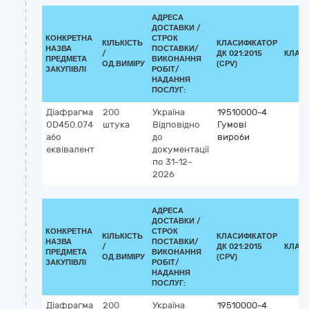
АДРЕСА
ДОСТАВКИ /
КОНКРЕТНА
СТРОК
КІЛЬКІСТЬ
КЛАСИФІКАТОР
НАЗВА
ПОСТАВКИ/
/
ДК 021:2015
КЛАС
ПРЕДМЕТА
ВИКОНАННЯ
ОД.ВИМІРУ
(CPV)
ЗАКУПІВЛІ
РОБІТ/
НАДАННЯ
ПОСЛУГ:
Діафрагма
200
Україна
19510000-4
OD450.074
штука
Відповідно
Гумові
або
до
вироби
еквівалент
документації
по 31-12-
2026
АДРЕСА
ДОСТАВКИ /
КОНКРЕТНА
СТРОК
КІЛЬКІСТЬ
КЛАСИФІКАТОР
НАЗВА
ПОСТАВКИ/
/
ДК 021:2015
КЛАС
ПРЕДМЕТА
ВИКОНАННЯ
ОД.ВИМІРУ
(CPV)
ЗАКУПІВЛІ
РОБІТ/
НАДАННЯ
ПОСЛУГ:
Діафрагма
200
Україна
19510000-4