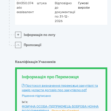
BH350.074
штука
Відповідно
Гумові
або
до
вироби
еквівалент
документації
по 31-12-
2026
+
Інформація по лоту
-
Пропозиції
Кваліфікація Учасників
Інформація про Переможця
Протокол визначення переможця закупівлі та
намір укласти договір про закупівлю.pdf
Рішення підписано
Ім'я:
ФІЗИЧНА ОСОБА-ПІДПРИЄМЕЦЬ БОБРОВА НОННА
ВОЛОДИМИРІВНА
Досьє YouControl