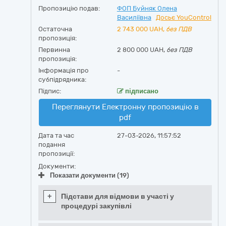
Пропозицію подав:
ФОП Буйняк Олена
Василіївна
Досьє YouControl
Остаточна
2 743 000
UAH,
без ПДВ
пропозиція:
Первинна
2 800 000 UAH,
без ПДВ
пропозиція:
Інформація про
-
субпідрядника:
Підпис:
підписано
Переглянути Електронну пропозицію в
pdf
Дата та час
27-03-2026, 11:57:52
подання
пропозиції:
Документи:
Показати документи (19)
+
Підстави для відмови в участі у
процедурі закупівлі