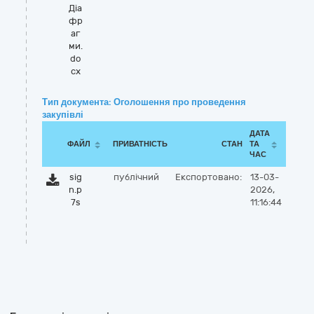
Діа
фр
аг
ми.
do
cx
Тип документа: Оголошення про проведення
закупівлі
ДАТА
ФАЙЛ
ПРИВАТНІСТЬ
СТАН
ТА
ЧАС
sig
публічний
Експортовано:
13-03-
n.p
2026,
7s
11:16:44