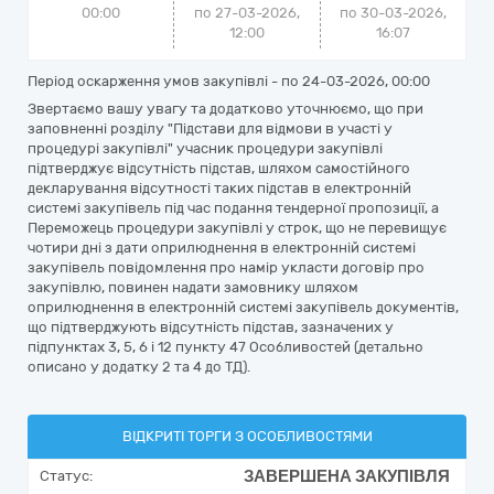
00:00
по 27-03-2026,
по
30-03-2026,
12:00
16:07
Період оскарження умов закупівлі - по
24-03-2026, 00:00
Звертаємо вашу увагу та додатково уточнюємо, що при
заповненні розділу "Підстави для відмови в участі у
процедурі закупівлі" учасник процедури закупівлі
підтверджує відсутність підстав, шляхом самостійного
декларування відсутності таких підстав в електронній
системі закупівель під час подання тендерної пропозиції, а
Переможець процедури закупівлі у строк, що не перевищує
чотири дні з дати оприлюднення в електронній системі
закупівель повідомлення про намір укласти договір про
закупівлю, повинен надати замовнику шляхом
оприлюднення в електронній системі закупівель документів,
що підтверджують відсутність підстав, зазначених у
підпунктах 3, 5, 6 і 12 пункту 47 Особливостей (детально
описано у додатку 2 та 4 до ТД).
ВІДКРИТІ ТОРГИ З ОСОБЛИВОСТЯМИ
ЗАВЕРШЕНА ЗАКУПІВЛЯ
Статус: