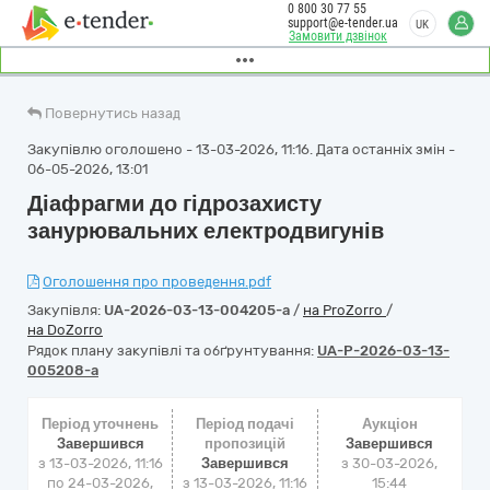
0 800 30 77 55
support@e-tender.ua
UK
Замовити дзвінок
Повернутись назад
Закупівлю оголошено - 13-03-2026, 11:16. Дата останніх змін -
06-05-2026, 13:01
Діафрагми до гідрозахисту
занурювальних електродвигунів
Оголошення про проведення.pdf
Закупівля:
UA-2026-03-13-004205-a
/
на ProZorro
/
на DoZorro
Рядок плану закупівлі та обґрунтування:
UA-P-2026-03-13-
005208-a
Період уточнень
Період подачі
Аукціон
Завершився
пропозицій
Завершився
з 13-03-2026, 11:16
Завершився
з
30-03-2026,
по 24-03-2026,
з 13-03-2026, 11:16
15:44