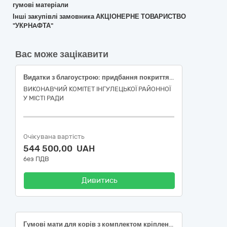
гумові матеріали
Інші закупівлі замовника АКЦІОНЕРНЕ ТОВАРИСТВО
"УКPНAФТА"
Вас може зацікавити
Видатки з благоустрою: придбання покриття на дитячий майданчик для вивчення правил дорожнього руху (ПДР) з улаштуванням
ВИКОНАВЧИЙ КОМІТЕТ ІНГУЛЕЦЬКОЇ РАЙОННОЇ
У МІСТІ РАДИ
Очікувана вартість
544 500,00 UAH
без ПДВ
Дивитись
Гумові мати для корів з комплектом кріплень (розмір 1830х1230х25 мм) (код ДК 021:2015:19510000-4 — Гумові вироби)