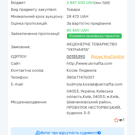
Бюджет:
2 847 200
UAH
(без ПДВ)
Вид предмету закупівлі:
Товари
Мінімальний крок аукціону:
28 472 UAH
Оцінка пропозицій:
За вартістю придбання
85 400 UAH
Забезпечення пропозиції:
Отримати банківську гарантію
АКЦІОНЕРНЕ ТОВАРИСТВО
Замовник:
"УКPНAФТА"
ЄДРПОУ:
00135390
Досьє YouControl
Сайт:
http://www.ukrnafta.com
Контактна особа:
Косяк Людмила
Телефон:
380677476007
E-mail:
liudmyla.kosiak@ukrnafta.com
04053,
Україна
,
Київська
область,
Київ,
04053, м.Київ,
Місцезнаходження:
Шевченківський район,
ПРОВУЛОК НЕСТОРІВСЬКИЙ,
будинок 3-5
1
Витяг про відсутність судимості