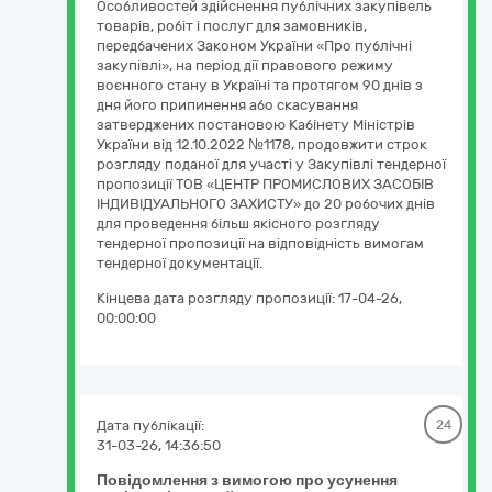
Особливостей здійснення публічних закупівель
товарів, робіт і послуг для замовників,
передбачених Законом України «Про публічні
закупівлі», на період дії правового режиму
воєнного стану в Україні та протягом 90 днів з
дня його припинення або скасування
затверджених постановою Кабінету Міністрів
України від 12.10.2022 №1178, продовжити строк
розгляду поданої для участі у Закупівлі тендерної
пропозиції ТОВ «ЦЕНТР ПРОМИСЛОВИХ ЗАСОБІВ
ІНДИВІДУАЛЬНОГО ЗАХИСТУ» до 20 робочих днів
для проведення більш якісного розгляду
тендерної пропозиції на відповідність вимогам
тендерної документації.
Кінцева дата розгляду пропозиції:
17-04-26,
00:00:00
Дата публікації:
24
31-03-26, 14:36:50
Повідомлення з вимогою про усунення