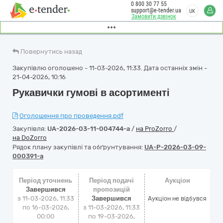
0 800 30 77 55
support@e-tender.ua
UK
Замовити дзвінок
Повернутись назад
Закупівлю оголошено - 11-03-2026, 11:33. Дата останніх змін -
21-04-2026, 10:16
Рукавички гумові в асортименті
Оголошення про проведення.pdf
Закупівля:
UA-2026-03-11-004744-a
/
на ProZorro
/
на DoZorro
Рядок плану закупівлі та обґрунтування:
UA-P-2026-03-09-
000391-a
Період уточнень
Період подачі
Аукціон
Завершився
пропозицій
з 11-03-2026, 11:33
Завершився
Аукціон не відбувся
по 16-03-2026,
з 11-03-2026, 11:33
00:00
по 19-03-2026,