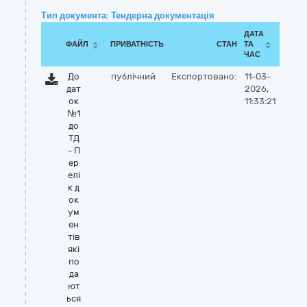
Тип документа: Тендерна документація
ДАТА
ФАЙЛ
ПРИВАТНІСТЬ
СТАН
ТА
ЧАС
До
публічний
Експортовано:
11-03-
дат
2026,
ок
11:33:21
№1
до
ТД
- П
ер
елі
к д
ок
ум
ен
тів
які
по
да
ют
ься