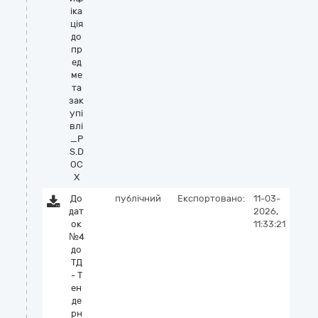
іка
ція
до
пр
ед
ме
та
зак
упі
влі
_P
S.D
OC
X
До
публічний
Експортовано:
11-03-
дат
2026,
ок
11:33:21
№4
до
ТД
- Т
ен
де
рн