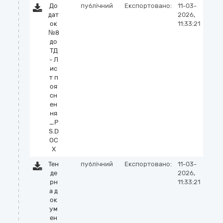
До
публічний
Експортовано:
11-03-
дат
2026,
ок
11:33:21
№8
до
ТД
- Л
ис
т п
оя
сн
ен
ня
_P
S.D
OC
X
Тен
публічний
Експортовано:
11-03-
де
2026,
рн
11:33:21
а д
ок
ум
ен