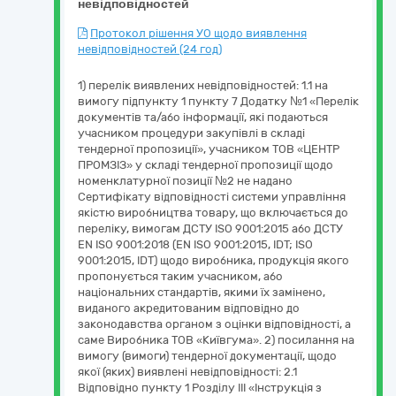
невідповідностей
Протокол рішення УО щодо виявлення
невідповідностей (24 год)
1) перелік виявлених невідповідностей: 1.1 на
вимогу підпункту 1 пункту 7 Додатку №1 «Перелік
документів та/або інформації, які подаються
учасником процедури закупівлі в складі
тендерної пропозиції», учасником ТОВ «ЦЕНТР
ПРОМЗІЗ» у складі тендерної пропозиції щодо
номенклатурної позиції №2 не надано
Сертифікату відповідності системи управління
якістю виробництва товару, що включається до
переліку, вимогам ДСТУ ISO 9001:2015 або ДСТУ
EN ISO 9001:2018 (EN ISO 9001:2015, IDT; ISO
9001:2015, IDT) щодо виробника, продукція якого
пропонується таким учасником, або
національних стандартів, якими їх замінено,
виданого акредитованим відповідно до
законодавства органом з оцінки відповідності, а
саме Виробника ТОВ «Київгума». 2) посилання на
вимогу (вимоги) тендерної документації, щодо
якої (яких) виявлені невідповідності: 2.1
Відповідно пункту 1 Розділу ІІІ «Інструкція з