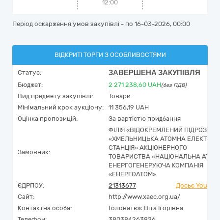
12:00
Період оскарження умов закупівлі - по
16-03-2026, 00:00
ВІДКРИТІ ТОРГИ З ОСОБЛИВОСТЯМИ
ЗАВЕРШЕНА ЗАКУПІВЛЯ
Статус:
Бюджет:
2 271 238,60
UAH
(без ПДВ)
Вид предмету закупівлі:
Товари
Мінімальний крок аукціону:
11 356,19 UAH
Оцінка пропозицій:
За вартістю придбання
ФІЛІЯ «ВІДОКРЕМЛЕНИЙ ПІДРОЗДІЛ
«ХМЕЛЬНИЦЬКА АТОМНА ЕЛЕКТРИЧ
СТАНЦІЯ» АКЦІОНЕРНОГО
Замовник:
ТОВАРИСТВА «НАЦІОНАЛЬНА АТОМ
ЕНЕРГОГЕНЕРУЮЧА КОМПАНІЯ
«ЕНЕРГОАТОМ»
ЄДРПОУ:
21313677
Досьє YouCont
Сайт:
http://www.xaec.org.ua/
Контактна особа:
Головатюк Віта Ігорівна
Телефон:
380384263826