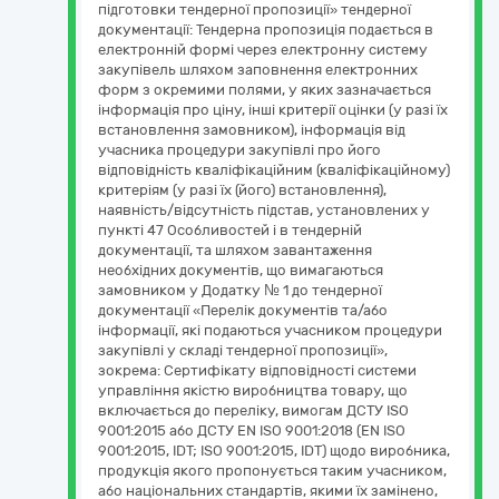
підготовки тендерної пропозиції» тендерної
документації: Тендерна пропозиція подається в
електронній формі через електронну систему
закупівель шляхом заповнення електронних
форм з окремими полями, у яких зазначається
інформація про ціну, інші критерії оцінки (у разі їх
встановлення замовником), інформація від
учасника процедури закупівлі про його
відповідність кваліфікаційним (кваліфікаційному)
критеріям (у разі їх (його) встановлення),
наявність/відсутність підстав, установлених у
пункті 47 Особливостей і в тендерній
документації, та шляхом завантаження
необхідних документів, що вимагаються
замовником у Додатку № 1 до тендерної
документації «Перелік документів та/або
інформації, які подаються учасником процедури
закупівлі у складі тендерної пропозиції»,
зокрема: Сертифікату відповідності системи
управління якістю виробництва товару, що
включається до переліку, вимогам ДСТУ ISO
9001:2015 або ДСТУ EN ISO 9001:2018 (EN ISO
9001:2015, IDT; ISO 9001:2015, IDT) щодо виробника,
продукція якого пропонується таким учасником,
або національних стандартів, якими їх замінено,