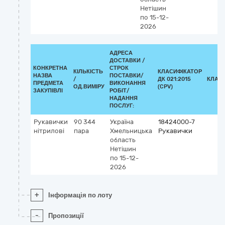
Нетішин
по 15-12-
2026
АДРЕСА
ДОСТАВКИ /
КОНКРЕТНА
СТРОК
КІЛЬКІСТЬ
КЛАСИФІКАТОР
НАЗВА
ПОСТАВКИ/
/
ДК 021:2015
КЛАС
ПРЕДМЕТА
ВИКОНАННЯ
ОД.ВИМІРУ
(CPV)
ЗАКУПІВЛІ
РОБІТ/
НАДАННЯ
ПОСЛУГ:
Рукавички
90 344
Україна
18424000-7
нітрилові
пара
Хмельницька
Рукавички
область
Нетішин
по 15-12-
2026
+
Інформація по лоту
-
Пропозиції