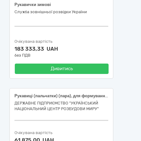
Рукавички зимові
Служба зовнішньої розвідки України
Очікувана вартість
183 333,33 UAH
без ПДВ
Дивитись
Рукавиці (пальчатки) (пара), для формування пакунків речами для задоволення основних (базових) потреб осіб, які були позбавлені свободи внаслідок збройної агресії російської федерації проти України, після їх звільнення для забезпечення проведення протокольного заходу
ДЕРЖАВНЕ ПІДПРИЄМСТВО "УКРАЇНСЬКИЙ
НАЦІОНАЛЬНИЙ ЦЕНТР РОЗБУДОВИ МИРУ"
Очікувана вартість
61 875,00 UAH