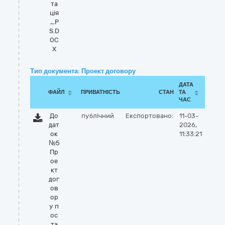
та
ція
_P
S.D
OC
X
Тип документа: Проект договору
ДАТА
ФАЙЛ
ПРИВАТНІСТЬ
СТАН
ТА
ЧАС
До
публічний
Експортовано:
11-03-
дат
2026,
ок
11:33:21
№5
Пр
ое
кт
дог
ов
ор
у п
ос
та