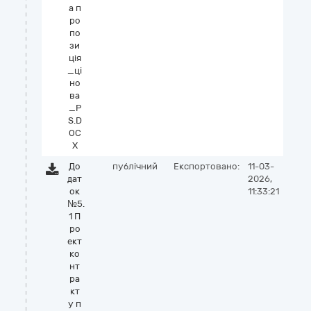
а п
ро
по
зи
ція
_ці
но
ва
_P
S.D
OC
X
До
публічний
Експортовано:
11-03-
дат
2026,
ок
11:33:21
№5.
1 П
ро
ект
ко
нт
ра
кт
у п