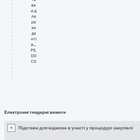
вк
и д
ля
ре
зи
де
нті
в_
PS.
DO
CX
Електронні тендерні вимоги
+
Підстави для відмови в участі у процедурі закупівлі