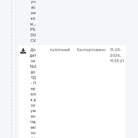
уч
ас
ни
ко
м_
PS.
DO
CX
До
публічний
Експортовано:
11-03-
дат
2026,
ок
11:33:21
№2
до
ТД
- П
ер
елі
к д
ок
ум
ен
тів,
які
по