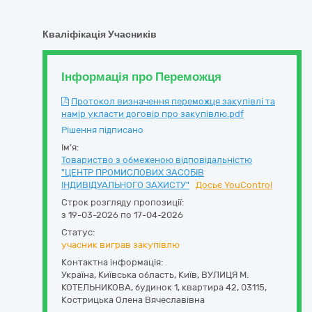
Кваліфікація Учасників
Інформація про Переможця
Протокол визначення переможця закупівлі та
намір укласти договір про закупівлю.pdf
Рішення підписано
Ім'я:
Товариство з обмеженою відповідальністю
"ЦЕНТР ПРОМИСЛОВИХ ЗАСОБІВ
ІНДИВІДУАЛЬНОГО ЗАХИСТУ"
Досьє YouControl
Строк розгляду пропозиції:
з 19-03-2026 по 17-04-2026
Статус:
учасник виграв закупівлю
Контактна інформація:
Україна
,
Київська область
,
Київ,
ВУЛИЦЯ М.
КОТЕЛЬНИКОВА, будинок 1, квартира 42
,
03115
,
Кострицька Олена Вячеславівна