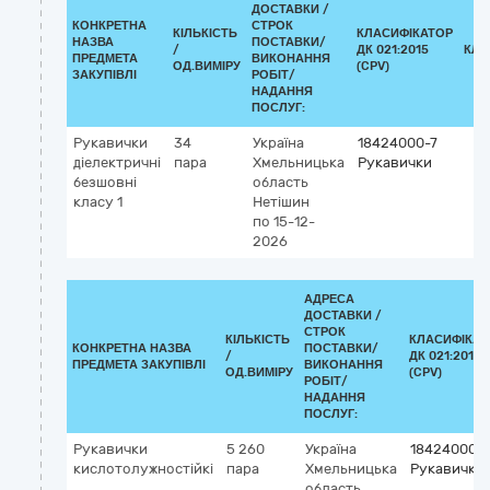
ДОСТАВКИ /
КОНКРЕТНА
СТРОК
КІЛЬКІСТЬ
КЛАСИФІКАТОР
НАЗВА
ПОСТАВКИ/
/
ДК 021:2015
КЛА
ПРЕДМЕТА
ВИКОНАННЯ
ОД.ВИМІРУ
(CPV)
ЗАКУПІВЛІ
РОБІТ/
НАДАННЯ
ПОСЛУГ:
Рукавички
34
Україна
18424000-7
діелектричні
пара
Хмельницька
Рукавички
безшовні
область
класу 1
Нетішин
по 15-12-
2026
АДРЕСА
ДОСТАВКИ /
СТРОК
КІЛЬКІСТЬ
КЛАСИФІКАТ
КОНКРЕТНА НАЗВА
ПОСТАВКИ/
/
ДК 021:2015
ПРЕДМЕТА ЗАКУПІВЛІ
ВИКОНАННЯ
ОД.ВИМІРУ
(CPV)
РОБІТ/
НАДАННЯ
ПОСЛУГ:
Рукавички
5 260
Україна
18424000-7
кислотолужностійкі
пара
Хмельницька
Рукавички
область