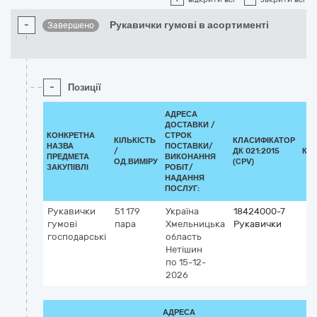
-
Рукавички гумові в асортименті
Завершено
-
Позиції
АДРЕСА
ДОСТАВКИ /
КОНКРЕТНА
СТРОК
КІЛЬКІСТЬ
КЛАСИФІКАТОР
НАЗВА
ПОСТАВКИ/
/
ДК 021:2015
КЛ
ПРЕДМЕТА
ВИКОНАННЯ
ОД.ВИМІРУ
(CPV)
ЗАКУПІВЛІ
РОБІТ/
НАДАННЯ
ПОСЛУГ:
Рукавички
51 179
Україна
18424000-7
гумові
пара
Хмельницька
Рукавички
господарські
область
Нетішин
по 15-12-
2026
АДРЕСА