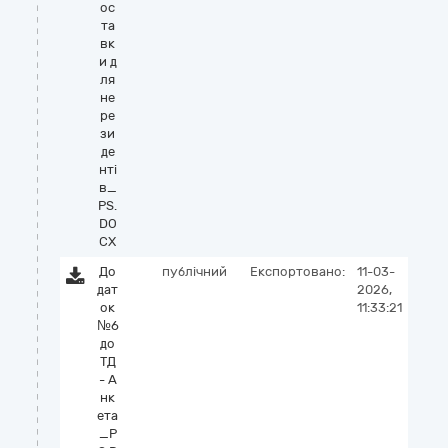
ос
та
вк
и д
ля
не
ре
зи
де
нті
в_
PS.
DO
CX
До
публічний
Експортовано:
11-03-
дат
2026,
ок
11:33:21
№6
до
ТД
- А
нк
ета
_P