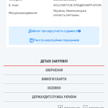
E-mail:
GOLOVATYUK.VITA@KHNPP.ATOM.GOV
Україна
,
Хмельницька
Місцезнаходження:
область,
Нетішин,
Витяг про відсутність судимості
Реєстр корупційних порушників
ДЕТАЛІ ЗАКУПІВЛІ
ЗВЕРНЕННЯ
ВИМОГИ/СКАРГИ
DOZORRO
ДЕРЖАУДИТСЛУЖБА УКРАЇНИ
+
-
відкрити всі
закрити всі