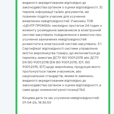
виданого акредитованим відповідно до
законодавства органом з оцінки відповідності. 3)
перелік інформації та/або документів, які
повинен подати учасник для усунення
виявлених невідповідностей: Учаснику ТОВ
«ЦЕНТР ПРОМЗІЗ» необхідно протягом 24 годин з
моменту розміщення замовником в електронній
системі закупівель повідомлення з вимогою про
усунення зазначених невідповідностей
розмістити в електронній системі закупівель: 3.1
Сертифікат відповідності системи управління
якістю виробництва товару, що включається до
переліку, вимогам ДСТУ ISO 9001:2015 або ДСТУ
EN ISO 9001:2018 (EN ISO 9001:2015, IDT; ISO
9001:2015, IDT) щодо виробника, продукція якого
пропонується таким учасником, або
національних стандартів, якими їх замінено,
виданого акредитованим відповідно до
законодавства органом з оцінки відповідності, а
саме щодо номенклатурної позиції №2.
Кінцева дата та час усунення невідповідностей:
01-04-26, 14:36:50