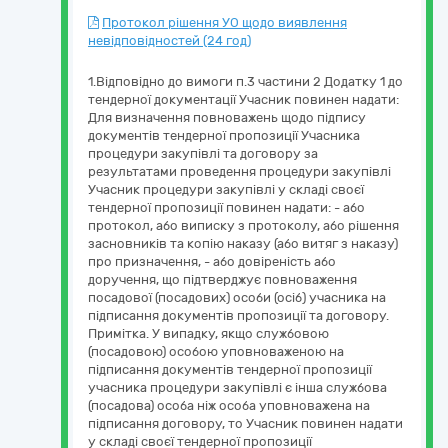
Протокол рішення УО щодо виявлення
невідповідностей (24 год)
1.Відповідно до вимоги п.3 частини 2 Додатку 1 до
тендерної документації Учасник повинен надати:
Для визначення повноважень щодо підпису
документів тендерної пропозиції Учасника
процедури закупівлі та договору за
результатами проведення процедури закупівлі
Учасник процедури закупівлі у складі своєї
тендерної пропозиції повинен надати: - або
протокол, або виписку з протоколу, або рішення
засновників та копію наказу (або витяг з наказу)
про призначення, - або довіреність або
доручення, що підтверджує повноваження
посадової (посадових) особи (осіб) учасника на
підписання документів пропозиції та договору.
Примітка. У випадку, якщо службовою
(посадовою) особою уповноваженою на
підписання документів тендерної пропозиції
учасника процедури закупівлі є інша службова
(посадова) особа ніж особа уповноважена на
підписання договору, то Учасник повинен надати
у складі своєї тендерної пропозиції