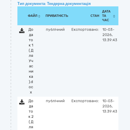
Тип документа: Тендерна документація
ДАТА
ФАЙЛ
ПРИВАТНІСТЬ
СТАН
ТА
ЧАС
До
публічний
Експортовано:
10-03-
да
2026,
то
13:39:43
к 1
( Д
ля
Уч
ас
ни
ка
).d
oc
x
До
публічний
Експортовано:
10-03-
да
2026,
то
13:39:43
к 2
( Д
ля