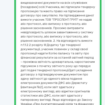
вищезазначені документи на всіх службових
(посадових) осіб Учасника, які підписали тендерну
пропозицію та мають право на підписання
договору про закупівлю. На підтвердження даної
вимоги учасник ТОВ "ПРОСЛЕНТ ГРУП" не надав
або протокол, або виписку з протоколу, або
рішення засновників. Просимо виправити
невідповідність шляхом завантаження у систему
або протоколу, або виписку з протоколу, або
рішення засновників. 2. На відповідність вимоги
п.1.1.2.2 розділу III Додатку 1 до тендерної
документації, учасник повинен у складі своєї
пропозиції надати Копію балансу та звіту про
фінансові результати за останній звітний період
– проміжна звітність щоквартальна, наростаючим
підсумком з початку звітного року що передує
даті подачі тендерної пропозиції/даті укладення
договору з підтверджуючим документом про
здачу звітності до єдиного вікна подання
електронних документів ДФС або Держстату
(квитанція №2), коли звіт здається у
електронному вигляді, або відмітки оригіналів
статистики або ДФС, коли звіт здається у
паперовому вигляді. Якщо відповідно до Закону
України «Про бухгалтерський облік та фінансову