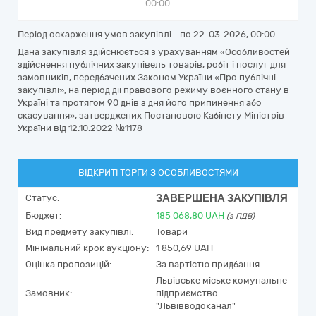
00:00
Період оскарження умов закупівлі - по
22-03-2026, 00:00
Дана закупівля здійснюється з урахуванням «Особливостей
здійснення публічних закупівель товарів, робіт і послуг для
замовників, передбачених Законом України «Про публічні
закупівлі», на період дії правового режиму воєнного стану в
Україні та протягом 90 днів з дня його припинення або
скасування», затверджених Постановою Кабінету Міністрів
України від 12.10.2022 №1178
ВІДКРИТІ ТОРГИ З ОСОБЛИВОСТЯМИ
ЗАВЕРШЕНА ЗАКУПІВЛЯ
Статус:
Бюджет:
185 068,80
UAH
(з ПДВ)
Вид предмету закупівлі:
Товари
Мінімальний крок аукціону:
1 850,69 UAH
Оцінка пропозицій:
За вартістю придбання
Львівське міське комунальне
Замовник:
підприємство
"Львівводоканал"