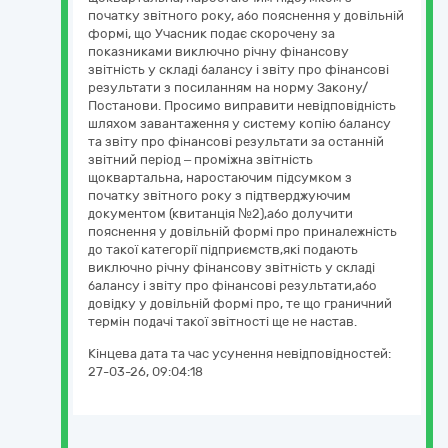
початку звітного року, або пояснення у довільній
формі, що Учасник подає скорочену за
показниками виключно річну фінансову
звітність у складі балансу і звіту про фінансові
результати з посиланням на норму Закону/
Постанови. Просимо виправити невідповідність
шляхом завантаження у систему копію балансу
та звіту про фінансові результати за останній
звітний період – проміжна звітність
щоквартальна, наростаючим підсумком з
початку звітного року з підтверджуючим
документом (квитанція №2),або долучити
пояснення у довільній формі про приналежність
до такої категорії підприємств,які подають
виключно річну фінансову звітність у складі
балансу і звіту про фінансові результати,або
довідку у довільній формі про, те що граничний
термін подачі такої звітності ще не настав.
Кінцева дата та час усунення невідповідностей:
27-03-26, 09:04:18