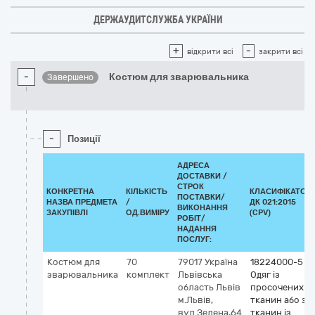
ДЕРЖАУДИТСЛУЖБА УКРАЇНИ
+
-
відкрити всі
закрити всі
-
Костюм для зварювальника
Завершено
-
Позиції
АДРЕСА
ДОСТАВКИ /
СТРОК
КОНКРЕТНА
КІЛЬКІСТЬ
КЛАСИФІКАТОР
ПОСТАВКИ/
НАЗВА ПРЕДМЕТА
/
ДК 021:2015
ВИКОНАННЯ
ЗАКУПІВЛІ
ОД.ВИМІРУ
(CPV)
РОБІТ/
НАДАННЯ
ПОСЛУГ:
Костюм для
70
79017
Україна
18224000-5
зварювальника
комплект
Львівська
Одяг із
область
Львів
просочених
м.Львів,
тканин або з
вул.Зелена,64
тканин із