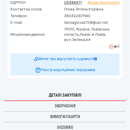
ЄДРПОУ:
03348471
Досьє YouControl
Контактна особа:
Глова Тетяна Ігорівна
Телефон:
380322401140
E-mail:
tanyaglova2708@ukr.net
79017,
Україна
,
Львівська
Місцезнаходження:
область,
Львів,
м.Львів,
вул.Зелена,64
3
Витяг про відсутність судимості
Реєстр корупційних порушників
ДЕТАЛІ ЗАКУПІВЛІ
ЗВЕРНЕННЯ
ВИМОГИ/СКАРГИ
DOZORRO