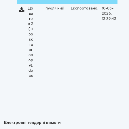
До
публічний
Експортовано:
10-03-
да
2026,
то
13:39:43
к 3
( П
ро
єк
т д
ог
ов
ор
у).
do
cx
Електронні тендерні вимоги