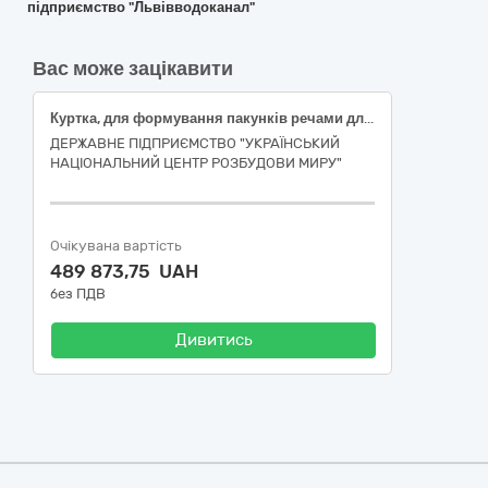
підприємство "Львівводоканал"
Вас може зацікавити
Куртка, для формування пакунків речами для задоволення основних (базових) потреб осіб, які були позбавлені свободи внаслідок збройної агресії російської федерації проти України, після їх звільнення для забезпечення проведення протокольного заходу
ДЕРЖАВНЕ ПІДПРИЄМСТВО "УКРАЇНСЬКИЙ
НАЦІОНАЛЬНИЙ ЦЕНТР РОЗБУДОВИ МИРУ"
Очікувана вартість
489 873,75 UAH
без ПДВ
Дивитись