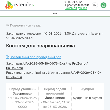
0 800 30 77 55
support@e-tender.ua
UK
Замовити дзвінок
Повернутись назад
Закупівлю оголошено - 10-03-2026, 13:39. Дата останніх змін -
16-04-2026, 14:01
Костюм для зварювальника
Оголошення про проведення.pdf
Закупівля:
UA-2026-03-10-007942-a
/
на ProZorro
/
на DoZorro
Рядок плану закупівлі та обґрунтування:
UA-P-2026-03-10-
009428-a
Період уточнень
Період подачі
Аукціон
Завершився
пропозицій
з 10-03-2026, 13:39
Завершився
Аукціон не відбувся
по 22-03-2026,
з 10-03-2026, 13:39
00:00
по 25-03-2026,