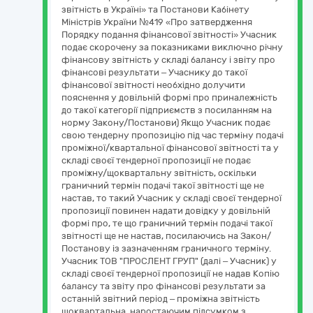
звітність в Україні» та Постанови Кабінету
Міністрів України №419 «Про затвердження
Порядку подання фінансової звітності» Учасник
подає скорочену за показниками виключно річну
фінансову звітність у складі балансу і звіту про
фінансові результати – Учаснику до такої
фінансової звітності необхідно долучити
пояснення у довільній формі про приналежність
до такої категорії підприємств з посиланням на
норму Закону/Постанови) Якщо Учасник подає
свою тендерну пропозицію під час терміну подачі
проміжної/квартальної фінансової звітності та у
складі своєї тендерної пропозиції не подає
проміжну/щоквартальну звітність, оскільки
граничний термін подачі такої звітності ще не
настав, то такий Учасник у складі своєї тендерної
пропозиції повинен надати довідку у довільній
формі про, те що граничний термін подачі такої
звітності ще не настав, посилаючись на Закон/
Постанову із зазначенням граничного терміну.
Учасник ТОВ "ПРОСЛЕНТ ГРУП" (далі – Учасник) у
складі своєї тендерної пропозиції не надав Копію
балансу та звіту про фінансові результати за
останній звітний період – проміжна звітність
щоквартальна, наростаючим підсумком з