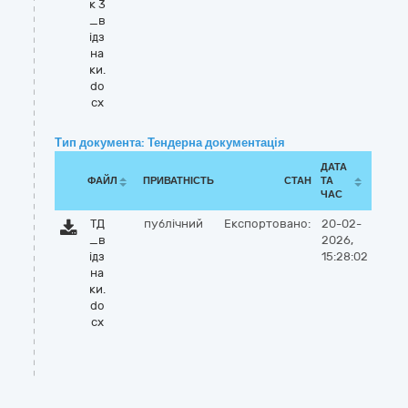
к 3
_в
ідз
на
ки.
do
cx
Тип документа: Тендерна документація
ДАТА
ФАЙЛ
ПРИВАТНІСТЬ
СТАН
ТА
ЧАС
ТД
публічний
Експортовано:
20-02-
_в
2026,
ідз
15:28:02
на
ки.
do
cx