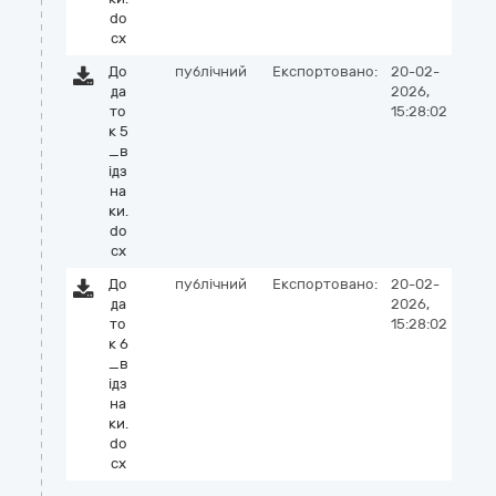
do
cx
До
публічний
Експортовано:
20-02-
да
2026,
то
15:28:02
к 5
_в
ідз
на
ки.
do
cx
До
публічний
Експортовано:
20-02-
да
2026,
то
15:28:02
к 6
_в
ідз
на
ки.
do
cx