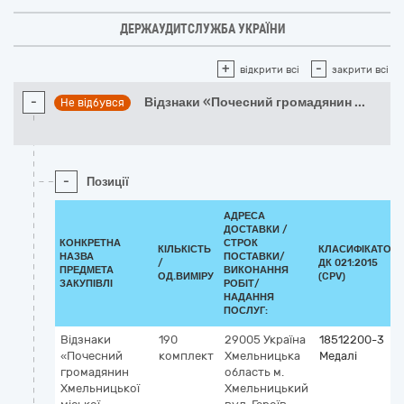
ДЕРЖАУДИТСЛУЖБА УКРАЇНИ
+
-
відкрити всі
закрити всі
-
Відзнаки «Почесний громадянин
...
Не відбувся
-
Позиції
АДРЕСА
ДОСТАВКИ /
КОНКРЕТНА
СТРОК
КІЛЬКІСТЬ
КЛАСИФІКАТОР
НАЗВА
ПОСТАВКИ/
/
ДК 021:2015
ПРЕДМЕТА
ВИКОНАННЯ
ОД.ВИМІРУ
(CPV)
ЗАКУПІВЛІ
РОБІТ/
НАДАННЯ
ПОСЛУГ:
Відзнаки
190
29005
Україна
18512200-3
«Почесний
комплект
Хмельницька
Медалі
громадянин
область
м.
Хмельницької
Хмельницький