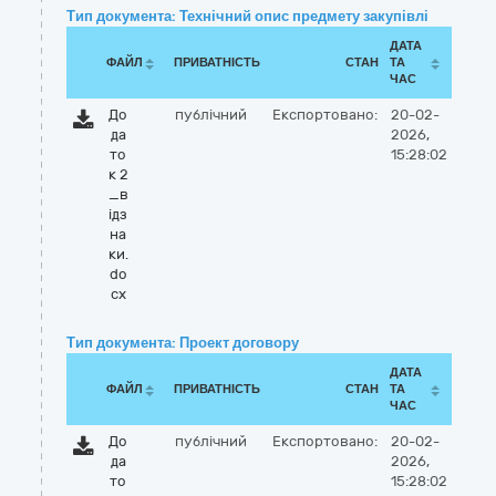
Тип документа: Технічний опис предмету закупівлі
ДАТА
ФАЙЛ
ПРИВАТНІСТЬ
СТАН
ТА
ЧАС
До
публічний
Експортовано:
20-02-
да
2026,
то
15:28:02
к 2
_в
ідз
на
ки.
do
cx
Тип документа: Проект договору
ДАТА
ФАЙЛ
ПРИВАТНІСТЬ
СТАН
ТА
ЧАС
До
публічний
Експортовано:
20-02-
да
2026,
то
15:28:02