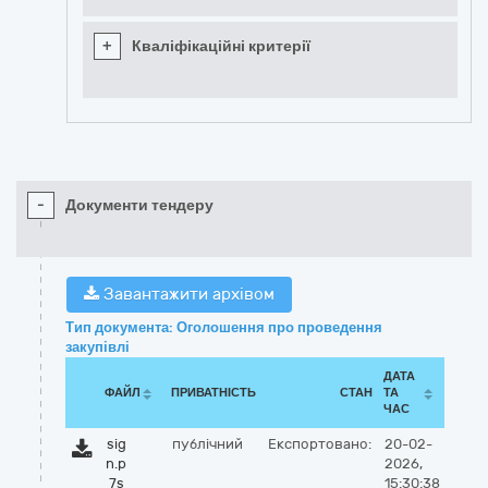
+
Кваліфікаційні критерії
-
Документи тендеру
Завантажити архівом
Тип документа: Оголошення про проведення
закупівлі
ДАТА
ФАЙЛ
ПРИВАТНІСТЬ
СТАН
ТА
ЧАС
sig
публічний
Експортовано:
20-02-
n.p
2026,
7s
15:30:38