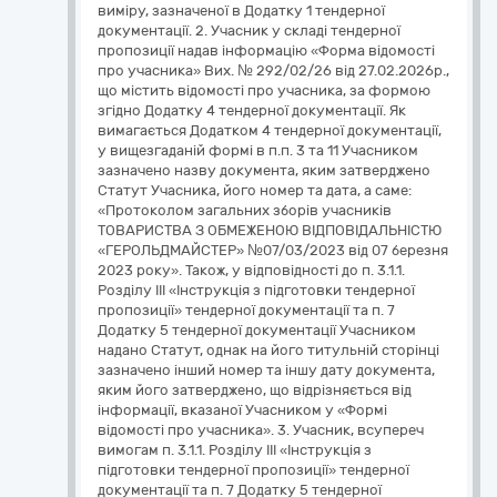
виміру, зазначеної в Додатку 1 тендерної
документації. 2. Учасник у складі тендерної
пропозиції надав інформацію «Форма відомості
про учасника» Вих. № 292/02/26 від 27.02.2026р.,
що містить відомості про учасника, за формою
згідно Додатку 4 тендерної документації. Як
вимагається Додатком 4 тендерної документації,
у вищезгаданій формі в п.п. 3 та 11 Учасником
зазначено назву документа, яким затверджено
Статут Учасника, його номер та дата, а саме:
«Протоколом загальних зборів учасників
ТОВАРИСТВА З ОБМЕЖЕНОЮ ВІДПОВІДАЛЬНІСТЮ
«ГЕРОЛЬДМАЙСТЕР» №07/03/2023 від 07 березня
2023 року». Також, у відповідності до п. 3.1.1.
Розділу ІІI «Інструкція з підготовки тендерної
пропозиції» тендерної документації та п. 7
Додатку 5 тендерної документації Учасником
надано Статут, однак на його титульній сторінці
зазначено інший номер та іншу дату документа,
яким його затверджено, що відрізняється від
інформації, вказаної Учасником у «Формі
відомості про учасника». 3. Учасник, всупереч
вимогам п. 3.1.1. Розділу ІІI «Інструкція з
підготовки тендерної пропозиції» тендерної
документації та п. 7 Додатку 5 тендерної