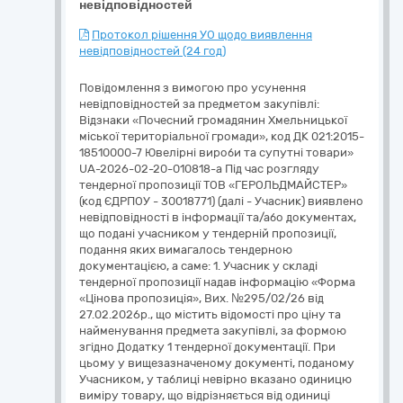
невідповідностей
Протокол рішення УО щодо виявлення
невідповідностей (24 год)
Повідомлення з вимогою про усунення
невідповідностей за предметом закупівлі:
Відзнаки «Почесний громадянин Хмельницької
міської територіальної громади», код ДК 021:2015-
18510000-7 Ювелірні вироби та супутні товари»
UA-2026-02-20-010818-a Під час розгляду
тендерної пропозиції ТОВ «ГЕРОЛЬДМАЙСТЕР»
(код ЄДРПОУ - 30018771) (далі - Учасник) виявлено
невідповідності в інформації та/або документах,
що подані учасником у тендерній пропозиції,
подання яких вимагалось тендерною
документацією, а саме: 1. Учасник у складі
тендерної пропозиції надав інформацію «Форма
«Цінова пропозиція», Вих. №295/02/26 від
27.02.2026р., що містить відомості про ціну та
найменування предмета закупівлі, за формою
згідно Додатку 1 тендерної документації. При
цьому у вищезазначеному документі, поданому
Учасником, у таблиці невірно вказано одиницю
виміру товару, що відрізняється від одиниці