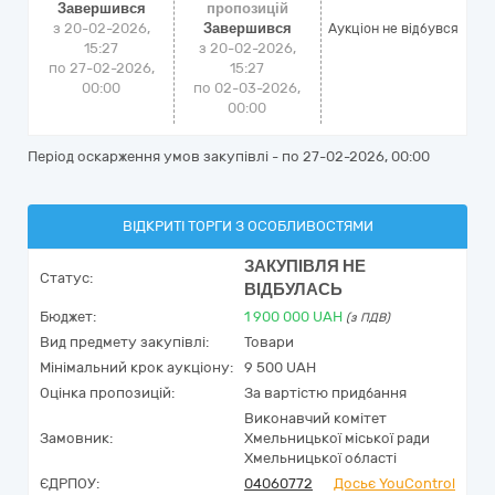
Завершився
пропозицій
з 20-02-2026,
Завершився
Аукціон не відбувся
15:27
з 20-02-2026,
по 27-02-2026,
15:27
00:00
по 02-03-2026,
00:00
Період оскарження умов закупівлі - по
27-02-2026, 00:00
ВІДКРИТІ ТОРГИ З ОСОБЛИВОСТЯМИ
ЗАКУПІВЛЯ НЕ
Статус:
ВІДБУЛАСЬ
Бюджет:
1 900 000
UAH
(з ПДВ)
Вид предмету закупівлі:
Товари
Мінімальний крок аукціону:
9 500 UAH
Оцінка пропозицій:
За вартістю придбання
Виконавчий комітет
Замовник:
Хмельницької міської ради
Хмельницької області
ЄДРПОУ:
04060772
Досьє YouControl