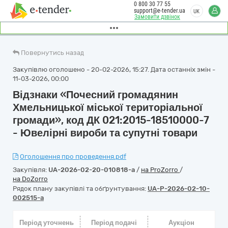
0 800 30 77 55
support@e-tender.ua
UK
Замовити дзвінок
Повернутись назад
Закупівлю оголошено - 20-02-2026, 15:27. Дата останніх змін -
11-03-2026, 00:00
Відзнаки «Почесний громадянин
Хмельницької міської територіальної
громади», код ДК 021:2015-18510000-7
- Ювелірні вироби та супутні товари
Оголошення про проведення.pdf
Закупівля:
UA-2026-02-20-010818-a
/
на ProZorro
/
на DoZorro
Рядок плану закупівлі та обґрунтування:
UA-P-2026-02-10-
002515-a
Період уточнень
Період подачі
Аукціон