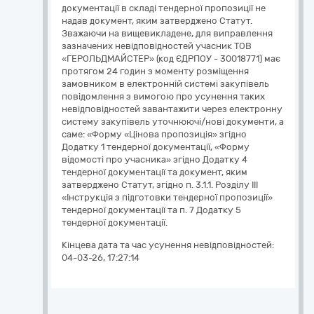
документації в складі тендерної пропозиції не
надав документ, яким затверджено Статут.
Зважаючи на вищевикладене, для виправлення
зазначених невідповідностей учасник ТОВ
«ГЕРОЛЬДМАЙСТЕР» (код ЄДРПОУ - 30018771) має
протягом 24 годин з моменту розміщення
замовником в електронній системі закупівель
повідомлення з вимогою про усунення таких
невідповідностей завантажити через електронну
систему закупівель уточнюючі/нові документи, а
саме: «Форму «Цінова пропозиція» згідно
Додатку 1 тендерної документації, «Форму
відомості про учасника» згідно Додатку 4
тендерної документації та документ, яким
затверджено Статут, згідно п. 3.1.1. Розділу ІІI
«Інструкція з підготовки тендерної пропозиції»
тендерної документації та п. 7 Додатку 5
тендерної документації.
Кінцева дата та час усунення невідповідностей:
04-03-26, 17:27:14