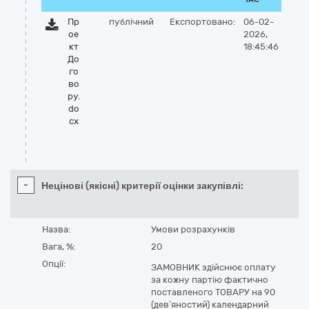
Пр
публічний
Експортовано:
06-02-
ое
2026,
кт
18:45:46
До
го
во
ру.
do
cx
-
Нецінові (якісні) критерії оцінки закупівлі:
Назва:
Умови розрахунків
Вага, %:
20
Опції:
ЗАМОВНИК здійснює оплату
за кожну партію фактично
поставленого ТОВАРУ на 90
(дев’яностий) календарний