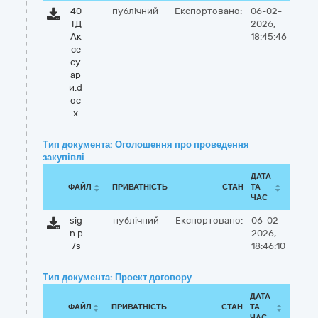
40
публічний
Експортовано:
06-02-
ТД
2026,
Ак
18:45:46
се
су
ар
и.d
oc
x
Тип документа: Оголошення про проведення
закупівлі
ДАТА
ФАЙЛ
ПРИВАТНІСТЬ
СТАН
ТА
ЧАС
sig
публічний
Експортовано:
06-02-
n.p
2026,
7s
18:46:10
Тип документа: Проект договору
ДАТА
ФАЙЛ
ПРИВАТНІСТЬ
СТАН
ТА
ЧАС