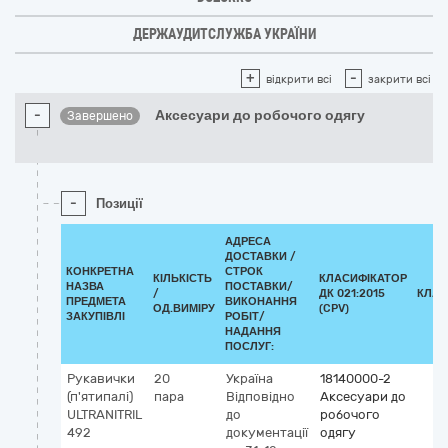
ДЕРЖАУДИТСЛУЖБА УКРАЇНИ
+
-
відкрити всі
закрити всі
-
Аксесуари до робочого одягу
Завершено
-
Позиції
АДРЕСА
ДОСТАВКИ /
КОНКРЕТНА
СТРОК
КІЛЬКІСТЬ
КЛАСИФІКАТОР
НАЗВА
ПОСТАВКИ/
/
ДК 021:2015
КЛАС
ПРЕДМЕТА
ВИКОНАННЯ
ОД.ВИМІРУ
(CPV)
ЗАКУПІВЛІ
РОБІТ/
НАДАННЯ
ПОСЛУГ:
Рукавички
20
Україна
18140000-2
(п'ятипалі)
пара
Відповідно
Аксесуари до
ULTRANITRIL
до
робочого
492
документації
одягу