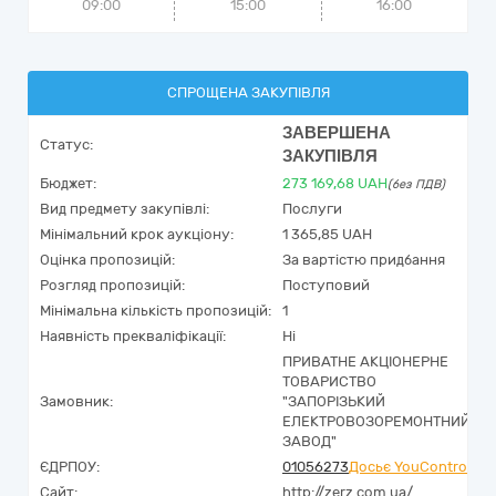
09:00
15:00
16:00
СПРОЩЕНА ЗАКУПІВЛЯ
ЗАВЕРШЕНА
Статус:
ЗАКУПІВЛЯ
Бюджет:
273 169,68
UAH
(без ПДВ)
Вид предмету закупівлі:
Послуги
Мінімальний крок аукціону:
1 365,85 UAH
Оцінка пропозицій:
За вартістю придбання
Розгляд пропозицій:
Поступовий
Мінімальна кількість пропозицій:
1
Наявність прекваліфікації:
Ні
ПРИВАТНЕ АКЦІОНЕРНЕ
ТОВАРИСТВО
Замовник:
"ЗАПОРІЗЬКИЙ
ЕЛЕКТРОВОЗОРЕМОНТНИЙ
ЗАВОД"
ЄДРПОУ:
01056273
Досьє YouControl
Сайт:
http://zerz.com.ua/