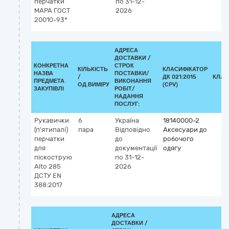
перчатки
по 31-12-
MAPA ГОСТ
2026
20010-93*
АДРЕСА
ДОСТАВКИ /
КОНКРЕТНА
СТРОК
КІЛЬКІСТЬ
КЛАСИФІКАТОР
НАЗВА
ПОСТАВКИ/
/
ДК 021:2015
КЛАС
ПРЕДМЕТА
ВИКОНАННЯ
ОД.ВИМІРУ
(CPV)
ЗАКУПІВЛІ
РОБІТ/
НАДАННЯ
ПОСЛУГ:
Рукавички
6
Україна
18140000-2
(п'ятипалі)
пара
Відповідно
Аксесуари до
перчатки
до
робочого
для
документації
одягу
піскострую
по 31-12-
Alto 285
2026
ДСТУ EN
388:2017
АДРЕСА
ДОСТАВКИ /