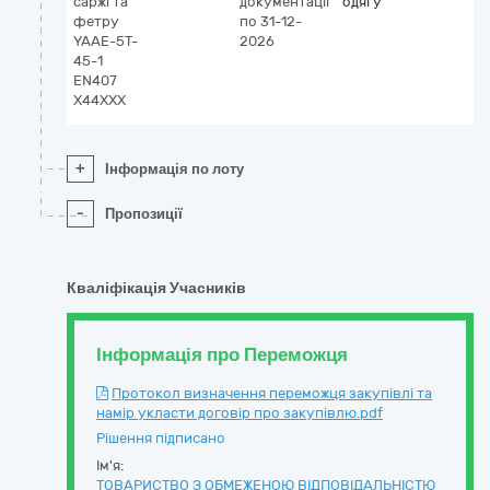
саржі та
документації
одягу
фетру
по 31-12-
YAAE-5T-
2026
45-1
EN407
X44XXX
+
Інформація по лоту
-
Пропозиції
Кваліфікація Учасників
Інформація про Переможця
Протокол визначення переможця закупівлі та
намір укласти договір про закупівлю.pdf
Рішення підписано
Ім'я:
ТОВАРИСТВО З ОБМЕЖЕНОЮ ВІДПОВІДАЛЬНІСТЮ