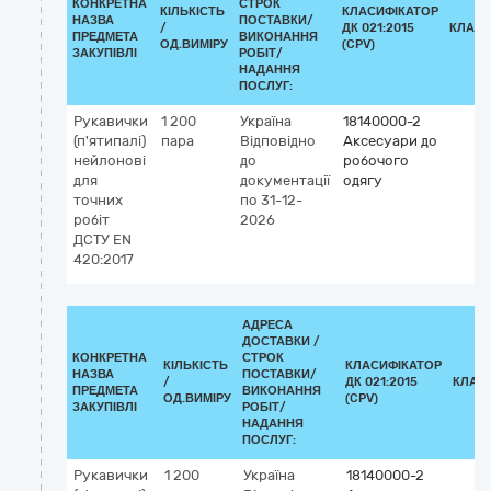
КОНКРЕТНА
СТРОК
КІЛЬКІСТЬ
КЛАСИФІКАТОР
НАЗВА
ПОСТАВКИ/
/
ДК 021:2015
КЛАСИ
ПРЕДМЕТА
ВИКОНАННЯ
ОД.ВИМІРУ
(CPV)
ЗАКУПІВЛІ
РОБІТ/
НАДАННЯ
ПОСЛУГ:
Рукавички
1 200
Україна
18140000-2
(п'ятипалі)
пара
Відповідно
Аксесуари до
нейлонові
до
робочого
для
документації
одягу
точних
по 31-12-
робіт
2026
ДСТУ EN
420:2017
АДРЕСА
ДОСТАВКИ /
КОНКРЕТНА
СТРОК
КІЛЬКІСТЬ
КЛАСИФІКАТОР
НАЗВА
ПОСТАВКИ/
/
ДК 021:2015
КЛАС
ПРЕДМЕТА
ВИКОНАННЯ
ОД.ВИМІРУ
(CPV)
ЗАКУПІВЛІ
РОБІТ/
НАДАННЯ
ПОСЛУГ:
Рукавички
1 200
Україна
18140000-2