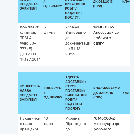
/
ДК 021:2015
КЛАСИ
ПРЕДМЕТА
ВИКОНАННЯ
ОД.ВИМІРУ
(CPV)
ЗАКУПІВЛІ
РОБІТ/
НАДАННЯ
ПОСЛУГ:
Комплект
3
Україна
18140000-2
фільтрів
штука
Відповідно
Аксесуари до
TESLA
до
робочого
Weld 50-
документації
одягу
777 (F)
по 31-12-
ДСТУ EN
2026
14387:2017
АДРЕСА
ДОСТАВКИ /
КОНКРЕТНА
СТРОК
КІЛЬКІСТЬ
КЛАСИФІКАТОР
НАЗВА
ПОСТАВКИ/
/
ДК 021:2015
КЛАСИ
ПРЕДМЕТА
ВИКОНАННЯ
ОД.ВИМІРУ
(CPV)
ЗАКУПІВЛІ
РОБІТ/
НАДАННЯ
ПОСЛУГ:
Рукавички
10
Україна
18140000-2
з пара-
пара
Відповідно
Аксесуари до
арамідної
до
робочого