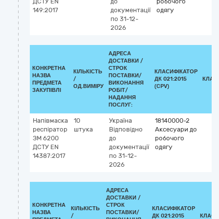
ДСТУ EN
до
робочого
149:2017
документації
одягу
по 31-12-
2026
АДРЕСА
ДОСТАВКИ /
КОНКРЕТНА
СТРОК
КІЛЬКІСТЬ
КЛАСИФІКАТОР
НАЗВА
ПОСТАВКИ/
/
ДК 021:2015
КЛАС
ПРЕДМЕТА
ВИКОНАННЯ
ОД.ВИМІРУ
(CPV)
ЗАКУПІВЛІ
РОБІТ/
НАДАННЯ
ПОСЛУГ:
Напівмаска
10
Україна
18140000-2
респіратор
штука
Відповідно
Аксесуари до
ЗМ 6200
до
робочого
ДСТУ EN
документації
одягу
14387:2017
по 31-12-
2026
АДРЕСА
ДОСТАВКИ /
КОНКРЕТНА
СТРОК
КІЛЬКІСТЬ
КЛАСИФІКАТОР
НАЗВА
ПОСТАВКИ/
/
ДК 021:2015
КЛАСИ