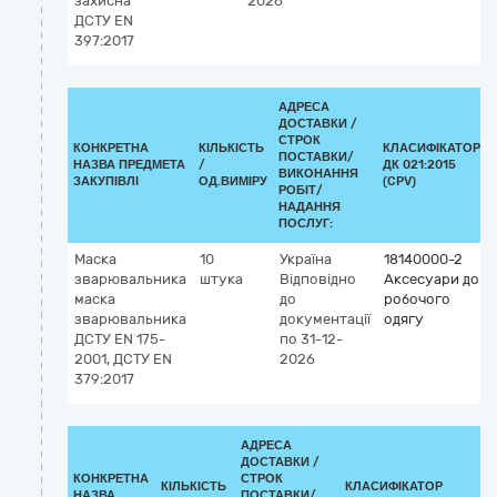
захисна
2026
ДСТУ EN
397:2017
АДРЕСА
ДОСТАВКИ /
СТРОК
КОНКРЕТНА
КІЛЬКІСТЬ
КЛАСИФІКАТОР
ПОСТАВКИ/
НАЗВА ПРЕДМЕТА
/
ДК 021:2015
ВИКОНАННЯ
ЗАКУПІВЛІ
ОД.ВИМІРУ
(CPV)
РОБІТ/
НАДАННЯ
ПОСЛУГ:
Маска
10
Україна
18140000-2
зварювальника
штука
Відповідно
Аксесуари до
маска
до
робочого
зварювальника
документації
одягу
ДСТУ EN 175-
по 31-12-
2001, ДСТУ EN
2026
379:2017
АДРЕСА
ДОСТАВКИ /
КОНКРЕТНА
СТРОК
КІЛЬКІСТЬ
КЛАСИФІКАТОР
НАЗВА
ПОСТАВКИ/