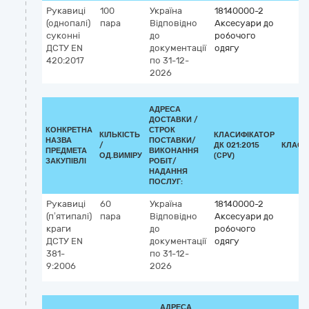
Рукавиці
100
Україна
18140000-2
(однопалі)
пара
Відповідно
Аксесуари до
суконні
до
робочого
ДСТУ EN
документації
одягу
420:2017
по 31-12-
2026
АДРЕСА
ДОСТАВКИ /
КОНКРЕТНА
СТРОК
КІЛЬКІСТЬ
КЛАСИФІКАТОР
НАЗВА
ПОСТАВКИ/
/
ДК 021:2015
КЛАСИ
ПРЕДМЕТА
ВИКОНАННЯ
ОД.ВИМІРУ
(CPV)
ЗАКУПІВЛІ
РОБІТ/
НАДАННЯ
ПОСЛУГ:
Рукавиці
60
Україна
18140000-2
(п’ятипалі)
пара
Відповідно
Аксесуари до
краги
до
робочого
ДСТУ EN
документації
одягу
381-
по 31-12-
9:2006
2026
АДРЕСА