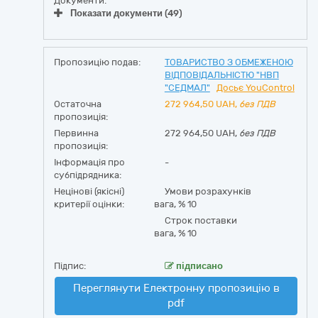
Документи:
Показати документи (49)
Пропозицію подав:
ТОВАРИСТВО З ОБМЕЖЕНОЮ
ВІДПОВІДАЛЬНІСТЮ "НВП
"СЕДМАЛ"
Досьє YouControl
Остаточна
272 964,50
UAH,
без ПДВ
пропозиція:
Первинна
272 964,50 UAH,
без ПДВ
пропозиція:
Інформація про
-
субпідрядника:
Нецінові (якісні)
Умови розрахунків
критерії оцінки:
вага, %
10
Строк поставки
вага, %
10
Підпис:
підписано
Переглянути Електронну пропозицію в
pdf