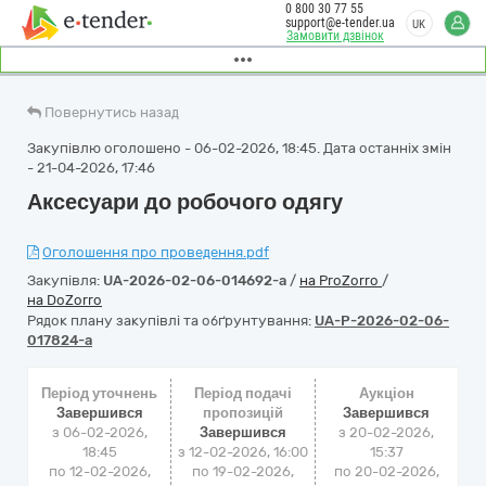
0 800 30 77 55
support@e-tender.ua
UK
Замовити дзвінок
Повернутись назад
Закупівлю оголошено - 06-02-2026, 18:45. Дата останніх змін
- 21-04-2026, 17:46
Аксесуари до робочого одягу
Оголошення про проведення.pdf
Закупівля:
UA-2026-02-06-014692-a
/
на ProZorro
/
на DoZorro
Рядок плану закупівлі та обґрунтування:
UA-P-2026-02-06-
017824-a
Період уточнень
Період подачі
Аукціон
Завершився
пропозицій
Завершився
з 06-02-2026,
Завершився
з
20-02-2026,
18:45
з 12-02-2026, 16:00
15:37
по 12-02-2026,
по 19-02-2026,
по
20-02-2026,