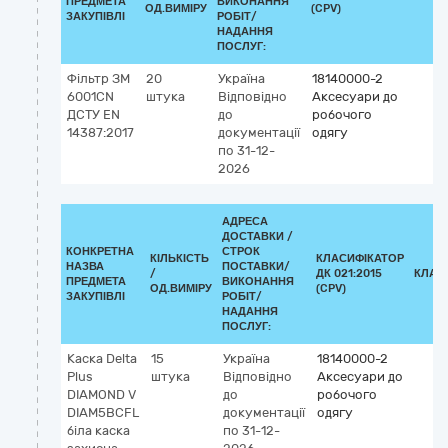
ПРЕДМЕТА
ВИКОНАННЯ
ОД.ВИМІРУ
(CPV)
ЗАКУПІВЛІ
РОБІТ/
НАДАННЯ
ПОСЛУГ:
Фільтр ЗМ
20
Україна
18140000-2
6001CN
штука
Відповідно
Аксесуари до
ДСТУ EN
до
робочого
14387:2017
документації
одягу
по 31-12-
2026
АДРЕСА
ДОСТАВКИ /
КОНКРЕТНА
СТРОК
КІЛЬКІСТЬ
КЛАСИФІКАТОР
НАЗВА
ПОСТАВКИ/
/
ДК 021:2015
КЛАС
ПРЕДМЕТА
ВИКОНАННЯ
ОД.ВИМІРУ
(CPV)
ЗАКУПІВЛІ
РОБІТ/
НАДАННЯ
ПОСЛУГ:
Каска Delta
15
Україна
18140000-2
Plus
штука
Відповідно
Аксесуари до
DIAMOND V
до
робочого
DIAM5BCFL
документації
одягу
біла каска
по 31-12-