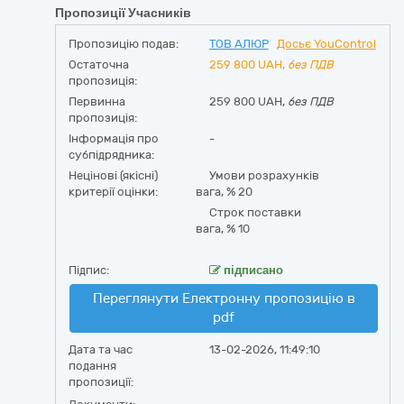
Пропозиції Учасників
Пропозицію подав:
ТОВ АЛЮР
Досьє YouControl
Остаточна
259 800
UAH,
без ПДВ
пропозиція:
Первинна
259 800 UAH,
без ПДВ
пропозиція:
Інформація про
-
субпідрядника:
Нецінові (якісні)
Умови розрахунків
критерії оцінки:
вага, %
20
Строк поставки
вага, %
10
Підпис:
підписано
Переглянути Електронну пропозицію в
pdf
Дата та час
13-02-2026, 11:49:10
подання
пропозиції: