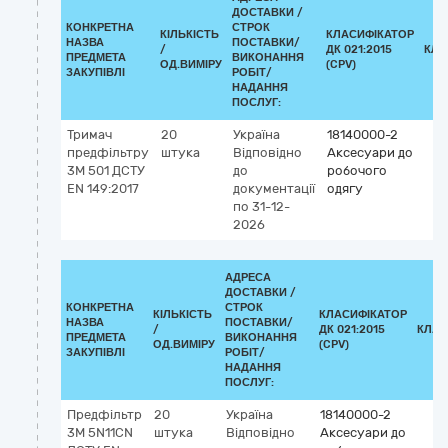
ДОСТАВКИ /
КОНКРЕТНА
СТРОК
КІЛЬКІСТЬ
КЛАСИФІКАТОР
НАЗВА
ПОСТАВКИ/
/
ДК 021:2015
КЛА
ПРЕДМЕТА
ВИКОНАННЯ
ОД.ВИМІРУ
(CPV)
ЗАКУПІВЛІ
РОБІТ/
НАДАННЯ
ПОСЛУГ:
Тримач
20
Україна
18140000-2
предфільтру
штука
Відповідно
Аксесуари до
3М 501 ДСТУ
до
робочого
EN 149:2017
документації
одягу
по 31-12-
2026
АДРЕСА
ДОСТАВКИ /
КОНКРЕТНА
СТРОК
КІЛЬКІСТЬ
КЛАСИФІКАТОР
НАЗВА
ПОСТАВКИ/
/
ДК 021:2015
КЛАС
ПРЕДМЕТА
ВИКОНАННЯ
ОД.ВИМІРУ
(CPV)
ЗАКУПІВЛІ
РОБІТ/
НАДАННЯ
ПОСЛУГ:
Предфільтр
20
Україна
18140000-2
3М 5N11CN
штука
Відповідно
Аксесуари до