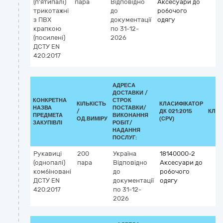
(п'ятипалі)
пара
Відповідно
Аксесуари до
трикотажні
до
робочого
з ПВХ
документації
одягу
крапкою
по 31-12-
(посилені)
2026
ДСТУ EN
420:2017
АДРЕСА
ДОСТАВКИ /
КОНКРЕТНА
СТРОК
КІЛЬКІСТЬ
КЛАСИФІКАТОР
НАЗВА
ПОСТАВКИ/
/
ДК 021:2015
КЛАС
ПРЕДМЕТА
ВИКОНАННЯ
ОД.ВИМІРУ
(CPV)
ЗАКУПІВЛІ
РОБІТ/
НАДАННЯ
ПОСЛУГ:
Рукавиці
200
Україна
18140000-2
(однопалі)
пара
Відповідно
Аксесуари до
комбіновані
до
робочого
ДСТУ EN
документації
одягу
420:2017
по 31-12-
2026