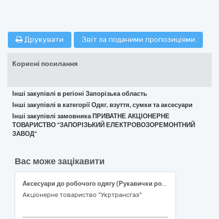
Друкувати
Звіт за поданими пропозиціями
Корисні посилання
Інші закупівлі в регіоні Запорізька область
Інші закупівлі в категорії Одяг, взуття, сумки та аксесуари
Інші закупівлі замовника ПРИВАТНЕ АКЦІОНЕРНЕ
ТОВАРИСТВО "ЗАПОРІЗЬКИЙ ЕЛЕКТРОВОЗОРЕМОНТНИЙ
ЗАВОД"
Вас може зацікавити
Аксесуари до робочого одягу (Рукавички робочі (Лот №1 Рукавички робочі, Лот №2 Рукавички робочі, Лот №3 Рукавички робочі, Лот №4 Рукавички робочі))
Акціонерне товариство "Укртрансгаз"