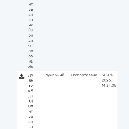
ит
ув
ал
ьн
ик
(Ю
ри
ди
чні
ос
об
и).
xls
До
публічний
Експортовано:
30-01-
да
2026,
то
14:34:05
к 9
до
ТД
Оп
ит
ув
ал
ьн