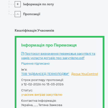
+
Інформація по лоту
-
Пропозиції
Кваліфікація Учасників
Інформація про Переможця
Протокол визначення переможця закупівлі та
намір укласти договір про закупівлю.pdf
Рішення підписано
Ім'я:
ТОВ "АДВАНСЕД-ТЕХНОЛОДЖИ"
Досьє YouControl
Строк розгляду пропозиції:
з 12-02-2026 по 13-03-2026
Статус:
учасник виграв закупівлю
Контактна інформація:
Україна
,
,
,
,
Тетяна Замкова