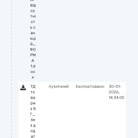
від
су
тні
ст
ь с
ан
кці
й_
ФО
РМ
А
1.d
oc
x
ТД
публічний
Експортовано:
30-01-
то
2026,
ва
14:34:05
ри
з Б
Г_
бе
з д
од
ат