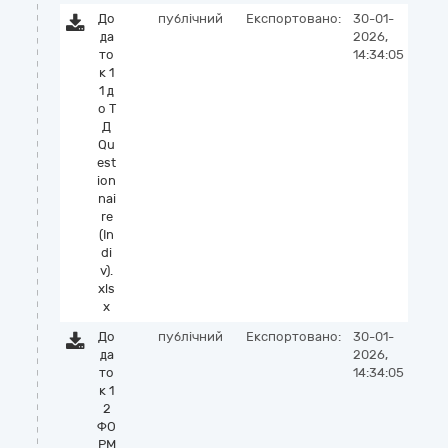
До
публічний
Експортовано:
30-01-
да
2026,
то
14:34:05
к 1
1 д
о Т
Д
Qu
est
ion
nai
re
(In
di
v).
xls
x
До
публічний
Експортовано:
30-01-
да
2026,
то
14:34:05
к 1
2
ФО
РМ