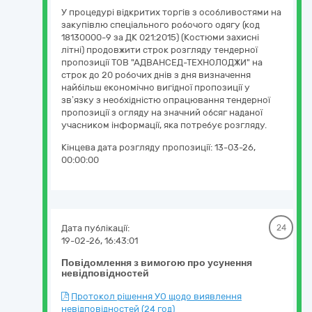
У процедурі відкритих торгів з особливостями на
закупівлю спеціального робочого одягу (код
18130000-9 за ДК 021:2015) (Костюми захисні
літні) продовжити строк розгляду тендерної
пропозиції ТОВ "АДВАНСЕД-ТЕХНОЛОДЖИ" на
строк до 20 робочих днів з дня визначення
найбільш економічно вигідної пропозиції у
зв’язку з необхідністю опрацювання тендерної
пропозиції з огляду на значний обсяг наданої
учасником інформації, яка потребує розгляду.
Кінцева дата розгляду пропозиції:
13-03-26,
00:00:00
Дата публікації:
24
19-02-26, 16:43:01
Повідомлення з вимогою про усунення
невідповідностей
Протокол рішення УО щодо виявлення
невідповідностей (24 год)