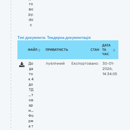
го
во
ру.
do
c
Тип документа: Тендерна документація
ДАТА
ФАЙЛ
ПРИВАТНІСТЬ
СТАН
ТА
ЧАС
До
публічний
Експортовано:
30-01-
да
2026,
то
14:34:05
к 4
до
ТД
_т
ов
ар
и_
Фо
рм
а т