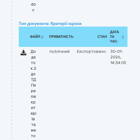
do
c
Тип документа: Критерії оцінки
ДАТА
ФАЙЛ
ПРИВАТНІСТЬ
СТАН
ТА
ЧАС
До
публічний
Експортовано:
30-01-
да
2026,
то
14:34:05
к 2
до
ТД
Пе
ре
лік
кр
ит
ері
їв
та
ме
то