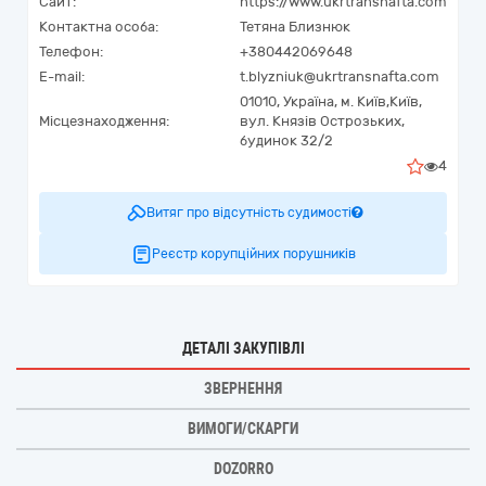
Сайт:
https://www.ukrtransnafta.com
Контактна особа:
Тетяна Близнюк
Телефон:
+380442069648
E-mail:
t.blyzniuk@ukrtransnafta.com
01010,
Україна
,
м. Київ,
Київ,
Місцезнаходження:
вул. Князів Острозьких,
будинок 32/2
4
Витяг про відсутність судимості
Реєстр корупційних порушників
ДЕТАЛІ ЗАКУПІВЛІ
ЗВЕРНЕННЯ
ВИМОГИ/СКАРГИ
DOZORRO