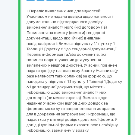
І. Перелік виявлених невідповідностей:
Учасником не надана довідка щодо наявності
документально підтвердженого досвіду
виконання аналогічного (их) договору (ів)
Посилання на вимогу (вимоги) тендерної
документації, щодо якої (яких) виявлені
невідповідності: Вимога підпункту 1.1 пункту 1
Таблиці 1 Додатку 6.1 до тендерної документації
Перелік інформації та/або документів, які
повинен подати учасник для усунення
виявлених невідповідностей: Учасник повинен
надати довідку на власному бланку Учасника (у
разі наявності таких бланків) за формою, що
наведена у підпункті 1.1 пункту 1 Таблиці 1 Додатку
6.1 до тендерної документації, що містить
інформацію щодо виконання аналогічних
договорів (не менше одного). Вимога щодо
надання Учасником відповідних довідок за
формою, може бути запропонована як зразок
для відображення затребуваної інформації, що
надається у вигляді довідок довільної форми. У
довідці довільної форми вказати всю необхідну
інформацію, зазначену у зразку