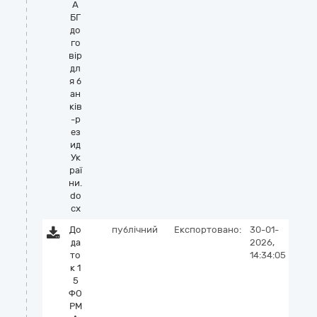
А
БГ
до
го
вір
дл
я б
ан
ків
-р
ез
ид
Ук
раї
ни.
do
cx
До
публічний
Експортовано:
30-01-
да
2026,
то
14:34:05
к 1
5
ФО
РМ