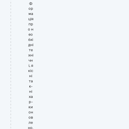
ф
ор
ма
ція
пр
о н
ео
бхі
дні
те
хні
чн
і, я
кіс
ні
та
к-
ні
ха
р-
ки
он
ов
ле
но.