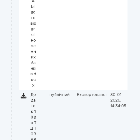
А
БГ
до
го
вір
дл
я і
но
зе
мн
их
ба
нкі
в.d
oc
x
До
публічний
Експортовано:
30-01-
да
2026,
то
14:34:05
к 1
8 д
о Т
Д Т
ОВ
АР