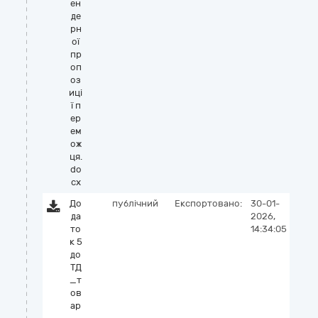
ен
де
рн
ої
пр
оп
оз
иці
ї п
ер
ем
ож
ця.
do
cx
До
публічний
Експортовано:
30-01-
да
2026,
то
14:34:05
к 5
до
ТД
_т
ов
ар