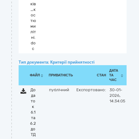
ків
_к
ос
тю
ми
літ
ні.
do
c
Тип документа: Критерії прийнятності
ДАТА
ФАЙЛ
ПРИВАТНІСТЬ
СТАН
ТА
ЧАС
До
публічний
Експортовано:
30-01-
да
2026,
то
14:34:05
к
6.1
та
6.2
до
ТД