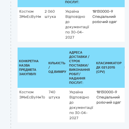
ПОСЛУГ:
Костюм
2 060
Україна
18130000-9
ЗМиЕсВуНм
штука
Відповідно
Спеціальний
до
робочий одяг
документації
по 30-04-
2027
АДРЕСА
ДОСТАВКИ /
КОНКРЕТНА
СТРОК
КІЛЬКІСТЬ
КЛАСИФІКАТОР
НАЗВА
ПОСТАВКИ/
/
ДК 021:2015
КЛ
ПРЕДМЕТА
ВИКОНАННЯ
ОД.ВИМІРУ
(CPV)
ЗАКУПІВЛІ
РОБІТ/
НАДАННЯ
ПОСЛУГ:
Костюм
740
Україна
18130000-9
ЗМиЕсВуНмТо
штука
Відповідно
Спеціальний
до
робочий одяг
документації
по 30-04-
2027