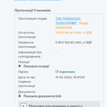
Пропозиції Учасників
Пропозицію подав:
ТОВ "АДВАНСЕД-
ТЕХНОЛОДЖИ"
Досьє
YouControl
Остаточна
5 890 160,40
UAH,
з ПДВ
пропозиція:
Первинна
5 890 160,40 UAH,
з ПДВ
пропозиція:
Інформація про
-
субпідрядника:
Позиції:
Показати позиції
Підпис:
підписано
Дата та час
11-02-2026, 10:41:54
подання
пропозиції:
Документи:
Показати документи (64)
+
Підстави для відмови в участі у