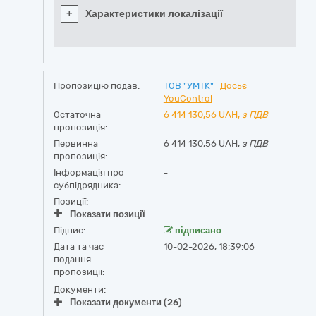
+
Характеристики локалізації
Пропозицію подав:
ТОВ "УМТК"
Досьє
YouControl
Остаточна
6 414 130,56
UAH,
з ПДВ
пропозиція:
Первинна
6 414 130,56 UAH,
з ПДВ
пропозиція:
Інформація про
-
субпідрядника:
Позиції:
Показати позиції
Підпис:
підписано
Дата та час
10-02-2026, 18:39:06
подання
пропозиції:
Документи:
Показати документи (26)