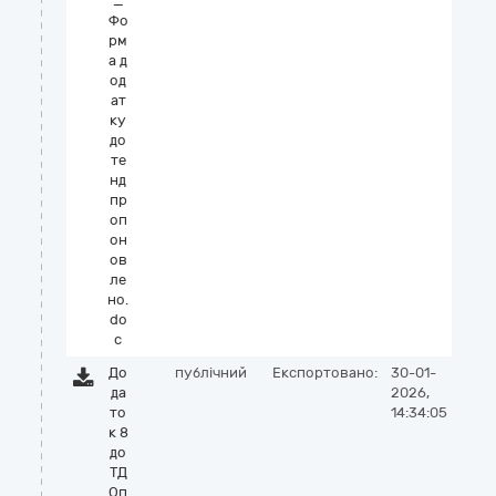
_
Фо
рм
а д
од
ат
ку
до
те
нд
пр
оп
он
ов
ле
но.
do
c
До
публічний
Експортовано:
30-01-
да
2026,
то
14:34:05
к 8
до
ТД
Оп