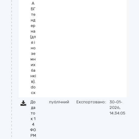
А
БГ
те
нд
ер
на
(дл
я і
но
зе
мн
их
ба
нкі
в).
do
cx
До
публічний
Експортовано:
30-01-
да
2026,
то
14:34:05
к 1
4
ФО
РМ