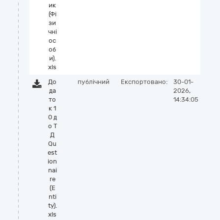
ик
(Фі
зи
чні
ос
об
и).
xls
До
публічний
Експортовано:
30-01-
да
2026,
то
14:34:05
к 1
0 д
о Т
Д
Qu
est
ion
nai
re
(E
nti
ty).
xls