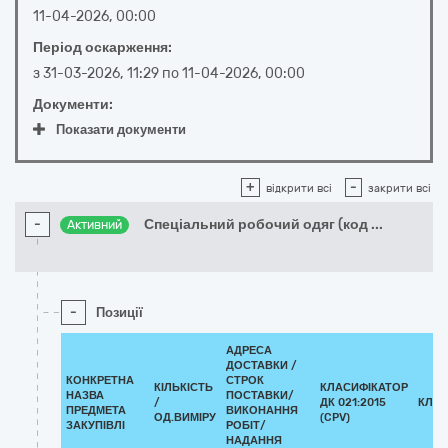
11-04-2026, 00:00
Період оскарження:
з
31-03-2026, 11:29
по
11-04-2026, 00:00
Документи:
Показати документи
+
-
відкрити всі
закрити всі
-
Спеціальний робочий одяг (код
...
Активний
-
Позиції
АДРЕСА
ДОСТАВКИ /
КОНКРЕТНА
СТРОК
КІЛЬКІСТЬ
КЛАСИФІКАТОР
НАЗВА
ПОСТАВКИ/
/
ДК 021:2015
КЛАС
ПРЕДМЕТА
ВИКОНАННЯ
ОД.ВИМІРУ
(CPV)
ЗАКУПІВЛІ
РОБІТ/
НАДАННЯ