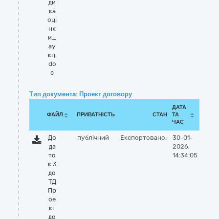
ди
ка
оці
нк
и_
ау
кц.
do
c
Тип документа: Проект договору
ДАТА
ФАЙЛ
ПРИВАТНІСТЬ
СТАН
ТА
ЧАС
До
публічний
Експортовано:
30-01-
да
2026,
то
14:34:05
к 3
до
ТД
Пр
ое
кт
до