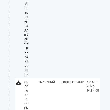
А
БГ
те
нд
ер
на
(дл
я б
ан
ків
-р
ез
ид
Ук
р).
do
cx
До
публічний
Експортовано:
30-01-
да
2026,
то
14:34:05
к 1
3
ФО
РМ