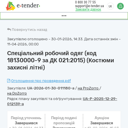
0 800 30 77 55
support@e-tender.ua
UK
Замовити дзвінок
Повернутись назад
Закупівлю оголошено - 30-01-2026, 14:33. Дата останніх змін -
11-04-2026, 00:00
Спеціальний робочий одяг (код
18130000-9 за ДК 021:2015) (Костюми
захисні літні)
Оголошення про проведення.pdf
Закупівля:
UA-2026-01-30-011180-a
/
на ProZorro
/
на DoZorro
Рядок плану закупівлі та обґрунтування:
UA-P-2025-12-29-
012139-a
Період уточнень
Період подачі
Аукціон
Завершився
пропозицій
Завершився