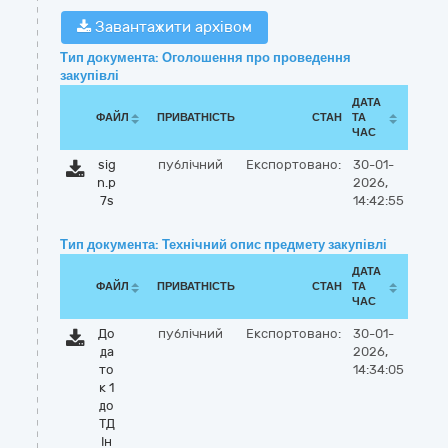
Завантажити архівом
Тип документа: Оголошення про проведення
закупівлі
ДАТА
ФАЙЛ
ПРИВАТНІСТЬ
СТАН
ТА
ЧАС
sig
публічний
Експортовано:
30-01-
n.p
2026,
7s
14:42:55
Тип документа: Технічний опис предмету закупівлі
ДАТА
ФАЙЛ
ПРИВАТНІСТЬ
СТАН
ТА
ЧАС
До
публічний
Експортовано:
30-01-
да
2026,
то
14:34:05
к 1
до
ТД
Ін