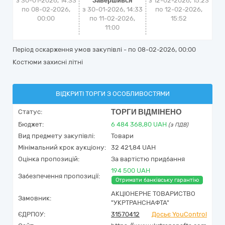
з 30-01-2026, 14:33
Завершився
з
12-02-2026, 15:23
по 08-02-2026,
з 30-01-2026, 14:33
по
12-02-2026,
00:00
по 11-02-2026,
15:52
11:00
Період оскарження умов закупівлі - по
08-02-2026, 00:00
Костюми захисні літні
ВІДКРИТІ ТОРГИ З ОСОБЛИВОСТЯМИ
ТОРГИ ВІДМІНЕНО
Статус:
Бюджет:
6 484 368,80
UAH
(з ПДВ)
Вид предмету закупівлі:
Товари
Мінімальний крок аукціону:
32 421,84 UAH
Оцінка пропозицій:
За вартістю придбання
194 500 UAH
Забезпечення пропозиції:
Отримати банківську гарантію
АКЦІОНЕРНЕ ТОВАРИСТВО
Замовник:
"УКРТРАНСНАФТА"
ЄДРПОУ:
31570412
Досьє YouControl