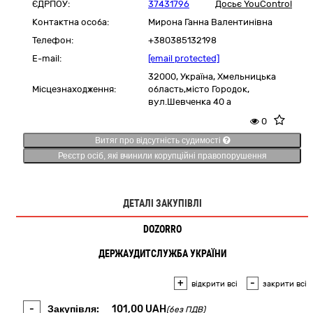
ЄДРПОУ:
37431796
Досьє YouControl
Контактна особа:
Мирона Ганна Валентинівна
Телефон:
+380385132198
E-mail:
[email protected]
32000,
Україна
,
Хмельницька
Місцезнаходження:
область,
місто Городок,
вул.Шевченка 40 а
0
Витяг про відсутність судимості
Реєстр осіб, які вчинили корупційні правопорушення
ДЕТАЛІ ЗАКУПІВЛІ
DOZORRO
ДЕРЖАУДИТСЛУЖБА УКРАЇНИ
+
-
відкрити всі
закрити всі
-
Закупівля:
101,00
UAH
(без ПДВ)