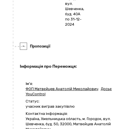
вул.
Шевченка,
буд. 40А
по 31-12-
2024
-
Пропозиції
Інформація про Переможця:
Ім'я:
ФОП Матвєйцев Анатолій Миколайович
Досьє
YouControl
Статус:
учасник виграв закупівлю
Контактна інформація:
Україна
,
Хмельницька область
,
м. Городок,
вул.
Шевченка, буд. 50
,
32000
,
Матвєйцев Анатолій