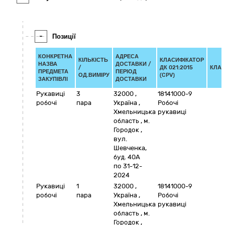
-
Позиції
КОНКРЕТНА
АДРЕСА
КІЛЬКІСТЬ
КЛАСИФІКАТОР
НАЗВА
ДОСТАВКИ /
/
ДК 021:2015
КЛАС
ПРЕДМЕТА
ПЕРІОД
ОД.ВИМІРУ
(CPV)
ЗАКУПІВЛІ
ДОСТАВКИ
Рукавиці
3
32000
,
18141000-9
робочі
пара
Україна
,
Робочі
Хмельницька
рукавиці
область
,
м.
Городок
,
вул.
Шевченка,
буд. 40А
по 31-12-
2024
Рукавиці
1
32000
,
18141000-9
робочі
пара
Україна
,
Робочі
Хмельницька
рукавиці
область
,
м.
Городок
,