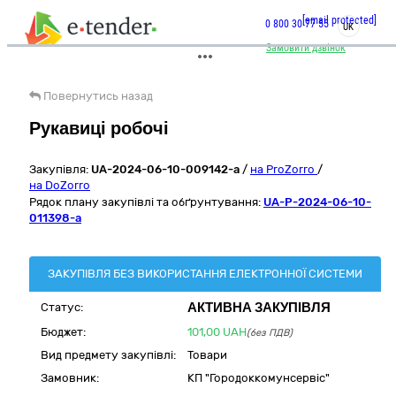
[email protected]
0 800 30 77 55
UK
Замовити дзвінок
Повернутись назад
Рукавиці робочі
Закупівля:
UA-2024-06-10-009142-a
/
на ProZorro
/
на DoZorro
Рядок плану закупівлі та обґрунтування:
UA-P-2024-06-10-
011398-a
ЗАКУПІВЛЯ БЕЗ ВИКОРИСТАННЯ ЕЛЕКТРОННОЇ СИСТЕМИ
АКТИВНА ЗАКУПІВЛЯ
Статус:
Бюджет:
101,00
UAH
(без ПДВ)
Вид предмету закупівлі:
Товари
Замовник:
КП "Городоккомунсервіс"