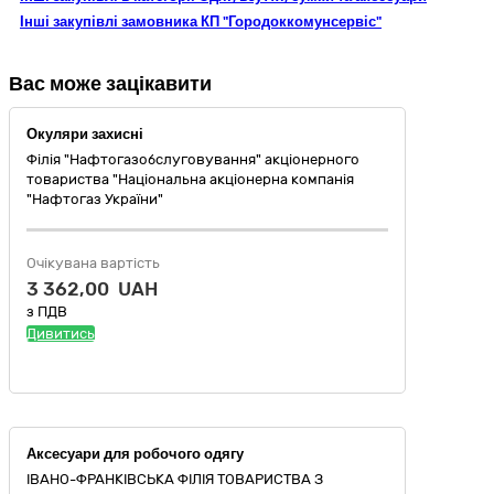
Інші закупівлі замовника КП "Городоккомунсервіс"
Вас може зацікавити
Окуляри захисні
Філія "Нафтогазобслуговування" акціонерного
товариства "Національна акціонерна компанія
"Нафтогаз України"
Очікувана вартість
3 362,00 UAH
з ПДВ
Дивитись
Аксесуари для робочого одягу
ІВАНО-ФРАНКІВСЬКА ФІЛІЯ ТОВАРИСТВА З