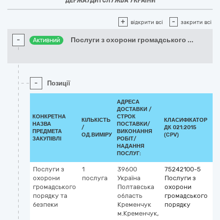
ДЕРЖАУДИТСЛУЖБА УКРАЇНИ
+
-
відкрити всі
закрити всі
-
Послуги з охорони громадського
...
Активний
-
Позиції
АДРЕСА
ДОСТАВКИ /
КОНКРЕТНА
СТРОК
КІЛЬКІСТЬ
КЛАСИФІКАТОР
НАЗВА
ПОСТАВКИ/
/
ДК 021:2015
К
ПРЕДМЕТА
ВИКОНАННЯ
ОД.ВИМІРУ
(CPV)
ЗАКУПІВЛІ
РОБІТ/
НАДАННЯ
ПОСЛУГ:
Послуги з
1
39600
75242100-5
охорони
послуга
Україна
Послуги з
громадського
Полтавська
охорони
порядку та
область
громадського
безпеки
Кременчук
порядку
м.Кременчук,