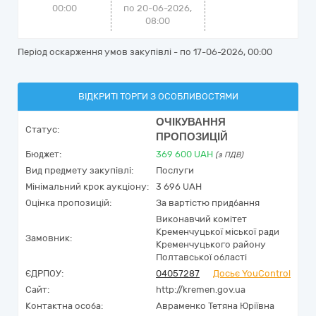
00:00
по 20-06-2026,
08:00
Період оскарження умов закупівлі - по
17-06-2026, 00:00
ВІДКРИТІ ТОРГИ З ОСОБЛИВОСТЯМИ
ОЧІКУВАННЯ
Статус:
ПРОПОЗИЦІЙ
Бюджет:
369 600
UAH
(з ПДВ)
Вид предмету закупівлі:
Послуги
Мінімальний крок аукціону:
3 696 UAH
Оцінка пропозицій:
За вартістю придбання
Виконавчий комітет
Кременчуцької міської ради
Замовник:
Кременчуцького району
Полтавської області
ЄДРПОУ:
04057287
Досьє YouControl
Сайт:
http://kremen.gov.ua
Контактна особа:
Авраменко Тетяна Юріївна