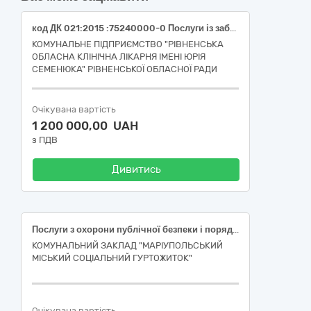
код ДК 021:2015 :75240000-0 Послуги із забезпечення громадської безпеки, охорони правопорядку та громадського порядку (Послуги з фізичної охорони приміщення комунального підприємства «Рівненська обласна клінічна лікарня імені Юрія Семенюка» Рівненської обласної ради (за адресою: м. Рівне, вул.Київська,78Г ))
КОМУНАЛЬНЕ ПІДПРИЄМСТВО "РІВНЕНСЬКА
ОБЛАСНА КЛІНІЧНА ЛІКАРНЯ ІМЕНІ ЮРІЯ
СЕМЕНЮКА" РІВНЕНСЬКОЇ ОБЛАСНОЇ РАДИ
Очікувана вартість
1 200 000,00 UAH
з ПДВ
Дивитись
Послуги з охорони публічної безпеки і порядку для облаштування приміщень для розміщення внутрішньо-переміщених та/або евакуйованих осіб
КОМУНАЛЬНИЙ ЗАКЛАД "МАРІУПОЛЬСЬКИЙ
МІСЬКИЙ СОЦІАЛЬНИЙ ГУРТОЖИТОК"
Очікувана вартість