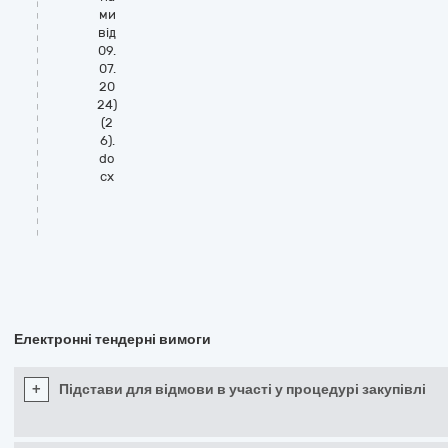
ми
від
09.
07.
20
24)
(2
6).
do
cx
Електронні тендерні вимоги
+
Підстави для відмови в участі у процедурі закупівлі