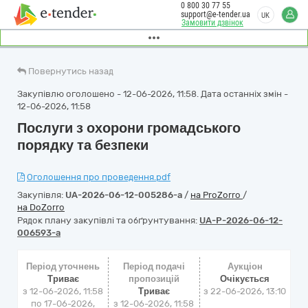
0 800 30 77 55
support@e-tender.ua
UK
Замовити дзвінок
Повернутись назад
Закупівлю оголошено - 12-06-2026, 11:58. Дата останніх змін -
12-06-2026, 11:58
Послуги з охорони громадського
порядку та безпеки
Оголошення про проведення.pdf
Закупівля:
UA-2026-06-12-005286-a
/
на ProZorro
/
на DoZorro
Рядок плану закупівлі та обґрунтування:
UA-P-2026-06-12-
006593-a
Період уточнень
Період подачі
Аукціон
Триває
пропозицій
Очікується
з 12-06-2026, 11:58
Триває
з
22-06-2026, 13:10
по 17-06-2026,
з 12-06-2026, 11:58