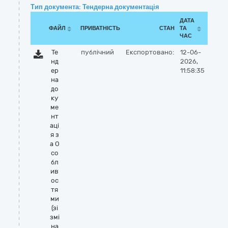
Тип документа: Тендерна документація
ДАТА
ФАЙЛ
ПРИВАТНІСТЬ
СТАН
ТА
ЧАС
Те
публічний
Експортовано:
12-06-
нд
2026,
ер
11:58:35
на
до
ку
ме
нт
аці
я з
а О
со
бл
ив
ос
тя
ми
(зі
змі
на