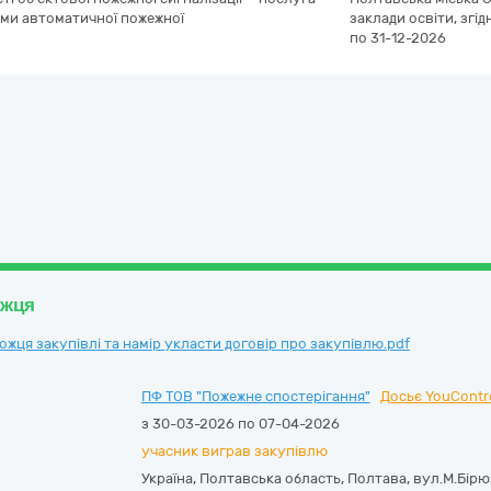
еми автоматичної пожежної
заклади освіти, згід
по 31-12-2026
ожця
ця закупівлі та намір укласти договір про закупівлю.pdf
ПФ ТОВ "Пожежне спостерігання"
Досьє YouContr
з 30-03-2026 по 07-04-2026
учасник виграв закупівлю
Україна
,
Полтавська область
,
Полтава,
вул.М.Бірюз