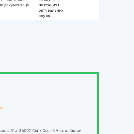
но документації
пожежних і
рятувальних
служб
ol
ова, 51 а
,
36007
,
Сень Сергій Анатолійович