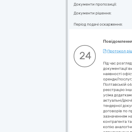
Документи пропозиції:
Документи рішення:
Період подачі оскарження:
Повідомлення
Протокол ріш
24
Під час розгляду пропозиції Учасника Управління поліції охорони в Полтавській області на відповідність вимогам тендерної документації виявлено такі невідповідності: 1) У складі тендерної документації Додаток 4 Замовник вимагав: «2.2. На підтвердження наявності офісу, приміщення операторного залу, залученої матеріально-технічної бази Учасник надає актуальні/діючі договори оренди/послуг/лізингу тощо, з усіма додатками, що є невід’ємними частинами такого договору.» Учасник Управління поліції охорони в Полтавській області надав документ «витяг адмін приміщення.pdf» - Витяг з Державного реєстру речових прав на нерухоме майно про реєстрацію іншого речового права. Але в складі пропозиції Учасника відсутні актуальні/діючі договори оренди/послуг/лізингу тощо, з усіма додатками, що є невід’ємними частинами такого договору. Учасник Управління поліції охорони в Полтавській області має надати актуальні/діючі договори оренди/послуг/лізингу тощо, з усіма додатками, що є невід’ємними частинами такого договору. 2) У складі тендерної документації Додаток 4 Замовник вимагав: «1.1. Наявність документально підтвердженого досвіду виконання аналогічних договорів по предмету закупівлі: - Скан - копія довідки від учасника в довільній формі про вико