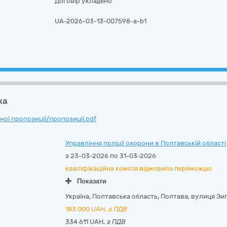
Договір укладено
UA-2026-03-13-007598-a-b1
ка
ої пропозиції/пропозиції.pdf
Управління поліції охорони в Полтавській області
з 23-03-2026 по 31-03-2026
кваліфікаційна комісія відмовила переможцю
Показати
Україна
,
Полтавська область
,
Полтава,
вулиця Зиг
183 000
UAH,
з ПДВ
334 611 UAH,
з ПДВ