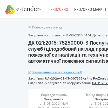
PROZORRO
PROZORRO MARKET
Повернутись назад
Закупівлю оголошено - 13-03-2026, 14:14. Дата остан
ДК 021:2015: 75250000-3 Послуг
служб (цілодобовий нагляд праце
пожежної сигналізації та техніч
автоматичної пожежної сигналіза
Оголошення про проведення.pdf
Закупівля:
UA-2026-03-13-007598-a
/
на ProZorro
Рядок плану закупівлі та обґрунтування:
UA-P-202
Період уточнень
Період подачі
Завершився
Заверш
з 13-03-2026, 14:14
з 13-03-202
по 18-03-2026, 00:00
по 21-03-202