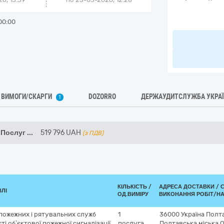
00:00
ВИМОГИ/СКАРГИ
DOZORRO
ДЕРЖАУДИТСЛУЖБА УКРА
1
 Послуг
...
519 796
UAH
(з ПДВ)
КІЛЬКІСТЬ /
АДРЕСА ДОСТАВКИ /
ВЛІ
ОД.ВИМІРУ
ВИКОНАННЯ РОБІТ/НА
 пожежних і рятувальних служб
1
36000
Україна
Полта
і об’єктової пожежної сигналізації
послуга
Полтавська міська 