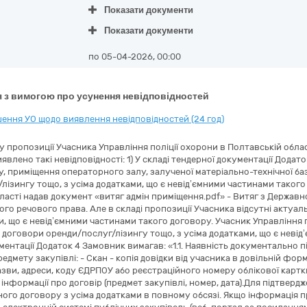
Показати документи
Показати документи
по 05-04-2026, 00:00
 з вимогою про усунення невідповідностей
ення УО щодо виявлення невідповідностей (24 год)
нання аналогічного договору (ів) із зазначенням назви, адреси, коду ЄДРПОУ або реєстраційного номеру облікової картки платника податків (для фізичних осіб) контрагента та інформації про договір (предмет закупівлі, номер, дата).Для підтвердження інформації в довідці учасник має надати копію аналогічного договору з усіма додатками в повному обсязі. Якщо інформація про здійснення закупівлі, що зазначена в п. 1.1. , оприлюднена в електронній системі публічних закупівель (веб-портал за посиланням в мережі Інтернет - https://prozorro.gov.ua) надається зведена інформація із посиланням(и) в мережі Інтернет на сторінці(ки), що відображає(ють) інформацію із оприлюдненими договором(ами). Зразок (орієнтовна форма) довідки щодо відомостей про виконання аналогічних договорів із зазначенням назв, адрес, коду ЄДРПОУ або реєстраційного номеру облікової картки платника податків (для фізичних осіб) та контактних телефонів Контрагентів та інформації про договір (предмет закупівлі, номер, дата) (п.1.1 додатку 4 тендерної документації): №, дата договору Найменування предмету закупівлі Контрагент Адреса, контактний телефон Контрагента Код ЄДРПОУ Контрагента Керівник _____________________ *Аналогічним вважається договір за ДК 021:2015:75250000-3 Послуги пожежних та рятувалних служб та/або по предмету закупівлі» Учасник Управління поліції охорони в Полтавській області надав документ «довідка анлог договір.pdf». Але згідно інформації, що оприлюднена в електронній системі публічних закупівель (веб-портал за посиланням в мережі Інтернет - https://prozorro.gov.ua/uk/tender/UA-2024-03-14-010441-a), зазначено код ДК, який відрізняється від коду, вказаного Учасником в електронних полях тендерної пропозиції. З метою усунення невідповідностей Учасник має надати пояснення та/або документальне підтвердження щодо розбіжності кодів ДК та привести інформацію у відповідність. 3) У складі тендерної документації Додаток 4 Замовник вимагав: «2.3. Інформація про автомобільну техніку : Учасник у складі тендерної пропозиції повинен надати документальне підтвердження наявності автомобільної техніки , що планується залучати для виконання робіт/надання послуг, а саме: • у разі якщо автомобільна техніка є власністю учасника, на підтвердження подаються копії реєстраційних документів (технічних паспортів) на відповідну автомобільну техніку; • у разі якщо автомобільна техніка залучається на умовах оренди, лізингу або надання транспортних послуг, учасник подає копії відповідних договорів (з усіма додатками та додатковими угодами) оренди, лізингу або договорів про надання послуг із використанням зазначеної автомобільної техніки. Надані договори повинні бути чинними на дату подання тендерної пропозиції або містити підтвердження наміру сторін щодо продовження строку їх дії (лист-підтвердження, протокол намірів тощо).» Учасник Управління поліції охорони в Полтавській області надав Довідку про наявність обладнання та матеріально-технічної бази, у якій зазначає: Службовий автомобіль RENAULT DUSTER, 3, справні, Власне. Також Учасник надає документ «копії техпаспорта.pdf», але у власності Учасника автомобілі: RENAULT SANDERO (р/н 171474), RENAULT SANDERO (р/н 171470), RENAULT DUSTER (р/н 171522). Учасник Управління поліції охорони в Полтавській області має виправити невідповідності у своїй тендерній пропозиції. 4) У складі тендерної документації Додаток 4 Замовник вимагав: «3.1. Довідка у довільній формі, що містить інформацію про наявність працівників відповідної кваліфікації , які мають необхідні знання та досвід. У довідці має бути вказана наступна інформація: ПІП працівника, посада, форма використання праці (штатний працівник або залучений на договірних умовах), досвід роботи. Виконавець повинен мати оперативний персонал на території Полтавської територіальної громади для оперативного реагування в випадках несанкціонованого спрацювання та будь-якої технічної несправності системи в умовах перебування великої кількості осіб на об’єкті (достатню кількість працівників, не менше двох осіб) з відповідною кваліфікацією, які мають необхідні знання та досвід для здійснення цілодобового спостереження за спрацюванням засобів пожежної сигналізації та технічного обслуговування системи пожежної сигналізації. Обов’язкова наявність у штаті ( у складі документації надати штатний розклад затверджений на початок року без розголошення інформації що до отримання заробітної плати персоналом Учасника ) Учасника персоналу: - інженер/інженер-програміст з вищою технічною освітою (інженер повинен мати вищу освіту за однією із спеціальностей у галузі знань “Інформаційні технології”(“Інформаційні мережі”), “Автоматизація та приладобудування” що підтверджується копією диплома (без додатків)); - електромонтер охоронно-пожежної сигналізації (надати свідоцтво/диплом/посвідчення про отримання відповідної кваліфікації (монтаж, підтримання експлуатаційної придатності систем пожежної сигналізації (технічне обслуговування), систем пожежної сигналізації , оповіщування про пожежу та управління евакуацією людей , устаткування передачі тривожних сповіщень)) діючі на момент подання документів); - налагоджувальник контрольно-вимірювальних приладів та автоматики (КВПтаА) (надати свідоцтво/диплом/посвідчення про отримання відповідної кваліфікації (монтаж, підтримання експлуатаційної придатності систем пожежної сигналізації (технічне обслуговування), систем пожежної сигналізації , оповіщування про пожежу та управління евакуацією людей , устаткування передачі тривожних сповіщень)) діючі на момент подання документів) ; На підтвердження кваліфікації електромонтера охоронно-пожежної сигналізації та налагоджувальника контрольно-вимірювальних приладів та автоматики Учасник має надати ска