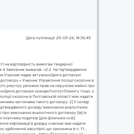
Дата публікації:
25-03-26, 14:36:45
н -копії кваліфікаціних чинних посвідчень про спеціальне навчання з питань охорони праці (знання Законів України «Про охорону праці», «Про загальнообов’язкове державне соціальне страхування», законодавства про Працю, нормативних актів з охорони праці, вибухопожежо- та електробезпеки та надання домедичної допомоги потерпілим у разі нещасного випадку, НПАОП 0.00-1.15-07 Правила охорони праці під час виконання робіт на висоті , НПАОП 0.00-1.71-13 Правила охорони праці під час роботи з інструментом та пристроями, Правила пожежної безпеки).* * Навчання та перевірка знань з питань охорони праці (ОП) є обов’язковими для працівників на підприємстві, згідно зі ст. 18 Закону України «Про охорону праці». Роботодавець зобов'язаний організувати навчання за власний кошт під час прийняття на роботу та періодично в процесі діяльності. * Забороняється залучати до робіт з підвищеної небезпеки осіб за договорами цивільно-правового характеру (п.п.4.13, 4.22, 21.1.2 НПАОП 45.2-7.02-12 ДБН А.3.2-2009 «Охорона праці й промислова безпека в будівництві. Основні положення» ) - диспетчер АПС - не менше 4 осіб відповідно до Ліцензійних умов (Учасник має надати штатний розклад);» Учасник Управління поліції охорони в Полтавській області не надав на підтвердження кваліфікації електромонтера охоронно-пожежної сигналізації: свідоцтво/диплом/посвідчення про отримання відповідної кваліфікації а саме: (монтаж, підтримання експлуатаційної придатності систем пожежної сигналізації) (технічне обслуговування), систем пожежної сигналізації, оповіщування про пожежу та управління евакуацією людей, устаткування передачі тривожних сповіщень), діючі на момент подання документів, а Згідно документів Учасника: - Кошиль О.О. (електромонтер охоронно-пожежної сигналізації) - загальні занння по посвідченню № 012-25/7 має загальну форму навчання , не відповідає умовам кваліфікації (монтаж, підтримання експлуатаційної придатності систем пожежної сигналізації (технічне обслуговування), систем пожежної сигналізації, оповіщування про пожежу та управління евакуацією людей, устаткування передачі тривожних сповіщень)) діючі на момент подання документів); Філоніч О.О. (електромонтер охоронно-пожежної сигналізації ) - загальні зання по посвідченню № 012-25/8 має загальну форму навчання , не відповідає умовам кваліфікації (монтаж, підтримання експлуатаційної придатності систем пожежної сигналізації (технічне обслуговування), систем пожежної сигналізації, оповіщування про пожежу та управління евакуацією людей, устаткування передачі тривожних сповіщень)) діючі на момент подання документів); Тригуб О.В. по договору субпідряду ПП«ЯВІР-2000» (налагоджувальник контрольно-вимірювальних приладів та автоматики КВіП ) , по посвідченню № 012-25/7 має загальну форму навчання (посвідчення не мають специфіки роботи), не відповідає умовам кваліфікації (монтаж, підтримання експлуатаційної придатності систем пожежної сигналізації (технічне обслуговування), систем пожежної сигналізації, оповіщування про пожежу та управління евакуацією людей, устаткування передачі тривожних сповіщень)) діючі на мом