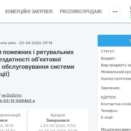
КОМЕРЦІЙНІ ЗАКУПІВЛІ
PROZORRO.ПРОДАЖІ
ніх змін - 20-04-2026, 09:14
и пожежних і рятувальних
Статус:
здатності об’єктової
Бюджет:
Вид предмету за
не обслуговування системи
Мінімальний кро
ції)
Оцінка пропозиц
Замовник:
/
на DoZorro
ЄДРПОУ:
6-03-13-008463-a
Контактна особ
Телефон:
 пропозицій
Аукціон
E-mail:
ився
Завершився
6, 14:14
з
23-03-2026, 11:53
Місцезнаходжен
6, 13:39
по
23-03-2026, 12:28