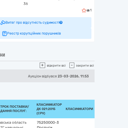
36
1
Витяг про відсутність судимості
Реєстр корупційних порушників
ЇНИ
+
-
відкрити всі
закрити всі
Аукціон відбувся
23-03-2026, 11:53
КЛАСИФІКАТОР
СТРОК ПОСТАВКИ/
ДК 021:2015
КЛАСИФІКАТОРИ
ДАННЯ ПОСЛУГ:
(CPV)
вська область
75250000-3
ОТГ
навчальні
Послуги