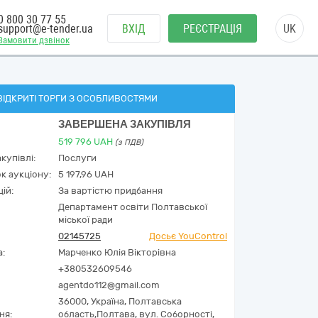
0 800 30 77 55
support@e-tender.ua
ВХІД
РЕЄСТРАЦІЯ
UK
Замовити дзвінок
ВІДКРИТІ ТОРГИ З ОСОБЛИВОСТЯМИ
ЗАВЕРШЕНА ЗАКУПІВЛЯ
519 796
UAH
(з ПДВ)
купівлі:
Послуги
к аукціону:
5 197,96 UAH
ій:
За вартістю придбання
Департамент освіти Полтавської
міської ради
02145725
Досьє YouControl
а:
Марченко Юлія Вікторівна
+380532609546
agentdo112@gmail.com
36000,
Україна
,
Полтавська
ня:
область,
Полтава,
вул. Соборності,