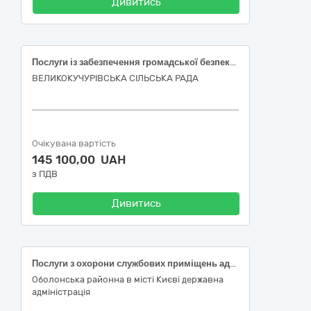
Дивитись
Послуги із забезпечення громадської безпеки, охорони правопорядку та реагування на тривожні повідомлення
ВЕЛИКОКУЧУРІВСЬКА СІЛЬСЬКА РАДА
Очікувана вартість
145 100,00 UAH
з ПДВ
Дивитись
Послуги з охорони службових приміщень адміністративної будівлі Оболонської районної в місті Києві державної адміністрації, ДК 021:2015 - 75240000-0 «Послуги із забезпечення громадської безпеки, охорони правопорядку та громадського порядку»
Оболонська районна в місті Києві державна
адміністрація