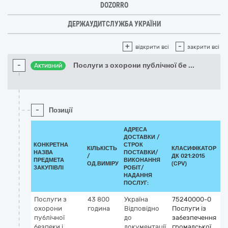
DOZORRO
ДЕРЖАУДИТСЛУЖБА УКРАЇНИ
+
-
відкрити всі
закрити всі
-
Послуги з охорони публічної бе
...
Активний
-
Позиції
АДРЕСА
ДОСТАВКИ /
КОНКРЕТНА
СТРОК
КІЛЬКІСТЬ
КЛАСИФІКАТОР
НАЗВА
ПОСТАВКИ/
/
ДК 021:2015
ПРЕДМЕТА
ВИКОНАННЯ
ОД.ВИМІРУ
(CPV)
ЗАКУПІВЛІ
РОБІТ/
НАДАННЯ
ПОСЛУГ:
Послуги з
43 800
Україна
75240000-0
охорони
година
Відповідно
Послуги із
публічної
до
забезпечення
безпеки і
документації
громадської