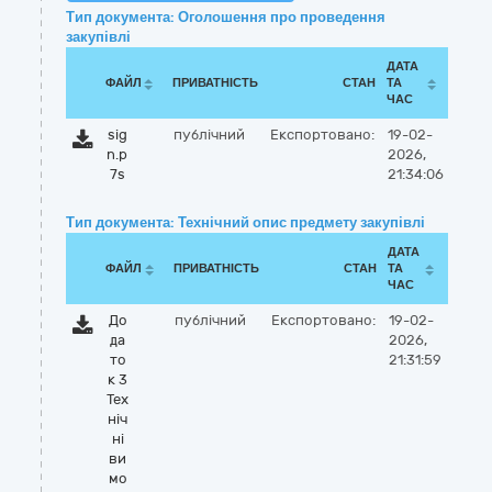
Тип документа: Оголошення про проведення
закупівлі
ДАТА
ФАЙЛ
ПРИВАТНІСТЬ
СТАН
ТА
ЧАС
sig
публічний
Експортовано:
19-02-
n.p
2026,
7s
21:34:06
Тип документа: Технічний опис предмету закупівлі
ДАТА
ФАЙЛ
ПРИВАТНІСТЬ
СТАН
ТА
ЧАС
До
публічний
Експортовано:
19-02-
да
2026,
то
21:31:59
к 3
Тех
ніч
ні
ви
мо