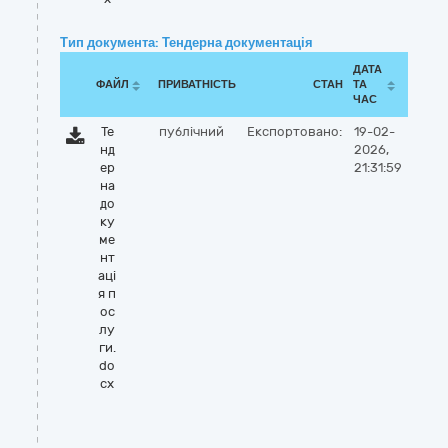
Тип документа: Тендерна документація
ДАТА
ФАЙЛ
ПРИВАТНІСТЬ
СТАН
ТА
ЧАС
Те
публічний
Експортовано:
19-02-
нд
2026,
ер
21:31:59
на
до
ку
ме
нт
аці
я п
ос
лу
ги.
do
cx