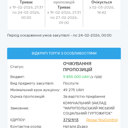
Триває
пропозицій
Очікується
з 19-02-2026, 21:31
Триває
з
02-03-2026,
по 24-02-2026,
з 19-02-2026, 21:31
14:42
00:00
по 27-02-2026,
09:00
Період оскарження умов закупівлі - по
24-02-2026, 00:00
ВІДКРИТІ ТОРГИ З ОСОБЛИВОСТЯМИ
ОЧІКУВАННЯ
Статус:
ПРОПОЗИЦІЙ
Бюджет:
9 855 000
UAH
(з ПДВ)
Вид предмету закупівлі:
Послуги
Мінімальний крок аукціону:
49 275 UAH
Оцінка пропозицій:
За вартістю придбання
КОМУНАЛЬНИЙ ЗАКЛАД
Замовник:
"МАРІУПОЛЬСЬКИЙ МІСЬКИЙ
СОЦІАЛЬНИЙ ГУРТОЖИТОК"
ЄДРПОУ:
37121913
Досьє YouControl
Контактна особа:
Наталя Дудко