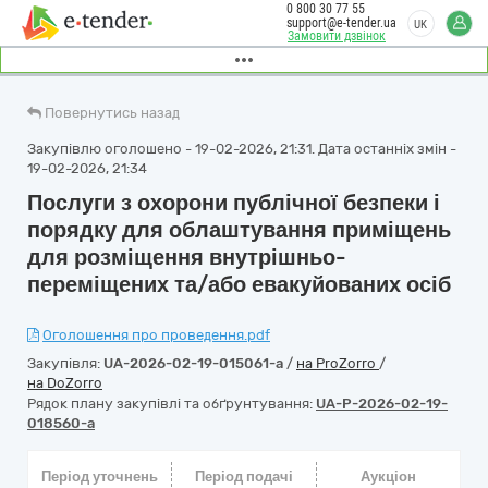
0 800 30 77 55
support@e-tender.ua
UK
Замовити дзвінок
Повернутись назад
Закупівлю оголошено - 19-02-2026, 21:31. Дата останніх змін -
19-02-2026, 21:34
Послуги з охорони публічної безпеки і
порядку для облаштування приміщень
для розміщення внутрішньо-
переміщених та/або евакуйованих осіб
Оголошення про проведення.pdf
Закупівля:
UA-2026-02-19-015061-a
/
на ProZorro
/
на DoZorro
Рядок плану закупівлі та обґрунтування:
UA-P-2026-02-19-
018560-a
Період уточнень
Період подачі
Аукціон