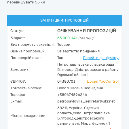
перевищувати 55 км
ЗАПИТ (ЦІНИ) ПРОПОЗИЦІЙ
ОЧІКУВАННЯ ПРОПОЗИЦІЙ
Статус:
Бюджет:
55 000
UAH
(без ПДВ)
Вид предмету закупівлі:
Товари
Оцінка пропозицій:
За вартістю придбання
Попередній етап:
Так
Перейти до відбору
Петропавлівська сільська рада
Замовник:
Білгород-Дністровського району
Одеської області
ЄДРПОУ:
04380703
Досьє YouControl
Контактна особа:
Сокол Оксана Леонідівна
Телефон:
+380674896246
E-mail:
petropavlovka_sekretar@ukr.net
68211,
Україна
,
Одеська
область,
село Петропавлівка
Місцезнаходження:
Білгород-Дністровського
району,
вул. Миру, будинок 1