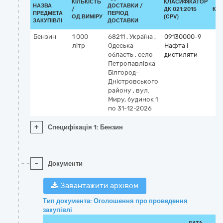
КІЛЬКІСТЬ
КЛАСИФІКАТОР
НАЗВА
ДОСТАВКИ /
/
ДК 021:2015
КЛ
ПРЕДМЕТА
ПЕРІОД
ОД.ВИМІРУ
(CPV)
ЗАКУПІВЛІ
ДОСТАВКИ
Бензин
1 000
68211
,
Україна
,
09130000-9
літр
Одеська
Нафта і
область
,
село
дистиляти
Петропавлівка
Білгород-
Дністровського
району
,
вул.
Миру, будинок 1
по 31-12-2026
+
Специфікація 1: Бензин
-
Документи
Завантажити архівом
Тип документа: Оголошення про проведення
закупівлі