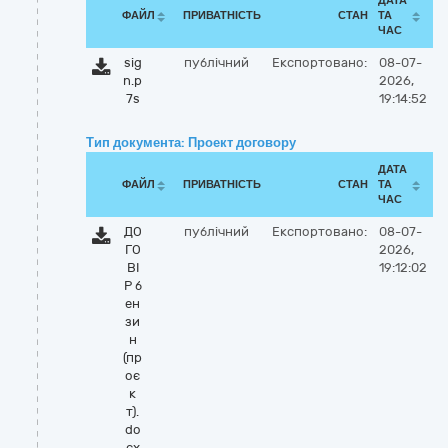
ДАТА
ФАЙЛ
ПРИВАТНІСТЬ
СТАН
ТА
ЧАС
sig
публічний
Експортовано:
08-07-
n.p
2026,
7s
19:14:52
Тип документа: Проект договору
ДАТА
ФАЙЛ
ПРИВАТНІСТЬ
СТАН
ТА
ЧАС
ДО
публічний
Експортовано:
08-07-
ГО
2026,
ВІ
19:12:02
Р б
ен
зи
н
(пр
оє
к
т).
do
cx