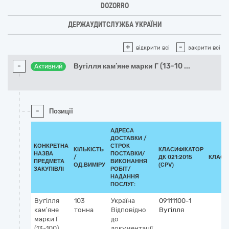
DOZORRO
ДЕРЖАУДИТСЛУЖБА УКРАЇНИ
+
-
відкрити всі
закрити всі
-
Вугілля кам’яне марки Г (13-10
...
Активний
-
Позиції
АДРЕСА
ДОСТАВКИ /
КОНКРЕТНА
СТРОК
КІЛЬКІСТЬ
КЛАСИФІКАТОР
НАЗВА
ПОСТАВКИ/
/
ДК 021:2015
КЛАСИ
ПРЕДМЕТА
ВИКОНАННЯ
ОД.ВИМІРУ
(CPV)
ЗАКУПІВЛІ
РОБІТ/
НАДАННЯ
ПОСЛУГ:
Вугілля
103
Україна
09111100-1
кам’яне
тонна
Відповідно
Вугілля
марки Г
до
(13-100)
документації