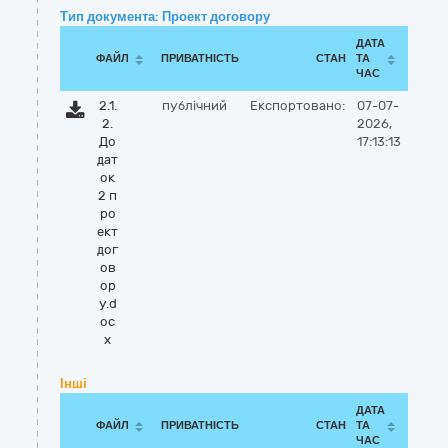
Тип документа: Проект договору
ДАТА
ФАЙЛ
ПРИВАТНІСТЬ
СТАН
ТА
ЧАС
2.1.
публічний
Експортовано:
07-07-
2.
2026,
До
17:13:13
дат
ок
2 п
ро
ект
дог
ов
ор
у.d
oc
x
Інші
ДАТА
ФАЙЛ
ПРИВАТНІСТЬ
СТАН
ТА
ЧАС