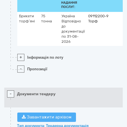
НАДАННЯ
ПОСЛУГ:
Брикети
75
Україна
09112200-9
торф’яні
тонна
Відповідно
Торф
до
документації
по 31-08-
2026
+
Інформація по лоту
-
Пропозиції
-
Документи тендеру
Завантажити архівом
Тип документа: Тендерна документація