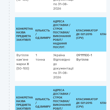
по 31-08-
2026
АДРЕСА
ДОСТАВКИ /
КОНКРЕТНА
СТРОК
КІЛЬКІСТЬ
КЛАСИФІКАТОР
НАЗВА
ПОСТАВКИ/
/
ДК 021:2015
КЛАСИ
ПРЕДМЕТА
ВИКОНАННЯ
ОД.ВИМІРУ
(CPV)
ЗАКУПІВЛІ
РОБІТ/
НАДАННЯ
ПОСЛУГ:
Вугілля
1
Україна
09111100-1
кам’яне
тонна
Відповідно
Вугілля
марки Ж
до
(50-100)
документації
по 31-08-
2026
АДРЕСА
ДОСТАВКИ /
КОНКРЕТНА
СТРОК
КІЛЬКІСТЬ
КЛАСИФІКАТОР
НАЗВА
ПОСТАВКИ/
/
ДК 021:2015
КЛАСИ
ПРЕДМЕТА
ВИКОНАННЯ
ОД.ВИМІРУ
(CPV)
ЗАКУПІВЛІ
РОБІТ/