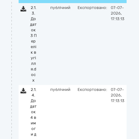
2.1.
публічний
Експортовано:
07-07-
3.
2026,
До
17:13:13
дат
ок
3 П
ер
елі
к в
угі
лл
я.d
oc
x
2.1.
публічний
Експортовано:
07-07-
4.
2026,
До
17:13:13
дат
ок
4 в
им
ог
и д