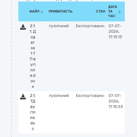
ДАТА
ФАЙЛ
ПРИВАТНІСТЬ
СТАН
ТА
ЧАС
2.1.
публічний
Експортовано:
07-07-
1. Д
2026,
од
17:13:13
ат
ок
1 Т
П в
угі
лл
я.d
oc
x
2.1.
публічний
Експортовано:
07-07-
ТД
2026,
ву
17:15:53
гіл
ля.
do
c