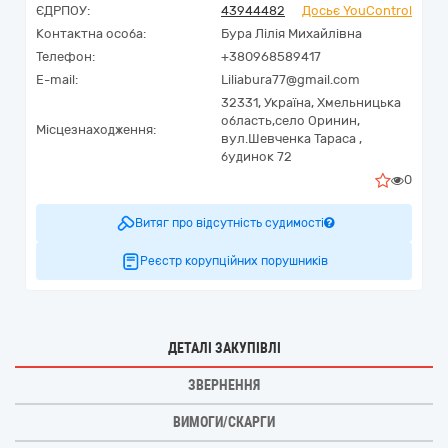
ЄДРПОУ:
43944482
Досьє YouControl
Контактна особа:
Бура Лілія Михайлівна
Телефон:
+380968589417
E-mail:
Liliabura77@gmail.com
32331,
Україна
,
Хмельницька
область,
село Оринин,
Місцезнаходження:
вул.Шевченка Тараса ,
будинок 72
0
Витяг про відсутність судимості
Реєстр корупційних порушників
ДЕТАЛІ ЗАКУПІВЛІ
ЗВЕРНЕННЯ
ВИМОГИ/СКАРГИ