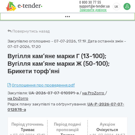
0 800 30 77 55
support@e-tender.ua
UK
Замовити дзвінок
Повернутись назад
Закупівлю оголошено - 07-07-2026, 17:19. Дата останніх змін -
07-07-2026, 17:20
Вугілля кам’яне марки Г (13-100);
Вугілля кам’яне марки Ж (50-100);
Брикети торф’яні
Оголошення про проведення.pdf
Закупівля:
UA-2026-07-07-010591-a
/
на ProZorro
/
на DoZorro
Рядок плану закупівлі та обґрунтування:
UA-P-2026-07-07-
012878-a
Період уточнень
Період подачі
Аукціон
Триває
пропозицій
Очікується