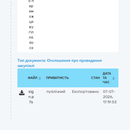
о п
ер
ем
ож
ця
ву
гіл
ля.
do
cx
Тип документа: Оголошення про проведення
закупівлі
ДАТА
ФАЙЛ
ПРИВАТНІСТЬ
СТАН
ТА
ЧАС
sig
публічний
Експортовано:
07-07-
n.p
2026,
7s
17:19:53