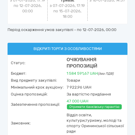
з 07-07-2026, 17:19
Триває
з
16-07-2026, 14:57
по 12-07-2026,
з 07-07-2026, 17:19
00:00
по 15-07-2026,
18:00
Період оскарження умов закупівлі - по
12-07-2026, 00:00
ВІДКРИТІ ТОРГИ З ОСОБЛИВОСТЯМИ
ОЧІКУВАННЯ
Статус:
ПРОПОЗИЦІЙ
Бюджет:
1 584 591,67
UAH
(без ПДВ)
Вид предмету закупівлі:
Товари
Мінімальний крок аукціону:
7 922,96 UAH
Оцінка пропозицій:
За вартістю придбання
47 000 UAH
Забезпечення пропозиції:
Отримати банківську гарантію
Відділ освіти,
культури,туризму, молоді та
Замовник:
спорту Орининської сільської
ради