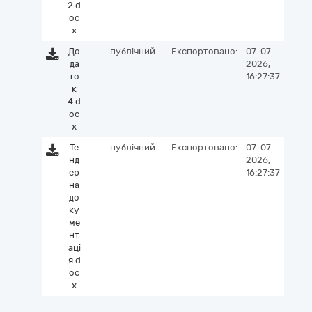
2.d
oc
x
До
публічний
Експортовано:
07-07-
да
2026,
то
16:27:37
к
4.d
oc
x
Те
публічний
Експортовано:
07-07-
нд
2026,
ер
16:27:37
на
до
ку
ме
нт
аці
я.d
oc
x