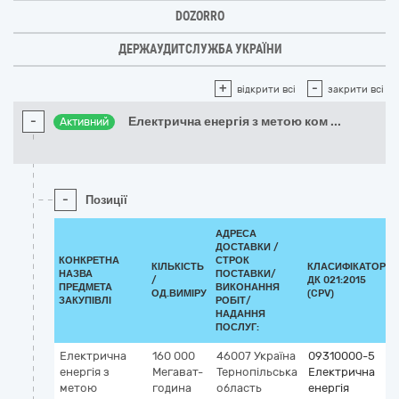
DOZORRO
ДЕРЖАУДИТСЛУЖБА УКРАЇНИ
+
-
відкрити всі
закрити всі
-
Електрична енергія з метою ком
...
Активний
-
Позиції
АДРЕСА
ДОСТАВКИ /
КОНКРЕТНА
СТРОК
КІЛЬКІСТЬ
КЛАСИФІКАТОР
НАЗВА
ПОСТАВКИ/
/
ДК 021:2015
ПРЕДМЕТА
ВИКОНАННЯ
ОД.ВИМІРУ
(CPV)
ЗАКУПІВЛІ
РОБІТ/
НАДАННЯ
ПОСЛУГ:
Електрична
160 000
46007
Україна
09310000-5
енергія з
Мегават-
Тернопільська
Електрична
метою
година
область
енергія