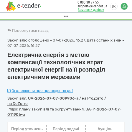
0 800 30 77 55
support@e-tender.ua
UK
Замовити дзвінок
Повернутись назад
Закупівлю оголошено - 07-07-2026, 16:27. Дата останніх змін -
07-07-2026, 16:27
Електрична енергія з метою
компенсації технологічних втрат
електричної енергії на її розподіл
електричними мережами
Оголошення про проведення.pdf
Закупівля:
UA-2026-07-07-009906-a
/
на ProZorro
/
на DoZorro
Рядок плану закупівлі та обґрунтування:
UA-P-2026-07-07-
011906-a
Період уточнень
Період подачі
Аукціон