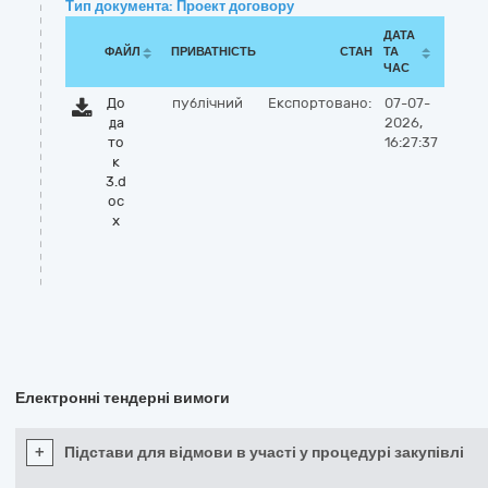
Тип документа: Проект договору
ДАТА
ФАЙЛ
ПРИВАТНІСТЬ
СТАН
ТА
ЧАС
До
публічний
Експортовано:
07-07-
да
2026,
то
16:27:37
к
3.d
oc
x
Електронні тендерні вимоги
+
Підстави для відмови в участі у процедурі закупівлі