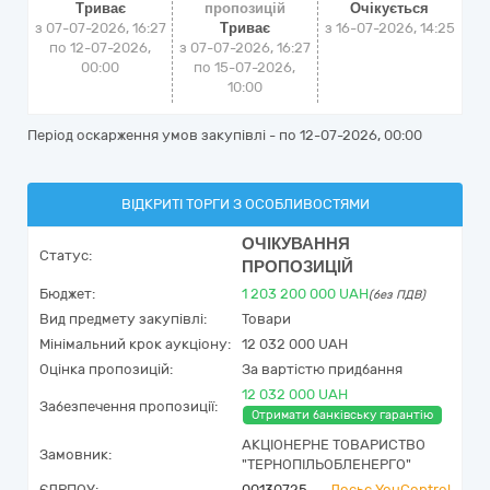
Триває
пропозицій
Очікується
з 07-07-2026, 16:27
Триває
з
16-07-2026, 14:25
по 12-07-2026,
з 07-07-2026, 16:27
00:00
по 15-07-2026,
10:00
Період оскарження умов закупівлі - по
12-07-2026, 00:00
ВІДКРИТІ ТОРГИ З ОСОБЛИВОСТЯМИ
ОЧІКУВАННЯ
Статус:
ПРОПОЗИЦІЙ
Бюджет:
1 203 200 000
UAH
(без ПДВ)
Вид предмету закупівлі:
Товари
Мінімальний крок аукціону:
12 032 000 UAH
Оцінка пропозицій:
За вартістю придбання
12 032 000 UAH
Забезпечення пропозиції:
Отримати банківську гарантію
АКЦІОНЕРНЕ ТОВАРИСТВО
Замовник:
"ТЕРНОПІЛЬОБЛЕНЕРГО"
ЄДРПОУ:
00130725
Досьє YouControl