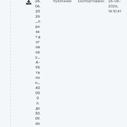
26.
публічний
Експортовано:
26-06-
06.
2026,
20
14:10:41
26
_п
ро
єк
т д
ог
ов
ор
у_
А-
95
та
ло
н_
40
00
0
л.
до
30.
09.
do