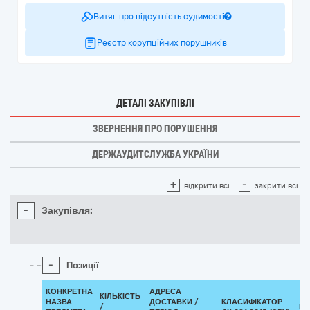
Витяг про відсутність судимості
Реєстр корупційних порушників
ДЕТАЛІ ЗАКУПІВЛІ
ЗВЕРНЕННЯ ПРО ПОРУШЕННЯ
ДЕРЖАУДИТСЛУЖБА УКРАЇНИ
+
-
відкрити всі
закрити всі
-
Закупівля:
-
Позиції
КОНКРЕТНА
АДРЕСА
КІЛЬКІСТЬ
НАЗВА
ДОСТАВКИ /
КЛАСИФІКАТОР
/
КЛ