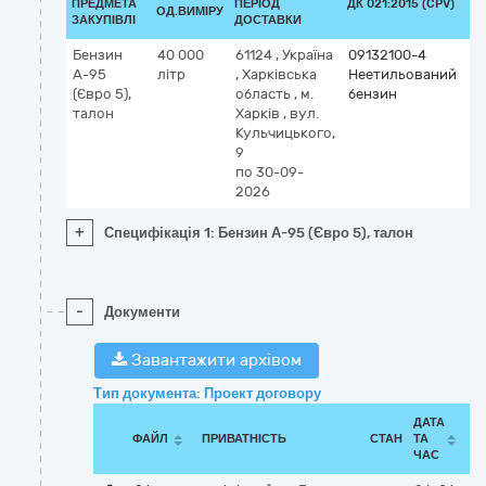
ПРЕДМЕТА
ПЕРІОД
ДК 021:2015 (CPV)
ОД.ВИМІРУ
ЗАКУПІВЛІ
ДОСТАВКИ
Бензин
40 000
61124
,
Україна
09132100-4
А-95
літр
,
Харківська
Неетильований
(Євро 5),
область
,
м.
бензин
талон
Харків
,
вул.
Кульчицького,
9
по 30-09-
2026
+
Специфікація 1: Бензин А-95 (Євро 5), талон
-
Документи
Завантажити архівом
Тип документа: Проект договору
ДАТА
ФАЙЛ
ПРИВАТНІСТЬ
СТАН
ТА
ЧАС