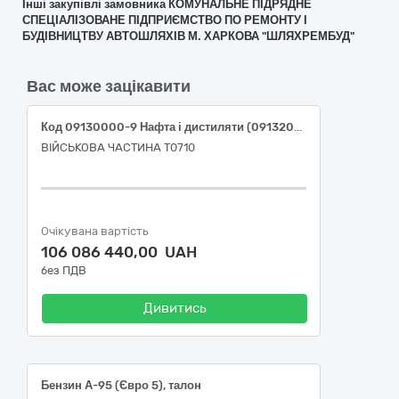
Інші закупівлі замовника КОМУНАЛЬНЕ ПІДРЯДНЕ
СПЕЦІАЛІЗОВАНЕ ПІДПРИЄМСТВО ПО РЕМОНТУ І
БУДІВНИЦТВУ АВТОШЛЯХІВ М. ХАРКОВА "ШЛЯХРЕМБУД"
Вас може зацікавити
Код 09130000-9 Нафта і дистиляти (09132000-3 Бензин А-95 Євро-5 (ДСТУ 7687:2015); 09134200-9 Дизельне паливо Євро-5 (ДСТУ 7688:2015)
ВІЙСЬКОВА ЧАСТИНА Т0710
Очікувана вартість
106 086 440,00 UAH
без ПДВ
Дивитись
Бензин А-95 (Євро 5), талон