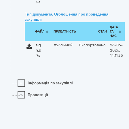
cx
Тип документа: Оголошення про проведення
закупівлі
ДАТА
ФАЙЛ
ПРИВАТНІСТЬ
СТАН
ТА
ЧАС
sig
публічний
Експортовано:
26-06-
n.p
2026,
7s
14:11:25
+
Інформація по закупівлі
-
Пропозиції