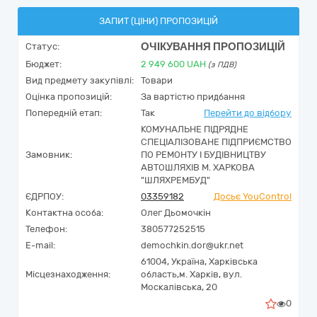
ЗАПИТ (ЦІНИ) ПРОПОЗИЦІЙ
ОЧІКУВАННЯ ПРОПОЗИЦІЙ
Статус:
Бюджет:
2 949 600
UAH
(з ПДВ)
Вид предмету закупівлі:
Товари
Оцінка пропозицій:
За вартістю придбання
Попередній етап:
Так
Перейти до відбору
КОМУНАЛЬНЕ ПІДРЯДНЕ
СПЕЦІАЛІЗОВАНЕ ПІДПРИЄМСТВО
Замовник:
ПО РЕМОНТУ І БУДІВНИЦТВУ
АВТОШЛЯХІВ М. ХАРКОВА
"ШЛЯХРЕМБУД"
ЄДРПОУ:
03359182
Досьє YouControl
Контактна особа:
Олег Дьомочкін
Телефон:
380577252515
E-mail:
demochkin.dor@ukr.net
61004,
Україна
,
Харківська
Місцезнаходження:
область,
м. Харків,
вул.
Москалівська, 20
0