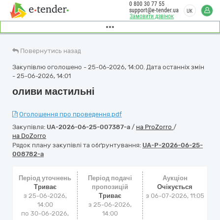
0 800 30 77 55
support@e-tender.ua
UK
Замовити дзвінок
Повернутись назад
Закупівлю оголошено - 25-06-2026, 14:00. Дата останніх змін
- 25-06-2026, 14:01
оливи мастильні
Оголошення про проведення.pdf
Закупівля:
UA-2026-06-25-007387-a
/
на ProZorro
/
на DoZorro
Рядок плану закупівлі та обґрунтування:
UA-P-2026-06-25-
008782-a
Період уточнень
Період подачі
Аукціон
Триває
пропозицій
Очікується
з 25-06-2026,
Триває
з
06-07-2026, 11:05
14:00
з 25-06-2026,
по 30-06-2026,
14:00