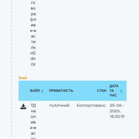
го
во
ра
(ол
ив
и м
ас
ти
ль
ні).
do
cx
Інші
ДАТА
ФАЙЛ
ПРИВАТНІСТЬ
СТАН
ТА
ЧАС
ТД
публічний
Експортовано:
25-06-
на
2026,
ол
14:00:19
ив
и м
ас
ти