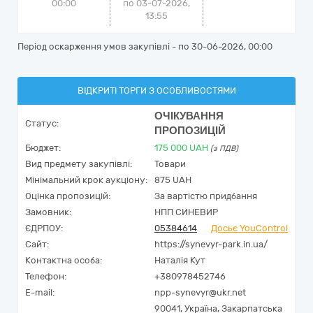
00:00
по 03-07-2026,
13:55
Період оскарження умов закупівлі - по
30-06-2026, 00:00
ВІДКРИТІ ТОРГИ З ОСОБЛИВОСТЯМИ
ОЧІКУВАННЯ
Статус:
ПРОПОЗИЦІЙ
Бюджет:
175 000
UAH
(з ПДВ)
Вид предмету закупівлі:
Товари
Мінімальний крок аукціону:
875 UAH
Оцінка пропозицій:
За вартістю придбання
Замовник:
НПП СИНЕВИР
ЄДРПОУ:
05384614
Досьє YouControl
Сайт:
https://synevyr-park.in.ua/
Контактна особа:
Наталія Кут
Телефон:
+380978452746
E-mail:
npp-synevyr@ukr.net
90041,
Україна
,
Закарпатська