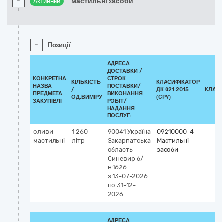
-
мастильні засоби
Активний
-
Позиції
АДРЕСА
ДОСТАВКИ /
КОНКРЕТНА
СТРОК
КІЛЬКІСТЬ
КЛАСИФІКАТОР
НАЗВА
ПОСТАВКИ/
/
ДК 021:2015
КЛАС
ПРЕДМЕТА
ВИКОНАННЯ
ОД.ВИМІРУ
(CPV)
ЗАКУПІВЛІ
РОБІТ/
НАДАННЯ
ПОСЛУГ:
оливи
1 260
90041
Україна
09210000-4
мастильні
літр
Закарпатська
Мастильні
область
засоби
Синевир
б/
н.1626
з 13-07-2026
по 31-12-
2026
АДРЕСА