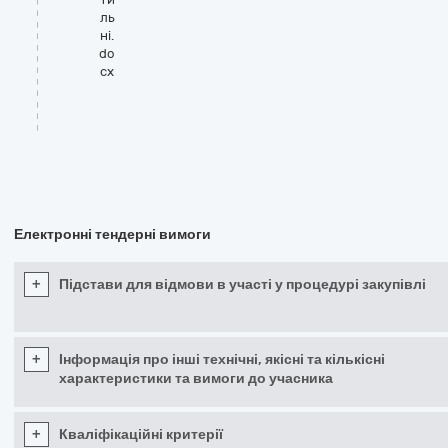
ль
ні.
do
cx
Електронні тендерні вимоги
+
Підстави для відмови в участі у процедурі закупівлі
+
Інформація про інші технічні, якісні та кількісні
характеристики та вимоги до учасника
+
Кваліфікаційні критерії