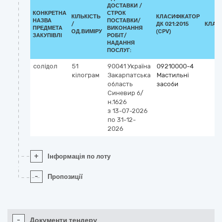
ДОСТАВКИ /
КОНКРЕТНА
СТРОК
КІЛЬКІСТЬ
КЛАСИФІКАТОР
НАЗВА
ПОСТАВКИ/
/
ДК 021:2015
КЛАС
ПРЕДМЕТА
ВИКОНАННЯ
ОД.ВИМІРУ
(CPV)
ЗАКУПІВЛІ
РОБІТ/
НАДАННЯ
ПОСЛУГ:
солідол
51
90041
Україна
09210000-4
кілограм
Закарпатська
Мастильні
область
засоби
Синевир
б/
н.1626
з 13-07-2026
по 31-12-
2026
+
Інформація по лоту
-
Пропозиції
-
Документи тендеру