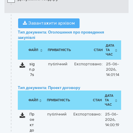
Завантажити архівом
Тип документа: Оголошення про проведення
закупівлі
ДАТА
ФАЙЛ
ПРИВАТНІСТЬ
СТАН
ТА
ЧАС
sig
публічний
Експортовано:
25-06-
n.p
2026,
7s
14:01:14
Тип документа: Проект договору
ДАТА
ФАЙЛ
ПРИВАТНІСТЬ
СТАН
ТА
ЧАС
Пр
публічний
Експортовано:
25-06-
ое
2026,
кт
14:00:19
до