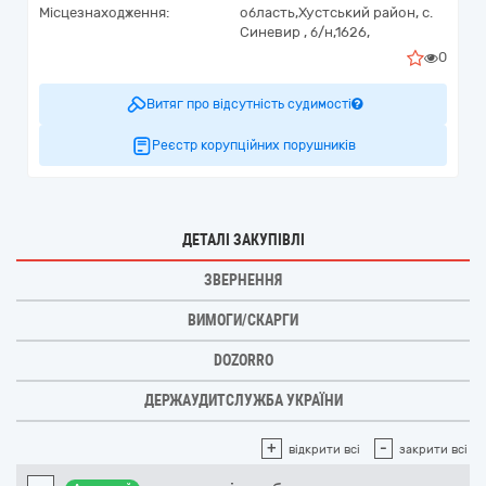
Місцезнаходження:
область,
Хустський район, с.
Синевир ,
б/н,1626,
0
Витяг про відсутність судимості
Реєстр корупційних порушників
ДЕТАЛІ ЗАКУПІВЛІ
ЗВЕРНЕННЯ
ВИМОГИ/СКАРГИ
DOZORRO
ДЕРЖАУДИТСЛУЖБА УКРАЇНИ
+
-
відкрити всі
закрити всі