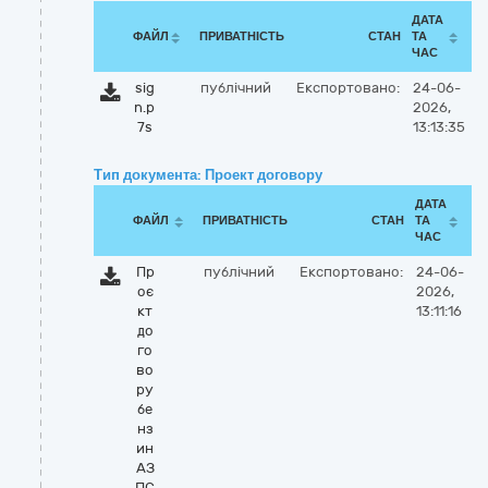
ДАТА
ФАЙЛ
ПРИВАТНІСТЬ
СТАН
ТА
ЧАС
sig
публічний
Експортовано:
24-06-
n.p
2026,
7s
13:13:35
Тип документа: Проект договору
ДАТА
ФАЙЛ
ПРИВАТНІСТЬ
СТАН
ТА
ЧАС
Пр
публічний
Експортовано:
24-06-
оє
2026,
кт
13:11:16
до
го
во
ру
бе
нз
ин
АЗ
ПС