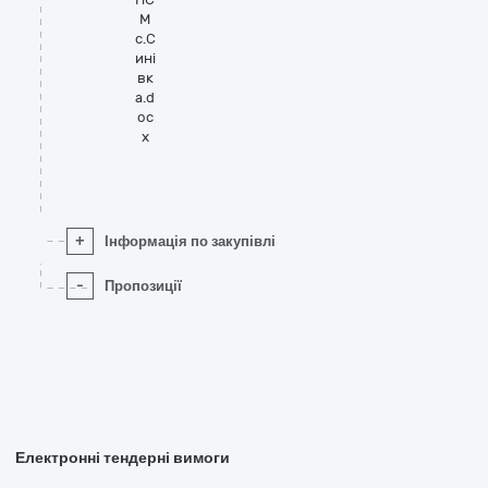
М
с.С
ині
вк
а.d
oc
x
+
Інформація по закупівлі
-
Пропозиції
Електронні тендерні вимоги