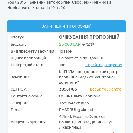
7687:2015 « Бензини автомобільні Євро. Технічні умови»
Номінальність талонів 10 л., 20 л
ЗАПИТ (ЦІНИ) ПРОПОЗИЦІЙ
ОЧІКУВАННЯ ПРОПОЗИЦІЙ
Статус:
Бюджет:
25 000
UAH
(з ПДВ)
Вид предмету закупівлі:
Товари
Оцінка пропозицій:
За вартістю придбання
Попередній етап:
Так
Перейти до відбору
КНП "Липоводолинський центр
Замовник:
первинної медико-санітарної
допомоги"
ЄДРПОУ:
38661783
Досьє YouControl
Контактна особа:
Гринь Ольга Сергіївна
Телефон:
+380545251535
E-mail:
PMSDBUH@ukr.net
42500,
Україна
,
Сумська
Місцезнаходження:
область,
Липова Долина,
вул.
Лікарняна,3