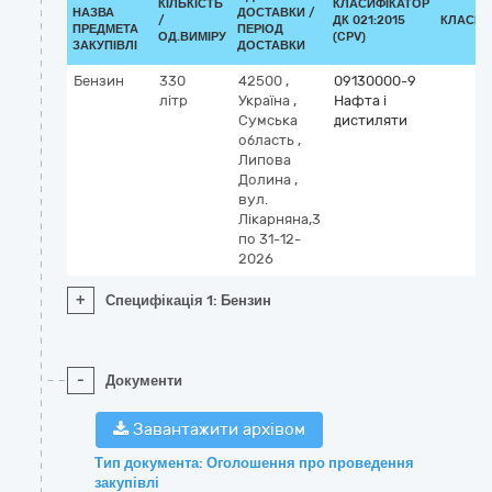
КІЛЬКІСТЬ
КЛАСИФІКАТОР
НАЗВА
ДОСТАВКИ /
/
ДК 021:2015
КЛАСИФ
ПРЕДМЕТА
ПЕРІОД
ОД.ВИМІРУ
(CPV)
ЗАКУПІВЛІ
ДОСТАВКИ
Бензин
330
42500
,
09130000-9
літр
Україна
,
Нафта і
Сумська
дистиляти
область
,
Липова
Долина
,
вул.
Лікарняна,3
по 31-12-
2026
+
Специфікація 1: Бензин
-
Документи
Завантажити архівом
Тип документа: Оголошення про проведення
закупівлі