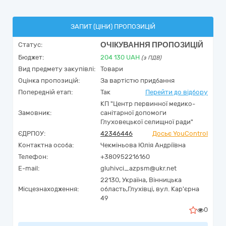
ЗАПИТ (ЦІНИ) ПРОПОЗИЦІЙ
ОЧІКУВАННЯ ПРОПОЗИЦІЙ
Статус:
Бюджет:
204 130
UAH
(з ПДВ)
Вид предмету закупівлі:
Товари
Оцінка пропозицій:
За вартістю придбання
Попередній етап:
Так
Перейти до відбору
КП "Центр первинної медико-
Замовник:
санітарної допомоги
Глуховецької селищної ради"
ЄДРПОУ:
42346446
Досьє YouControl
Контактна особа:
Чекміньова Юлія Андріївна
Телефон:
+380952216160
E-mail:
gluhivci_azpsm@ukr.net
22130,
Україна
,
Вінницька
Місцезнаходження:
область,
Глухівці,
вул. Кар'єрна
49
0