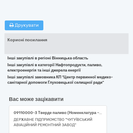
Друкувати
Корисні посилання
Інші закупівлі в регіоні Вінницька область
Інші закупівлі в категорії Нафтопродукти, паливо,
електроенергія та інші джерела енергії
Інші закупівлі замовника КП "Центр первинної медико-
санітарної допомоги Глуховецької селищної ради"
Вас може зацікавити
09110000-3 Тверде паливо (Номенклатура – 09111100-1 Вугілля (Вугілля кам’яне марки ДГ (13-100) або еквівалент))
ДЕРЖАВНЕ ПІДПРИЄМСТВО "ЧУГУЇВСЬКИЙ
АВІАЦІЙНИЙ РЕМОНТНИЙ ЗАВОД"