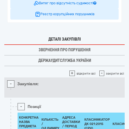
Витяг про відсутність судимості
Реєстр корупційних порушників
ДЕТАЛІ ЗАКУПІВЛІ
ЗВЕРНЕННЯ ПРО ПОРУШЕННЯ
ДЕРЖАУДИТСЛУЖБА УКРАЇНИ
+
-
відкрити всі
закрити всі
-
Закупівля:
-
Позиції
КОНКРЕТНА
АДРЕСА
КІЛЬКІСТЬ
КЛАСИФІКАТОР
НАЗВА
ДОСТАВКИ
/
ДК 021:2015
КЛАСИФІ
ПРЕДМЕТА
/ ПЕРІОД
ОД.ВИМІРУ
(CPV)