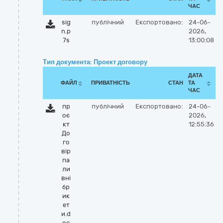
ЧАС
sig
публічний
Експортовано:
24-06-
n.p
2026,
7s
13:00:08
Тип документа: Проект договору
ДАТА
ФАЙЛ
ПРИВАТНІСТЬ
СТАН
ТА
ЧАС
пр
публічний
Експортовано:
24-06-
оє
2026,
кт
12:55:36
До
го
вір
па
ли
вні
бр
ик
ет
и.d
oc