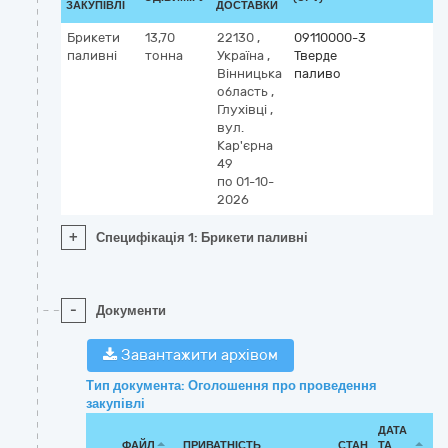
ЗАКУПІВЛІ
ДОСТАВКИ
Брикети
13,70
22130
,
09110000-3
паливні
тонна
Україна
,
Тверде
Вінницька
паливо
область
,
Глухівці
,
вул.
Кар'єрна
49
по 01-10-
2026
+
Специфікація 1: Брикети паливні
-
Документи
Завантажити архівом
Тип документа: Оголошення про проведення
закупівлі
ДАТА
ФАЙЛ
ПРИВАТНІСТЬ
СТАН
ТА