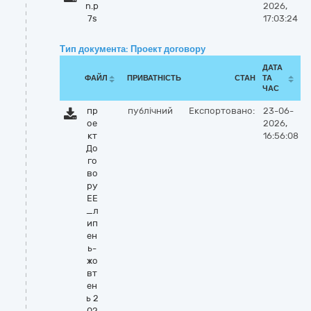
n.p
2026,
7s
17:03:24
Тип документа: Проект договору
ДАТА
ФАЙЛ
ПРИВАТНІСТЬ
СТАН
ТА
ЧАС
пр
публічний
Експортовано:
23-06-
ое
2026,
кт
16:56:08
До
го
во
ру
ЕЕ
_л
ип
ен
ь-
жо
вт
ен
ь 2
02