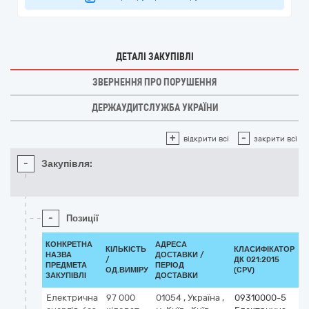
ДЕТАЛІ ЗАКУПІВЛІ
ЗВЕРНЕННЯ ПРО ПОРУШЕННЯ
ДЕРЖАУДИТСЛУЖБА УКРАЇНИ
+
-
відкрити всі
закрити всі
-
Закупівля:
-
Позиції
КОНКРЕТНА
АДРЕСА
КІЛЬКІСТЬ
КЛАСИФІКАТОР
НАЗВА
ДОСТАВКИ /
/
ДК 021:2015
К
ПРЕДМЕТА
ПЕРІОД
ОД.ВИМІРУ
(CPV)
ЗАКУПІВЛІ
ДОСТАВКИ
Електрична
97 000
01054
,
Україна
,
09310000-5