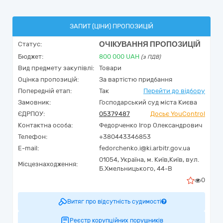
ЗАПИТ (ЦІНИ) ПРОПОЗИЦІЙ
ОЧІКУВАННЯ ПРОПОЗИЦІЙ
Статус:
Бюджет:
800 000
UAH
(з ПДВ)
Вид предмету закупівлі:
Товари
Оцінка пропозицій:
За вартістю придбання
Попередній етап:
Так
Перейти до відбору
Замовник:
Господарський суд міста Києва
ЄДРПОУ:
05379487
Досьє YouControl
Контактна особа:
Федорченко Ігор Олександрович
Телефон:
+380443346853
E-mail:
fedorchenko.i@ki.arbitr.gov.ua
01054,
Україна
,
м. Київ,
Київ,
вул.
Місцезнаходження:
Б.Хмельницького, 44-В
0
Витяг про відсутність судимості
Реєстр корупційних порушників