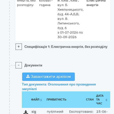
енергія, без
кіловат-
м. Київ
,
Київ
,
Електрична
розподілу
година
вул. Б.
енергія
Хмельницького,
буд. 44-А,Б,В;
вул. В.
Липинського,
буд. 6
з 01-07-2026
по
30-09-2026
+
Специфікація 1: Електрична енергія, без розподілу
-
Документи
Завантажити архівом
Тип документа: Оголошення про проведення
закупівлі
ДАТА
ФАЙЛ
ПРИВАТНІСТЬ
СТАН
ТА
ЧАС
sig
публічний
Експортовано:
23-06-