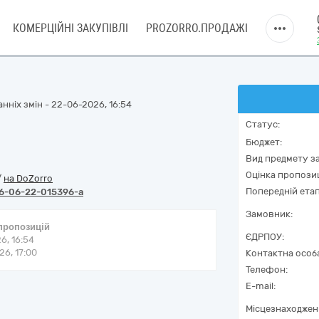
КОМЕРЦІЙНІ ЗАКУПІВЛІ
PROZORRO.ПРОДАЖІ
нніх змін - 22-06-2026, 16:54
Статус:
Бюджет:
Вид предмету за
Оцінка пропозиц
/
на DoZorro
Попередній етап
6-06-22-015396-a
Замовник:
 пропозицій
ЄДРПОУ:
6, 16:54
6, 17:00
Контактна особ
Телефон:
E-mail:
Місцезнаходжен