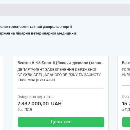
 електроенергія та інші джерела енергії
державна лікарня ветеринарної медицини
Бензин А-95 Євро-5 (бланки-дозволи (талони)
ДЕПАРТАМЕНТ ЗАБЕЗПЕЧЕННЯ ДЕРЖАВНОЇ
ГОЛ
СЛУЖБИ СПЕЦІАЛЬНОГО ЗВ'ЯЗКУ ТА ЗАХИСТУ
УКР
ІНФОРМАЦІЇ УКРАЇНИ
Очікувана вартість
Очік
7 337 000,00 UAH
15
без ПДВ
з П
Дивитись