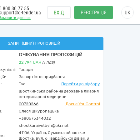
0 800 30 77 55
support@e-tender.ua
ВХІД
РЕЄСТРАЦІЯ
UK
Замовити дзвінок
ЗАПИТ (ЦІНИ) ПРОПОЗИЦІЙ
ОЧІКУВАННЯ ПРОПОЗИЦІЙ
22 794
UAH
(з ПДВ)
купівлі:
Товари
ій:
За вартістю придбання
:
Так
Перейти до відбору
Шосткинська районна державна лікарня
ветеринарної медицини
00720266
Досьє YouControl
а:
Олеся Шкуропацька
+380675344032
shostkaraivetbyh@ukr.net
41106,
Україна
,
Сумська область,
м.
ня:
Шостка,
вул. 6 Гвардійської дівізії, 3