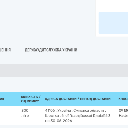
ШЕННЯ
ДЕРЖАУДИТСЛУЖБА УКРАЇНИ
КІЛЬКІСТЬ /
ВЛІ
АДРЕСА ДОСТАВКИ / ПЕРІОД ДОСТАВКИ
КЛАСИ
ОД.ВИМІРУ
300
41106
,
Україна
,
Сумська область
,
0913
літр
Шостка
,
6-ої Гвардійської Дивізії,б.3
Нафт
по 30-06-2026