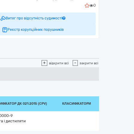
0
Витяг про відсутність судимості
Реєстр корупційних порушників
+
-
відкрити всі
закрити всі
ФІКАТОР ДК 021:2015 (CPV)
КЛАСИФІКАТОРИ
0000-9
а і дистиляти