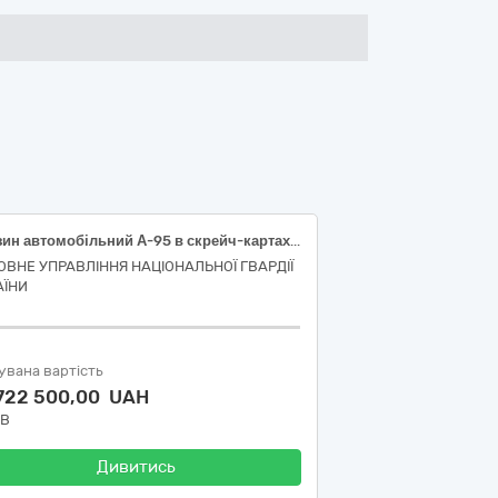
Бензин автомобільний А-95 в скрейч-картах (паливних) – Євро-5 Е5(Е0)
ОВНЕ УПРАВЛІННЯ НАЦІОНАЛЬНОЇ ГВАРДІЇ
АЇНИ
увана вартість
 722 500,00 UAH
ДВ
Дивитись