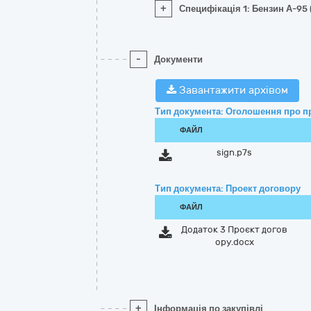
+
Специфікація 1: Бензин А-95 
-
Документи
Завантажити архівом
Тип документа: Оголошення про п
ФАЙЛ
sign.p7s
Тип документа: Проект договору
ФАЙЛ
Додаток 3 Проєкт догов
ору.docx
+
Інформація по закупівлі