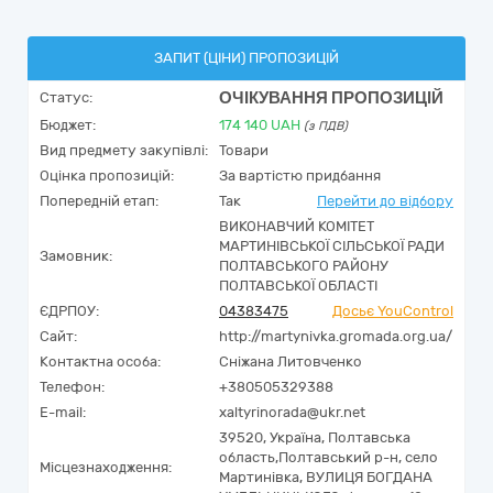
ЗАПИТ (ЦІНИ) ПРОПОЗИЦІЙ
ОЧІКУВАННЯ ПРОПОЗИЦІЙ
Статус:
Бюджет:
174 140
UAH
(з ПДВ)
Вид предмету закупівлі:
Товари
Оцінка пропозицій:
За вартістю придбання
Попередній етап:
Так
Перейти до відбору
ВИКОНАВЧИЙ КОМІТЕТ
МАРТИНІВСЬКОЇ СІЛЬСЬКОЇ РАДИ
Замовник:
ПОЛТАВСЬКОГО РАЙОНУ
ПОЛТАВСЬКОЇ ОБЛАСТІ
ЄДРПОУ:
04383475
Досьє YouControl
Сайт:
http://martynivka.gromada.org.ua/
Контактна особа:
Сніжана Литовченко
Телефон:
+380505329388
E-mail:
xaltyrinorada@ukr.net
39520,
Україна
,
Полтавська
область,
Полтавський р-н, село
Місцезнаходження:
Мартинівка,
ВУЛИЦЯ БОГДАНА