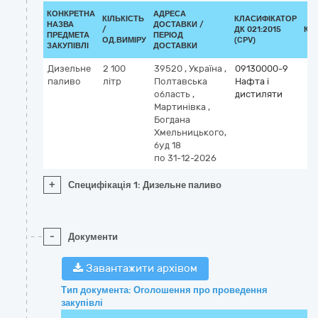
КОНКРЕТНА
АДРЕСА
КІЛЬКІСТЬ
КЛАСИФІКАТОР
НАЗВА
ДОСТАВКИ /
/
ДК 021:2015
КЛ
ПРЕДМЕТА
ПЕРІОД
ОД.ВИМІРУ
(CPV)
ЗАКУПІВЛІ
ДОСТАВКИ
Дизельне
2 100
39520
,
Україна
,
09130000-9
паливо
літр
Полтавська
Нафта і
область
,
дистиляти
Мартинівка
,
Богдана
Хмельницького,
буд 18
по 31-12-2026
+
Специфікація 1: Дизельне паливо
-
Документи
Завантажити архівом
Тип документа: Оголошення про проведення
закупівлі