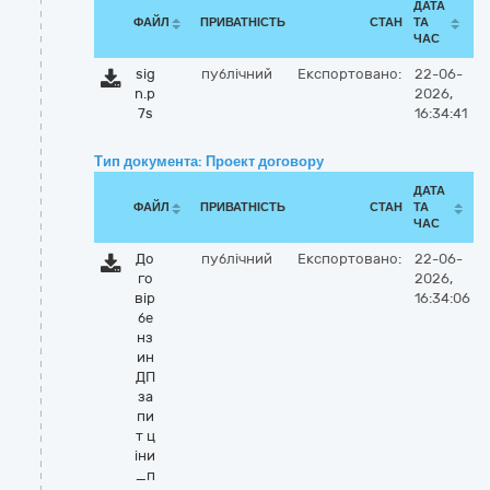
ДАТА
ФАЙЛ
ПРИВАТНІСТЬ
СТАН
ТА
ЧАС
sig
публічний
Експортовано:
22-06-
n.p
2026,
7s
16:34:41
Тип документа: Проект договору
ДАТА
ФАЙЛ
ПРИВАТНІСТЬ
СТАН
ТА
ЧАС
До
публічний
Експортовано:
22-06-
го
2026,
вір
16:34:06
бе
нз
ин
ДП
за
пи
т ц
іни
_п