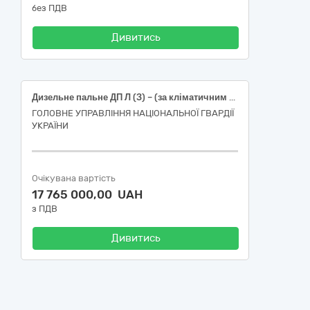
без ПДВ
Дивитись
Дизельне пальне ДП Л (З) – (за кліматичним використанням по сезону) Євро 5 - В0 в скретч-картах (паливних)
ГОЛОВНЕ УПРАВЛІННЯ НАЦІОНАЛЬНОЇ ГВАРДІЇ
УКРАЇНИ
Очікувана вартість
17 765 000,00 UAH
з ПДВ
Дивитись