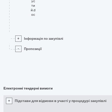
ус
ти
й.d
oc
+
Інформація по закупівлі
-
Пропозиції
Електронні тендерні вимоги
+
Підстави для відмови в участі у процедурі закупівлі