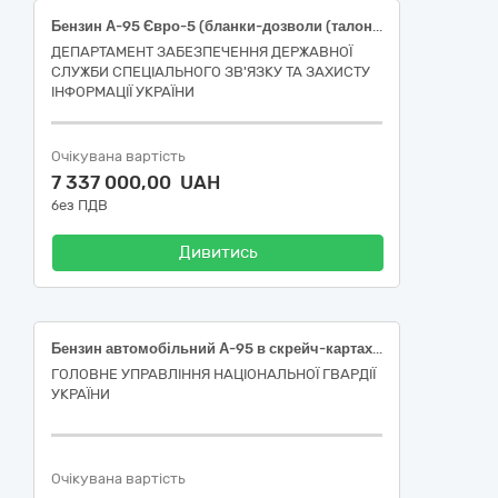
Бензин А-95 Євро-5 (бланки-дозволи (талони)
ДЕПАРТАМЕНТ ЗАБЕЗПЕЧЕННЯ ДЕРЖАВНОЇ
СЛУЖБИ СПЕЦІАЛЬНОГО ЗВ'ЯЗКУ ТА ЗАХИСТУ
ІНФОРМАЦІЇ УКРАЇНИ
Очікувана вартість
7 337 000,00 UAH
без ПДВ
Дивитись
Бензин автомобільний А-95 в скрейч-картах (паливних) – Євро-5 Е5(Е0)
ГОЛОВНЕ УПРАВЛІННЯ НАЦІОНАЛЬНОЇ ГВАРДІЇ
УКРАЇНИ
Очікувана вартість