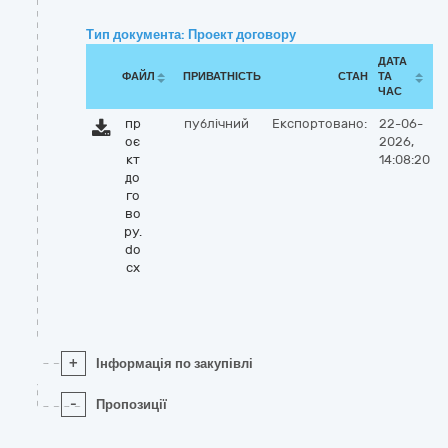
Тип документа: Проект договору
ДАТА
ФАЙЛ
ПРИВАТНІСТЬ
СТАН
ТА
ЧАС
пр
публічний
Експортовано:
22-06-
оє
2026,
кт
14:08:20
до
го
во
ру.
do
cx
+
Інформація по закупівлі
-
Пропозиції