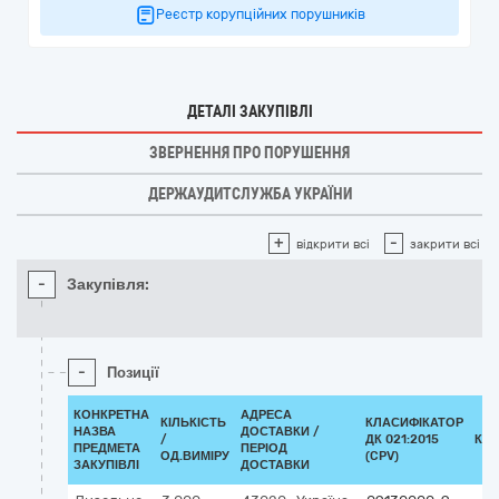
Реєстр корупційних порушників
ДЕТАЛІ ЗАКУПІВЛІ
ЗВЕРНЕННЯ ПРО ПОРУШЕННЯ
ДЕРЖАУДИТСЛУЖБА УКРАЇНИ
+
-
відкрити всі
закрити всі
-
Закупівля:
-
Позиції
КОНКРЕТНА
АДРЕСА
КІЛЬКІСТЬ
КЛАСИФІКАТОР
НАЗВА
ДОСТАВКИ /
/
ДК 021:2015
КЛ
ПРЕДМЕТА
ПЕРІОД
ОД.ВИМІРУ
(CPV)
ЗАКУПІВЛІ
ДОСТАВКИ