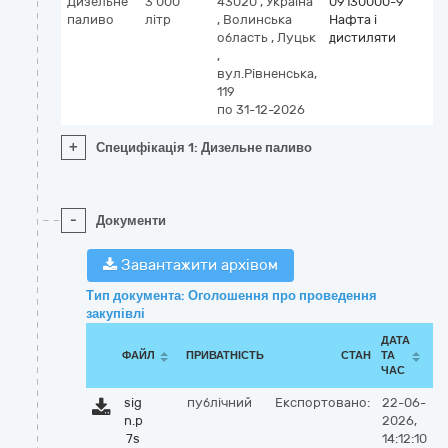
Дизельне
3 000
43020
,
Україна
09130000-9
паливо
літр
,
Волинська
Нафта і
область
,
Луцьк
дистиляти
,
вул.Рівненська,
119
по 31-12-2026
+
Специфікація 1: Дизельне паливо
-
Документи
Завантажити архівом
Тип документа: Оголошення про проведення
закупівлі
ДАТА
ФАЙЛ
ПРИВАТНІСТЬ
СТАН
ТА
ЧАС
sig
публічний
Експортовано:
22-06-
n.p
2026,
7s
14:12:10