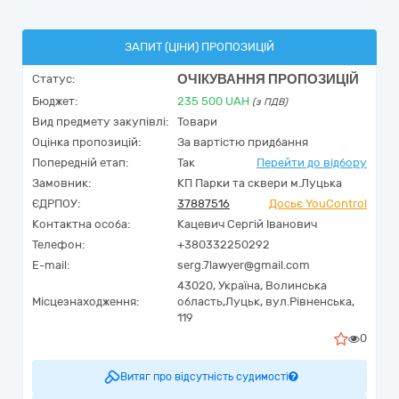
ЗАПИТ (ЦІНИ) ПРОПОЗИЦІЙ
ОЧІКУВАННЯ ПРОПОЗИЦІЙ
Статус:
Бюджет:
235 500
UAH
(з ПДВ)
Вид предмету закупівлі:
Товари
Оцінка пропозицій:
За вартістю придбання
Попередній етап:
Так
Перейти до відбору
Замовник:
КП Парки та сквери м.Луцька
ЄДРПОУ:
37887516
Досьє YouControl
Контактна особа:
Кацевич Сергій Іванович
Телефон:
+380332250292
E-mail:
serg.7lawyer@gmail.com
43020,
Україна
,
Волинська
Місцезнаходження:
область,
Луцьк,
вул.Рівненська,
119
0
Витяг про відсутність судимості