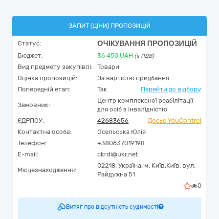
ЗАПИТ (ЦІНИ) ПРОПОЗИЦІЙ
ОЧІКУВАННЯ ПРОПОЗИЦІЙ
Статус:
Бюджет:
36 450
UAH
(з ПДВ)
Вид предмету закупівлі:
Товари
Оцінка пропозицій:
За вартістю придбання
Попередній етап:
Так
Перейти до відбору
Центр комплексної реабілітації
Замовник:
для осіб з інвалідністю
ЄДРПОУ:
42683656
Досьє YouControl
Контактна особа:
Осельська Юлія
Телефон:
+380637019198
E-mail:
ckrdi@ukr.net
02218,
Україна
,
м. Київ,
Київ,
вул.
Місцезнаходження:
Райдужна 51
0
Витяг про відсутність судимості