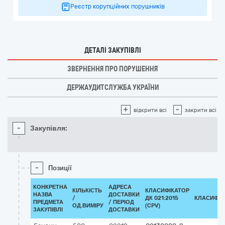
Реєстр корупційних порушників
ДЕТАЛІ ЗАКУПІВЛІ
ЗВЕРНЕННЯ ПРО ПОРУШЕННЯ
ДЕРЖАУДИТСЛУЖБА УКРАЇНИ
+
-
відкрити всі
закрити всі
-
Закупівля:
-
Позиції
КОНКРЕТНА
АДРЕСА
КІЛЬКІСТЬ
КЛАСИФІКАТОР
НАЗВА
ДОСТАВКИ
/
ДК 021:2015
КЛАСИФІК
ПРЕДМЕТА
/ ПЕРІОД
ОД.ВИМІРУ
(CPV)
ЗАКУПІВЛІ
ДОСТАВКИ