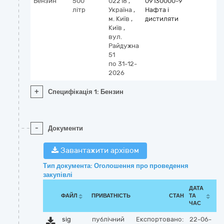
Бензин
500
02218
,
09130000-9
літр
Україна
,
Нафта і
м. Київ
,
дистиляти
Київ
,
вул.
Райдужна
51
по 31-12-
2026
+
Специфікація 1: Бензин
-
Документи
Завантажити архівом
Тип документа: Оголошення про проведення
закупівлі
ДАТА
ФАЙЛ
ПРИВАТНІСТЬ
СТАН
ТА
ЧАС
sig
публічний
Експортовано:
22-06-