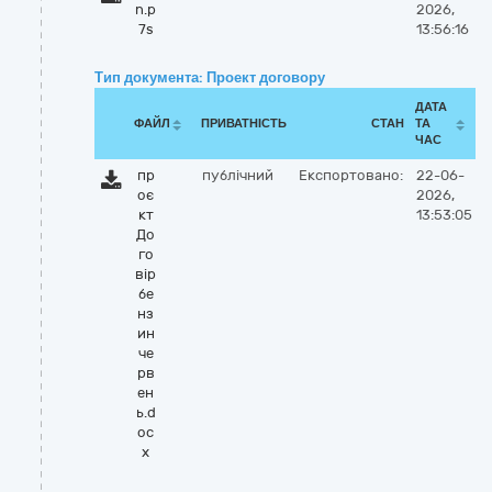
n.p
2026,
7s
13:56:16
Тип документа: Проект договору
ДАТА
ФАЙЛ
ПРИВАТНІСТЬ
СТАН
ТА
ЧАС
пр
публічний
Експортовано:
22-06-
оє
2026,
кт
13:53:05
До
го
вір
бе
нз
ин
че
рв
ен
ь.d
oc
x