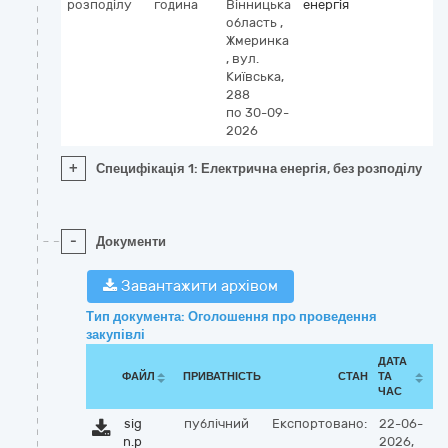
розподілу
година
Вінницька
енергія
область
,
Жмеринка
,
вул.
Київська,
288
по 30-09-
2026
+
Специфікація 1: Електрична енергія, без розподілу
-
Документи
Завантажити архівом
Тип документа: Оголошення про проведення
закупівлі
ДАТА
ФАЙЛ
ПРИВАТНІСТЬ
СТАН
ТА
ЧАС
sig
публічний
Експортовано:
22-06-
n.p
2026,