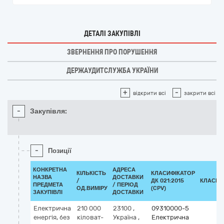
ДЕТАЛІ ЗАКУПІВЛІ
ЗВЕРНЕННЯ ПРО ПОРУШЕННЯ
ДЕРЖАУДИТСЛУЖБА УКРАЇНИ
+
-
відкрити всі
закрити всі
-
Закупівля:
-
Позиції
КОНКРЕТНА
АДРЕСА
КІЛЬКІСТЬ
КЛАСИФІКАТОР
НАЗВА
ДОСТАВКИ
/
ДК 021:2015
КЛАСИФ
ПРЕДМЕТА
/ ПЕРІОД
ОД.ВИМІРУ
(CPV)
ЗАКУПІВЛІ
ДОСТАВКИ
Електрична
210 000
23100
,
09310000-5
енергія, без
кіловат-
Україна
,
Електрична