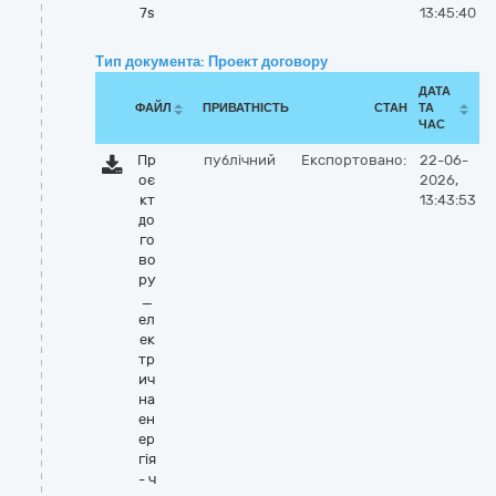
7s
13:45:40
Тип документа: Проект договору
ДАТА
ФАЙЛ
ПРИВАТНІСТЬ
СТАН
ТА
ЧАС
Пр
публічний
Експортовано:
22-06-
оє
2026,
кт
13:43:53
до
го
во
ру
_
ел
ек
тр
ич
на
ен
ер
гія
- ч