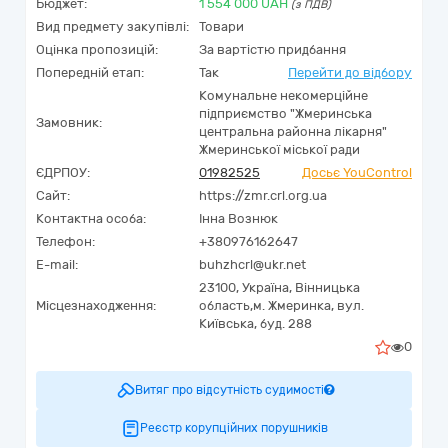
Бюджет:
1 554 000
UAH
(з ПДВ)
Вид предмету закупівлі:
Товари
Оцінка пропозицій:
За вартістю придбання
Попередній етап:
Так
Перейти до відбору
Комунальне некомерційне
підприємство "Жмеринська
Замовник:
центральна районна лікарня"
Жмеринської міської ради
ЄДРПОУ:
01982525
Досьє YouControl
Сайт:
https://zmr.crl.org.ua
Контактна особа:
Інна Вознюк
Телефон:
+380976162647
E-mail:
buhzhcrl@ukr.net
23100,
Україна
,
Вінницька
Місцезнаходження:
область,
м. Жмеринка,
вул.
Київська, буд. 288
0
Витяг про відсутність судимості
Реєстр корупційних порушників