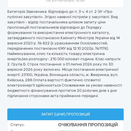
по 25-06-2026, 13:35
Категорія Замовника: Відповідно до п. 3 ч. 4 ст. 2 ЗУ «Про
публічні закупівлі». Згідно наявної потреби у закупівлі. Вид
закупівлі - відбір постачальника шляхом запиту ціни
пропозицій постачальників відповідно до Порядку
формування та використання електронного каталогу,
затвердженого постановою Кабінету Міністрів України від 14
вересня 2020 р. № 822 (з урахуванням Особливостей,
передбачених постановою КМУ від 12.10.2022р. №1178).
Найменування, опис та кількість товару:електрична
енергія,без розподілу- 210 000 кіловат-година. Клас напруги
2. Група Б. Строк постачання: з 01 липня 2026 року по 30
вересня 2026 року включно. Місце постачання електричної
енергії: 23100, Україна, Вінницька область, м. Жмеринка, вул.
Київська, 288.Оплата вартості фактично спожитої
електроенергії здійснюється Споживачем за умови наявності
бюджетного фінансування протягом 20 робочих днів з дня
підписання сторонами акта приймання-передачі.
ЗАПИТ (ЦІНИ) ПРОПОЗИЦІЙ
ОЧІКУВАННЯ ПРОПОЗИЦІЙ
Статус: