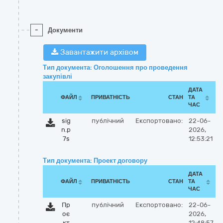
-
Документи
Завантажити архівом
Тип документа: Оголошення про проведення
закупівлі
ДАТА
ФАЙЛ
ПРИВАТНІСТЬ
СТАН
ТА
ЧАС
sig
публічний
Експортовано:
22-06-
n.p
2026,
7s
12:53:21
Тип документа: Проект договору
ДАТА
ФАЙЛ
ПРИВАТНІСТЬ
СТАН
ТА
ЧАС
Пр
публічний
Експортовано:
22-06-
оє
2026,
кт
12:48:57