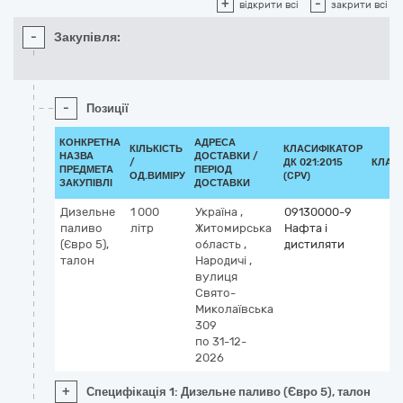
+
-
відкрити всі
закрити всі
-
Закупівля:
-
Позиції
КОНКРЕТНА
АДРЕСА
КІЛЬКІСТЬ
КЛАСИФІКАТОР
НАЗВА
ДОСТАВКИ /
/
ДК 021:2015
КЛАС
ПРЕДМЕТА
ПЕРІОД
ОД.ВИМІРУ
(CPV)
ЗАКУПІВЛІ
ДОСТАВКИ
Дизельне
1 000
Україна
,
09130000-9
паливо
літр
Житомирська
Нафта і
(Євро 5),
область
,
дистиляти
талон
Народичі
,
вулиця
Свято-
Миколаївська
309
по 31-12-
2026
+
Специфікація 1: Дизельне паливо (Євро 5), талон