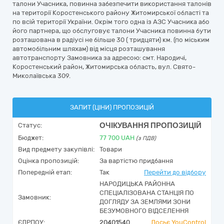
талони Учасника, повинна забезпечити використання талонів
на території Коростенського району Житомирської області та
по всій території України. Окрім того одна із АЗС Учасника або
його партнера, що обслуговує талони Учасника повинна бути
розташована в радіусі не більше 30 ( тридцяти) км. (по міським
автомобільним шляхам) від місця розташування
автотранспорту Замовника за адресою: смт. Народичі,
Коростенський район, Житомирська область, вул. Свято-
Миколаївська 309.
ЗАПИТ (ЦІНИ) ПРОПОЗИЦІЙ
ОЧІКУВАННЯ ПРОПОЗИЦІЙ
Статус:
Бюджет:
77 700
UAH
(з ПДВ)
Вид предмету закупівлі:
Товари
Оцінка пропозицій:
За вартістю придбання
Попередній етап:
Так
Перейти до відбору
НАРОДИЦЬКА РАЙОННА
СПЕЦІАЛІЗОВАНА СТАНЦІЯ ПО
Замовник:
ДОГЛЯДУ ЗА ЗЕМЛЯМИ ЗОНИ
БЕЗУМОВНОГО ВІДСЕЛЕННЯ
ЄДРПОУ:
20401540
Досьє YouControl