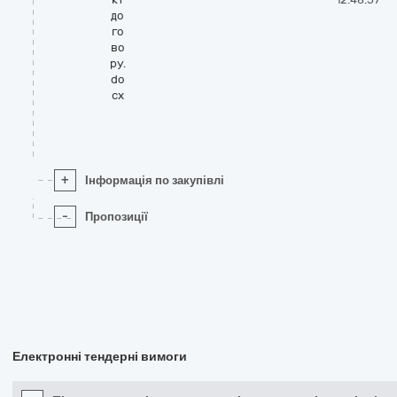
до
го
во
ру.
do
cx
+
Інформація по закупівлі
-
Пропозиції
Електронні тендерні вимоги