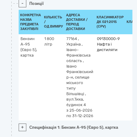
-
Позиції
КОНКРЕТНА
АДРЕСА
КІЛЬКІСТЬ
КЛАСИФІКАТОР
НАЗВА
ДОСТАВКИ /
/
ДК 021:2015
КЛАС
ПРЕДМЕТА
ПЕРІОД
ОД.ВИМІРУ
(CPV)
ЗАКУПІВЛІ
ДОСТАВКИ
Бензин
1 800
77164
,
09130000-9
А-95
літр
Україна
,
Нафта і
(Євро 5),
Івано-
дистиляти
картка
Франківська
область
,
Івано
Франківський
р-н, селище
міського
типу
Більшівці
,
вул.Тиха,
будинок 4
з 25-06-2026
по 31-12-2026
+
Специфікація 1: Бензин А-95 (Євро 5), картка