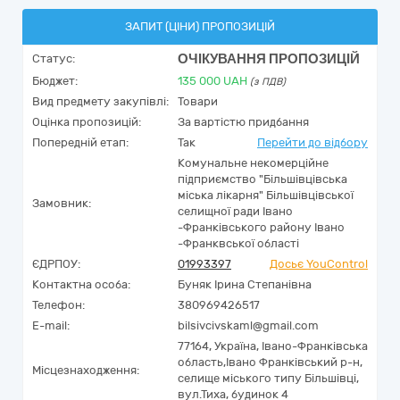
ЗАПИТ (ЦІНИ) ПРОПОЗИЦІЙ
ОЧІКУВАННЯ ПРОПОЗИЦІЙ
Статус:
Бюджет:
135 000
UAH
(з ПДВ)
Вид предмету закупівлі:
Товари
Оцінка пропозицій:
За вартістю придбання
Попередній етап:
Так
Перейти до відбору
Комунальне некомерційне
підприємство "Більшівцівська
міська лікарня" Більшівцівської
Замовник:
селищної ради Івано
-Франківського району Івано
-Франквської області
ЄДРПОУ:
01993397
Досьє YouControl
Контактна особа:
Буняк Ірина Степанівна
Телефон:
380969426517
E-mail:
bilsivcivskaml@gmail.com
77164,
Україна
,
Івано-Франківська
область,
Івано Франківський р-н,
Місцезнаходження:
селище міського типу Більшівці,
вул.Тиха, будинок 4