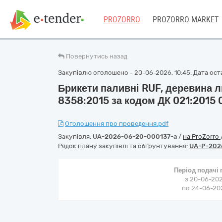
PROZORRO
PROZORRO MARKET
Повернутись назад
Закупівлю оголошено - 20-06-2026, 10:45. Дата оста
Брикети паливні RUF, деревина ли
8358:2015 за кодом ДК 021:2015
Оголошення про проведення.pdf
Закупівля:
UA-2026-06-20-000137-a
/
на ProZorro
Рядок плану закупівлі та обґрунтування:
UA-P-202
Період подачі
з 20-06-202
по 24-06-202