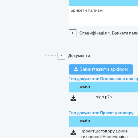
Брикети паливні
+
Специфікація 1: Брикети пал
-
Документи
Завантажити архівом
Тип документа: Оголошення про п
ФАЙЛ
sign.p7s
Тип документа: Проект договору
ФАЙЛ
Проєкт Договору Брике
ти паливні Новоукраїнс