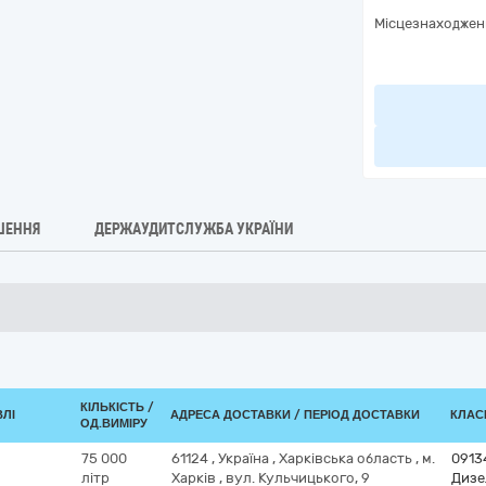
Місцезнаходжен
ШЕННЯ
ДЕРЖАУДИТСЛУЖБА УКРАЇНИ
КІЛЬКІСТЬ /
ВЛІ
АДРЕСА ДОСТАВКИ / ПЕРІОД ДОСТАВКИ
КЛАСИ
ОД.ВИМІРУ
75 000
61124
,
Україна
,
Харківська область
,
м.
0913
літр
Харків
,
вул. Кульчицького, 9
Дизе