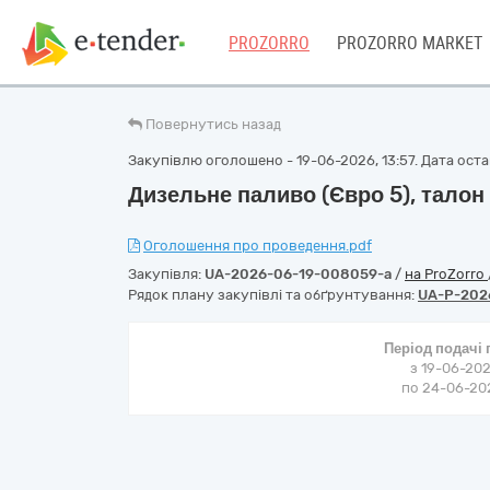
PROZORRO
PROZORRO MARKET
Повернутись назад
Закупівлю оголошено - 19-06-2026, 13:57. Дата остан
Дизельне паливо (Євро 5), талон
Оголошення про проведення.pdf
Закупівля:
UA-2026-06-19-008059-a
/
на ProZorro
Рядок плану закупівлі та обґрунтування:
UA-P-202
Період подачі
з 19-06-202
по 24-06-202