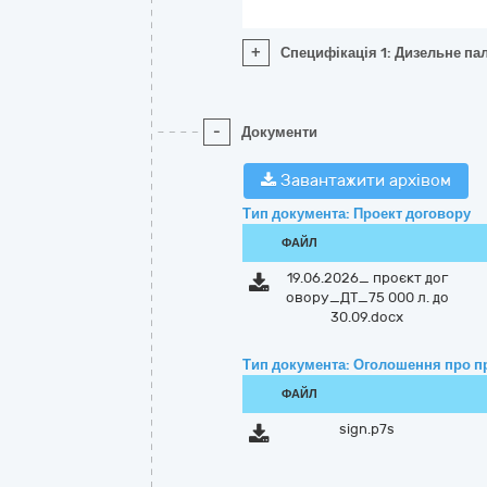
+
Специфікація 1: Дизельне пал
-
Документи
Завантажити архівом
Тип документа: Проект договору
ФАЙЛ
19.06.2026_ проєкт дог
овору_ДТ_75 000 л. до
30.09.docx
Тип документа: Оголошення про п
ФАЙЛ
sign.p7s