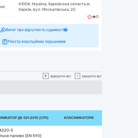
61004,
Україна
,
Харківська область,
м.
ня:
Харків,
вул. Москалівська, 20
0
Витяг про відсутність судимості
Реєстр корупційних порушників
+
-
відкрити всі
закрити всі
ФІКАТОР ДК 021:2015 (CPV)
КЛАСИФІКАТОРИ
4220-5
льне паливо (EN 590)