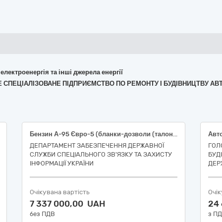
 електроенергія та інші джерела енергії
ДНЕ СПЕЦІАЛІЗОВАНЕ ПІДПРИЄМСТВО ПО РЕМОНТУ І БУДІВНИЦТВУ А
Бензин А-95 Євро-5 (бланки-дозволи (талони)
Авт
ДЕПАРТАМЕНТ ЗАБЕЗПЕЧЕННЯ ДЕРЖАВНОЇ
ГОЛ
СЛУЖБИ СПЕЦІАЛЬНОГО ЗВ'ЯЗКУ ТА ЗАХИСТУ
БУД
ІНФОРМАЦІЇ УКРАЇНИ
ДЕР
Очікувана вартість
Очік
7 337 000,00 UAH
24
без ПДВ
з П