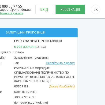
0 800 30 77 55
support@e-tender.ua
ВХІД
РЕЄСТРАЦІЯ
UK
Замовити дзвінок
ЗАПИТ (ЦІНИ) ПРОПОЗИЦІЙ
ОЧІКУВАННЯ ПРОПОЗИЦІЙ
5 994 000
UAH
(з ПДВ)
купівлі:
Товари
ій:
За вартістю придбання
:
Так
Перейти до відбору
КОМУНАЛЬНЕ ПІДРЯДНЕ
СПЕЦІАЛІЗОВАНЕ ПІДПРИЄМСТВО ПО
РЕМОНТУ І БУДІВНИЦТВУ АВТОШЛЯХІВ М.
ХАРКОВА "ШЛЯХРЕМБУД"
03359182
Досьє YouControl
а:
Олег Дьомочкін
380577252515
demochkin.dor@ukr.net