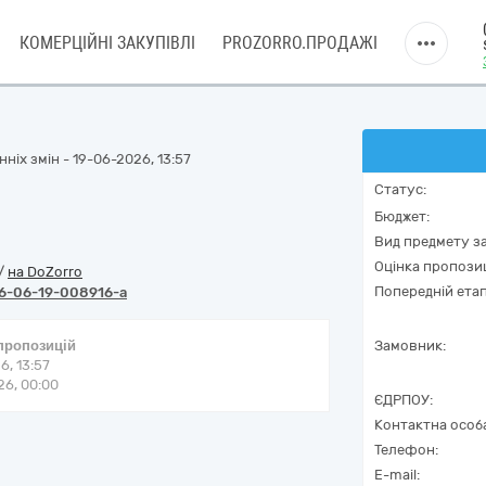
КОМЕРЦІЙНІ ЗАКУПІВЛІ
PROZORRO.ПРОДАЖІ
ніх змін - 19-06-2026, 13:57
Статус:
Бюджет:
Вид предмету за
Оцінка пропозиц
/
на DoZorro
Попередній етап
6-06-19-008916-a
 пропозицій
Замовник:
6, 13:57
6, 00:00
ЄДРПОУ:
Контактна особ
Телефон:
E-mail: