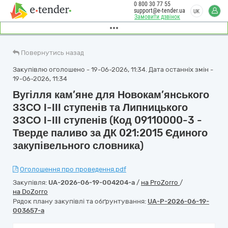
0 800 30 77 55
support@e-tender.ua
UK
Замовити дзвінок
Повернутись назад
Закупівлю оголошено - 19-06-2026, 11:34. Дата останніх змін -
19-06-2026, 11:34
Вугілля кам’яне для Новокам’янського
ЗЗСО І-ІІІ ступенів та Липницького
ЗЗСО І-ІІІ ступенів (Код 09110000-3 -
Тверде паливо за ДК 021:2015 Єдиного
закупівельного словника)
Оголошення про проведення.pdf
Закупівля:
UA-2026-06-19-004204-a
/
на ProZorro
/
на DoZorro
Рядок плану закупівлі та обґрунтування:
UA-P-2026-06-19-
003657-a