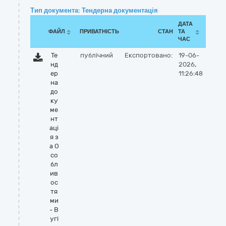
Тип документа: Тендерна документація
ДАТА
ФАЙЛ
ПРИВАТНІСТЬ
СТАН
ТА
ЧАС
Те
публічний
Експортовано:
19-06-
нд
2026,
ер
11:26:48
на
до
ку
ме
нт
аці
я з
а О
со
бл
ив
ос
тя
ми
- В
угі