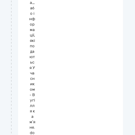
а_
аб
о і
нф
ор
ма
ції,
які
по
да
ют
ьс
я У
ча
сн
ик
ом
- В
угі
лл
я к
а
м’я
не.
do