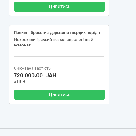
Дивитись
Паливні брикети з деревини твердих порід типу Піні Кей
Мокрокалигірський психоневрологічний
інтернат
Очікувана вартість
720 000,00 UAH
з ПДВ
Дивитись