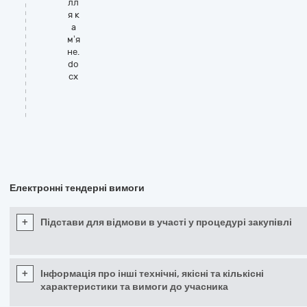
лл
я к
а
м’я
не.
do
cx
Електронні тендерні вимоги
+
Підстави для відмови в участі у процедурі закупівлі
+
Інформація про інші технічні, якісні та кількісні
характеристики та вимоги до учасника