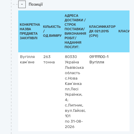
-
Позиції
АДРЕСА
ДОСТАВКИ /
КОНКРЕТНА
СТРОК
КІЛЬКІСТЬ
КЛАСИФІКАТОР
НАЗВА
ПОСТАВКИ/
/
ДК 021:2015
КЛАСИФІ
ПРЕДМЕТА
ВИКОНАННЯ
ОД.ВИМІРУ
(CPV)
ЗАКУПІВЛІ
РОБІТ/
НАДАННЯ
ПОСЛУГ:
Вугілля
263
80330
09111100-1
кам’яне
тонна
Україна
Вугілля
Львівська
область
с.Нова
Кам’янка
пл.Лесі
Українки,
4;
с.Липник,
вул.Гайові,
101
по 31-08-
2026