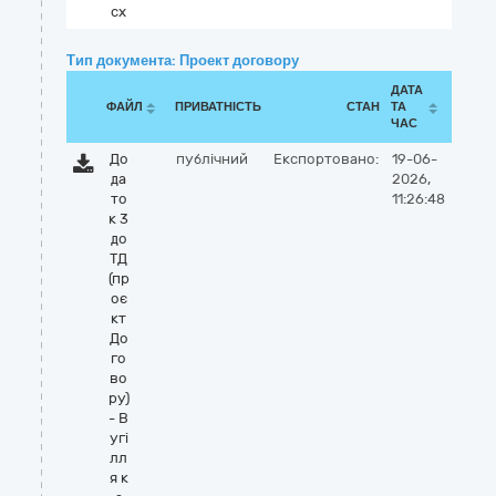
cx
Тип документа: Проект договору
ДАТА
ФАЙЛ
ПРИВАТНІСТЬ
СТАН
ТА
ЧАС
До
публічний
Експортовано:
19-06-
да
2026,
то
11:26:48
к 3
до
ТД
(пр
оє
кт
До
го
во
ру)
- В
угі
лл
я к