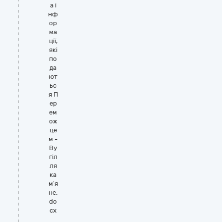
а і
нф
ор
ма
ції,
які
по
да
ют
ьс
я П
ер
ем
ож
це
м -
Ву
гіл
ля
ка
м’я
не.
do
cx