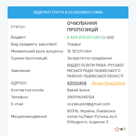
ВІДКРИТІ ТОРГИ З ОСОБЛИВОСТЯМИ
ОЧІКУВАННЯ
Статус:
ПРОПОЗИЦІЙ
Бюджет:
2 424 202,50
UAH
(з ПДВ)
Вид предмету закупівлі:
Товари
Мінімальний крок аукціону:
12 121,01 UAH
Оцінка пропозицій:
За вартістю придбання
ВІДДІЛ ОСВІТИ РАВА-РУСЬКОЇ
Замовник:
МІСЬКОЇ РАДИ ЛЬВІВСЬКОГО
РАЙОНУ ЛЬВІВСЬКОЇ ОБЛАСТІ
ЄДРПОУ:
43920498
Досьє YouControl
Контактна особа:
Бакай Ірина
Телефон:
380916045124
E-mail:
vozakupivli@gmail.com
80316,
Україна
,
Львівська
Місцезнаходження:
область,
Рава-Руська,
вул.
Я.Мудрого, будинок 3
1