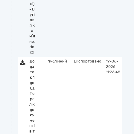
лі)
- В
угі
лл
я к
а
м’я
не.
do
cx
До
публічний
Експортовано:
19-06-
да
2026,
то
11:26:48
к 1
до
ТД.
Пе
ре
лік
до
ку
ме
нті
в т