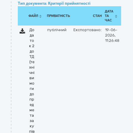
Тип документа: Критерії прийнятності
ДАТА
ФАЙЛ
ПРИВАТНІСТЬ
СТАН
ТА
ЧАС
До
публічний
Експортовано:
19-06-
да
2026,
то
11:26:48
к 2
до
ТД
(те
хні
чні
ви
мо
ги
до
пр
ед
ме
та
за
ку
пів