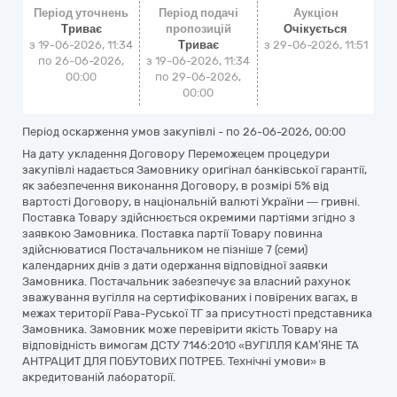
Період уточнень
Період подачі
Аукціон
Триває
пропозицій
Очікується
з 19-06-2026, 11:34
Триває
з
29-06-2026, 11:51
по 26-06-2026,
з 19-06-2026, 11:34
00:00
по 29-06-2026,
00:00
Період оскарження умов закупівлі - по
26-06-2026, 00:00
На дату укладення Договору Переможецем процедури
закупівлі надається Замовнику оригінал банківської гарантії,
як забезпечення виконання Договору, в розмірі 5% від
вартості Договору, в національній валюті України — гривні.
Поставка Товару здійснюється окремими партіями згідно з
заявкою Замовника. Поставка партії Товару повинна
здійснюватися Постачальником не пізніше 7 (семи)
календарних днів з дати одержання відповідної заявки
Замовника. Постачальник забезпечує за власний рахунок
зважування вугілля на сертифікованих і повірених вагах, в
межах території Рава-Руської ТГ за присутності представника
Замовника. Замовник може перевірити якість Товару на
відповідність вимогам ДСТУ 7146:2010 «ВУГІЛЛЯ КАМ’ЯНЕ ТА
АНТРАЦИТ ДЛЯ ПОБУТОВИХ ПОТРЕБ. Технічні умови» в
акредитованій лабораторії.