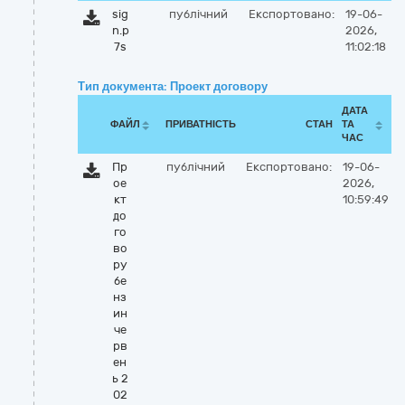
sig
публічний
Експортовано:
19-06-
n.p
2026,
7s
11:02:18
Тип документа: Проект договору
ДАТА
ФАЙЛ
ПРИВАТНІСТЬ
СТАН
ТА
ЧАС
Пр
публічний
Експортовано:
19-06-
ое
2026,
кт
10:59:49
до
го
во
ру
бе
нз
ин
че
рв
ен
ь 2
02