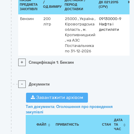
НАЗВА
ДОСТАВКИ /
/
ДК 021:2015
КЛ
ПРЕДМЕТА
ПЕРІОД
ОД.ВИМІРУ
(CPV)
ЗАКУПІВЛІ
ДОСТАВКИ
Бензин
200
25000
,
Україна
,
09130000-9
літр
Кіровоградська
Нафта і
область
,
м.
дистиляти
Кропивницький
,
на АЗС
Постачальника
по 31-12-2026
+
Специфікація 1: Бензин
-
Документи
Завантажити архівом
Тип документа: Оголошення про проведення
закупівлі
ДАТА
ФАЙЛ
ПРИВАТНІСТЬ
СТАН
ТА
ЧАС