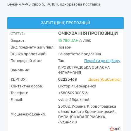
Бензин А-95 Євро 5, ТАЛОН, одноразова поставка
ЗАПИТ (ЦІНИ) ПРОПОЗИЦІЙ
ОЧІКУВАННЯ ПРОПОЗИЦІЙ
Статус:
Бюджет:
15 780
UAH
(з ПДВ)
Вид предмету закупівлі:
Товари
Оцінка пропозицій:
За вартістю придбання
Попередній етап:
Так
Перейти до відбору
КІРОВОГРАДСЬКА ОБЛАСНА
Замовник:
ФІЛАРМОНІЯ
ЄДРПОУ:
02225468
Досьє YouControl
Контактна особа:
Вікторія Барбаренко
Телефон:
+380509008316
E-mail:
vvbar-25@ukr.net
25002,
Україна
,
Кіровоградська
область,
місто Кропивницький,
Місцезнаходження:
ВУЛИЦЯ КАВАЛЕРІЙСЬКА,
будинок 8
0