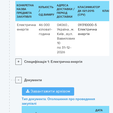
КОНКРЕТНА
АДРЕСА
КІЛЬКІСТЬ
КЛАСИФІКАТОР
НАЗВА
ДОСТАВКИ /
/
ДК 021:2015
КЛАСИ
ПРЕДМЕТА
ПЕРІОД
ОД.ВИМІРУ
(CPV)
ЗАКУПІВЛІ
ДОСТАВКИ
Електрична
46 000
04060
,
09310000-5
енергія
кіловат-
Україна
,
м.
Електрична
година
Київ
,
вул.
енергія
Вавилових
10
по 31-12-
2026
+
Специфікація 1: Електрична енергія
-
Документи
Завантажити архівом
Тип документа: Оголошення про проведення
закупівлі
ДАТА