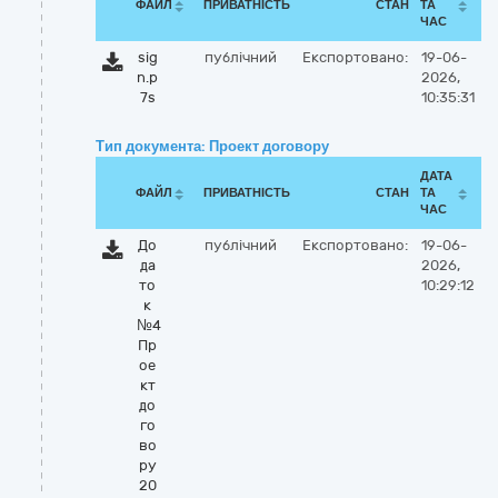
ФАЙЛ
ПРИВАТНІСТЬ
СТАН
ТА
ЧАС
sig
публічний
Експортовано:
19-06-
n.p
2026,
7s
10:35:31
Тип документа: Проект договору
ДАТА
ФАЙЛ
ПРИВАТНІСТЬ
СТАН
ТА
ЧАС
До
публічний
Експортовано:
19-06-
да
2026,
то
10:29:12
к
№4
Пр
ое
кт
до
го
во
ру
20