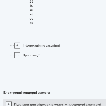
26
(К
иї
в).
do
cx
+
Інформація по закупівлі
-
Пропозиції
Електронні тендерні вимоги
+
Підстави для відмови в участі у процедурі закупівлі