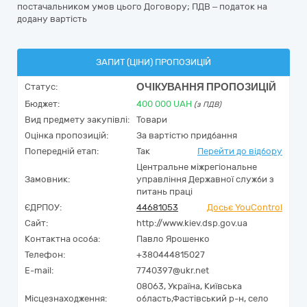
постачальником умов цього Договору; ПДВ – податок на
додану вартість
ЗАПИТ (ЦІНИ) ПРОПОЗИЦІЙ
ОЧІКУВАННЯ ПРОПОЗИЦІЙ
Статус:
Бюджет:
400 000
UAH
(з ПДВ)
Вид предмету закупівлі:
Товари
Оцінка пропозицій:
За вартістю придбання
Попередній етап:
Так
Перейти до відбору
Центральне міжрегіональне
Замовник:
управління Державної служби з
питань праці
ЄДРПОУ:
44681053
Досьє YouControl
Сайт:
http://www.kiev.dsp.gov.ua
Контактна особа:
Павло Ярошенко
Телефон:
+380444815027
E-mail:
7740397@ukr.net
08063,
Україна
,
Київська
Місцезнаходження:
область,
Фастівський р-н, село