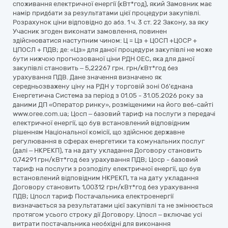
споживання електричної енергії (кВт*год), який Замовник має
намір придбати за результатами цієї процедури закупівлі.
Розрахунок ціни відповідно до абз. 1 ч. 3 ст. 22 Закону, за яку
Учасник згоден виконати замовлення, повинен
здійснюватися наступним чином: Ц = Цз + ЦОСП +ЦОСР +
ЦПОСЛ + ПДВ; де: «Цз» для даної процедури закупівлі не може
бути нижчою прогнозованої ціни РДН ОЕС, яка для даної
закупівлі становить – 5,22267 грн. грн/кВт*год без
урахування ПДВ. Дане значення визначено як
середньозважену ціну на РДН у торговій зоні Об'єднана
Енергетична Система за період з 01.05 - 31.05.2026 року за
даними ДП «Оператор ринку», розміщеними на його веб-сайті
www.oree.com.ua; Цосп – базовий тариф на послуги з передачі
електричної енергії, що був встановлений відповідним
рішенням Національної комісії, що здійснює державне
регулювання в сферах енергетики та комунальних послуг
(далі – НКРЕКП), та на дату укладання Договору становить
0,74291 грн/кВт*год без урахування ПДВ; Цоср - базовий
тариф на послуги з розподілу електричної енергії, що був
встановлений відповідним НКРЕКП, та на дату укладання
Договору становить 1,00312 грн/кВт*год без урахування
ПДВ; Цпосл тариф Постачальника електроенергії
визначається за результатами цієї закупівлі та не змінюється
протягом усього строку дії Договору. Цпосл – включає усі
витрати постачальника необхідні для виконання