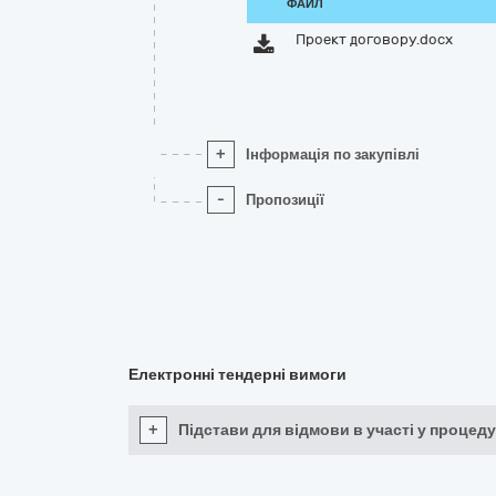
ФАЙЛ
Проект договору.docx
+
Інформація по закупівлі
-
Пропозиції
Електронні тендерні вимоги
+
Підстави для відмови в участі у процеду