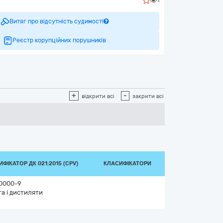
Витяг про відсутність судимості
Реєстр корупційних порушників
+
-
відкрити всі
закрити всі
ФІКАТОР ДК 021:2015 (CPV)
КЛАСИФІКАТОРИ
0000-9
а і дистиляти