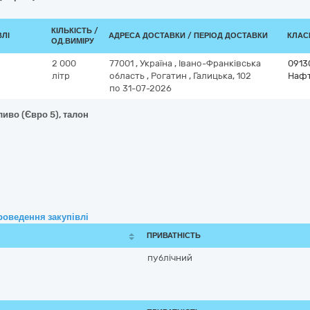
КІЛЬКІСТЬ /
ВЛІ
АДРЕСА ДОСТАВКИ / ПЕРІОД ДОСТАВКИ
КЛАСИ
ОД.ВИМІРУ
2 000
77001
,
Україна
,
Івано-Франківська
0913
літр
область
,
Рогатин
,
Галицька, 102
Нафт
по 31-07-2026
иво (Євро 5), талон
роведення закупівлі
ПРИВАТНІСТЬ
публічний