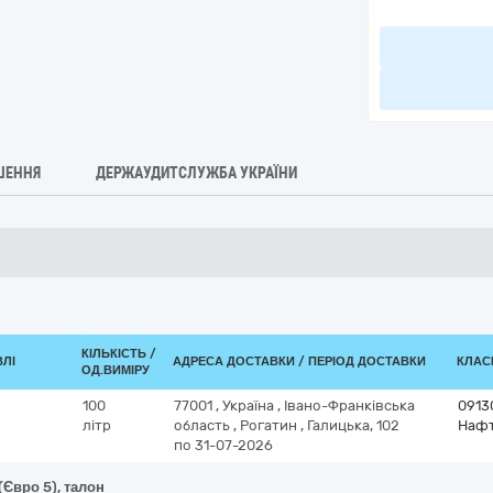
ШЕННЯ
ДЕРЖАУДИТСЛУЖБА УКРАЇНИ
КІЛЬКІСТЬ /
ВЛІ
АДРЕСА ДОСТАВКИ / ПЕРІОД ДОСТАВКИ
КЛАСИ
ОД.ВИМІРУ
100
77001
,
Україна
,
Івано-Франківська
0913
літр
область
,
Рогатин
,
Галицька, 102
Нафт
по 31-07-2026
(Євро 5), талон