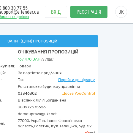
0 800 30 77 55
support@e-tender.ua
ВХІД
РЕЄСТРАЦІЯ
UK
Замовити дзвінок
ЗАПИТ (ЦІНИ) ПРОПОЗИЦІЙ
ОЧІКУВАННЯ ПРОПОЗИЦІЙ
167 470
UAH
(з ПДВ)
купівлі:
Товари
ій:
За вартістю придбання
:
Так
Перейти до відбору
Рогатинське будинкоуправління
03346302
Досьє YouControl
а:
Вівсяник Лілія Богданівна
380972575626
domouprava@ukr.net
77000,
Україна
,
Івано-Франківська
ня:
область,
Рогатин,
вул. Галицька, буд. 52
1