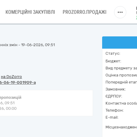
КОМЕРЦІЙНІ ЗАКУПІВЛІ
PROZORRO.ПРОДАЖІ
ніх змін - 19-06-2026, 09:51
Статус:
Бюджет:
Вид предмету за
Оцінка пропозиц
/
на DoZorro
Попередній етап
6-06-19-001909-a
Замовник:
ЄДРПОУ:
 пропозицій
6, 09:51
Контактна особ
6, 00:00
Телефон:
E-mail:
Місцезнаходжен