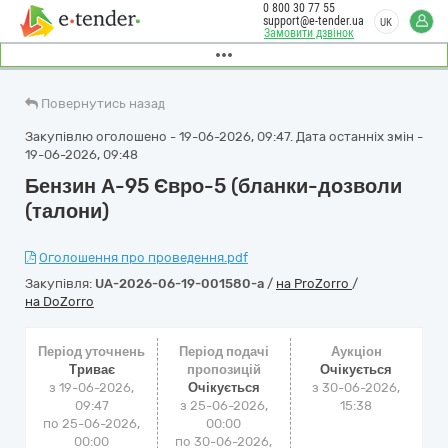
0 800 30 77 55
support@e-tender.ua
UK
Замовити дзвінок
Повернутись назад
Закупівлю оголошено - 19-06-2026, 09:47. Дата останніх змін -
19-06-2026, 09:48
Бензин А-95 Євро-5 (бланки-дозволи
(талони)
Оголошення про проведення.pdf
Закупівля:
UA-2026-06-19-001580-a
/
на ProZorro
/
на DoZorro
Період уточнень
Період подачі
Аукціон
Триває
пропозицій
Очікується
з 19-06-2026,
Очікується
з
30-06-2026,
09:47
з 25-06-2026,
15:38
по 25-06-2026,
00:00
00:00
по 30-06-2026,