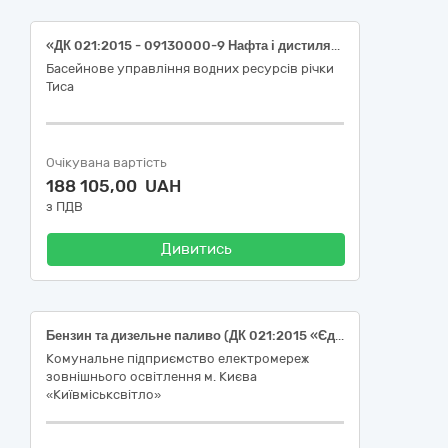
«ДК 021:2015 - 09130000-9 Нафта і дистиляти». (Бензин А-95 – 300л., Дизельне паливо - 2 000л. за довірчими документами).
Басейнове управління водних ресурсів річки
Тиса
Очікувана вартість
188 105,00 UAH
з ПДВ
Дивитись
Бензин та дизельне паливо (ДК 021:2015 «Єдиний закупівельний словник» - 09130000-9 - нафта і дистиляти)
Комунальне підприємство електромереж
зовнішнього освітлення м. Києва
«Київміськсвітло»