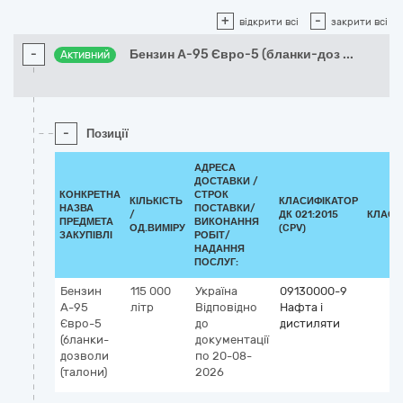
+
-
відкрити всі
закрити всі
-
Бензин А-95 Євро-5 (бланки-доз
...
Активний
-
Позиції
АДРЕСА
ДОСТАВКИ /
КОНКРЕТНА
СТРОК
КІЛЬКІСТЬ
КЛАСИФІКАТОР
НАЗВА
ПОСТАВКИ/
/
ДК 021:2015
КЛАСИ
ПРЕДМЕТА
ВИКОНАННЯ
ОД.ВИМІРУ
(CPV)
ЗАКУПІВЛІ
РОБІТ/
НАДАННЯ
ПОСЛУГ:
Бензин
115 000
Україна
09130000-9
А-95
літр
Відповідно
Нафта і
Євро-5
до
дистиляти
(бланки-
документації
дозволи
по 20-08-
(талони)
2026