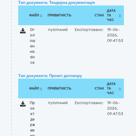
Тип документа: Тендерна документація
ДАТА
ФАЙЛ
ПРИВАТНІСТЬ
СТАН
ТА
ЧАС
Ог
публічний
Експортовано:
19-06-
ол
2026,
ош
09:47:53
ен
ня.
do
cx
Тип документа: Проект договору
ДАТА
ФАЙЛ
ПРИВАТНІСТЬ
СТАН
ТА
ЧАС
Пр
публічний
Експортовано:
19-06-
оє
2026,
кт
09:47:53
де
рж
ав
но