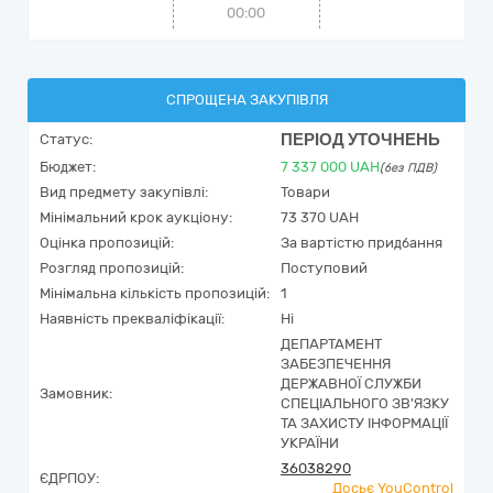
00:00
СПРОЩЕНА ЗАКУПІВЛЯ
ПЕРІОД УТОЧНЕНЬ
Статус:
Бюджет:
7 337 000
UAH
(без ПДВ)
Вид предмету закупівлі:
Товари
Мінімальний крок аукціону:
73 370 UAH
Оцінка пропозицій:
За вартістю придбання
Розгляд пропозицій:
Поступовий
Мінімальна кількість пропозицій:
1
Наявність прекваліфікації:
Ні
ДЕПАРТАМЕНТ
ЗАБЕЗПЕЧЕННЯ
ДЕРЖАВНОЇ СЛУЖБИ
Замовник:
СПЕЦІАЛЬНОГО ЗВ'ЯЗКУ
ТА ЗАХИСТУ ІНФОРМАЦІЇ
УКРАЇНИ
36038290
ЄДРПОУ:
Досьє YouControl