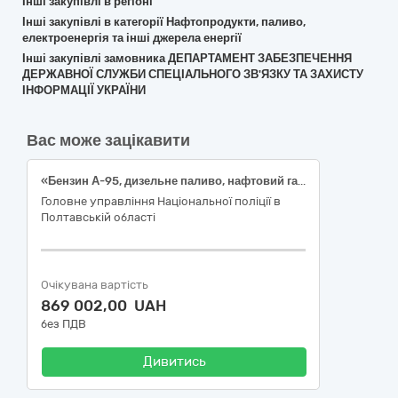
Інші закупівлі в регіоні
Інші закупівлі в категорії Нафтопродукти, паливо,
електроенергія та інші джерела енергії
Інші закупівлі замовника ДЕПАРТАМЕНТ ЗАБЕЗПЕЧЕННЯ
ДЕРЖАВНОЇ СЛУЖБИ СПЕЦІАЛЬНОГО ЗВ'ЯЗКУ ТА ЗАХИСТУ
ІНФОРМАЦІЇ УКРАЇНИ
Вас може зацікавити
«Бензин А-95, дизельне паливо, нафтовий газ скраплений», класифікація згідно ДК 021:2015: 09130000-9 – Нафта і дистиляти
Головне управління Національної поліції в
Полтавській області
Очікувана вартість
869 002,00 UAH
без ПДВ
Дивитись