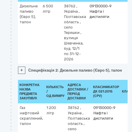
Дизельне
6 500
38762
,
09130000-9
паливо
літр
Україна
,
Нафта і
(Євро 5),
Полтавська
дистиляти
талон
область
,
село
Терешки
,
вулиця
Шевченка,
буд. 12/1
по 31-12-
2026
+
Специфікація 2: Дизельне паливо (Євро 5), талон
КОНКРЕТНА
АДРЕСА
КІЛЬКІСТЬ
КЛАСИФІКАТОР
НАЗВА
ДОСТАВКИ /
/
ДК 021:2015
КЛАС
ПРЕДМЕТА
ПЕРІОД
ОД.ВИМІРУ
(CPV)
ЗАКУПІВЛІ
ДОСТАВКИ
Газ
1 200
38762
,
09130000-9
нафтовий
літр
Україна
,
Нафта і
скраплений,
Полтавська
дистиляти
талон
область
,
село