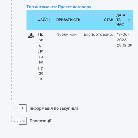
Тип документа: Проект договору
ДАТА
ФАЙЛ
ПРИВАТНІСТЬ
СТАН
ТА
ЧАС
Пр
публічний
Експортовано:
19-06-
оє
2026,
кт
09:18:09
До
го
во
ру.
do
c
+
Інформація по закупівлі
-
Пропозиції