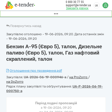
0 800 30 77 55
support@e-tender.ua
UK
Замовити дзвінок
Повернутись назад
Закупівлю оголошено - 19-06-2026, 09:20. Дата останніх змін
- 19-06-2026, 09:20
Бензин А-95 (Євро 5), талон, Дизельне
паливо (Євро 5), талон, Газ нафтовий
скраплений, талон
Оголошення про проведення.pdf
Закупівля:
UA-2026-06-19-000946-a
/
на ProZorro
/
на DoZorro
Рядок плану закупівлі та обґрунтування:
UA-P-2026-06-19-
000750-a
Період подачі пропозицій
з 19-06-2026, 09:20