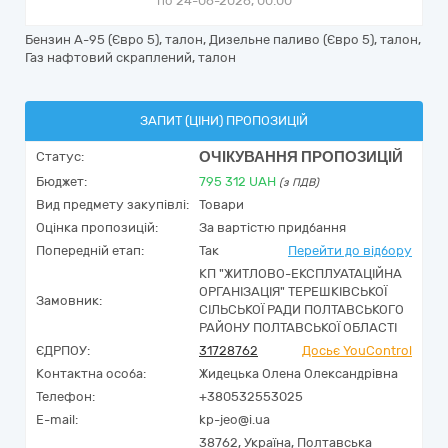
по 24-06-2026, 00:00
Бензин А-95 (Євро 5), талон, Дизельне паливо (Євро 5), талон,
Газ нафтовий скраплений, талон
ЗАПИТ (ЦІНИ) ПРОПОЗИЦІЙ
ОЧІКУВАННЯ ПРОПОЗИЦІЙ
Статус:
Бюджет:
795 312
UAH
(з ПДВ)
Вид предмету закупівлі:
Товари
Оцінка пропозицій:
За вартістю придбання
Попередній етап:
Так
Перейти до відбору
КП "ЖИТЛОВО-ЕКСПЛУАТАЦІЙНА
ОРГАНІЗАЦІЯ" ТЕРЕШКІВСЬКОЇ
Замовник:
СІЛЬСЬКОЇ РАДИ ПОЛТАВСЬКОГО
РАЙОНУ ПОЛТАВСЬКОЇ ОБЛАСТІ
ЄДРПОУ:
31728762
Досьє YouControl
Контактна особа:
Жидецька Олена Олександрівна
Телефон:
+380532553025
E-mail:
kp-jeo@i.ua
38762,
Україна
,
Полтавська