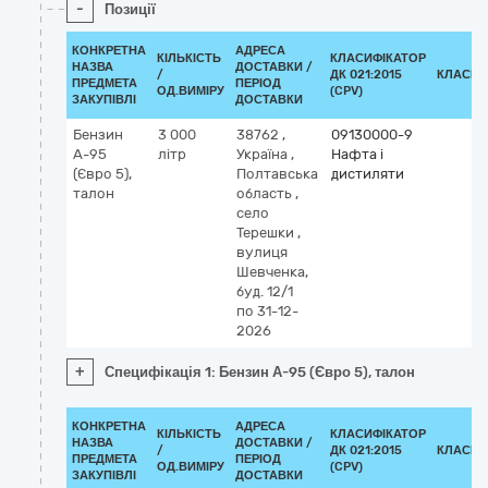
-
Позиції
КОНКРЕТНА
АДРЕСА
КІЛЬКІСТЬ
КЛАСИФІКАТОР
НАЗВА
ДОСТАВКИ /
/
ДК 021:2015
КЛАСИФ
ПРЕДМЕТА
ПЕРІОД
ОД.ВИМІРУ
(CPV)
ЗАКУПІВЛІ
ДОСТАВКИ
Бензин
3 000
38762
,
09130000-9
А-95
літр
Україна
,
Нафта і
(Євро 5),
Полтавська
дистиляти
талон
область
,
село
Терешки
,
вулиця
Шевченка,
буд. 12/1
по 31-12-
2026
+
Специфікація 1: Бензин А-95 (Євро 5), талон
КОНКРЕТНА
АДРЕСА
КІЛЬКІСТЬ
КЛАСИФІКАТОР
НАЗВА
ДОСТАВКИ /
/
ДК 021:2015
КЛАСИФ
ПРЕДМЕТА
ПЕРІОД
ОД.ВИМІРУ
(CPV)
ЗАКУПІВЛІ
ДОСТАВКИ