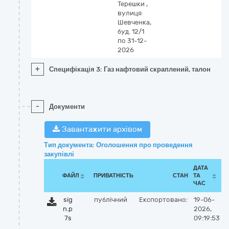
Терешки
,
вулиця
Шевченка,
буд. 12/1
по 31-12-
2026
+
Специфікація 3: Газ нафтовий скраплений, талон
-
Документи
Завантажити архівом
Тип документа: Оголошення про проведення
закупівлі
ДАТА
ФАЙЛ
ПРИВАТНІСТЬ
СТАН
ТА
ЧАС
sig
публічний
Експортовано:
19-06-
n.p
2026,
7s
09:19:53