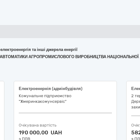
 електроенергія та інші джерела енергії
И ТА АВТОМАТИКИ АГРОПРОМИСЛОВОГО ВИРОБНИЦТВА НАЦІОНАЛЬНОЇ 
Електроенернія (адмінбудівля)
Елек
Комунальне підприємство
2 те
"Жмеринкакомунсервіс"
Держ
захи
Очікувана вартість
Очік
190 000,00 UAH
58
з ПДВ
з П