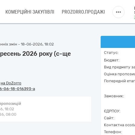
КОМЕРЦІЙНІ ЗАКУПІВЛІ
PROZORRO.ПРОДАЖІ
ніх змін - 18-06-2026, 18:02
ересень 2026 року (с-ще
Статус:
Бюджет:
Вид предмету за
Оцінка пропозиц
Попередній етап
/
на DoZorro
6-06-18-016393-a
Замовник:
 пропозицій
6, 18:02
ЄДРПОУ:
6, 08:00
Сайт:
Контактна особ
Телефон: