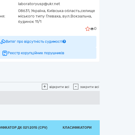
laboratoryusp@ukr.net
08631,
Україна
,
Київська область,
селище
ня:
міського типу Глеваха,
вул.Вокзальна,
будинок 11/1
0
Витяг про відсутність судимості
Реєстр корупційних порушників
+
-
відкрити всі
закрити всі
ФІКАТОР ДК 021:2015 (CPV)
КЛАСИФІКАТОРИ