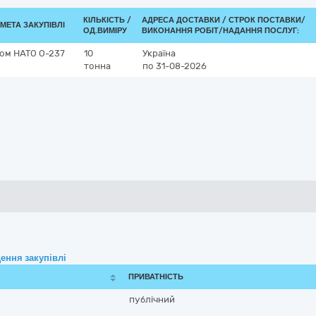
КІЛЬКІСТЬ /
АДРЕСА ДОСТАВКИ /
СТРОК ПОСТАВКИ/
МЕТА ЗАКУПІВЛІ
ОД.ВИМІРУ
ВИКОНАННЯ РОБІТ/НАДАННЯ ПОСЛУГ:
дом НАТО О-237
10
Україна
тонна
по 31-08-2026
ення закупівлі
ПРИВАТНІСТЬ
публічний