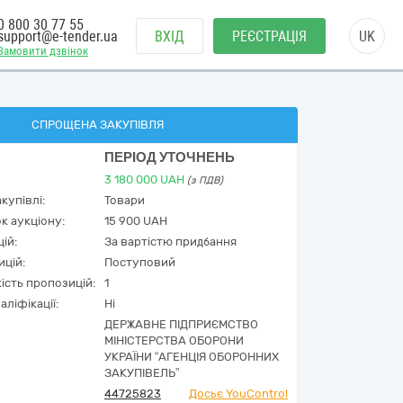
0 800 30 77 55
support@e-tender.ua
ВХІД
РЕЄСТРАЦІЯ
UK
Замовити дзвінок
СПРОЩЕНА ЗАКУПІВЛЯ
ПЕРІОД УТОЧНЕНЬ
3 180 000
UAH
(з ПДВ)
купівлі:
Товари
к аукціону:
15 900 UAH
ій:
За вартістю придбання
ицій:
Поступовий
кість пропозицій:
1
аліфікації:
Ні
ДЕРЖАВНЕ ПІДПРИЄМСТВО
МІНІСТЕРСТВА ОБОРОНИ
УКРАЇНИ “АГЕНЦІЯ ОБОРОННИХ
ЗАКУПІВЕЛЬ”
44725823
Досьє YouControl