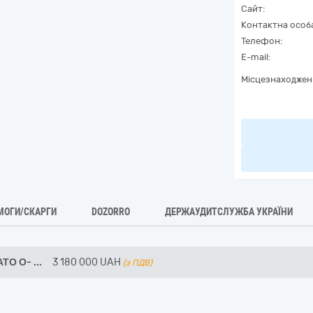
Сайт:
Контактна особ
Телефон:
E-mail:
Місцезнаходжен
МОГИ/СКАРГИ
DOZORRO
ДЕРЖАУДИТСЛУЖБА УКРАЇНИ
АТО О-
...
3 180 000
UAH
(з ПДВ)