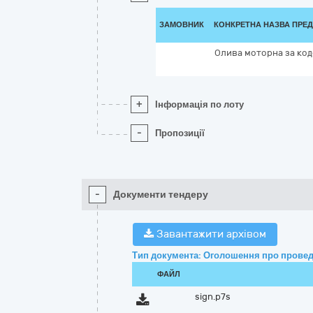
ЗАМОВНИК
КОНКРЕТНА НАЗВА ПРЕД
Олива моторна за ко
+
Інформація по лоту
-
Пропозиції
-
Документи тендеру
Завантажити архівом
Тип документа: Оголошення про провед
ФАЙЛ
sign.p7s