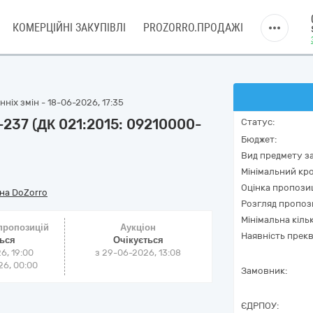
КОМЕРЦІЙНІ ЗАКУПІВЛІ
PROZORRO.ПРОДАЖІ
ніх змін - 18-06-2026, 17:35
237 (ДК 021:2015: 09210000-
Статус:
Бюджет:
Вид предмету за
Мінімальний кро
Оцінка пропозиц
на DoZorro
Розгляд пропоз
Мінімальна кіль
 пропозицій
Аукціон
Наявність прекв
ться
Очікується
6, 19:00
з
29-06-2026, 13:08
6, 00:00
Замовник:
ЄДРПОУ: