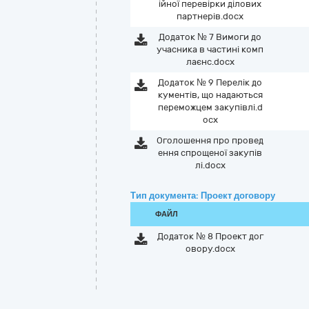
ійної перевірки ділових
партнерів.docx
Додаток № 7 Вимоги до
учасника в частині комп
лаєнс.docx
Додаток № 9 Перелік до
кументів, що надаються
переможцем закупівлі.d
ocx
Оголошення про провед
ення спрощеної закупів
лі.docx
Тип документа: Проект договору
ФАЙЛ
Додаток № 8 Проект дог
овору.docx