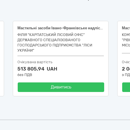
Мастильні засоби Івано-Франківське надлісництво
Мас
ФІЛІЯ "КАРПАТСЬКИЙ ЛІСОВИЙ ОФІС"
КОМ
ДЕРЖАВНОГО СПЕЦІАЛІЗОВАНОГО
"РІ
ГОСПОДАРСЬКОГО ПІДПРИЄМСТВА "ЛІСИ
МІС
УКРАЇНИ"
Очікувана вартість
Очік
513 805,94 UAH
2 
без ПДВ
з П
Дивитись