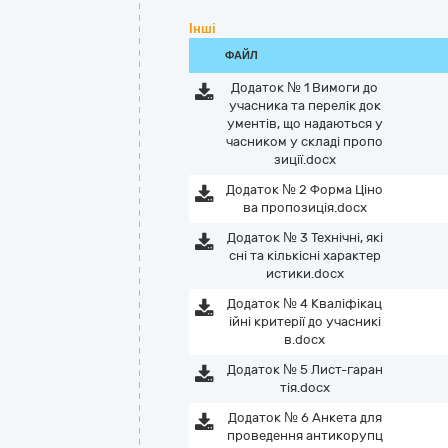
Інші
ФАЙЛ
Додаток № 1 Вимоги до
учасника та перелік док
ументів, що надаються у
часником у складі пропо
зиції.docx
Додаток № 2 Форма Ціно
ва пропозиція.docx
Додаток № 3 Технічні, які
сні та кількісні характер
истики.docx
Додаток № 4 Кваліфікац
ійні критерії до учасникі
в.docx
Додаток № 5 Лист-гаран
тія.docx
Додаток № 6 Анкета для
проведення антикорупц