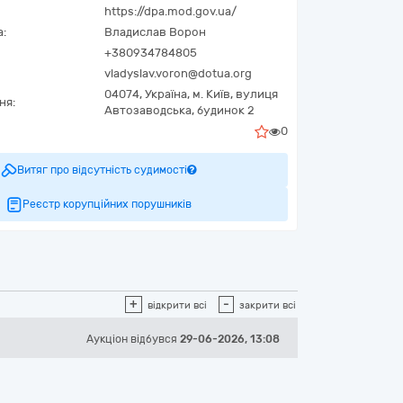
https://dpa.mod.gov.ua/
а:
Владислав Ворон
+380934784805
vladyslav.voron@dotua.org
04074,
Україна
,
м. Київ,
вулиця
ня:
Автозаводська, будинок 2
0
Витяг про відсутність судимості
Реєстр корупційних порушників
+
-
відкрити всі
закрити всі
Аукціон відбувся
29-06-2026, 13:08