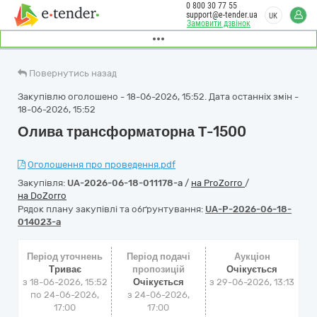
0 800 30 77 55
support@e-tender.ua
UK
Замовити дзвінок
Повернутись назад
Закупівлю оголошено - 18-06-2026, 15:52. Дата останніх змін -
18-06-2026, 15:52
Олива трансформаторна Т-1500
Оголошення про проведення.pdf
Закупівля:
UA-2026-06-18-011178-a
/
на ProZorro
/
на DoZorro
Рядок плану закупівлі та обґрунтування:
UA-P-2026-06-18-
014023-a
Період уточнень
Період подачі
Аукціон
Триває
пропозицій
Очікується
з 18-06-2026, 15:52
Очікується
з
29-06-2026, 13:13
по 24-06-2026,
з 24-06-2026,
17:00
17:00