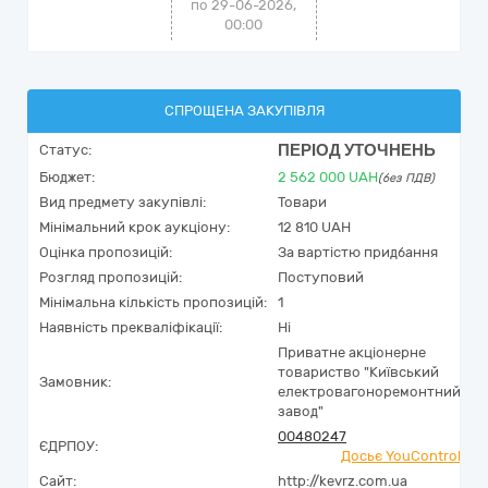
по 29-06-2026,
00:00
СПРОЩЕНА ЗАКУПІВЛЯ
ПЕРІОД УТОЧНЕНЬ
Статус:
Бюджет:
2 562 000
UAH
(без ПДВ)
Вид предмету закупівлі:
Товари
Мінімальний крок аукціону:
12 810 UAH
Оцінка пропозицій:
За вартістю придбання
Розгляд пропозицій:
Поступовий
Мінімальна кількість пропозицій:
1
Наявність прекваліфікації:
Ні
Приватне акціонерне
товариство "Київський
Замовник:
електровагоноремонтний
завод"
00480247
ЄДРПОУ:
Досьє YouControl
Сайт:
http://kevrz.com.ua