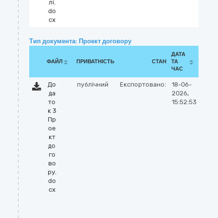
лі.
do
cx
Тип документа: Проект договору
ДАТА
ФАЙЛ
ПРИВАТНІСТЬ
СТАН
ТА
ЧАС
До
публічний
Експортовано:
18-06-
да
2026,
то
15:52:53
к 3
Пр
ое
кт
до
го
во
ру.
do
cx