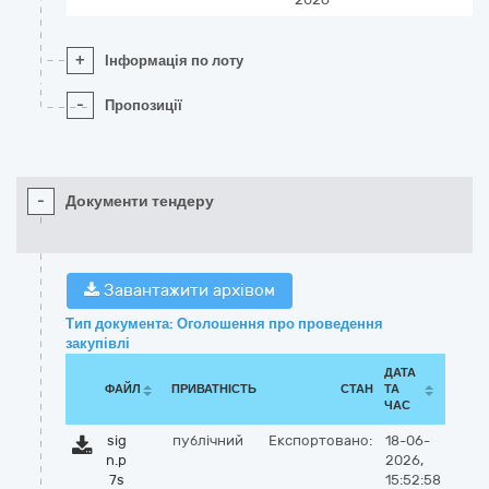
+
Інформація по лоту
-
Пропозиції
-
Документи тендеру
Завантажити архівом
Тип документа: Оголошення про проведення
закупівлі
ДАТА
ФАЙЛ
ПРИВАТНІСТЬ
СТАН
ТА
ЧАС
sig
публічний
Експортовано:
18-06-
n.p
2026,
7s
15:52:58