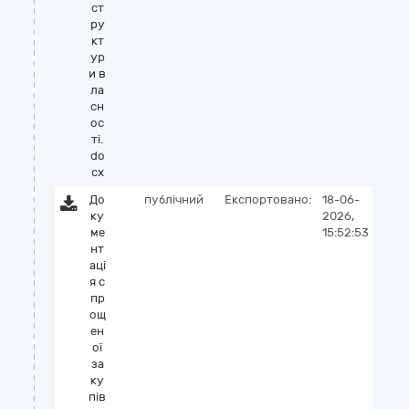
ст
ру
кт
ур
и в
ла
сн
ос
ті.
do
cx
До
публічний
Експортовано:
18-06-
ку
2026,
ме
15:52:53
нт
аці
я с
пр
ощ
ен
ої
за
ку
пів