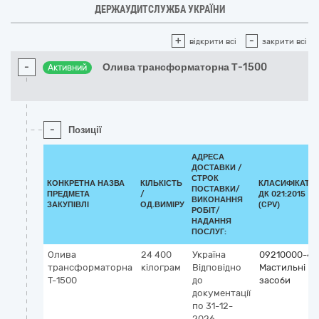
ДЕРЖАУДИТСЛУЖБА УКРАЇНИ
+
-
відкрити всі
закрити всі
-
Олива трансформаторна Т-1500
Активний
-
Позиції
АДРЕСА
ДОСТАВКИ /
СТРОК
КОНКРЕТНА НАЗВА
КІЛЬКІСТЬ
КЛАСИФІКАТО
ПОСТАВКИ/
ПРЕДМЕТА
/
ДК 021:2015
ВИКОНАННЯ
ЗАКУПІВЛІ
ОД.ВИМІРУ
(CPV)
РОБІТ/
НАДАННЯ
ПОСЛУГ:
Олива
24 400
Україна
09210000-4
трансформаторна
кілограм
Відповідно
Мастильні
Т-1500
до
засоби
документації
по 31-12-
2026