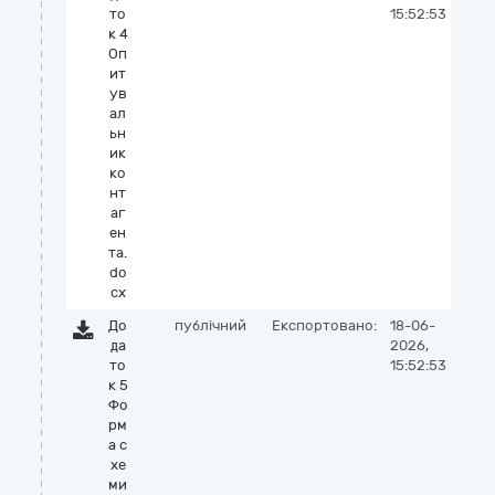
то
15:52:53
к 4
Оп
ит
ув
ал
ьн
ик
ко
нт
аг
ен
та.
do
cx
До
публічний
Експортовано:
18-06-
да
2026,
то
15:52:53
к 5
Фо
рм
а с
хе
ми