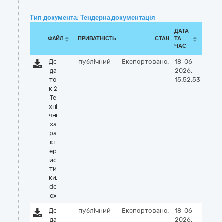
Тип документа: Тендерна документація
ДАТА
ФАЙЛ
ПРИВАТНІСТЬ
СТАН
ТА
ЧАС
До
публічний
Експортовано:
18-06-
да
2026,
то
15:52:53
к 2
Те
хні
чні
ха
ра
кт
ер
ис
ти
ки.
do
cx
До
публічний
Експортовано:
18-06-
да
2026,